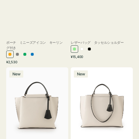
ポーチ ミニーズアイコン キーリン
レザーバッグ タッセルショルダー
グ付き
ラ
ホ
ブ
通
オ
グ
グ
ブ
¥15,400
イ
ワ
ラ
通
常
¥2,530
レ
レ
リ
ル
ト
イ
ッ
常
価
バ
バ
ン
ー
ー
ー
グ
ト
ク
価
格
New
New
ッ
ッ
ジ
ン
格
リ
グ
グ
ー
バ
バ
ン
イ
イ
カ
カ
ラ
ラ
ー
ー
オ
オ
フ
フ
ィ
ィ