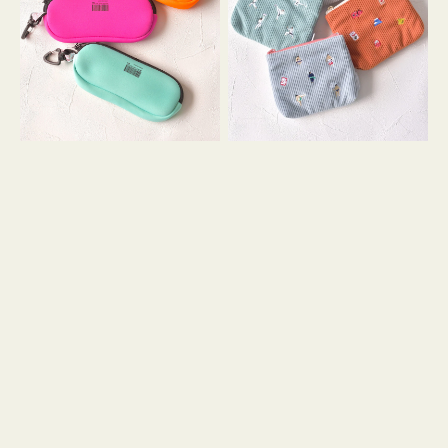
ス
ー
WEEKEND(ER)
ズ
ク
ア
ッ
イ
シ
コ
ョ
ン
ン
テ
ィ
ッ
シ
ュ
ケ
ー
ス
付
き