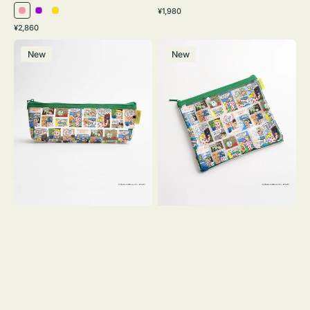
通
¥1,980
ピ
パ
イ
常
通
¥2,860
ン
ー
エ
価
常
ポ
ポ
格
ク
プ
ロ
価
New
New
ー
ー
ル
ー
格
チ
チ
ヨ
フ
コ
ラ
OSAMU
ッ
GOODS
ト
COMIC
OSAMU
GOODS
COMIC