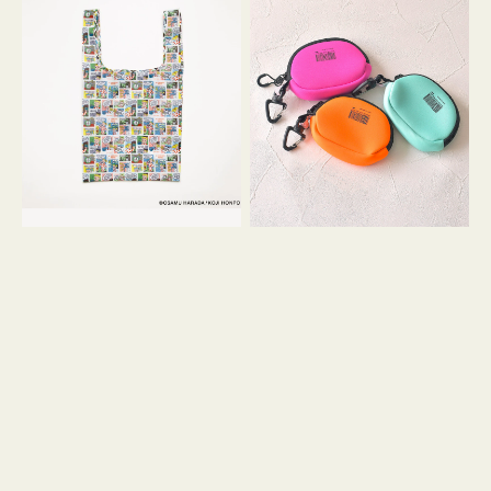
バ
ー
ッ
ム
グ
ポ
Ｓ
ー
OSAMU
チ
GOODS
WEEKEND(ER)
COMIC
ク
ッ
シ
ョ
ン
ミ
ニ