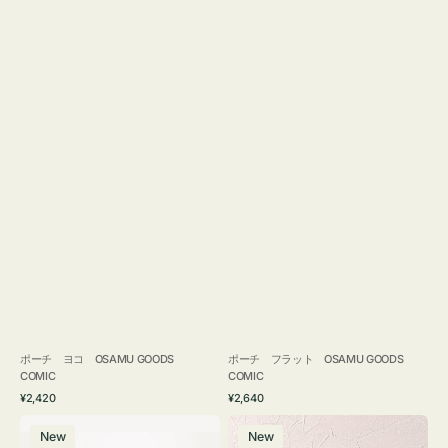
ポーチ ヨコ OSAMU GOODS
ポーチ フラット OSAMU GOODS
COMIC
COMIC
通
通
¥2,420
¥2,640
常
常
エ
チ
価
価
New
New
コ
ャ
格
格