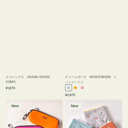
エコバッグＳ OSAMU GOODS
チャームポーチ WEEKEND(ER) ク
COMIC
ッションミニ
通
¥1,870
ラ
オ
ピ
常
通
¥2,970
イ
レ
ン
価
常
グ
ポ
格
ト
ン
ク
価
New
New
ラ
ー
ブ
ジ
格
ス
チ
ル
ケ
ミ
ー
ー
ニ