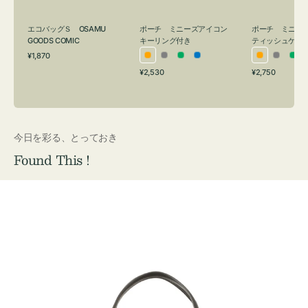
グ
ュ
付
ケ
エコバッグＳ OSAMU
ポーチ ミニーズアイコン
ポーチ ミニー
き
ー
GOODS COMIC
キーリング付き
ティッシュケー
通
ス
¥1,870
オ
グ
グ
ブ
オ
グ
グ
常
付
通
通
¥2,530
¥2,750
レ
レ
リ
ル
レ
レ
リ
価
常
常
き
格
ン
ー
ー
ー
ン
ー
ー
価
価
ジ
ン
ジ
ン
格
格
今日を彩る、とっておき
Found This !