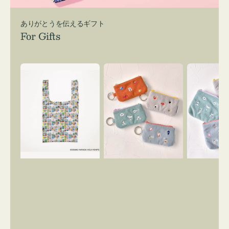
ありがとうを伝えるギフト
For Gifts
エ
ポ
ポ
コ
ー
ー
バ
チ
チ
ッ
ミ
ミ
グ
ニ
ニ
Ｓ
ー
ー
OSAMU
ズ
ズ
GOODS
ア
ア
COMIC
イ
イ
コ
コ
ン
ン
キ
テ
ー
ィ
リ
ッ
ン
シ