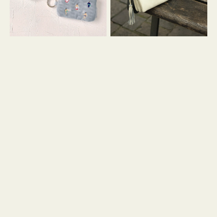
イ
セ
コ
ル
ン
シ
キ
ョ
ー
ル
リ
ダ
ン
ー
グ
付
き