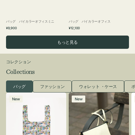
バッグ バイカラーオフィスミニ
バッグ バイカラーオフィス
通
通
¥9,900
¥12,100
常
常
価
価
もっと見る
格
格
コレクション
Collections
バッグ
ファッション
ウォレット ・ケース
ポ
エ
レ
New
New
コ
ザ
バ
ー
ッ
バ
グ
ッ
Ｓ
グ