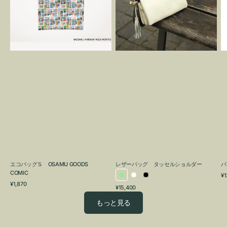
OSAMU
タ
GOODS
ッ
COMIC
セ
ル
シ
ョ
ル
ダ
ー
エコバッグＳ OSAMU GOODS
レザーバッグ タッセルショルダー
バ
COMIC
通
¥1
ラ
ホ
ブ
通
常
¥1,870
通
¥15,400
イ
ワ
ラ
常
価
常
価
格
ト
イ
ッ
もっと見る
価
格
グ
ト
ク
格
リ