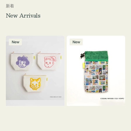
新着
New Arrivals
ポ
ボ
New
New
ー
ト
チ
ル
OSAMU
ケ
GOODS
ー
キ
ス
ャ
OSAMU
ン
GOODS
バ
COMIC
ス
サ
ガ
ラ