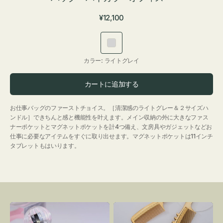
通
¥12,100
常
価
ラ
格
イ
カラー:
ライトグレイ
ト
グ
カートに追加する
レ
イ
お仕事バッグのファーストチョイス。［清潔感のライトグレー＆２サイズハ
ンドル］できちんと感と機能性を叶えます。メイン収納の外に大きなファス
ナーポケットとマグネットポケットを計4つ備え、文房具やガジェットなどお
仕事に必要なアイテムをすぐに取り出せます。マグネットポケットは11インチ
タブレットもはいります。