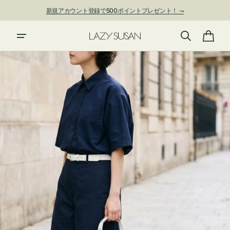
ン
新規アカウント登録で500ポイントプレゼント！ ⇁
ツ
に
進
カ
む
ー
ト