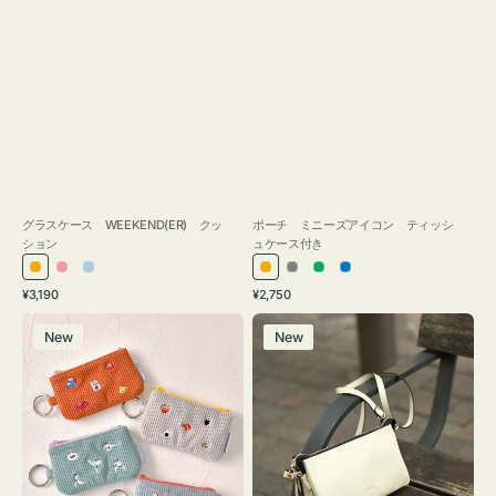
グラスケース WEEKEND(ER) クッ
ポーチ ミニーズアイコン ティッシ
ション
ュケース付き
オ
ピ
ラ
オ
グ
グ
ブ
通
通
¥3,190
¥2,750
レ
ン
イ
レ
レ
リ
ル
常
常
ポ
レ
ン
ク
ト
ン
ー
ー
ー
価
価
New
New
ー
ザ
ジ
ブ
ジ
ン
格
格
チ
ー
ル
ミ
バ
ー
ニ
ッ
ー
グ
ズ
タ
ア
ッ