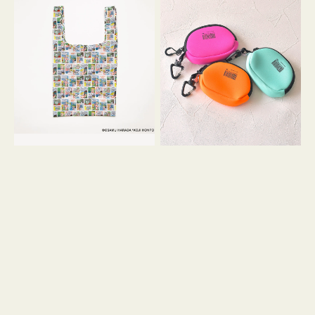
バ
ー
ッ
ム
グ
ポ
Ｓ
ー
OSAMU
チ
GOODS
WEEKEND(ER)
COMIC
ク
ッ
シ
ョ
ン
ミ
ニ