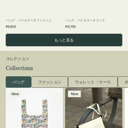
バッグ バイカラーオフィスミニ
バッグ バイカラーオフィス
通
通
¥9,900
¥12,100
常
常
価
価
もっと見る
格
格
コレクション
Collections
バッグ
ファッション
ウォレット ・ケース
ポ
エ
レ
New
New
コ
ザ
バ
ー
ッ
バ
グ
ッ
Ｓ
グ