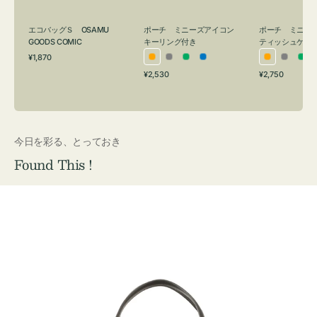
グ
ュ
付
ケ
エコバッグＳ OSAMU
ポーチ ミニーズアイコン
ポーチ ミニー
き
ー
GOODS COMIC
キーリング付き
ティッシュケー
通
ス
¥1,870
オ
グ
グ
ブ
オ
グ
グ
常
付
通
通
¥2,530
¥2,750
レ
レ
リ
ル
レ
レ
リ
価
常
常
き
格
ン
ー
ー
ー
ン
ー
ー
価
価
ジ
ン
ジ
ン
格
格
今日を彩る、とっておき
Found This !