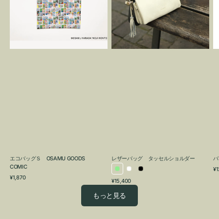
OSAMU
タ
GOODS
ッ
COMIC
セ
ル
シ
ョ
ル
ダ
ー
エコバッグＳ OSAMU GOODS
レザーバッグ タッセルショルダー
バ
COMIC
通
¥1
ラ
ホ
ブ
通
常
¥1,870
通
¥15,400
イ
ワ
ラ
常
価
常
価
格
ト
イ
ッ
もっと見る
価
格
グ
ト
ク
格
リ