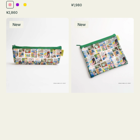
通
¥1,980
ピ
パ
イ
常
通
¥2,860
ン
ー
エ
価
常
ポ
ポ
格
ク
プ
ロ
価
New
New
ー
ー
ル
ー
格
チ
チ
ヨ
フ
コ
ラ
OSAMU
ッ
GOODS
ト
COMIC
OSAMU
GOODS
COMIC