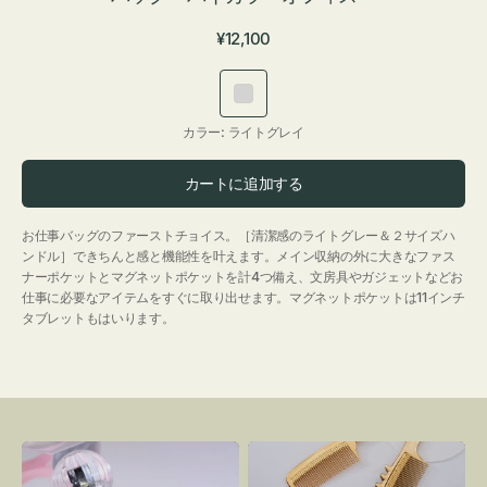
通
¥12,100
常
価
ラ
格
イ
カラー:
ライトグレイ
ト
グ
カートに追加する
レ
イ
お仕事バッグのファーストチョイス。［清潔感のライトグレー＆２サイズハ
ンドル］できちんと感と機能性を叶えます。メイン収納の外に大きなファス
ナーポケットとマグネットポケットを計4つ備え、文房具やガジェットなどお
仕事に必要なアイテムをすぐに取り出せます。マグネットポケットは11インチ
タブレットもはいります。