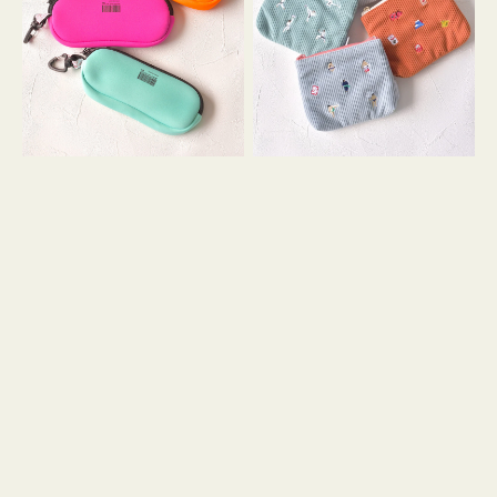
ス
ー
WEEKEND(ER)
ズ
ク
ア
ッ
イ
シ
コ
ョ
ン
ン
テ
ィ
ッ
シ
ュ
ケ
ー
ス
付
き