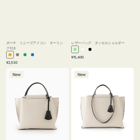
ポーチ ミニーズアイコン キーリン
レザーバッグ タッセルショルダー
グ付き
ラ
ホ
ブ
通
オ
グ
グ
ブ
¥15,400
イ
ワ
ラ
通
常
¥2,530
レ
レ
リ
ル
ト
イ
ッ
常
価
バ
バ
ン
ー
ー
ー
グ
ト
ク
価
格
New
New
ッ
ッ
ジ
ン
格
リ
グ
グ
ー
バ
バ
ン
イ
イ
カ
カ
ラ
ラ
ー
ー
オ
オ
フ
フ
ィ
ィ