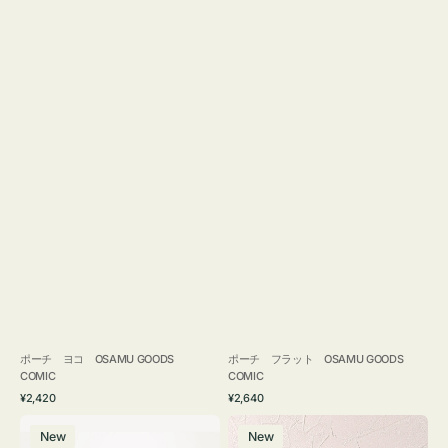
ポーチ ヨコ OSAMU GOODS
ポーチ フラット OSAMU GOODS
COMIC
COMIC
通
通
¥2,420
¥2,640
常
常
エ
チ
価
価
New
New
コ
ャ
格
格