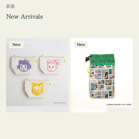
新着
New Arrivals
ポ
ボ
New
New
ー
ト
チ
ル
OSAMU
ケ
GOODS
ー
キ
ス
ャ
OSAMU
ン
GOODS
バ
COMIC
ス
サ
ガ
ラ