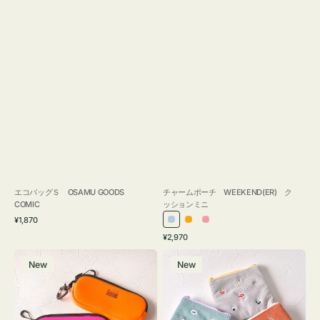
エコバッグＳ OSAMU GOODS
チャームポーチ WEEKEND(ER) ク
COMIC
ッションミニ
通
¥1,870
ラ
オ
ピ
常
通
¥2,970
イ
レ
ン
価
常
グ
ポ
格
ト
ン
ク
価
New
New
ラ
ー
ブ
ジ
格
ス
チ
ル
ケ
ミ
ー
ー
ニ