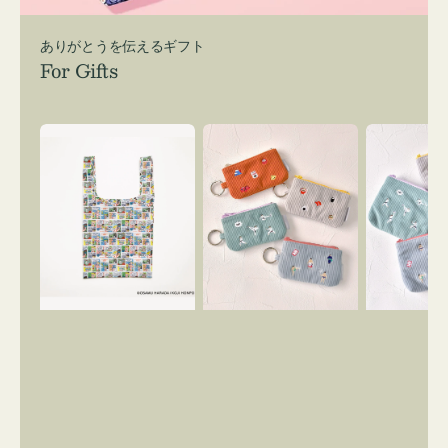
ありがとうを伝えるギフト
For Gifts
エ
ポ
ポ
コ
ー
ー
バ
チ
チ
ッ
ミ
ミ
グ
ニ
ニ
Ｓ
ー
ー
OSAMU
ズ
ズ
GOODS
ア
ア
COMIC
イ
イ
コ
コ
ン
ン
キ
テ
ー
ィ
リ
ッ
ン
シ