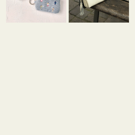
イ
セ
コ
ル
ン
シ
キ
ョ
ー
ル
リ
ダ
ン
ー
グ
付
き