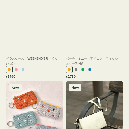
グラスケース WEEKEND(ER) クッ
ポーチ ミニーズアイコン ティッシ
ション
ュケース付き
オ
ピ
ラ
オ
グ
グ
ブ
通
通
¥3,190
¥2,750
レ
ン
イ
レ
レ
リ
ル
常
常
ポ
レ
ン
ク
ト
ン
ー
ー
ー
価
価
New
New
ー
ザ
ジ
ブ
ジ
ン
格
格
チ
ー
ル
ミ
バ
ー
ニ
ッ
ー
グ
ズ
タ
ア
ッ