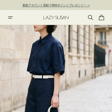
ン
新規アカウント登録で500ポイントプレゼント！ ⇁
ツ
に
進
カ
む
ー
ト