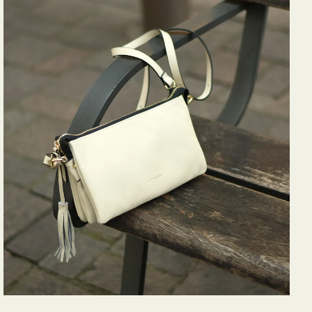
バ
ッ
グ
タ
ッ
セ
ル
シ
ョ
ル
ダ
ー