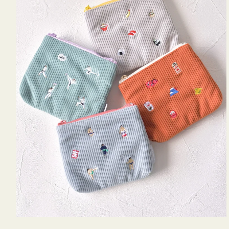
ミ
ニ
ー
ズ
ア
イ
コ
ン
テ
ィ
ッ
シ
ュ
ケ
ー
ス
付
き