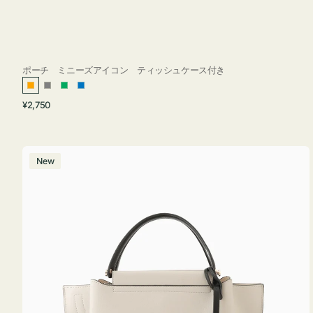
ポーチ ミニーズアイコン ティッシュケース付き
オ
グ
グ
ブ
通
¥2,750
レ
レ
リ
ル
常
ン
ー
ー
ー
価
ジ
ン
格
バ
New
ッ
グ
バ
イ
カ
ラ
ー
オ
フ