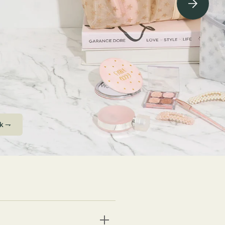
ving Soon⇁