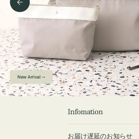
チケース他
ボ
ス
コスメ
ト
リ
ジュエリーボッ
メ
エ
クス ・ケース
ラ
ブ
インテリア
傘
ハ
ク
Check ⇁
Infomation
お届け遅延のお知らせ