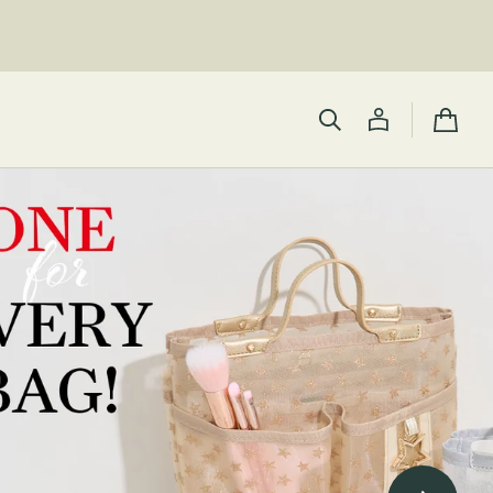
カ
ー
ト