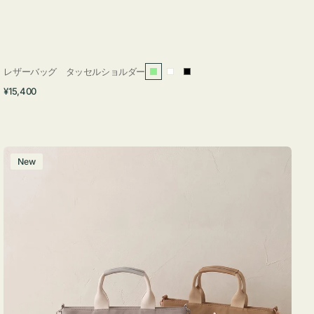
レザーバッグ タッセルショルダー
ラ
ホ
ブ
通
¥15,400
イ
ワ
ラ
常
ト
イ
ッ
価
グ
ト
ク
格
リ
バ
New
ー
ッ
ン
グ
ナ
イ
ロ
ン
フ
ナ
２