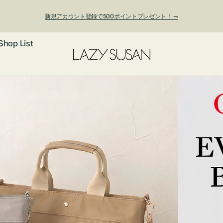
新規アカウント登録で500ポイントプレゼント！ ⇁
Shop List
ックレス
アス・イヤー
フ
ートバッグ
ング
ョルダーバッ
ッグチャー
レスレット・
・キーホルダ
ングル
マートフォン
ローチ
シェット
エア
ンドバッグ
子・ファン