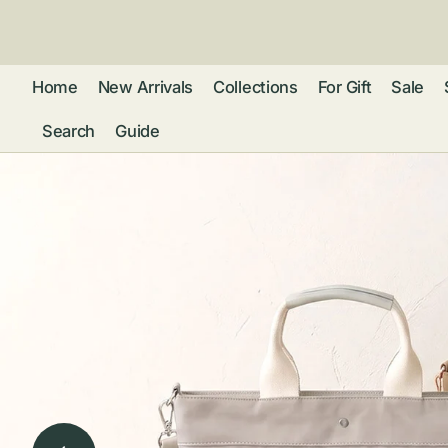
ン
ツ
に
進
Home
New Arrivals
Collections
For Gift
Sale
む
Search
Guide
フレグランス
アクセサリー
ネ
リストウォッチ
ピ
カ
バッグ
ト
リ
ファッション
シ
バ
ブ
グ
ム
ウォレット・革
バ
ー
小物
ス
ブ
ポ
ウ
ポーチ ・ メガ
ネケース・マル
ハ
扇