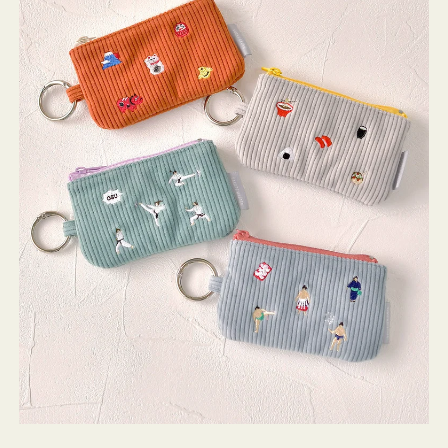
ミ
ニ
ー
ズ
ア
イ
コ
ン
キ
ー
リ
ン
グ
付
き