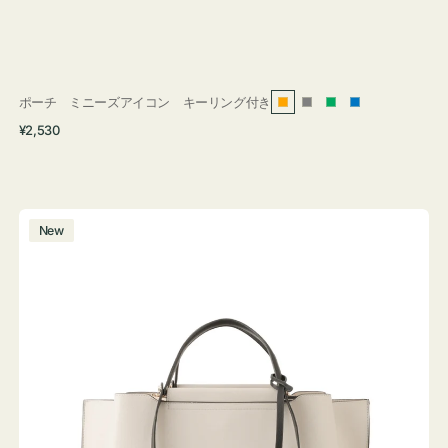
ポーチ ミニーズアイコン キーリング付き
オ
グ
グ
ブ
通
¥2,530
レ
レ
リ
ル
常
ン
ー
ー
ー
価
ジ
ン
格
バ
New
ッ
グ
バ
イ
カ
ラ
ー
オ
フ