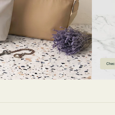
ストンバッグ
トール・ハッ
・グローブ
ュック
ガネ・サング
コバッグ・サ
ス・ルーペ
バッグ
ンカチ・ソッ
ス
Arri