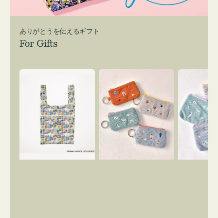
ありがとうを伝えるギフト
For Gifts
エ
ポ
ポ
コ
ー
ー
バ
チ
チ
ッ
ミ
ミ
グ
ニ
ニ
Ｓ
ー
ー
OSAMU
ズ
ズ
GOODS
ア
ア
COMIC
イ
イ
コ
コ
ン
ン
キ
テ
ー
ィ
リ
ッ