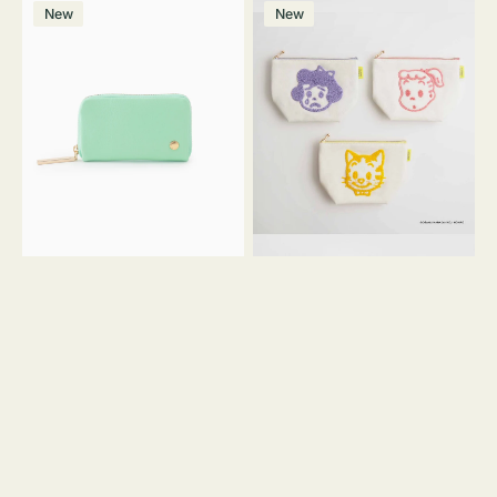
マ
ポ
ボ
ー
ウ
ー
ン
ー
価
格
New
New
ル
ー
リ
ン
グ
格
ホ
チ
チ
ー
リ
ワ
コ
OSAMU
ー
イ
イ
GOODS
ン
ト
ン
キ
ク
ャ
ッ
ン
シ
バ
ョ
ス
ン
サ
ガ
ラ