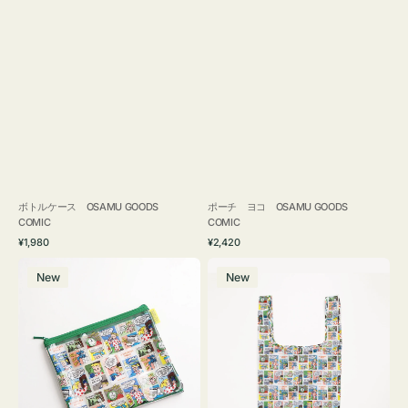
ボトルケース OSAMU GOODS
ポーチ ヨコ OSAMU GOODS
COMIC
COMIC
通
通
¥1,980
¥2,420
常
常
ポ
エ
価
価
New
New
ー
コ
格
格
チ
バ
フ
ッ
ラ
グ
ッ
Ｓ
ト
OSAMU
OSAMU
GOODS