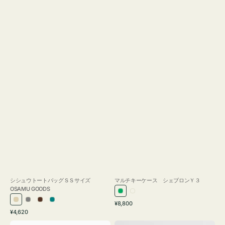
シシュウトートバッグＳＳサイズ
マルチキーケース シェブロンＹ３
OSAMU GOODS
グ
ミ
通
ア
グ
ブ
ブ
¥8,800
リ
ル
通
常
¥4,620
イ
レ
ラ
ル
ー
キ
常
価