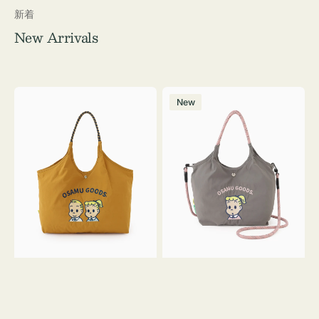
新着
New Arrivals
シ
シ
New
シ
シ
ュ
ュ
ウ
ウ
ト
ト
ー
ー
ト
ト
バ
バ
ッ
ッ
グ
グ
OSAMU
Ｓ
GOODS
サ
イ
ズ
OSAMU