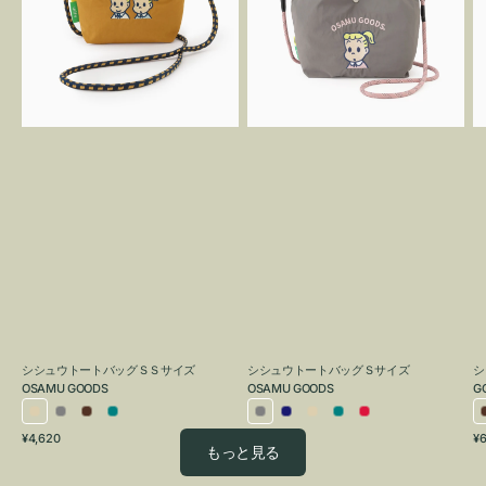
ト
ト
バ
バ
ッ
ッ
グ
グ
Ｓ
Ｓ
O
Ｓ
サ
G
サ
イ
イ
ズ
ズ
OSAMU
OSAMU
GOODS
GOODS
シシュウトートバッグＳＳサイズ
シシュウトートバッグＳサイズ
シ
OSAMU GOODS
OSAMU GOODS
G
ア
グ
ブ
ブ
グ
ネ
ア
ブ
レ
通
通
通
¥4,620
¥6,050
¥6
イ
レ
ラ
ル
レ
イ
イ
ル
ッ
もっと見る
常
常
常
ボ
ー
ウ
ー
ー
ビ
ボ
ー
ド
価
価
価