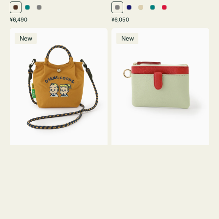
ブ
ブ
グ
グ
ネ
ア
ブ
レ
通
通
¥6,490
¥6,050
ラ
ル
レ
レ
イ
イ
ル
ッ
常
常
シ
マ
ウ
ー
ー
ー
ビ
ボ
ー
ド
価
価
New
New
シ
ル
ン
グ
ー
リ
グ
格
格
ュ
チ
リ
ー
リ
ウ
キ
ー
ー
ト
ー
ン
ン
ー
ケ
ト
ー
バ
ス
ッ
シ
グ
ェ
Ｓ
ブ
Ｓ
ロ
サ
ン
イ
Ｙ
ズ
３
OSAMU
GOODS