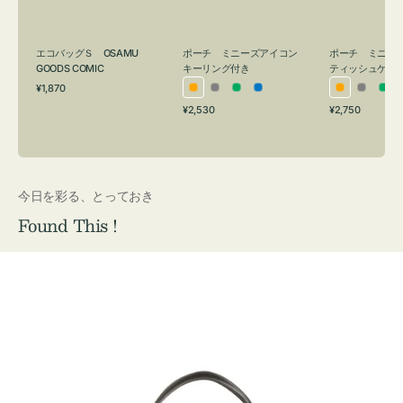
ン
シ
グ
ュ
付
ケ
ポーチ ミニーズアイコン
ポーチ ミニー
エコバッグＳ OSAMU
キーリング付き
ティッシュケー
き
ー
GOODS COMIC
通
ス
¥1,870
オ
グ
グ
ブ
オ
グ
グ
常
付
通
通
¥2,530
¥2,750
レ
レ
リ
ル
レ
レ
リ
価
常
常
き
格
ン
ー
ー
ー
ン
ー
ー
価
価
ジ
ン
ジ
ン
格
格
今日を彩る、とっておき
Found This !