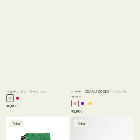
マルチコイン クッション
ポーチ OSAMU GOODS キャンバス
サガラ
ラ
レ
通
ピ
パ
イ
¥8,800
イ
ッ
常
通
¥2,860
ン
ー
エ
ト
ド
価
常
ボ
ポ
ク
プ
ロ
ブ
格
価
New
New
ト
ー
ル
ー
格
ル
ル
チ
ー