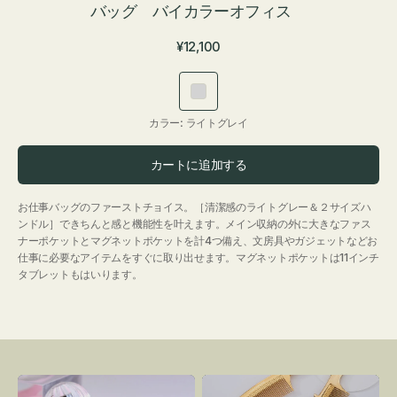
バッグ バイカラーオフィス
通
¥12,100
常
価
ラ
格
イ
カラー:
ライトグレイ
ト
グ
カートに追加する
レ
イ
お仕事バッグのファーストチョイス。［清潔感のライトグレー＆２サイズハ
ンドル］できちんと感と機能性を叶えます。メイン収納の外に大きなファス
ナーポケットとマグネットポケットを計4つ備え、文房具やガジェットなどお
仕事に必要なアイテムをすぐに取り出せます。マグネットポケットは11インチ
タブレットもはいります。