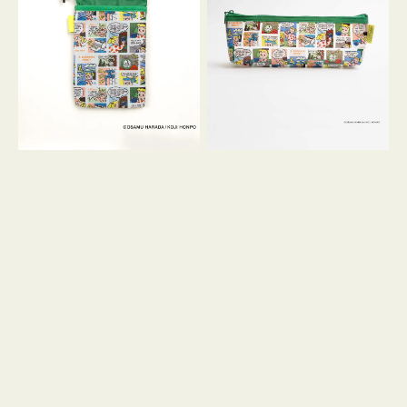
ケ
ヨ
ー
コ
ス
OSAMU
OSAMU
GOODS
GOODS
COMIC
COMIC