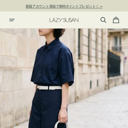
ン
新規アカウント登録で500ポイントプレゼント！ ⇁
ツ
に
進
カ
む
ー
ト