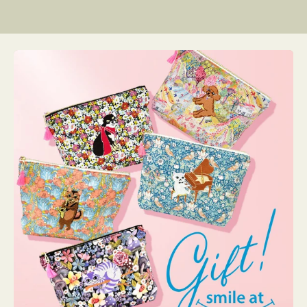
リ
ン
グ
ー
リ
グ
格
格
格
ー
リ
ー
リ
ー
ー
ン
ン