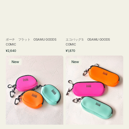
ポーチ フラット OSAMU GOODS
エコバッグＳ OSAMU GOODS
COMIC
COMIC
通
通
¥2,640
¥1,870
常
常
チ
グ
価
価
New
New
ャ
ラ
格
格
ー
ス
ム
ケ
ポ
ー
ー
ス
チ
WEEKEND(ER)
WEEKEND(ER)
ク
ク
ッ
ッ
シ
シ
ョ
ョ
ン