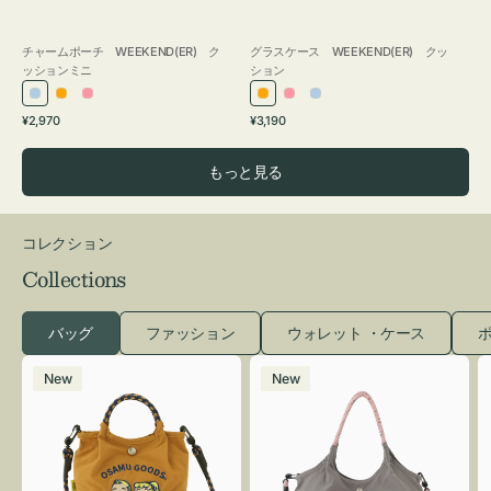
チャームポーチ WEEKEND(ER) ク
グラスケース WEEKEND(ER) クッ
ッションミニ
ション
ラ
オ
ピ
オ
ピ
ラ
通
通
¥2,970
¥3,190
イ
レ
ン
レ
ン
イ
常
常
ト
ン
ク
ン
ク
ト
価
価
もっと見る
ブ
ジ
ジ
ブ
格
格
ル
ル
ー
ー
コレクション
Collections
バッグ
ファッション
ウォレット ・ケース
ポ
シ
シ
New
New
シ
シ
ュ
ュ
ウ
ウ
ト
ト
ー
ー