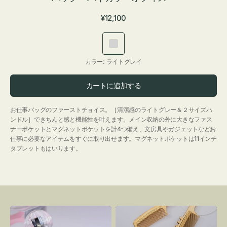
通
¥12,100
常
価
ラ
格
イ
カラー:
ライトグレイ
ト
グ
カートに追加する
レ
イ
お仕事バッグのファーストチョイス。［清潔感のライトグレー＆２サイズハ
ンドル］できちんと感と機能性を叶えます。メイン収納の外に大きなファス
ナーポケットとマグネットポケットを計4つ備え、文房具やガジェットなどお
仕事に必要なアイテムをすぐに取り出せます。マグネットポケットは11インチ
タブレットもはいります。