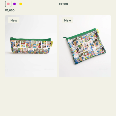
通
¥1,980
ピ
パ
イ
常
通
¥2,860
ン
ー
エ
価
常
ポ
ポ
格
ク
プ
ロ
価
New
New
ー
ー
ル
ー
格
チ
チ
ヨ
フ
コ
ラ
OSAMU
ッ
GOODS
ト
COMIC
OSAMU
GOODS
COMIC