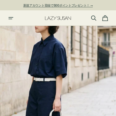
ン
新規アカウント登録で500ポイントプレゼント！ ⇁
ツ
に
進
カ
む
ー
ト