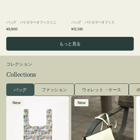
バッグ バイカラーオフィスミニ
バッグ バイカラーオフィス
通
通
¥9,900
¥12,100
常
常
価
価
もっと見る
格
格
コレクション
Collections
バッグ
ファッション
ウォレット ・ケース
ポ
エ
レ
New
New
コ
ザ
バ
ー
ッ
バ
グ
ッ
Ｓ
グ