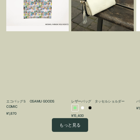
OSAMU
タ
GOODS
ッ
COMIC
セ
ル
シ
ョ
ル
ダ
ー
エコバッグＳ OSAMU GOODS
レザーバッグ タッセルショルダー
バ
COMIC
通
¥1
ラ
ホ
ブ
通
常
¥1,870
通
¥15,400
イ
ワ
ラ
常
価
常
価
格
ト
イ
ッ
もっと見る
価
格
グ
ト
ク
格
リ