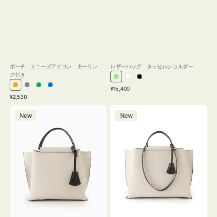
ポーチ ミニーズアイコン キーリン
レザーバッグ タッセルショルダー
グ付き
ラ
ホ
ブ
通
オ
グ
グ
ブ
¥15,400
イ
ワ
ラ
通
常
¥2,530
レ
レ
リ
ル
ト
イ
ッ
常
価
バ
バ
ン
ー
ー
ー
グ
ト
ク
価
格
New
New
ッ
ッ
ジ
ン
格
リ
グ
グ
ー
バ
バ
ン
イ
イ
カ
カ
ラ
ラ
ー
ー
オ
オ
フ
フ
ィ
ィ