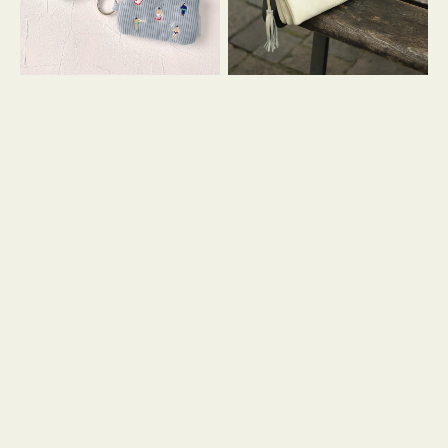
イ
セ
コ
ル
ン
シ
キ
ョ
ー
ル
リ
ダ
ン
ー
グ
付
き