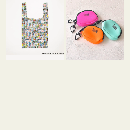
バ
ー
ッ
ム
グ
ポ
Ｓ
ー
OSAMU
チ
GOODS
WEEKEND(ER)
COMIC
ク
ッ
シ
ョ
ン
ミ
ニ