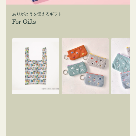
ありがとうを伝えるギフト
For Gifts
エ
ポ
ポ
コ
ー
ー
バ
チ
チ
ッ
ミ
ミ
グ
ニ
ニ
Ｓ
ー
ー
OSAMU
ズ
ズ
GOODS
ア
ア
COMIC
イ
イ
コ
コ
ン
ン
キ
テ
ー
ィ
リ
ッ
ン
シ