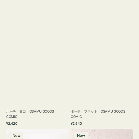
ポーチ ヨコ OSAMU GOODS
ポーチ フラット OSAMU GOODS
COMIC
COMIC
通
通
¥2,420
¥2,640
常
常
エ
チ
価
価
New
New
コ
ャ
格
格