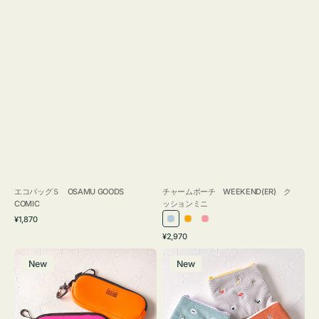
エコバッグＳ OSAMU GOODS
チャームポーチ WEEKEND(ER) ク
COMIC
ッションミニ
通
¥1,870
ラ
オ
ピ
常
通
¥2,970
イ
レ
ン
価
常
グ
ポ
格
ト
ン
ク
価
New
New
ラ
ー
ブ
ジ
格
ス
チ
ル
ケ
ミ
ー
ー
ニ