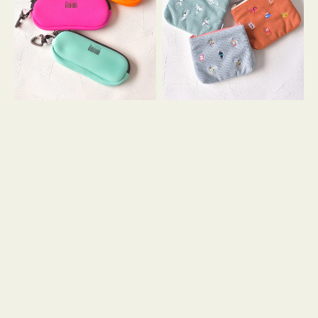
ス
ー
WEEKEND(ER)
ズ
ク
ア
ッ
イ
シ
コ
ョ
ン
ン
テ
ィ
ッ
シ
ュ
ケ
ー
ス
付
き