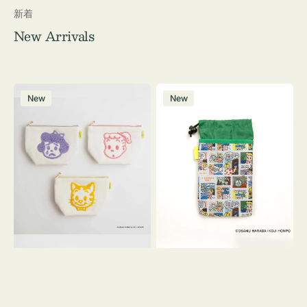
新着
New Arrivals
ポ
ボ
New
New
ー
ト
チ
ル
OSAMU
ケ
GOODS
ー
キ
ス
ャ
OSAMU
ン
GOODS
バ
COMIC
ス
サ
ガ
ラ