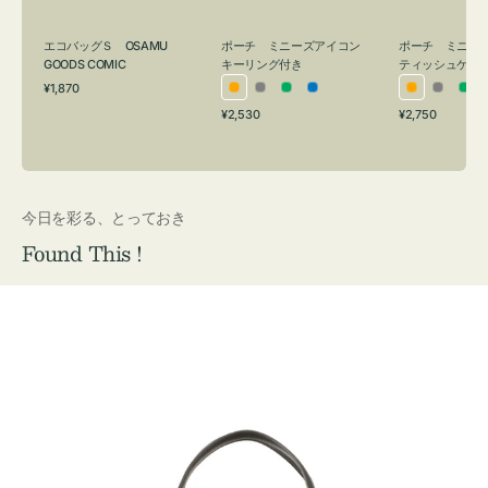
グ
ュ
付
ケ
エコバッグＳ OSAMU
ポーチ ミニーズアイコン
ポーチ ミニー
き
ー
GOODS COMIC
キーリング付き
ティッシュケー
通
ス
¥1,870
オ
グ
グ
ブ
オ
グ
グ
常
付
通
通
¥2,530
¥2,750
レ
レ
リ
ル
レ
レ
リ
価
常
常
き
格
ン
ー
ー
ー
ン
ー
ー
価
価
ジ
ン
ジ
ン
格
格
今日を彩る、とっておき
Found This !