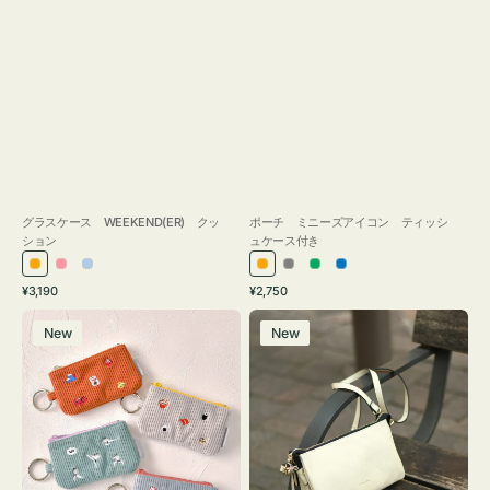
グラスケース WEEKEND(ER) クッ
ポーチ ミニーズアイコン ティッシ
ション
ュケース付き
オ
ピ
ラ
オ
グ
グ
ブ
通
通
¥3,190
¥2,750
レ
ン
イ
レ
レ
リ
ル
常
常
ポ
レ
ン
ク
ト
ン
ー
ー
ー
価
価
New
New
ー
ザ
ジ
ブ
ジ
ン
格
格
チ
ー
ル
ミ
バ
ー
ニ
ッ
ー
グ
ズ
タ
ア
ッ