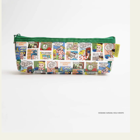
ヨ
コ
OSAMU
GOODS
COMIC