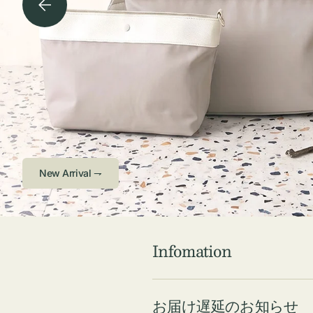
チケース他
ボ
ス
コスメ
ト
リ
ジュエリーボッ
メ
エ
クス ・ケース
ラ
ブ
インテリア
傘
ハ
ク
Check ⇁
Infomation
お届け遅延のお知らせ