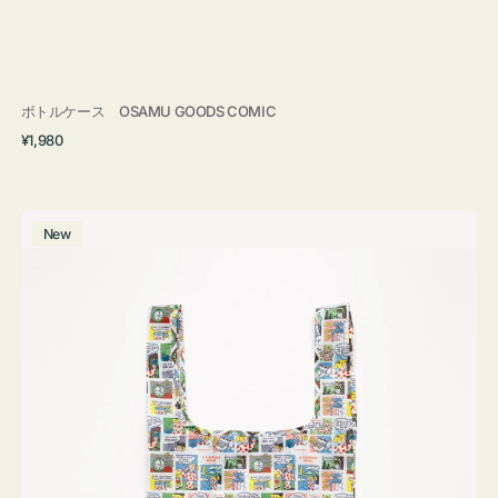
ボトルケース OSAMU GOODS COMIC
通
¥1,980
常
価
格
エ
New
コ
バ
ッ
グ
Ｓ
OSAMU
GOODS
COMIC