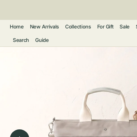
ン
ツ
に
進
Home
New Arrivals
Collections
For Gift
Sale
む
Search
Guide
フレグランス
アクセサリー
ネ
リストウォッチ
ピ
カ
バッグ
ト
リ
ファッション
シ
バ
ブ
グ
ム
ウォレット・革
バ
ー
小物
ス
ブ
ポ
ウ
ポーチ ・ メガ
ネケース・マル
ハ
扇