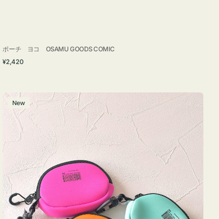
ポーチ ヨコ OSAMU GOODS COMIC
通
¥2,420
常
価
格
チ
New
ャ
ー
ム
ポ
ー
チ
WEEKEND(ER)
ク
ッ
シ