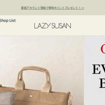
新規アカウント登録で500ポイントプレゼント！ ⇁
Shop List
ックレス
アス・イヤー
フ
ートバッグ
ング
ョルダーバッ
ッグチャー
レスレット・
・キーホルダ
ングル
マートフォン
ローチ
シェット
エア
ンドバッグ
子・ファン