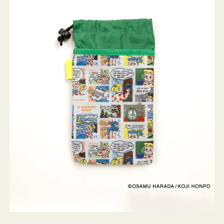
ケ
ー
ス
OSAMU
GOODS
COMIC