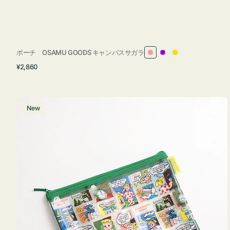
ポーチ OSAMU GOODS キャンバスサガラ
ピ
パ
イ
通
¥2,860
ン
ー
エ
常
ク
プ
ロ
価
ル
ー
格
ポ
New
ー
チ
フ
ラ
ッ
ト
OSAMU
GOODS
COMIC