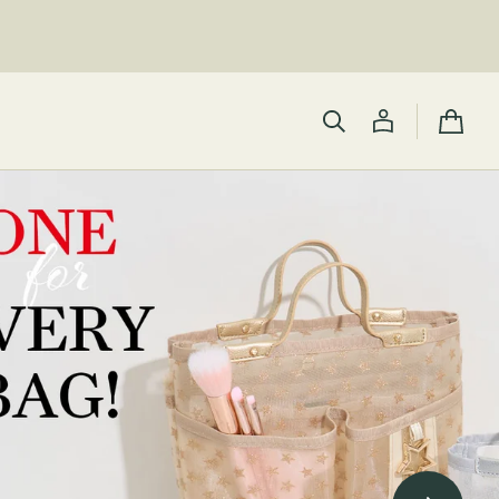
カ
ー
ト