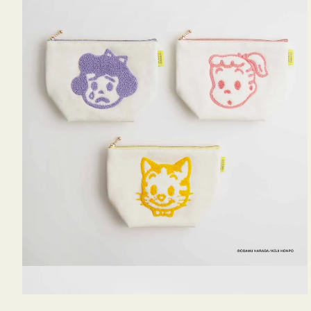
OSAMU
GOODS
キ
ャ
ン
バ
ス
サ
ガ
ラ