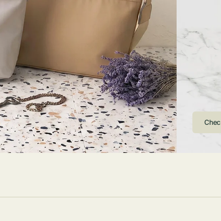
ストンバッグ
トール・ハッ
・グローブ
ュック
ガネ・サング
コバッグ・サ
ス・ルーペ
バッグ
ンカチ・ソッ
ス