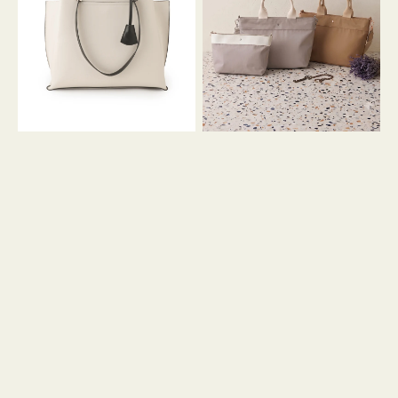
イ
イ
ン
カ
ロ
ラ
ン
ー
フ
オ
ナ
フ
２
ィ
コ
ス
セ
ッ
ト