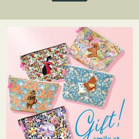
グ
ト
ク
格
リ
ー
ン