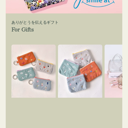
ありがとうを伝えるギフト
For Gifts
ポ
ポ
バ
ー
ー
ッ
チ
チ
グ
ミ
ミ
イ
ニ
ニ
ン
ー
ー
バ
ズ
ズ
ッ
ア
ア
グ
イ
イ
ス
コ
コ
マ
ン
ン
イ
キ
テ
リ
ー
ィ
ー