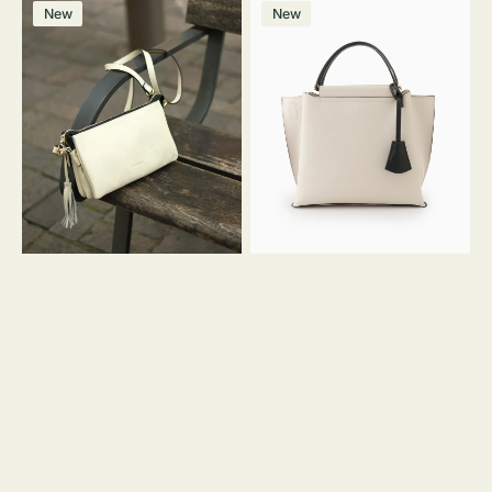
レ
バ
ン
ー
ー
ー
ン
ー
ー
ー
価
価
New
New
ザ
ッ
ジ
ン
ジ
ン
格
格
ー
グ
バ
バ
ッ
イ
グ
カ
タ
ラ
ッ
ー
セ
オ
ル
フ
シ
ィ
ョ
ス
ル
ミ
ダ
ニ
ー