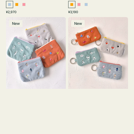
ラ
オ
ピ
オ
ピ
ラ
通
通
¥2,970
¥3,190
イ
レ
ン
レ
ン
イ
常
常
ポ
ポ
ト
ン
ク
ン
ク
ト
価
価
New
New
ー
ー
ブ
ジ
ジ
ブ
格
格
チ
チ
ル
ル
ミ
ミ
ー
ー
ニ
ニ
ー
ー
ズ
ズ
ア
ア
イ
イ
コ
コ
ン
ン
テ
キ
ィ
ー
ッ
リ
シ
ン
ュ
グ
ケ
付
ー
き