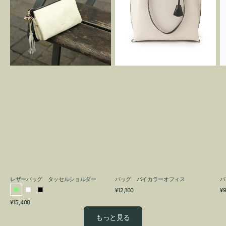
グ
カ
タ
ラ
ッ
ー
セ
オ
ル
フ
シ
ィ
ョ
ス
ル
ダ
ー
レザーバッグ タッセルショルダー
バッグ バイカラーオフィス
バ
通
通
¥12,100
¥9
ラ
ホ
ブ
常
常
通
¥15,400
イ
ワ
ラ
価
価
常
格
格
ト
イ
ッ
もっと見る
価