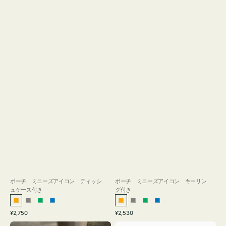
ス
付
き
ポーチ ミニーズアイコン ティッシ
ポーチ ミニーズアイコン キーリン
ュケース付き
グ付き
オ
グ
グ
ブ
オ
グ
グ
ブ
通
通
¥2,750
¥2,530
レ
レ
リ
ル
レ
レ
リ
ル
常
常