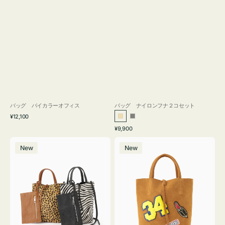
バッグ バイカラーオフィス
バッグ ナイロンフナ２コセット
通
¥12,100
ベ
グ
常
通
¥9,900
ー
レ
価
常
バ
バ
格
ジ
ー
価
New
New
ッ
ッ
ュ
格
グ
グ
MILLELA
MILLELA
FIRENZE
FIRENZE
ア
ワ
ニ
ッ
マ
ペ