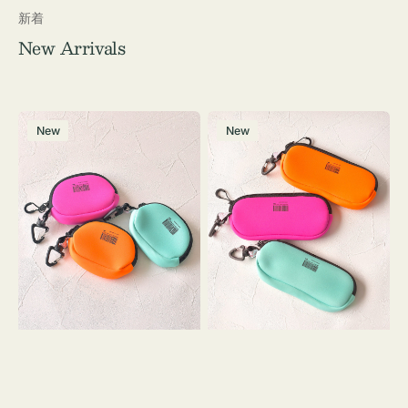
新着
New Arrivals
チ
グ
New
New
ャ
ラ
ー
ス
ム
ケ
ポ
ー
ー
ス
チ
WEEKEND(ER)
WEEKEND(ER)
ク
ク
ッ
ッ
シ
シ
ョ
ョ
ン
ン
ミ
ニ