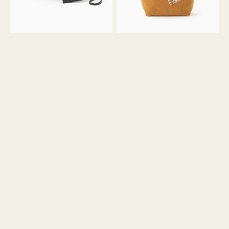
ル
ン
ガ
34
ラ
ス
ミ
エ
ニ
ー
ト
ド
ー
ミ
ト
ニ