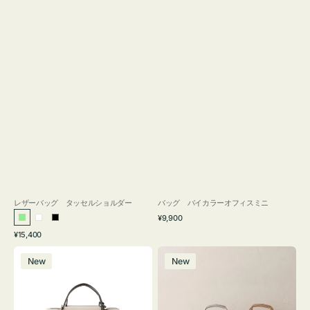
レザーバッグ タッセルショルダー
バッグ バイカラーオフィスミニ
通
¥9,900
ラ
ホ
ブ
常
通
¥15,400
イ
ワ
ラ
価
常
バ
バ
格
ト
イ
ッ
価
New
New
ッ
ッ
グ
ト
ク
格
グ
グ
リ
バ
ナ
ー