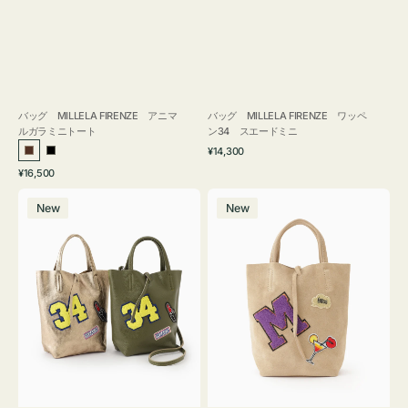
バッグ MILLELA FIRENZE アニマ
バッグ MILLELA FIRENZE ワッペ
ルガラミニトート
ン34 スエードミニ
通
¥14,300
ブ
ブ
常
通
¥16,500
ラ
ラ
価
常
バ
バ
格
ウ
ッ
価
New
New
ッ
ッ
ン
ク
格
グ
グ
MILLELA
MILLELA
FIRENZE
FIRENZE
ワ
ワ
ッ
ッ
ペ
ペ
ン
ン
34
M
ミ
ス