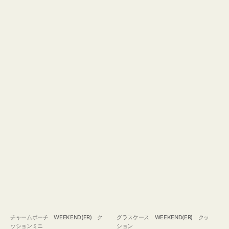
チャームポーチ WEEKEND(ER) ク
グラスケース WEEKEND(ER) クッ
ッションミニ
ション