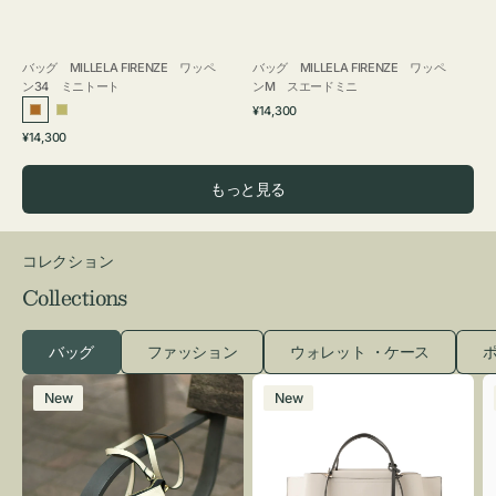
バッグ MILLELA FIRENZE ワッペ
バッグ MILLELA FIRENZE ワッペ
ン34 ミニトート
ンM スエードミニ
通
¥14,300
ブ
カ
常
通
¥14,300
ロ
ー
価
常
格
ン
キ
価
もっと見る
ズ
格
コレクション
Collections
バッグ
ファッション
ウォレット ・ケース
ポ
レ
バ
New
New
ザ
ッ
ー
グ
バ
バ
ッ
イ