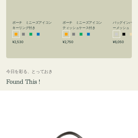
リ
ッ
メ
ン
シ
ッ
グ
ュ
シ
付
ケ
ュ
バッグインバッ
ポーチ ミニーズアイコン
ポーチ ミニーズアイコン
ーメッシュ
き
ー
キーリング付き
ティッシュケース付き
ス
シ
ブ
ベ
オ
グ
グ
ブ
オ
グ
グ
ブ
付
通
通
通
¥6,050
¥2,530
¥2,750
ル
ラ
ー
レ
レ
リ
ル
レ
レ
リ
ル
常
常
常
き
バ
ッ
ジ
ン
ー
ー
ー
ン
ー
ー
ー
価
価
価
ー
ク
ュ
ジ
ン
ジ
ン
格
格
格
今日を彩る、とっておき
Found This !