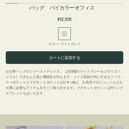
バッグ バイカラーオフィス
通
¥12,100
常
価
ラ
格
イ
カラー:
ライトグレイ
ト
グ
カートに追加する
レ
イ
お仕事バッグのファーストチョイス。［清潔感のライトグレー＆２サイズハ
ンドル］できちんと感と機能性を叶えます。メイン収納の外に大きなファス
ナーポケットとマグネットポケットを計4つ備え、文房具やガジェットなどお
仕事に必要なアイテムをすぐに取り出せます。マグネットポケットは11インチ
タブレットもはいります。