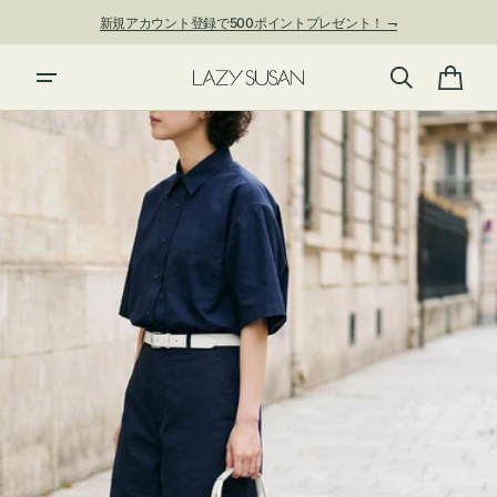
ン
新規アカウント登録で500ポイントプレゼント！ ⇁
ツ
に
夏季休業および発送停止について
進
カ
む
ー
ト