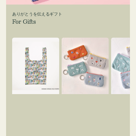
ありがとうを伝えるギフト
For Gifts
エ
ポ
ポ
コ
ー
ー
バ
チ
チ
ッ
ミ
ミ
グ
ニ
ニ
Ｓ
ー
ー
OSAMU
ズ
ズ
GOODS
ア
ア
COMIC
イ
イ
コ
コ
ン
ン
キ
テ
ー
ィ
リ
ッ
ン
シ