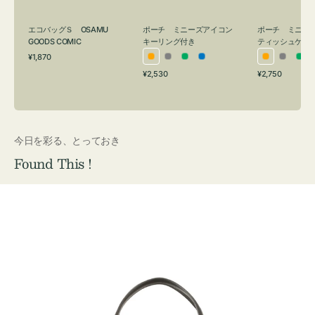
グ
ュ
付
ケ
エコバッグＳ OSAMU
ポーチ ミニーズアイコン
ポーチ ミニー
き
ー
GOODS COMIC
キーリング付き
ティッシュケー
通
ス
¥1,870
オ
グ
グ
ブ
オ
グ
グ
常
付
通
通
¥2,530
¥2,750
レ
レ
リ
ル
レ
レ
リ
価
常
常
き
格
ン
ー
ー
ー
ン
ー
ー
価
価
ジ
ン
ジ
ン
格
格
今日を彩る、とっておき
Found This !