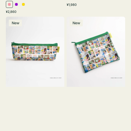
通
¥1,980
ピ
パ
イ
常
通
¥2,860
ン
ー
エ
価
常
ポ
ポ
格
ク
プ
ロ
価
New
New
ー
ー
ル
ー
格
チ
チ
ヨ
フ
コ
ラ
OSAMU
ッ
GOODS
ト
COMIC
OSAMU
GOODS
COMIC