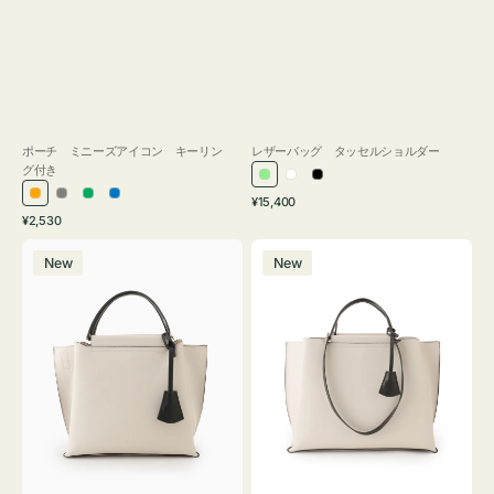
ポーチ ミニーズアイコン キーリン
レザーバッグ タッセルショルダー
グ付き
ラ
ホ
ブ
通
オ
グ
グ
ブ
¥15,400
イ
ワ
ラ
通
常
¥2,530
レ
レ
リ
ル
ト
イ
ッ
常
価
バ
バ
ン
ー
ー
ー
グ
ト
ク
価
格
New
New
ッ
ッ
ジ
ン
格
リ
グ
グ
ー
バ
バ
ン
イ
イ
カ
カ
ラ
ラ
ー
ー
オ
オ
フ
フ
ィ
ィ