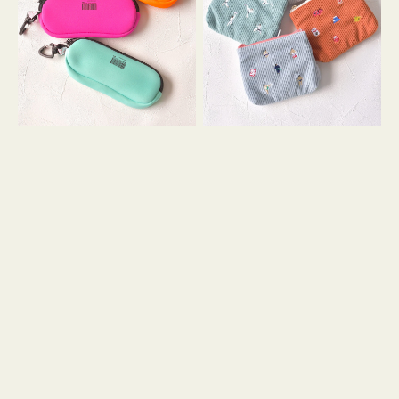
ス
ー
WEEKEND(ER)
ズ
ク
ア
ッ
イ
シ
コ
ョ
ン
ン
テ
ィ
ッ
シ
ュ
ケ
ー
ス
付
き