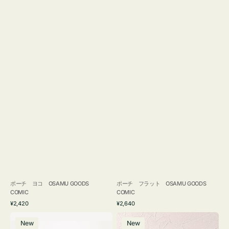
ポーチ ヨコ OSAMU GOODS
ポーチ フラット OSAMU GOODS
COMIC
COMIC
通
通
¥2,420
¥2,640
常
常
エ
チ
価
価
New
New
コ
ャ
格
格