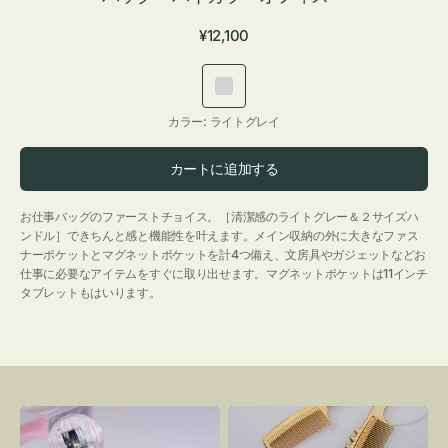
通
¥12,100
常
価
ラ
格
イ
カラー:
ライトグレイ
ト
グ
カートに追加する
レ
イ
お仕事バッグのファーストチョイス。［清潔感のライトグレー＆２サイズハ
ンドル］できちんと感と機能性を叶えます。メイン収納の外に大きなファス
ナーポケットとマグネットポケットを計4つ備え、文房具やガジェットなどお
仕事に必要なアイテムをすぐに取り出せます。マグネットポケットは11インチ
タブレットもはいります。