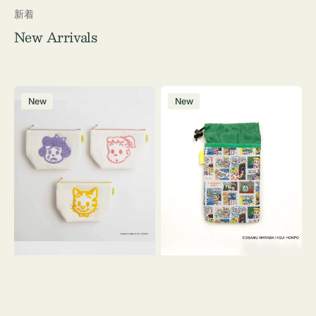
新着
New Arrivals
ポ
ボ
New
New
ー
ト
チ
ル
OSAMU
ケ
GOODS
ー
キ
ス
ャ
OSAMU
ン
GOODS
バ
COMIC
ス
サ
ガ
ラ