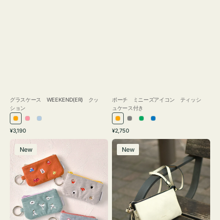
グラスケース WEEKEND(ER) クッ
ポーチ ミニーズアイコン ティッシ
ション
ュケース付き
オ
ピ
ラ
オ
グ
グ
ブ
通
通
¥3,190
¥2,750
レ
ン
イ
レ
レ
リ
ル
常
常
ポ
レ
ン
ク
ト
ン
ー
ー
ー
価
価
New
New
ー
ザ
ジ
ブ
ジ
ン
格
格
チ
ー
ル
ミ
バ
ー
ニ
ッ
ー
グ
ズ
タ
ア
ッ