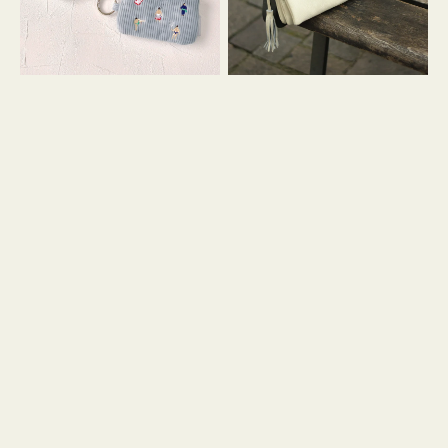
イ
セ
コ
ル
ン
シ
キ
ョ
ー
ル
リ
ダ
ン
ー
グ
付
き