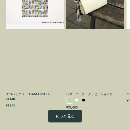
OSAMU
タ
GOODS
ッ
COMIC
セ
ル
シ
ョ
ル
ダ
ー
エコバッグＳ OSAMU GOODS
レザーバッグ タッセルショルダー
バ
COMIC
通
¥1
ラ
ホ
ブ
通
常
¥1,870
通
¥15,400
イ
ワ
ラ
常
価
常
価
格
ト
イ
ッ
もっと見る
価
格
グ
ト
ク
格
リ