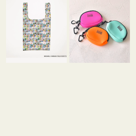
バ
ー
ッ
ム
グ
ポ
Ｓ
ー
OSAMU
チ
GOODS
WEEKEND(ER)
COMIC
ク
ッ
シ
ョ
ン
ミ
ニ