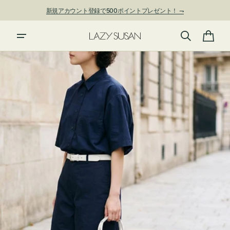
ン
新規アカウント登録で500ポイントプレゼント！ ⇁
ツ
に
進
カ
む
ー
ト