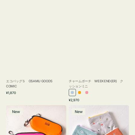
エコバッグＳ OSAMU GOODS
チャームポーチ WEEKEND(ER) ク
COMIC
ッションミニ
通
¥1,870
ラ
オ
ピ
常
通
¥2,970
イ
レ
ン
価
常
グ
ポ
格
ト
ン
ク
価
New
New
ラ
ー
ブ
ジ
格
ス
チ
ル
ケ
ミ
ー
ー
ニ