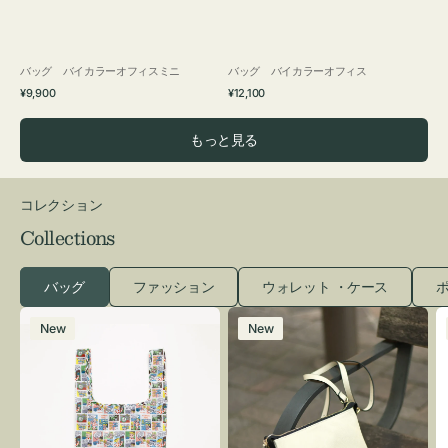
バッグ バイカラーオフィスミニ
バッグ バイカラーオフィス
通
通
¥9,900
¥12,100
常
常
価
価
もっと見る
格
格
コレクション
Collections
バッグ
ファッション
ウォレット ・ケース
ポ
エ
レ
New
New
コ
ザ
バ
ー
ッ
バ
グ
ッ
Ｓ
グ