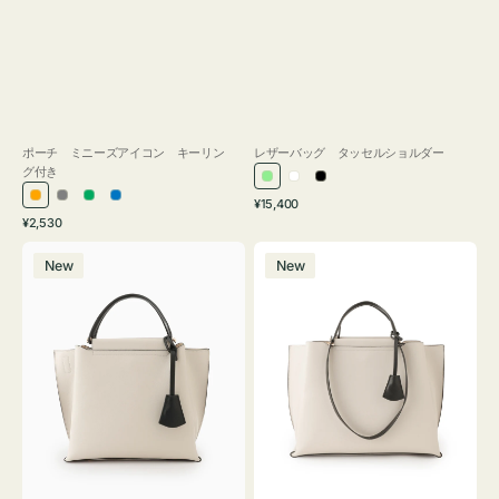
ポーチ ミニーズアイコン キーリン
レザーバッグ タッセルショルダー
グ付き
ラ
ホ
ブ
通
オ
グ
グ
ブ
¥15,400
イ
ワ
ラ
通
常
¥2,530
レ
レ
リ
ル
ト
イ
ッ
常
価
バ
バ
ン
ー
ー
ー
グ
ト
ク
価
格
New
New
ッ
ッ
ジ
ン
格
リ
グ
グ
ー
バ
バ
ン
イ
イ
カ
カ
ラ
ラ
ー
ー
オ
オ
フ
フ
ィ
ィ