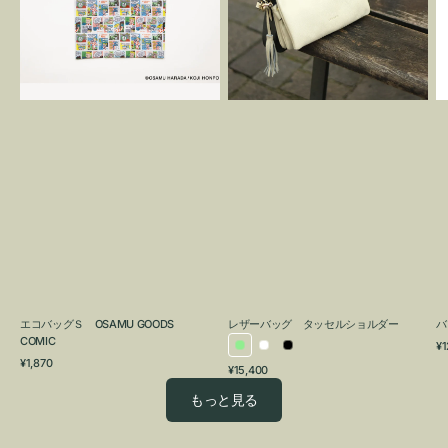
OSAMU
タ
GOODS
ッ
COMIC
セ
ル
シ
ョ
ル
ダ
ー
エコバッグＳ OSAMU GOODS
レザーバッグ タッセルショルダー
バ
COMIC
通
¥1
ラ
ホ
ブ
通
常
¥1,870
通
¥15,400
イ
ワ
ラ
常
価
常
価
格
ト
イ
ッ
もっと見る
価
格
グ
ト
ク
格
リ