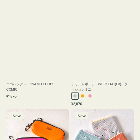
エコバッグＳ OSAMU GOODS
チャームポーチ WEEKEND(ER) ク
COMIC
ッションミニ
通
¥1,870
ラ
オ
ピ
常
通
¥2,970
イ
レ
ン
価
常
グ
ポ
格
ト
ン
ク
価
New
New
ラ
ー
ブ
ジ
格
ス
チ
ル
ケ
ミ
ー
ー
ニ