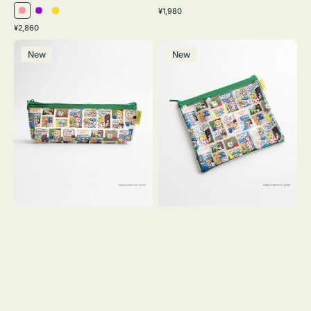
通
¥1,980
ピ
パ
イ
常
通
¥2,860
ン
ー
エ
価
常
ポ
ポ
格
ク
プ
ロ
価
New
New
ー
ー
ル
ー
格
チ
チ
ヨ
フ
コ
ラ
OSAMU
ッ
GOODS
ト
COMIC
OSAMU
GOODS
COMIC