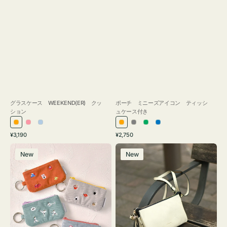
グラスケース WEEKEND(ER) クッ
ポーチ ミニーズアイコン ティッシ
ション
ュケース付き
オ
ピ
ラ
オ
グ
グ
ブ
通
通
¥3,190
¥2,750
レ
ン
イ
レ
レ
リ
ル
常
常
ポ
レ
ン
ク
ト
ン
ー
ー
ー
価
価
New
New
ー
ザ
ジ
ブ
ジ
ン
格
格
チ
ー
ル
ミ
バ
ー
ニ
ッ
ー
グ
ズ
タ
ア
ッ