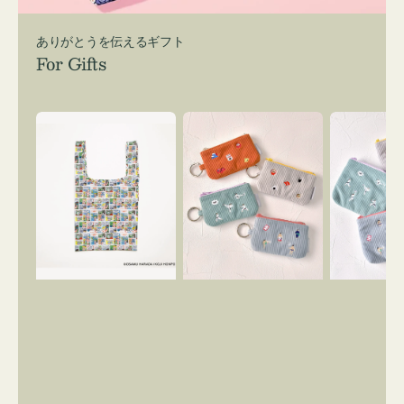
ありがとうを伝えるギフト
For Gifts
エ
ポ
ポ
コ
ー
ー
バ
チ
チ
ッ
ミ
ミ
グ
ニ
ニ
Ｓ
ー
ー
OSAMU
ズ
ズ
GOODS
ア
ア
COMIC
イ
イ
コ
コ
ン
ン
キ
テ
ー
ィ
リ
ッ
ン
シ