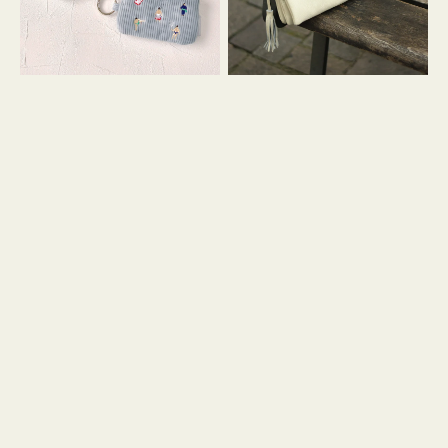
イ
セ
コ
ル
ン
シ
キ
ョ
ー
ル
リ
ダ
ン
ー
グ
付
き