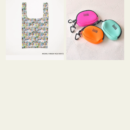
バ
ー
ッ
ム
グ
ポ
Ｓ
ー
OSAMU
チ
GOODS
WEEKEND(ER)
COMIC
ク
ッ
シ
ョ
ン
ミ
ニ