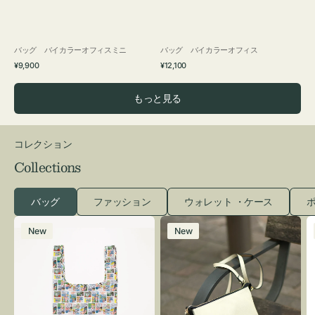
バッグ バイカラーオフィスミニ
バッグ バイカラーオフィス
通
通
¥9,900
¥12,100
常
常
価
価
もっと見る
格
格
コレクション
Collections
バッグ
ファッション
ウォレット ・ケース
ポ
エ
レ
New
New
コ
ザ
バ
ー
ッ
バ
グ
ッ
Ｓ
グ