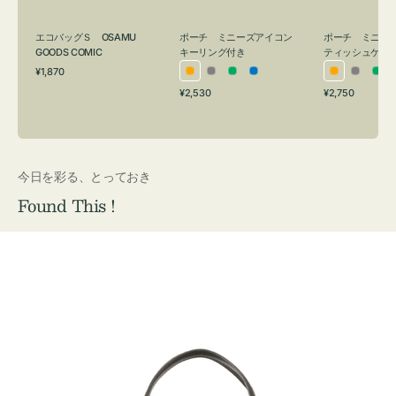
グ
ュ
付
ケ
エコバッグＳ OSAMU
ポーチ ミニーズアイコン
ポーチ ミニー
き
ー
GOODS COMIC
キーリング付き
ティッシュケー
通
ス
¥1,870
オ
グ
グ
ブ
オ
グ
グ
常
付
通
通
¥2,530
¥2,750
レ
レ
リ
ル
レ
レ
リ
価
常
常
き
格
ン
ー
ー
ー
ン
ー
ー
価
価
ジ
ン
ジ
ン
格
格
今日を彩る、とっておき
Found This !