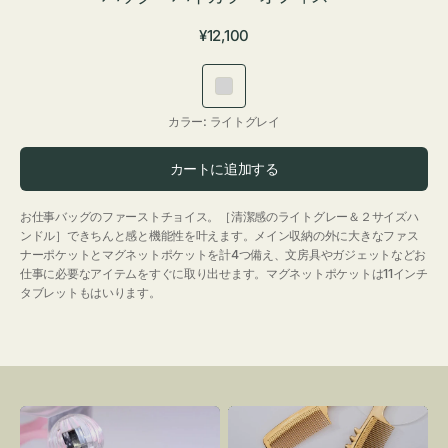
通
¥12,100
常
価
ラ
格
イ
カラー:
ライトグレイ
ト
グ
カートに追加する
レ
イ
お仕事バッグのファーストチョイス。［清潔感のライトグレー＆２サイズハ
ンドル］できちんと感と機能性を叶えます。メイン収納の外に大きなファス
ナーポケットとマグネットポケットを計4つ備え、文房具やガジェットなどお
仕事に必要なアイテムをすぐに取り出せます。マグネットポケットは11インチ
タブレットもはいります。