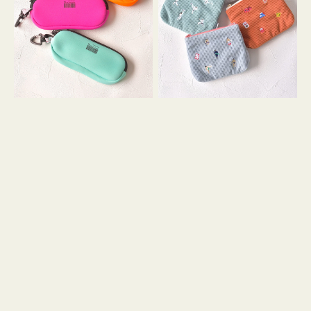
ス
ー
WEEKEND(ER)
ズ
ク
ア
ッ
イ
シ
コ
ョ
ン
ン
テ
ィ
ッ
シ
ュ
ケ
ー
ス
付
き