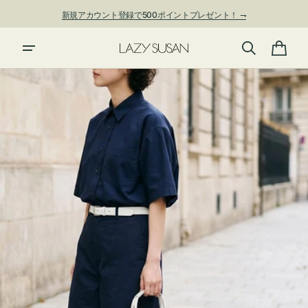
ン
新規アカウント登録で500ポイントプレゼント！ ⇁
ツ
に
進
カ
む
ー
ト