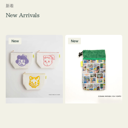
新着
New Arrivals
ポ
ボ
New
New
ー
ト
チ
ル
OSAMU
ケ
GOODS
ー
キ
ス
ャ
OSAMU
ン
GOODS
バ
COMIC
ス
サ
ガ
ラ