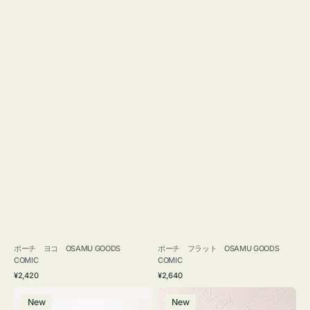
ポーチ ヨコ OSAMU GOODS
ポーチ フラット OSAMU GOODS
COMIC
COMIC
通
通
¥2,420
¥2,640
常
常
エ
チ
価
価
New
New
コ
ャ
格
格