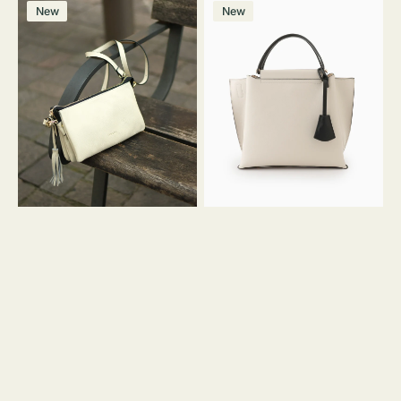
レ
バ
ン
ー
ー
ー
ン
ー
ー
ー
価
価
New
New
ザ
ッ
ジ
ン
ジ
ン
格
格
ー
グ
バ
バ
ッ
イ
グ
カ
タ
ラ
ッ
ー
セ
オ
ル
フ
シ
ィ
ョ
ス
ル
ミ
ダ
ニ
ー