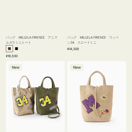
バッグ MILLELA FIRENZE アニマ
バッグ MILLELA FIRENZE ワッペ
ルガラミニトート
ン34 スエードミニ
通
¥14,300
ブ
ブ
常
通
¥16,500
ラ
ラ
価
常
バ
バ
格
ウ
ッ
価
New
New
ッ
ッ
ン
ク
格
グ
グ
MILLELA
MILLELA
FIRENZE
FIRENZE
ワ
ワ
ッ
ッ
ペ
ペ
ン
ン
34
M
ミ
ス