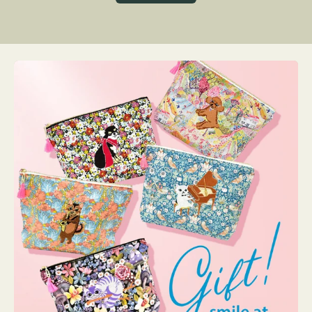
グ
ト
ク
格
リ
ー
ン