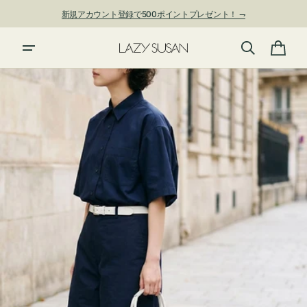
ン
新規アカウント登録で500ポイントプレゼント！ ⇁
ツ
に
進
カ
む
ー
ト