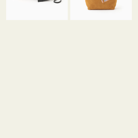
ル
ン
ガ
34
ラ
ス
ミ
エ
ニ
ー
ト
ド
ー
ミ
ト
ニ