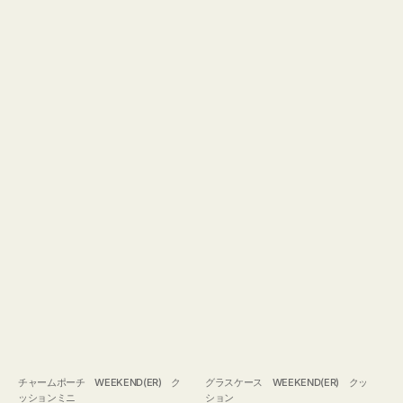
チャームポーチ WEEKEND(ER) ク
グラスケース WEEKEND(ER) クッ
ッションミニ
ション