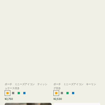
ス
付
き
ポーチ ミニーズアイコン ティッシ
ポーチ ミニーズアイコン キーリン
ュケース付き
グ付き
オ
グ
グ
ブ
オ
グ
グ
ブ
通
通
¥2,750
¥2,530
レ
レ
リ
ル
レ
レ
リ
ル
常
常