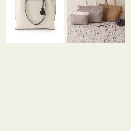
イ
イ
ン
カ
ロ
ラ
ン
ー
フ
オ
ナ
フ
２
ィ
コ
ス
セ
ッ
ト