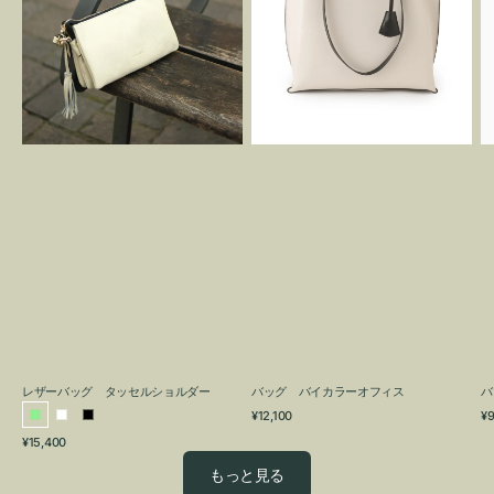
グ
カ
タ
ラ
ッ
ー
セ
オ
ル
フ
シ
ィ
ョ
ス
ル
ダ
ー
レザーバッグ タッセルショルダー
バッグ バイカラーオフィス
バ
通
通
¥12,100
¥9
ラ
ホ
ブ
常
常
通
¥15,400
イ
ワ
ラ
価
価
常
格
格
ト
イ
ッ
もっと見る
価