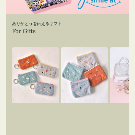
ありがとうを伝えるギフト
For Gifts
ポ
ポ
バ
ー
ー
ッ
チ
チ
グ
ミ
ミ
イ
ニ
ニ
ン
ー
ー
バ
ズ
ズ
ッ
ア
ア
グ
イ
イ
ス
コ
コ
マ
ン
ン
イ
キ
テ
リ
ー
ィ
ー