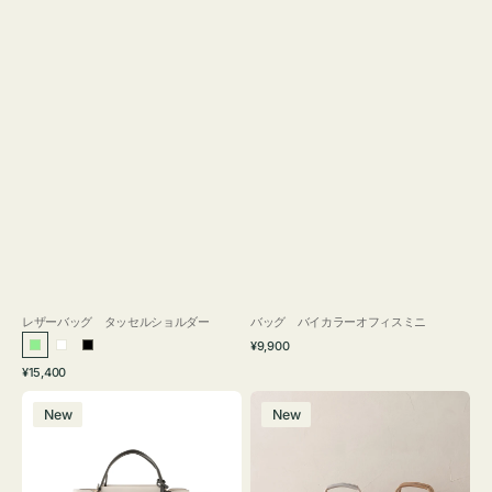
レザーバッグ タッセルショルダー
バッグ バイカラーオフィスミニ
通
¥9,900
ラ
ホ
ブ
常
通
¥15,400
イ
ワ
ラ
価
常
バ
バ
格
ト
イ
ッ
価
New
New
ッ
ッ
グ
ト
ク
格
グ
グ
リ
バ
ナ
ー