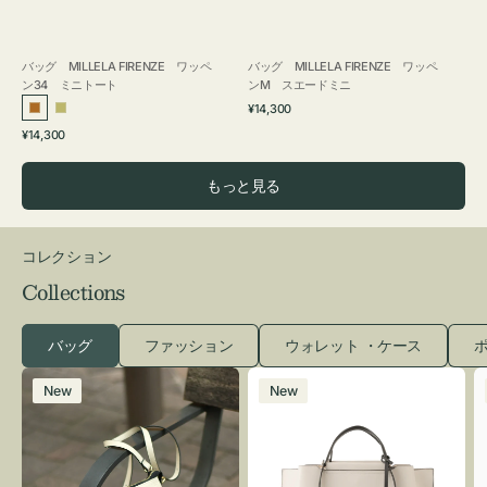
バッグ MILLELA FIRENZE ワッペ
バッグ MILLELA FIRENZE ワッペ
ン34 ミニトート
ンM スエードミニ
通
¥14,300
ブ
カ
常
通
¥14,300
ロ
ー
価
常
格
ン
キ
価
もっと見る
ズ
格
コレクション
Collections
バッグ
ファッション
ウォレット ・ケース
ポ
レ
バ
New
New
ザ
ッ
ー
グ
バ
バ
ッ
イ