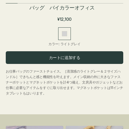
バッグ バイカラーオフィス
通
¥12,100
常
価
ラ
格
イ
カラー:
ライトグレイ
ト
グ
カートに追加する
レ
イ
お仕事バッグのファーストチョイス。［清潔感のライトグレー＆２サイズハ
ンドル］できちんと感と機能性を叶えます。メイン収納の外に大きなファス
ナーポケットとマグネットポケットを計4つ備え、文房具やガジェットなどお
仕事に必要なアイテムをすぐに取り出せます。マグネットポケットは11インチ
タブレットもはいります。