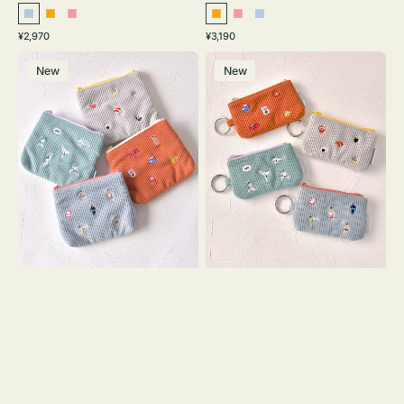
ラ
オ
ピ
オ
ピ
ラ
通
通
¥2,970
¥3,190
イ
レ
ン
レ
ン
イ
常
常
ポ
ポ
ト
ン
ク
ン
ク
ト
価
価
New
New
ー
ー
ブ
ジ
ジ
ブ
格
格
チ
チ
ル
ル
ミ
ミ
ー
ー
ニ
ニ
ー
ー
ズ
ズ
ア
ア
イ
イ
コ
コ
ン
ン
テ
キ
ィ
ー
ッ
リ
シ
ン
ュ
グ
ケ
付
ー
き