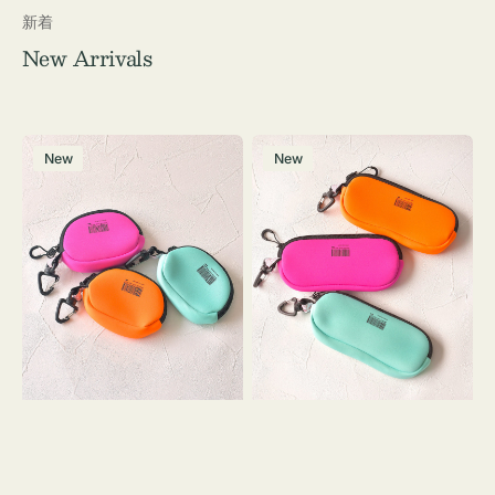
新着
New Arrivals
チ
グ
New
New
ャ
ラ
ー
ス
ム
ケ
ポ
ー
ー
ス
チ
WEEKEND(ER)
WEEKEND(ER)
ク
ク
ッ
ッ
シ
シ
ョ
ョ
ン
ン
ミ
ニ