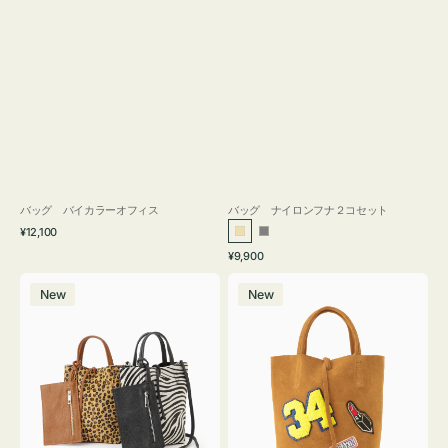
バッグ バイカラーオフィス
バッグ ナイロンフナ２コセット
通
¥12,100
ベ
グ
常
通
¥9,900
ー
レ
価
常
バ
バ
格
ジ
ー
価
New
New
ッ
ッ
ュ
格
グ
グ
MILLELA
MILLELA
FIRENZE
FIRENZE
ア
ワ
ニ
ッ
マ
ペ