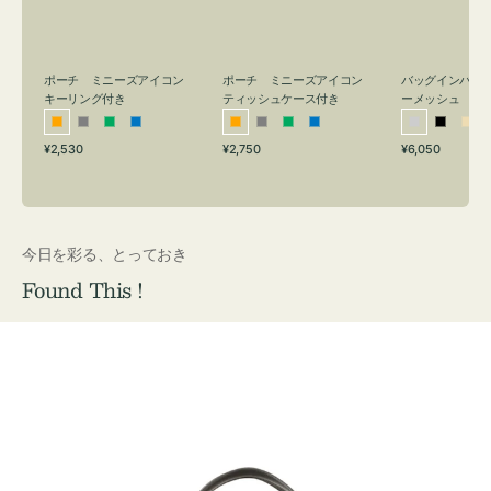
リ
ッ
メ
ン
シ
ッ
グ
ュ
シ
付
ケ
ュ
バッグインバッ
ポーチ ミニーズアイコン
ポーチ ミニーズアイコン
ーメッシュ
き
ー
キーリング付き
ティッシュケース付き
ス
シ
ブ
ベ
オ
グ
グ
ブ
オ
グ
グ
ブ
付
通
通
通
¥6,050
¥2,530
¥2,750
ル
ラ
ー
レ
レ
リ
ル
レ
レ
リ
ル
常
常
常
き
バ
ッ
ジ
ン
ー
ー
ー
ン
ー
ー
ー
価
価
価
ー
ク
ュ
ジ
ン
ジ
ン
格
格
格
今日を彩る、とっておき
Found This !