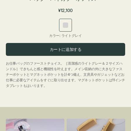
通
¥12,100
常
価
ラ
格
イ
カラー:
ライトグレイ
ト
グ
カートに追加する
レ
イ
お仕事バッグのファーストチョイス。［清潔感のライトグレー＆２サイズハ
ンドル］できちんと感と機能性を叶えます。メイン収納の外に大きなファス
ナーポケットとマグネットポケットを計4つ備え、文房具やガジェットなどお
仕事に必要なアイテムをすぐに取り出せます。マグネットポケットは11インチ
タブレットもはいります。