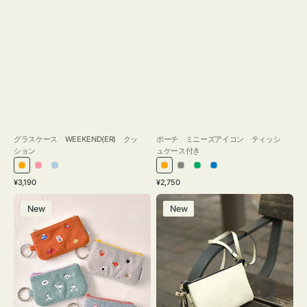
グラスケース WEEKEND(ER) クッ
ポーチ ミニーズアイコン ティッシ
ション
ュケース付き
オ
ピ
ラ
オ
グ
グ
ブ
通
通
¥3,190
¥2,750
レ
ン
イ
レ
レ
リ
ル
常
常
ポ
レ
ン
ク
ト
ン
ー
ー
ー
価
価
New
New
ー
ザ
ジ
ブ
ジ
ン
格
格
チ
ー
ル
ミ
バ
ー
ニ
ッ
ー
グ
ズ
タ
ア
ッ