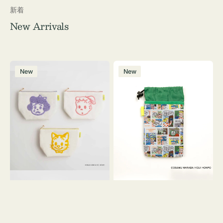
新着
New Arrivals
ポ
ボ
New
New
ー
ト
チ
ル
OSAMU
ケ
GOODS
ー
キ
ス
ャ
OSAMU
ン
GOODS
バ
COMIC
ス
サ
ガ
ラ