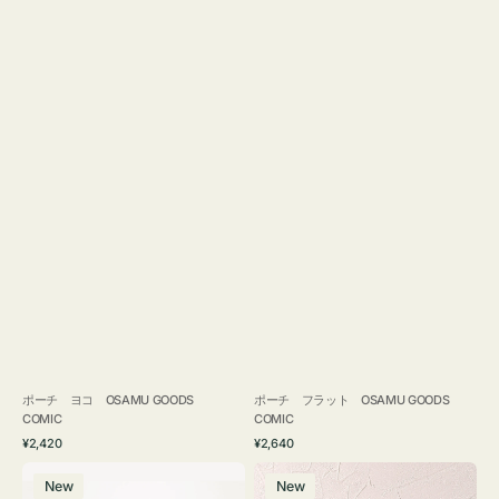
ポーチ ヨコ OSAMU GOODS
ポーチ フラット OSAMU GOODS
COMIC
COMIC
通
通
¥2,420
¥2,640
常
常
エ
チ
価
価
New
New
コ
ャ
格
格