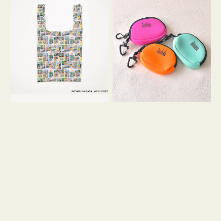
バ
ー
ッ
ム
グ
ポ
Ｓ
ー
OSAMU
チ
GOODS
WEEKEND(ER)
COMIC
ク
ッ
シ
ョ
ン
ミ
ニ