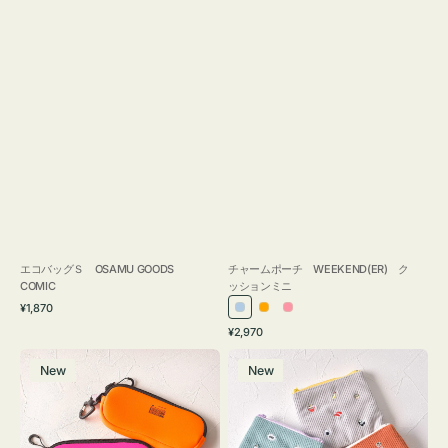
エコバッグＳ OSAMU GOODS
チャームポーチ WEEKEND(ER) ク
COMIC
ッションミニ
通
¥1,870
ラ
オ
ピ
常
通
¥2,970
イ
レ
ン
価
常
グ
ポ
格
ト
ン
ク
価
New
New
ラ
ー
ブ
ジ
格
ス
チ
ル
ケ
ミ
ー
ー
ニ