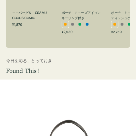
グ
ュ
付
ケ
エコバッグＳ OSAMU
ポーチ ミニーズアイコン
ポーチ ミニー
き
ー
GOODS COMIC
キーリング付き
ティッシュケー
通
ス
¥1,870
オ
グ
グ
ブ
オ
グ
グ
常
付
通
通
¥2,530
¥2,750
レ
レ
リ
ル
レ
レ
リ
価
常
常
き
格
ン
ー
ー
ー
ン
ー
ー
価
価
ジ
ン
ジ
ン
格
格
今日を彩る、とっておき
Found This !