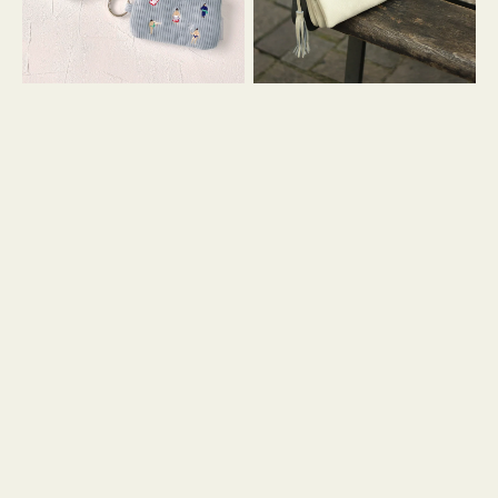
イ
セ
コ
ル
ン
シ
キ
ョ
ー
ル
リ
ダ
ン
ー
グ
付
き