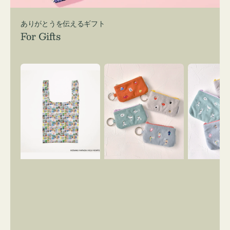
ありがとうを伝えるギフト
For Gifts
エ
ポ
ポ
コ
ー
ー
バ
チ
チ
ッ
ミ
ミ
グ
ニ
ニ
Ｓ
ー
ー
OSAMU
ズ
ズ
GOODS
ア
ア
COMIC
イ
イ
コ
コ
ン
ン
キ
テ
ー
ィ
リ
ッ
ン
シ