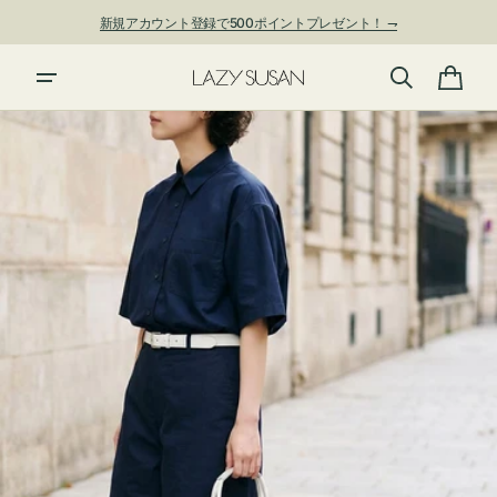
ン
新規アカウント登録で500ポイントプレゼント！ ⇁
ツ
に
進
カ
む
ー
ト