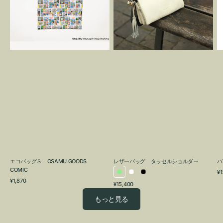
OSAMU
タ
GOODS
ッ
COMIC
セ
ル
シ
ョ
ル
ダ
ー
エコバッグＳ OSAMU GOODS
レザーバッグ タッセルショルダー
バ
COMIC
通
¥1
ラ
ホ
ブ
通
常
¥1,870
通
¥15,400
イ
ワ
ラ
常
価
常
価
格
ト
イ
ッ
もっと見る
価
格
グ
ト
ク
格
リ