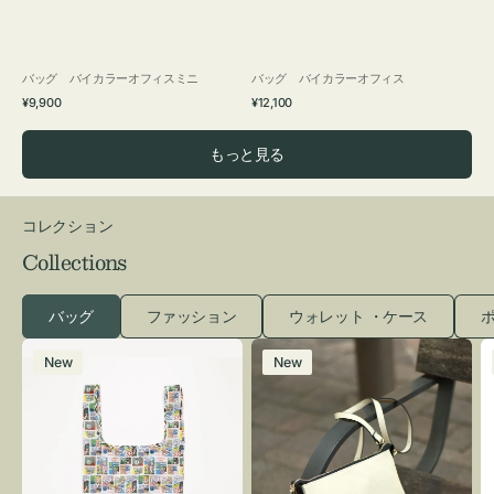
バッグ バイカラーオフィスミニ
バッグ バイカラーオフィス
通
通
¥9,900
¥12,100
常
常
価
価
もっと見る
格
格
コレクション
Collections
バッグ
ファッション
ウォレット ・ケース
ポ
エ
レ
New
New
コ
ザ
バ
ー
ッ
バ
グ
ッ
Ｓ
グ