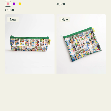
通
¥1,980
ピ
パ
イ
常
通
¥2,860
ン
ー
エ
価
常
ポ
ポ
格
ク
プ
ロ
価
New
New
ー
ー
ル
ー
格
チ
チ
ヨ
フ
コ
ラ
OSAMU
ッ
GOODS
ト
COMIC
OSAMU
GOODS
COMIC