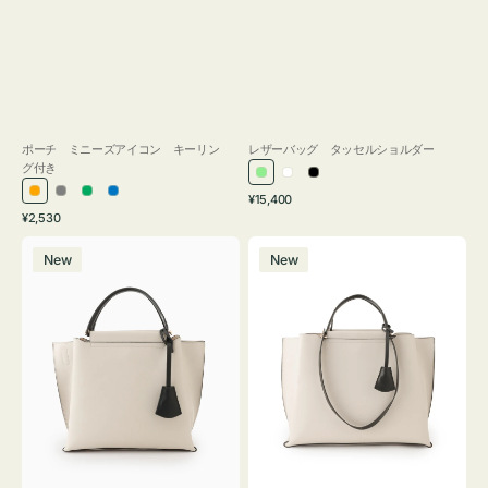
ポーチ ミニーズアイコン キーリン
レザーバッグ タッセルショルダー
グ付き
ラ
ホ
ブ
通
オ
グ
グ
ブ
¥15,400
イ
ワ
ラ
通
常
¥2,530
レ
レ
リ
ル
ト
イ
ッ
常
価
バ
バ
ン
ー
ー
ー
グ
ト
ク
価
格
New
New
ッ
ッ
ジ
ン
格
リ
グ
グ
ー
バ
バ
ン
イ
イ
カ
カ
ラ
ラ
ー
ー
オ
オ
フ
フ
ィ
ィ