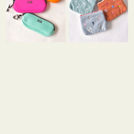
ス
ー
WEEKEND(ER)
ズ
ク
ア
ッ
イ
シ
コ
ョ
ン
ン
テ
ィ
ッ
シ
ュ
ケ
ー
ス
付
き