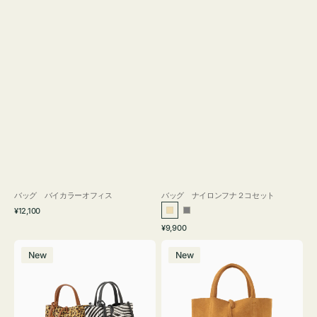
バッグ バイカラーオフィス
バッグ ナイロンフナ２コセット
通
¥12,100
ベ
グ
常
通
¥9,900
ー
レ
価
常
バ
バ
格
ジ
ー
価
New
New
ッ
ッ
ュ
格
グ
グ
MILLELA
MILLELA
FIRENZE
FIRENZE