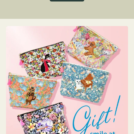
グ
ト
ク
格
リ
ー
ン