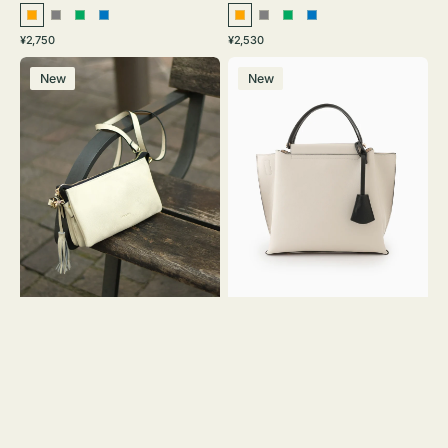
オ
グ
グ
ブ
オ
グ
グ
ブ
通
通
¥2,750
¥2,530
レ
レ
リ
ル
レ
レ
リ
ル
常
常
レ
バ
ン
ー
ー
ー
ン
ー
ー
ー
価
価
New
New
ザ
ッ
ジ
ン
ジ
ン
格
格
ー
グ
バ
バ
ッ
イ
グ
カ
タ
ラ
ッ
ー
セ
オ
ル
フ
シ
ィ
ョ
ス
ル
ミ
ダ
ニ
ー