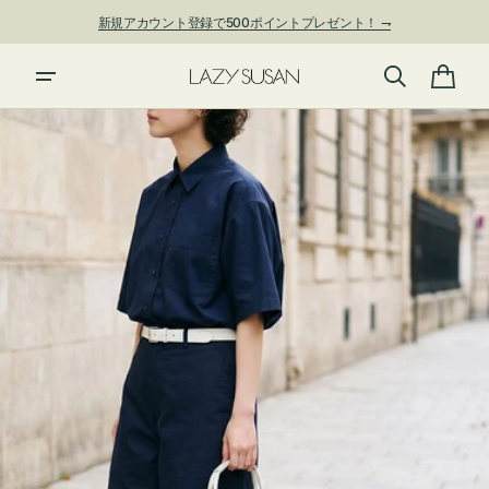
ン
新規アカウント登録で500ポイントプレゼント！ ⇁
ツ
に
夏季休業および発送停止について
進
カ
む
ー
ト