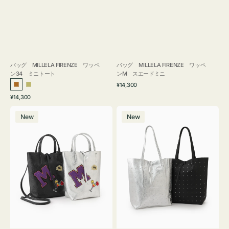
バッグ MILLELA FIRENZE ワッペ
バッグ MILLELA FIRENZE ワッペ
ン34 ミニトート
ンM スエードミニ
通
¥14,300
ブ
カ
常
通
¥14,300
ロ
ー
価
常
バ
バ
格
ン
キ
価
New
New
ッ
ッ
ズ
格
グ
グ
MILLELA
MILLELA
FIRENZE
FIRENZE
ワ
ス
ッ
タ
ペ
ッ
ン
ズ
M
ト
ミ
ー