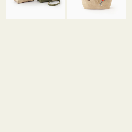
ン
ン
34
M
ミ
ス
ニ
エ
ト
ー
ー
ド
ト
ミ
ニ