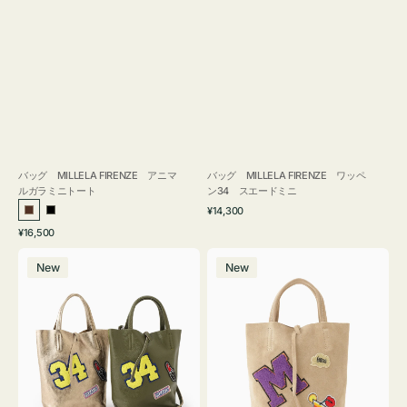
バッグ MILLELA FIRENZE アニマ
バッグ MILLELA FIRENZE ワッペ
ルガラミニトート
ン34 スエードミニ
通
¥14,300
ブ
ブ
常
通
¥16,500
ラ
ラ
価
常
バ
バ
格
ウ
ッ
価
New
New
ッ
ッ
ン
ク
格
グ
グ
MILLELA
MILLELA
FIRENZE
FIRENZE
ワ
ワ
ッ
ッ
ペ
ペ