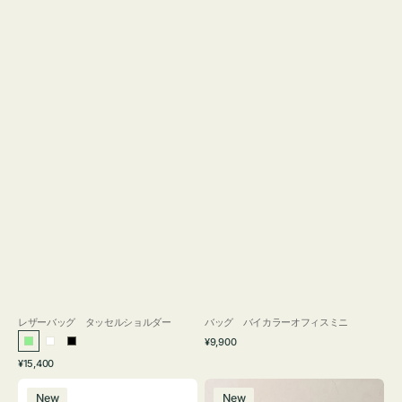
レザーバッグ タッセルショルダー
バッグ バイカラーオフィスミニ
通
¥9,900
ラ
ホ
ブ
常
通
¥15,400
イ
ワ
ラ
価
常
バ
バ
格
ト
イ
ッ
価
New
New