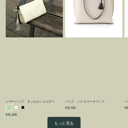
グ
カ
タ
ラ
ッ
ー
セ
オ
ル
フ
シ
ィ
ョ
ス
ル
ダ
ー
レザーバッグ タッセルショルダー
バッグ バイカラーオフィス
バ
通
通
¥12,100
¥9
ラ
ホ
ブ
常
常
通
¥15,400
イ
ワ
ラ
価
価
常
格
格
ト
イ
ッ
もっと見る
価