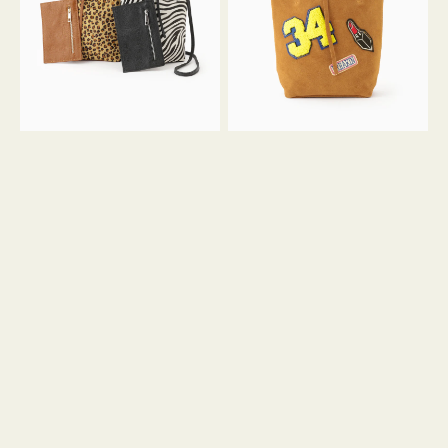
ア
ワ
ニ
ッ
マ
ペ
ル
ン
ガ
34
ラ
ス
ミ
エ
ニ
ー
ト
ド
ー
ミ
ト
ニ