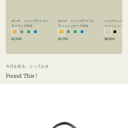
リ
ッ
メ
ン
シ
ッ
グ
ュ
シ
付
ケ
ュ
バッグインバッ
ポーチ ミニーズアイコン
ポーチ ミニーズアイコン
ーメッシュ
き
ー
キーリング付き
ティッシュケース付き
ス
シ
ブ
ベ
オ
グ
グ
ブ
オ
グ
グ
ブ
付
通
通
通
¥6,050
¥2,530
¥2,750
ル
ラ
ー
レ
レ
リ
ル
レ
レ
リ
ル
常
常
常
き
バ
ッ
ジ
ン
ー
ー
ー
ン
ー
ー
ー
価
価
価
ー
ク
ュ
ジ
ン
ジ
ン
格
格
格
今日を彩る、とっておき
Found This !