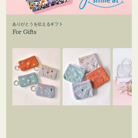
ありがとうを伝えるギフト
For Gifts
ポ
ポ
バ
ー
ー
ッ
チ
チ
グ
ミ
ミ
イ
ニ
ニ
ン
ー
ー
バ
ズ
ズ
ッ
ア
ア
グ
イ
イ
ス
コ
コ
マ
ン
ン
イ
キ
テ
リ
ー
ィ
ー