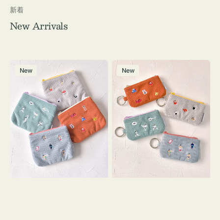
新着
New Arrivals
ポ
ポ
New
New
ー
ー
チ
チ
ミ
ミ
ニ
ニ
ー
ー
ズ
ズ
ア
ア
イ
イ
コ
コ
ン
ン
テ
キ
ィ
ー
ッ
リ
シ
ン