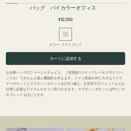
バッグ バイカラーオフィス
通
¥12,100
常
価
ラ
格
イ
カラー:
ライトグレイ
ト
グ
カートに追加する
レ
イ
お仕事バッグのファーストチョイス。［清潔感のライトグレー＆２サイズハ
ンドル］できちんと感と機能性を叶えます。メイン収納の外に大きなファス
ナーポケットとマグネットポケットを計4つ備え、文房具やガジェットなどお
仕事に必要なアイテムをすぐに取り出せます。マグネットポケットは11インチ
タブレットもはいります。