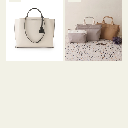
ッ
ッ
グ
ト
ク
格
グ
グ
リ
バ
ナ
ー
イ
イ
ン
カ
ロ
ラ
ン
ー
フ
オ
ナ
フ
２
ィ
コ
ス
セ
ッ
ト