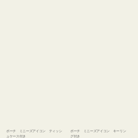
ュ
グ
ケ
付
ー
き
ス
付
き
ポーチ ミニーズアイコン ティッシ
ポーチ ミニーズアイコン キーリン
ュケース付き
グ付き