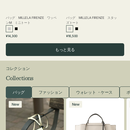
バッグ MILLELA FIRENZE ワッペ
バッグ MILLELA FIRENZE スタッ
ンM ミニトート
ズトート
シ
ブ
シ
ブ
通
通
¥14,300
¥16,500
ル
ラ
ル
ラ
常
常
バ
ッ
バ
ッ
価
価
もっと見る
ー
ク
ー
ク
格
格
コレクション
Collections
バッグ
ファッション
ウォレット ・ケース
ポ
レ
バ
New
New
ザ
ッ
ー
グ
バ
バ
ッ
イ