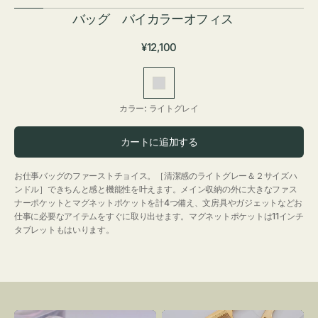
バッグ バイカラーオフィス
通
¥12,100
常
価
ラ
格
イ
カラー:
ライトグレイ
ト
グ
カートに追加する
レ
イ
お仕事バッグのファーストチョイス。［清潔感のライトグレー＆２サイズハ
ンドル］できちんと感と機能性を叶えます。メイン収納の外に大きなファス
ナーポケットとマグネットポケットを計4つ備え、文房具やガジェットなどお
仕事に必要なアイテムをすぐに取り出せます。マグネットポケットは11インチ
タブレットもはいります。