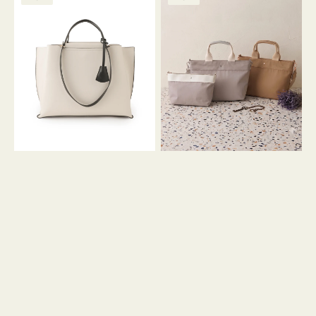
ッ
ッ
グ
ト
ク
格
グ
グ
リ
バ
ナ
ー
イ
イ
ン
カ
ロ
ラ
ン
ー
フ
オ
ナ
フ
２
ィ
コ
ス
セ
ッ
ト