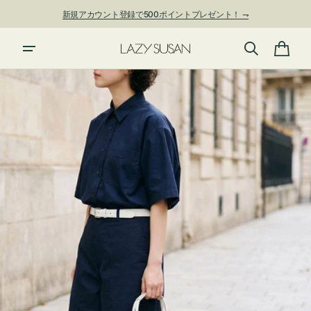
ン
新規アカウント登録で500ポイントプレゼント！ ⇁
ツ
に
進
カ
む
ー
ト