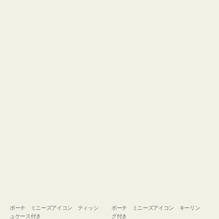
ュ
グ
ケ
付
ー
き
ス
付
き
ポーチ ミニーズアイコン ティッシ
ポーチ ミニーズアイコン キーリン
ュケース付き
グ付き