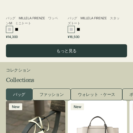
バッグ MILLELA FIRENZE ワッペ
バッグ MILLELA FIRENZE スタッ
ンM ミニトート
ズトート
シ
ブ
シ
ブ
通
通
¥14,300
¥16,500
ル
ラ
ル
ラ
常
常
バ
ッ
バ
ッ
価
価
もっと見る
ー
ク
ー
ク
格
格
コレクション
Collections
バッグ
ファッション
ウォレット ・ケース
ポ
レ
バ
New
New
ザ
ッ
ー
グ
バ
バ
ッ
イ