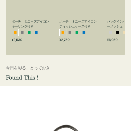
リ
ッ
メ
ン
シ
ッ
グ
ュ
シ
付
ケ
ュ
バッグインバッ
ポーチ ミニーズアイコン
ポーチ ミニーズアイコン
ーメッシュ
き
ー
キーリング付き
ティッシュケース付き
ス
シ
ブ
ベ
オ
グ
グ
ブ
オ
グ
グ
ブ
付
通
通
通
¥6,050
¥2,530
¥2,750
ル
ラ
ー
レ
レ
リ
ル
レ
レ
リ
ル
常
常
常
き
バ
ッ
ジ
ン
ー
ー
ー
ン
ー
ー
ー
価
価
価
ー
ク
ュ
ジ
ン
ジ
ン
格
格
格
今日を彩る、とっておき
Found This !