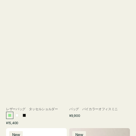
レザーバッグ タッセルショルダー
バッグ バイカラーオフィスミニ
通
¥9,900
ラ
ホ
ブ
常
通
¥15,400
イ
ワ
ラ
価
常
バ
バ
格
ト
イ
ッ
価
New
New