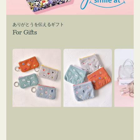
ありがとうを伝えるギフト
For Gifts
ポ
ポ
バ
ー
ー
ッ
チ
チ
グ
ミ
ミ
イ
ニ
ニ
ン
ー
ー
バ
ズ
ズ
ッ
ア
ア
グ
イ
イ
ス
コ
コ
マ
ン
ン
イ
キ
テ
リ
ー
ィ
ー