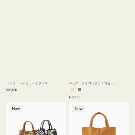
バッグ バイカラーオフィス
バッグ ナイロンフナ２コセット
通
¥12,100
ベ
グ
常
通
¥9,900
ー
レ
価
常
バ
バ
格
ジ
ー
価
New
New
ッ
ッ
ュ
格
グ
グ
MILLELA
MILLELA
FIRENZE
FIRENZE