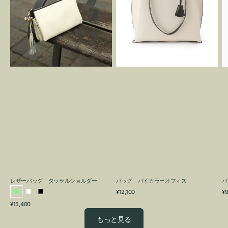
グ
カ
タ
ラ
ッ
ー
セ
オ
ル
フ
シ
ィ
ョ
ス
ル
ダ
ー
レザーバッグ タッセルショルダー
バッグ バイカラーオフィス
バ
通
通
¥12,100
¥9
ラ
ホ
ブ
常
常
通
¥15,400
イ
ワ
ラ
価
価
常
格
格
ト
イ
ッ
もっと見る
価