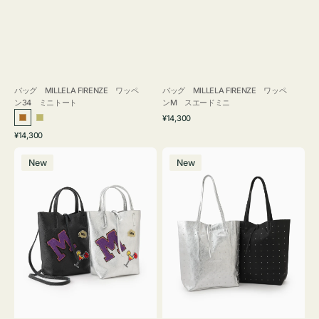
バッグ MILLELA FIRENZE ワッペ
バッグ MILLELA FIRENZE ワッペ
ン34 ミニトート
ンM スエードミニ
通
¥14,300
ブ
カ
常
通
¥14,300
ロ
ー
価
常
バ
バ
格
ン
キ
価
New
New
ッ
ッ
ズ
格
グ
グ
MILLELA
MILLELA
FIRENZE
FIRENZE
ワ
ス
ッ
タ
ペ
ッ
ン
ズ
M
ト
ミ
ー