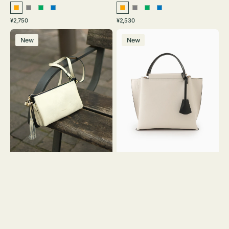
オ
グ
グ
ブ
オ
グ
グ
ブ
通
通
¥2,750
¥2,530
レ
レ
リ
ル
レ
レ
リ
ル
常
常
レ
バ
ン
ー
ー
ー
ン
ー
ー
ー
価
価
New
New
ザ
ッ
ジ
ン
ジ
ン
格
格
ー
グ
バ
バ
ッ
イ
グ
カ
タ
ラ
ッ
ー
セ
オ
ル
フ
シ
ィ
ョ
ス
ル
ミ
ダ
ニ
ー