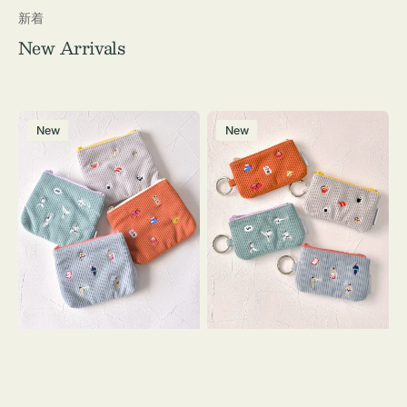
新着
New Arrivals
ポ
ポ
New
New
ー
ー
チ
チ
ミ
ミ
ニ
ニ
ー
ー
ズ
ズ
ア
ア
イ
イ
コ
コ
ン
ン
テ
キ
ィ
ー
ッ
リ
シ
ン