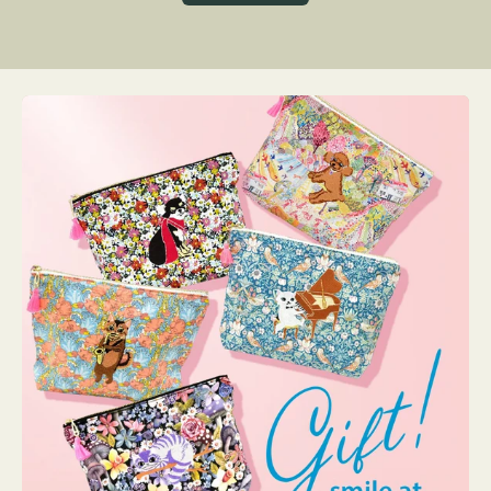
グ
ト
ク
格
リ
ー
ン