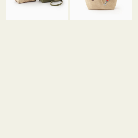
ン
ン
34
M
ミ
ス
ニ
エ
ト
ー
ー
ド
ト
ミ
ニ