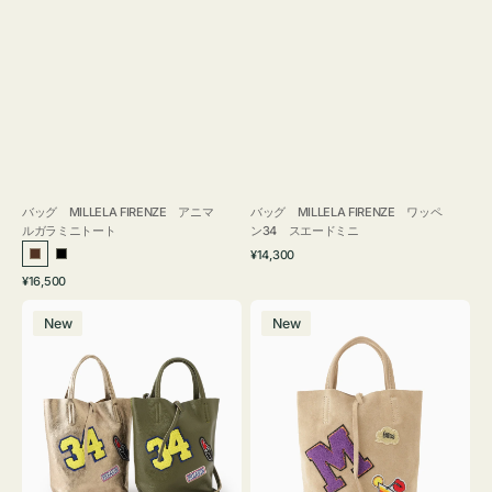
バッグ MILLELA FIRENZE アニマ
バッグ MILLELA FIRENZE ワッペ
ルガラミニトート
ン34 スエードミニ
通
¥14,300
ブ
ブ
常
通
¥16,500
ラ
ラ
価
常
バ
バ
格
ウ
ッ
価
New
New
ッ
ッ
ン
ク
格
グ
グ
MILLELA
MILLELA
FIRENZE
FIRENZE
ワ
ワ
ッ
ッ
ペ
ペ