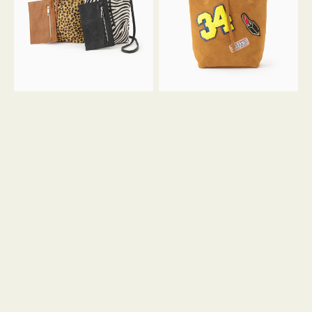
ア
ワ
ニ
ッ
マ
ペ
ル
ン
ガ
34
ラ
ス
ミ
エ
ニ
ー
ト
ド
ー
ミ
ト
ニ