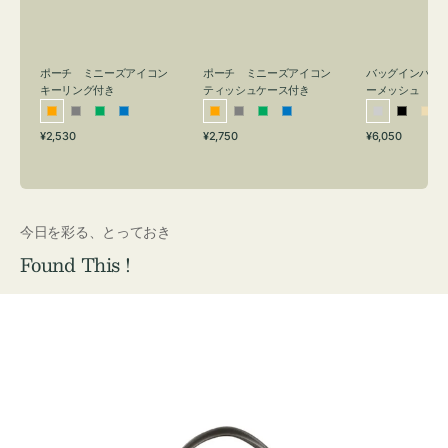
リ
ッ
メ
ン
シ
ッ
グ
ュ
シ
付
ケ
ュ
バッグインバッ
ポーチ ミニーズアイコン
ポーチ ミニーズアイコン
ーメッシュ
き
ー
キーリング付き
ティッシュケース付き
ス
シ
ブ
ベ
オ
グ
グ
ブ
オ
グ
グ
ブ
付
通
通
通
¥6,050
¥2,530
¥2,750
ル
ラ
ー
レ
レ
リ
ル
レ
レ
リ
ル
常
常
常
き
バ
ッ
ジ
ン
ー
ー
ー
ン
ー
ー
ー
価
価
価
ー
ク
ュ
ジ
ン
ジ
ン
格
格
格
今日を彩る、とっておき
Found This !