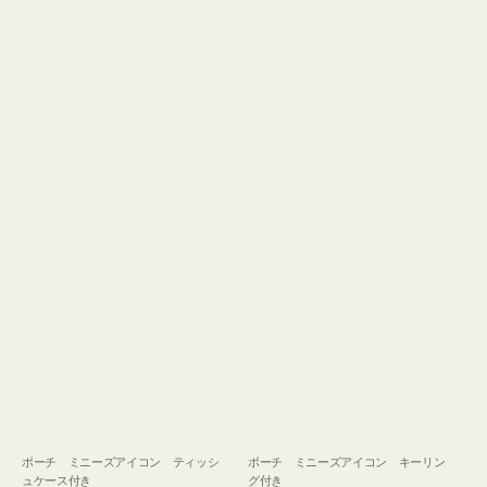
ュ
グ
ケ
付
ー
き
ス
付
き
ポーチ ミニーズアイコン ティッシ
ポーチ ミニーズアイコン キーリン
ュケース付き
グ付き