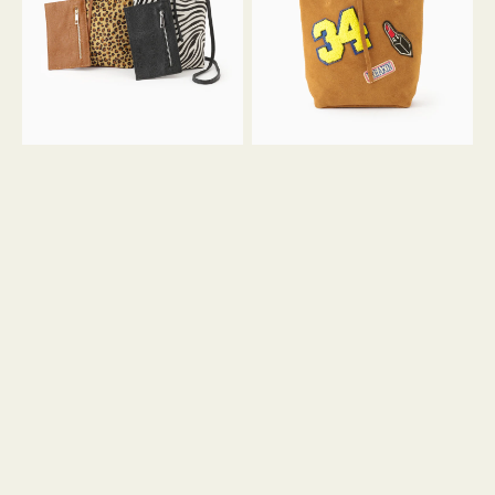
ア
ワ
ニ
ッ
マ
ペ
ル
ン
ガ
34
ラ
ス
ミ
エ
ニ
ー
ト
ド
ー
ミ
ト
ニ