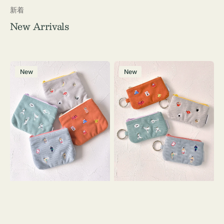
新着
New Arrivals
ポ
ポ
New
New
ー
ー
チ
チ
ミ
ミ
ニ
ニ
ー
ー
ズ
ズ
ア
ア
イ
イ
コ
コ
ン
ン
テ
キ
ィ
ー
ッ
リ
シ
ン