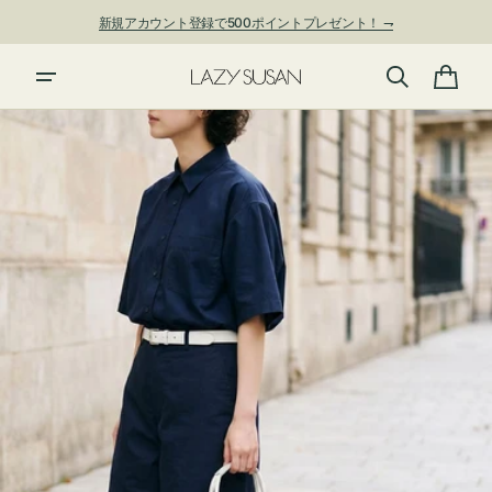
ン
新規アカウント登録で500ポイントプレゼント！ ⇁
ツ
に
夏季休業および発送停止について
進
カ
む
ー
ト