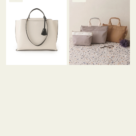
ッ
ッ
グ
ト
ク
格
グ
グ
リ
バ
ナ
ー
イ
イ
ン
カ
ロ
ラ
ン
ー
フ
オ
ナ
フ
２
ィ
コ
ス
セ
ッ
ト