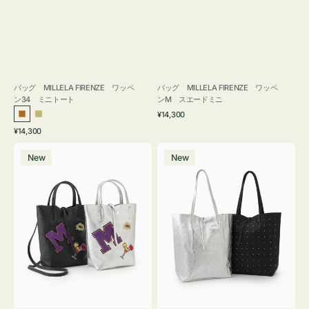
バッグ MILLELA FIRENZE ワッペ
バッグ MILLELA FIRENZE ワッペ
ン34 ミニトート
ンM スエードミニ
通
¥14,300
ブ
カ
常
通
¥14,300
ロ
ー
価
常
バ
バ
格
ン
キ
価
New
New
ッ
ッ
ズ
格
グ
グ
MILLELA
MILLELA
FIRENZE
FIRENZE
ワ
ス
ッ
タ
ペ
ッ
ン
ズ
M
ト
ミ
ー