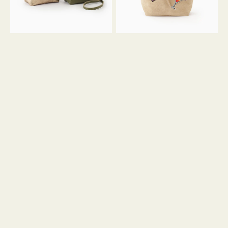
ン
ン
34
M
ミ
ス
ニ
エ
ト
ー
ー
ド
ト
ミ
ニ