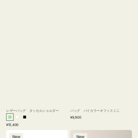
レザーバッグ タッセルショルダー
バッグ バイカラーオフィスミニ
通
¥9,900
ラ
ホ
ブ
常
通
¥15,400
イ
ワ
ラ
価
常
バ
バ
格
ト
イ
ッ
価
New
New