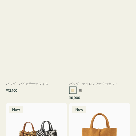
バッグ バイカラーオフィス
バッグ ナイロンフナ２コセット
通
¥12,100
ベ
グ
常
通
¥9,900
ー
レ
価
常
バ
バ
格
ジ
ー
価
New
New
ッ
ッ
ュ
格
グ
グ
MILLELA
MILLELA
FIRENZE
FIRENZE