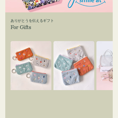
ありがとうを伝えるギフト
For Gifts
ポ
ポ
バ
ー
ー
ッ
チ
チ
グ
ミ
ミ
イ
ニ
ニ
ン
ー
ー
バ
ズ
ズ
ッ
ア
ア
グ
イ
イ
ス
コ
コ
マ
ン
ン
イ
キ
テ
リ
ー
ィ
ー