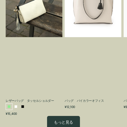
グ
カ
タ
ラ
ッ
ー
セ
オ
ル
フ
シ
ィ
ョ
ス
ル
ダ
ー
レザーバッグ タッセルショルダー
バッグ バイカラーオフィス
バ
通
通
¥12,100
¥9
ラ
ホ
ブ
常
常
通
¥15,400
イ
ワ
ラ
価
価
常
格
格
ト
イ
ッ
もっと見る
価