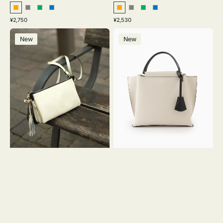
オ
グ
グ
ブ
オ
グ
グ
ブ
通
通
¥2,750
¥2,530
レ
レ
リ
ル
レ
レ
リ
ル
常
常
レ
バ
ン
ー
ー
ー
ン
ー
ー
ー
価
価
New
New
ザ
ッ
ジ
ン
ジ
ン
格
格
ー
グ
バ
バ
ッ
イ
グ
カ
タ
ラ
ッ
ー
セ
オ
ル
フ
シ
ィ
ョ
ス
ル
ミ
ダ
ニ
ー