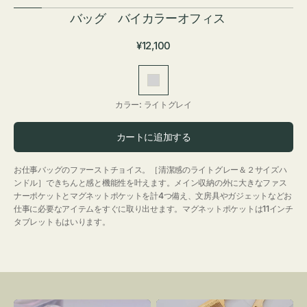
バッグ バイカラーオフィス
通
¥12,100
常
価
ラ
格
イ
カラー:
ライトグレイ
ト
グ
カートに追加する
レ
イ
お仕事バッグのファーストチョイス。［清潔感のライトグレー＆２サイズハ
ンドル］できちんと感と機能性を叶えます。メイン収納の外に大きなファス
ナーポケットとマグネットポケットを計4つ備え、文房具やガジェットなどお
仕事に必要なアイテムをすぐに取り出せます。マグネットポケットは11インチ
タブレットもはいります。