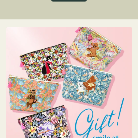
グ
ト
ク
格
リ
ー
ン