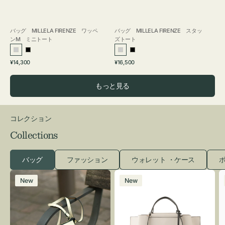
バッグ MILLELA FIRENZE ワッペ
バッグ MILLELA FIRENZE スタッ
ンM ミニトート
ズトート
シ
ブ
シ
ブ
通
通
¥14,300
¥16,500
ル
ラ
ル
ラ
常
常
バ
ッ
バ
ッ
価
価
もっと見る
ー
ク
ー
ク
格
格
コレクション
Collections
バッグ
ファッション
ウォレット ・ケース
ポ
レ
バ
New
New
ザ
ッ
ー
グ
バ
バ
ッ
イ