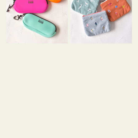
ス
ー
WEEKEND(ER)
ズ
ク
ア
ッ
イ
シ
コ
ョ
ン
ン
テ
ィ
ッ
シ
ュ
ケ
ー
ス
付
き