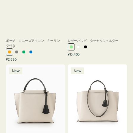
ポーチ ミニーズアイコン キーリン
レザーバッグ タッセルショルダー
グ付き
ラ
ホ
ブ
通
オ
グ
グ
ブ
¥15,400
イ
ワ
ラ
通
常
¥2,530
レ
レ
リ
ル
ト
イ
ッ
常
価
バ
バ
ン
ー
ー
ー
グ
ト
ク
価
格
New
New
ッ
ッ
ジ
ン
格
リ
グ
グ
ー
バ
バ
ン
イ
イ
カ
カ
ラ
ラ
ー
ー
オ
オ
フ
フ
ィ
ィ