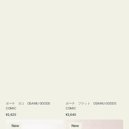
ポーチ ヨコ OSAMU GOODS
ポーチ フラット OSAMU GOODS
COMIC
COMIC
通
通
¥2,420
¥2,640
常
常
エ
チ
価
価
New
New
コ
ャ
格
格