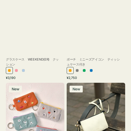
グラスケース WEEKEND(ER) クッ
ポーチ ミニーズアイコン ティッシ
ション
ュケース付き
オ
ピ
ラ
オ
グ
グ
ブ
通
通
¥3,190
¥2,750
レ
ン
イ
レ
レ
リ
ル
常
常
ポ
レ
ン
ク
ト
ン
ー
ー
ー
価
価
New
New
ー
ザ
ジ
ブ
ジ
ン
格
格
チ
ー
ル
ミ
バ
ー
ニ
ッ
ー
グ
ズ
タ
ア
ッ