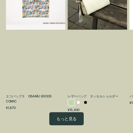
OSAMU
タ
GOODS
ッ
COMIC
セ
ル
シ
ョ
ル
ダ
ー
エコバッグＳ OSAMU GOODS
レザーバッグ タッセルショルダー
バ
COMIC
通
¥1
ラ
ホ
ブ
通
常
¥1,870
通
¥15,400
イ
ワ
ラ
常
価
常
価
格
ト
イ
ッ
もっと見る
価
格
グ
ト
ク
格
リ