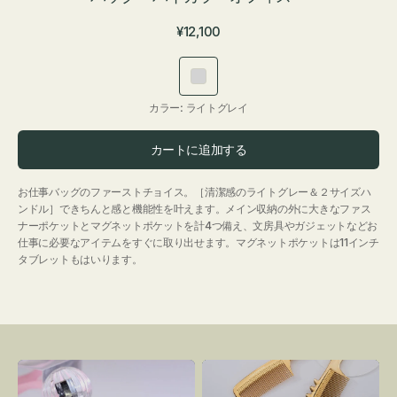
通
¥12,100
常
価
ラ
格
イ
カラー:
ライトグレイ
ト
グ
カートに追加する
レ
イ
お仕事バッグのファーストチョイス。［清潔感のライトグレー＆２サイズハ
ンドル］できちんと感と機能性を叶えます。メイン収納の外に大きなファス
ナーポケットとマグネットポケットを計4つ備え、文房具やガジェットなどお
仕事に必要なアイテムをすぐに取り出せます。マグネットポケットは11インチ
タブレットもはいります。