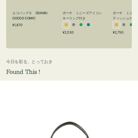
グ
ュ
付
ケ
エコバッグＳ OSAMU
ポーチ ミニーズアイコン
ポーチ ミニー
き
ー
GOODS COMIC
キーリング付き
ティッシュケー
通
ス
¥1,870
オ
グ
グ
ブ
オ
グ
グ
常
付
通
通
¥2,530
¥2,750
レ
レ
リ
ル
レ
レ
リ
価
常
常
き
格
ン
ー
ー
ー
ン
ー
ー
価
価
ジ
ン
ジ
ン
格
格
今日を彩る、とっておき
Found This !