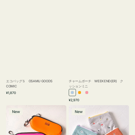
エコバッグＳ OSAMU GOODS
チャームポーチ WEEKEND(ER) ク
COMIC
ッションミニ
通
¥1,870
ラ
オ
ピ
常
通
¥2,970
イ
レ
ン
価
常
グ
ポ
格
ト
ン
ク
価
New
New
ラ
ー
ブ
ジ
格
ス
チ
ル
ケ
ミ
ー
ー
ニ