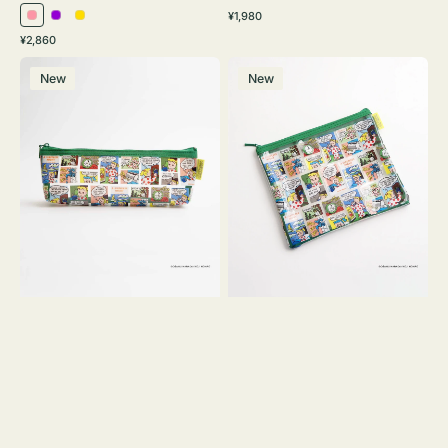
通
¥1,980
ピ
パ
イ
常
通
¥2,860
ン
ー
エ
価
常
ポ
ポ
格
ク
プ
ロ
価
New
New
ー
ー
ル
ー
格
チ
チ
ヨ
フ
コ
ラ
OSAMU
ッ
GOODS
ト
COMIC
OSAMU
GOODS
COMIC