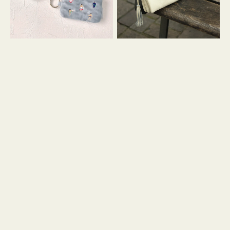
イ
セ
コ
ル
ン
シ
キ
ョ
ー
ル
リ
ダ
ン
ー
グ
付
き