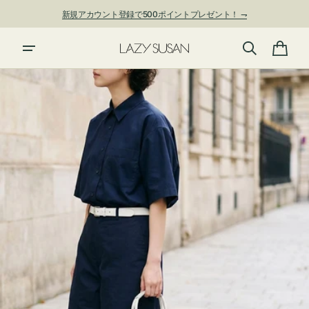
ン
新規アカウント登録で500ポイントプレゼント！ ⇁
ツ
に
進
カ
む
ー
ト