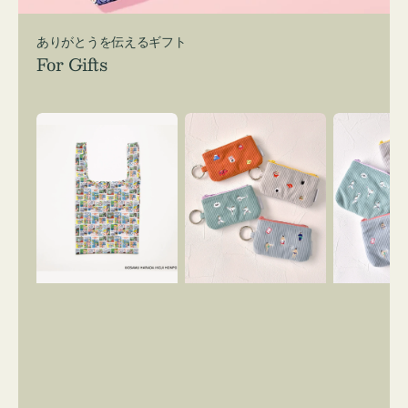
ありがとうを伝えるギフト
For Gifts
エ
ポ
ポ
コ
ー
ー
バ
チ
チ
ッ
ミ
ミ
グ
ニ
ニ
Ｓ
ー
ー
OSAMU
ズ
ズ
GOODS
ア
ア
COMIC
イ
イ
コ
コ
ン
ン
キ
テ
ー
ィ
リ
ッ
ン
シ