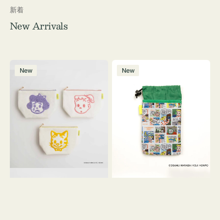
新着
New Arrivals
ポ
ボ
New
New
ー
ト
チ
ル
OSAMU
ケ
GOODS
ー
キ
ス
ャ
OSAMU
ン
GOODS
バ
COMIC
ス
サ
ガ
ラ