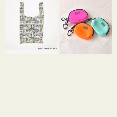
バ
ー
ッ
ム
グ
ポ
Ｓ
ー
OSAMU
チ
GOODS
WEEKEND(ER)
COMIC
ク
ッ
シ
ョ
ン
ミ
ニ