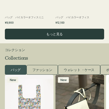
バッグ バイカラーオフィスミニ
バッグ バイカラーオフィス
通
通
¥9,900
¥12,100
常
常
価
価
もっと見る
格
格
コレクション
Collections
バッグ
ファッション
ウォレット ・ケース
ポ
エ
レ
New
New
コ
ザ
バ
ー
ッ
バ
グ
ッ
Ｓ
グ