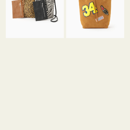
ア
ワ
ニ
ッ
マ
ペ
ル
ン
ガ
34
ラ
ス
ミ
エ
ニ
ー
ト
ド
ー
ミ
ト
ニ