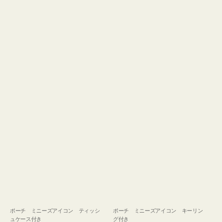
ュ
グ
ケ
付
ー
き
ス
付
き
ポーチ ミニーズアイコン ティッシ
ポーチ ミニーズアイコン キーリン
ュケース付き
グ付き