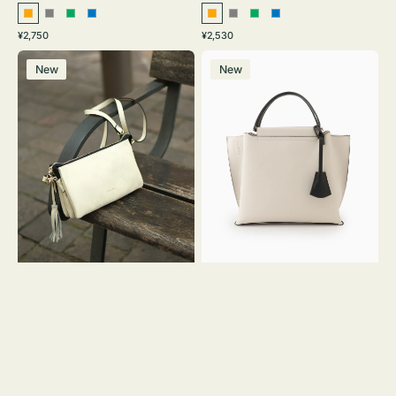
オ
グ
グ
ブ
オ
グ
グ
ブ
通
通
¥2,750
¥2,530
レ
レ
リ
ル
レ
レ
リ
ル
常
常
レ
バ
ン
ー
ー
ー
ン
ー
ー
ー
価
価
New
New
ザ
ッ
ジ
ン
ジ
ン
格
格
ー
グ
バ
バ
ッ
イ
グ
カ
タ
ラ
ッ
ー
セ
オ
ル
フ
シ
ィ
ョ
ス
ル
ミ
ダ
ニ
ー