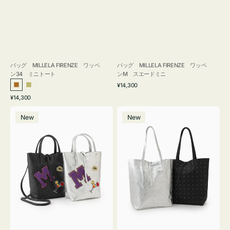
バッグ MILLELA FIRENZE ワッペ
バッグ MILLELA FIRENZE ワッペ
ン34 ミニトート
ンM スエードミニ
通
¥14,300
ブ
カ
常
通
¥14,300
ロ
ー
価
常
バ
バ
格
ン
キ
価
New
New
ッ
ッ
ズ
格
グ
グ
MILLELA
MILLELA
FIRENZE
FIRENZE
ワ
ス
ッ
タ
ペ
ッ
ン
ズ
M
ト
ミ
ー