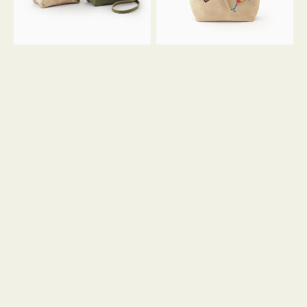
ン
ン
34
M
ミ
ス
ニ
エ
ト
ー
ー
ド
ト
ミ
ニ