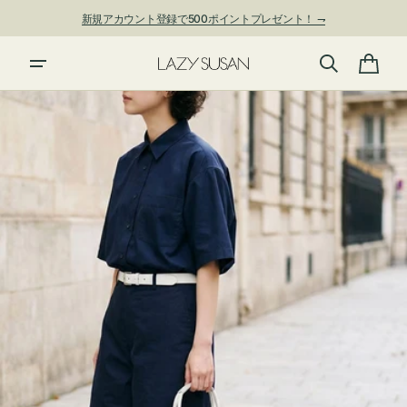
新規アカウント登録で500ポイントプレゼント！ ⇁
ン
ツ
夏季休業および発送停止について
に
進
カ
む
ー
ト