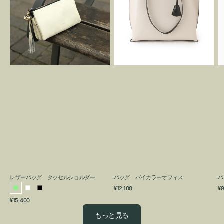
グ
カ
タ
ラ
ッ
ー
セ
オ
ル
フ
シ
ィ
ョ
ス
ル
ダ
ー
レザーバッグ タッセルショルダー
バッグ バイカラーオフィス
バ
通
通
¥12,100
¥9
ラ
ホ
ブ
常
常
通
¥15,400
イ
ワ
ラ
価
価
常
格
格
ト
イ
ッ
もっと見る
価