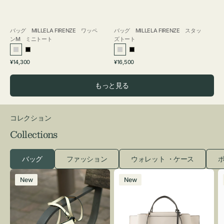
バッグ MILLELA FIRENZE ワッペ
バッグ MILLELA FIRENZE スタッ
ンM ミニトート
ズトート
シ
ブ
シ
ブ
通
通
¥14,300
¥16,500
ル
ラ
ル
ラ
常
常
バ
ッ
バ
ッ
価
価
もっと見る
ー
ク
ー
ク
格
格
コレクション
Collections
バッグ
ファッション
ウォレット ・ケース
ポ
レ
バ
New
New
ザ
ッ
ー
グ
バ
バ
ッ
イ