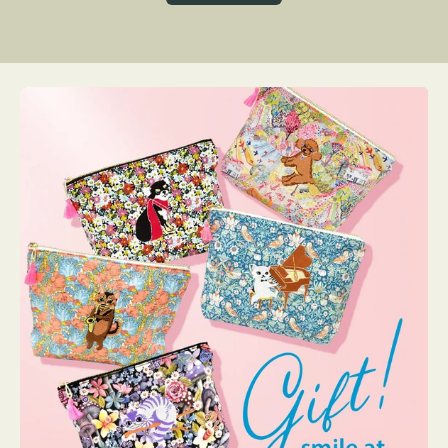
グ
ト
ク
格
リ
ー
ン