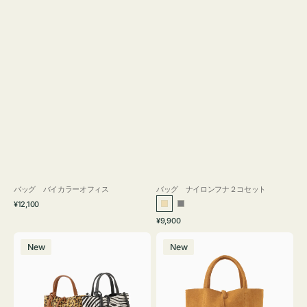
バッグ バイカラーオフィス
バッグ ナイロンフナ２コセット
通
¥12,100
ベ
グ
常
通
¥9,900
ー
レ
価
常
バ
バ
格
ジ
ー
価
New
New
ッ
ッ
ュ
格
グ
グ
MILLELA
MILLELA
FIRENZE
FIRENZE