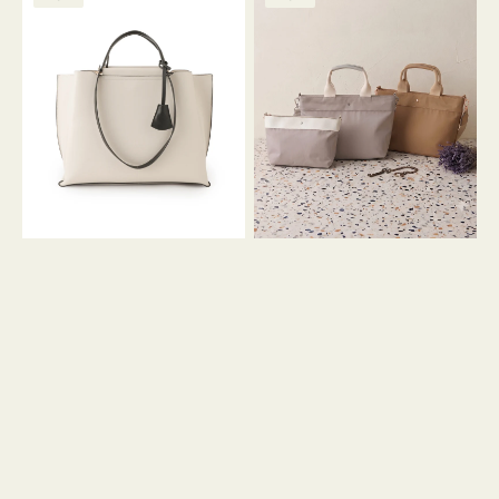
ッ
ッ
グ
ト
ク
格
グ
グ
リ
バ
ナ
ー
イ
イ
ン
カ
ロ
ラ
ン
ー
フ
オ
ナ
フ
２
ィ
コ
ス
セ
ッ
ト