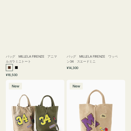
バッグ MILLELA FIRENZE アニマ
バッグ MILLELA FIRENZE ワッペ
ルガラミニトート
ン34 スエードミニ
通
¥14,300
ブ
ブ
常
通
¥16,500
ラ
ラ
価
常
バ
バ
格
ウ
ッ
価
New
New
ッ
ッ
ン
ク
格
グ
グ
MILLELA
MILLELA
FIRENZE
FIRENZE
ワ
ワ
ッ
ッ
ペ
ペ