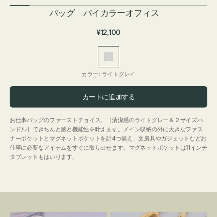
バッグ バイカラーオフィス
通
¥12,100
常
価
ラ
格
イ
カラー:
ライトグレイ
ト
グ
カートに追加する
レ
イ
お仕事バッグのファーストチョイス。［清潔感のライトグレー＆２サイズハ
ンドル］できちんと感と機能性を叶えます。メイン収納の外に大きなファス
ナーポケットとマグネットポケットを計4つ備え、文房具やガジェットなどお
仕事に必要なアイテムをすぐに取り出せます。マグネットポケットは11インチ
タブレットもはいります。