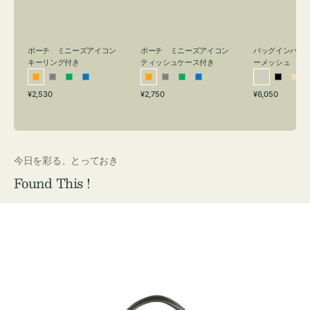
リ
ッ
メ
ン
シ
ッ
グ
ュ
シ
付
ケ
ュ
バッグインバッ
ポーチ ミニーズアイコン
ポーチ ミニーズアイコン
ーメッシュ
き
ー
キーリング付き
ティッシュケース付き
ス
シ
ブ
ベ
オ
グ
グ
ブ
オ
グ
グ
ブ
付
通
通
通
¥6,050
¥2,530
¥2,750
ル
ラ
ー
レ
レ
リ
ル
レ
レ
リ
ル
常
常
常
き
バ
ッ
ジ
ン
ー
ー
ー
ン
ー
ー
ー
価
価
価
ー
ク
ュ
ジ
ン
ジ
ン
格
格
格
今日を彩る、とっておき
Found This !