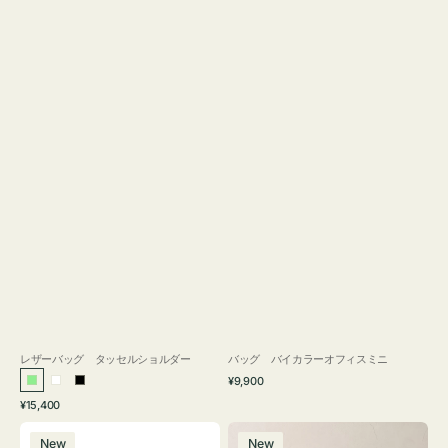
レザーバッグ タッセルショルダー
バッグ バイカラーオフィスミニ
通
¥9,900
ラ
ホ
ブ
常
通
¥15,400
イ
ワ
ラ
価
常
バ
バ
格
ト
イ
ッ
価
New
New