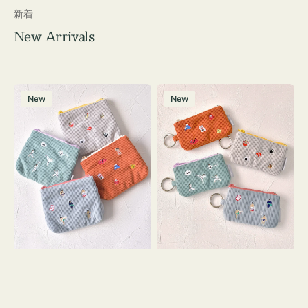
新着
New Arrivals
ポ
ポ
New
New
ー
ー
チ
チ
ミ
ミ
ニ
ニ
ー
ー
ズ
ズ
ア
ア
イ
イ
コ
コ
ン
ン
テ
キ
ィ
ー
ッ
リ
シ
ン