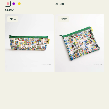
通
¥1,980
ピ
パ
イ
常
通
¥2,860
ン
ー
エ
価
常
ポ
ポ
格
ク
プ
ロ
価
New
New
ー
ー
ル
ー
格
チ
チ
ヨ
フ
コ
ラ
OSAMU
ッ
GOODS
ト
COMIC
OSAMU
GOODS
COMIC