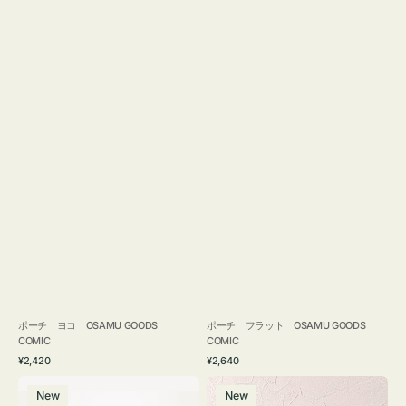
ポーチ ヨコ OSAMU GOODS
ポーチ フラット OSAMU GOODS
COMIC
COMIC
通
通
¥2,420
¥2,640
常
常
エ
チ
価
価
New
New
コ
ャ
格
格