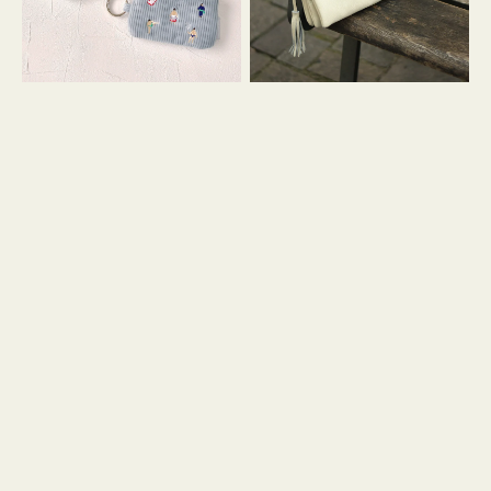
イ
セ
コ
ル
ン
シ
キ
ョ
ー
ル
リ
ダ
ン
ー
グ
付
き