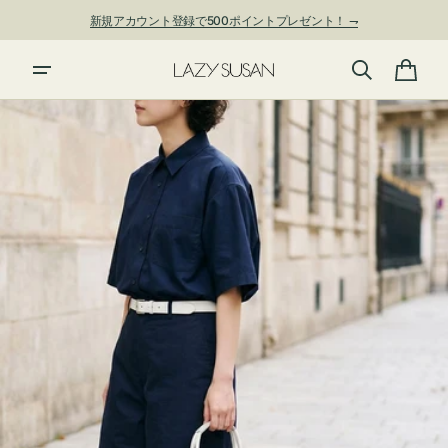
ン
新規アカウント登録で500ポイントプレゼント！ ⇁
ツ
に
進
カ
む
ー
ト