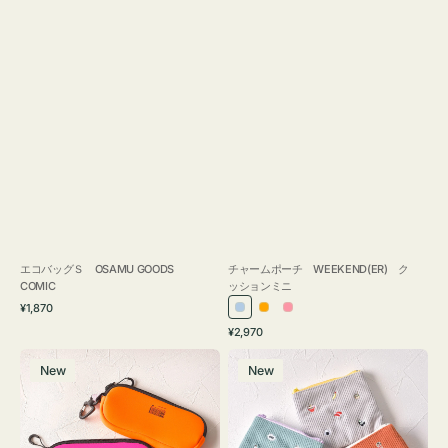
エコバッグＳ OSAMU GOODS
チャームポーチ WEEKEND(ER) ク
COMIC
ッションミニ
通
¥1,870
ラ
オ
ピ
常
通
¥2,970
イ
レ
ン
価
常
グ
ポ
格
ト
ン
ク
価
New
New
ラ
ー
ブ
ジ
格
ス
チ
ル
ケ
ミ
ー
ー
ニ