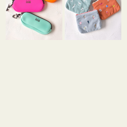
ス
ー
WEEKEND(ER)
ズ
ク
ア
ッ
イ
シ
コ
ョ
ン
ン
テ
ィ
ッ
シ
ュ
ケ
ー
ス
付
き