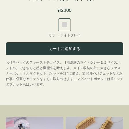
通
¥12,100
常
価
ラ
格
イ
カラー:
ライトグレイ
ト
グ
カートに追加する
レ
イ
お仕事バッグのファーストチョイス。［清潔感のライトグレー＆２サイズハ
ンドル］できちんと感と機能性を叶えます。メイン収納の外に大きなファス
ナーポケットとマグネットポケットを計4つ備え、文房具やガジェットなどお
仕事に必要なアイテムをすぐに取り出せます。マグネットポケットは11インチ
タブレットもはいります。