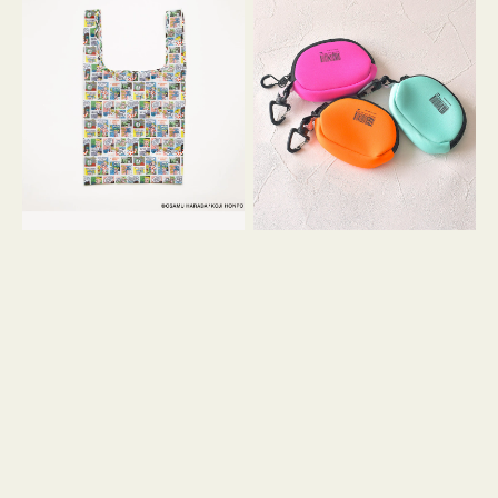
バ
ー
ッ
ム
グ
ポ
Ｓ
ー
OSAMU
チ
GOODS
WEEKEND(ER)
COMIC
ク
ッ
シ
ョ
ン
ミ
ニ