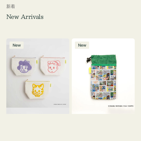
新着
New Arrivals
ポ
ボ
New
New
ー
ト
チ
ル
OSAMU
ケ
GOODS
ー
キ
ス
ャ
OSAMU
ン
GOODS
バ
COMIC
ス
サ
ガ
ラ