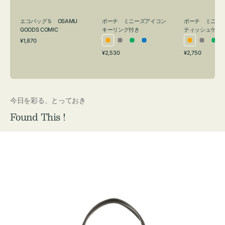
グ
ュ
付
ケ
エコバッグＳ OSAMU
ポーチ ミニーズアイコン
ポーチ ミニー
き
ー
GOODS COMIC
キーリング付き
ティッシュケー
通
ス
¥1,870
オ
グ
グ
ブ
オ
グ
グ
常
付
通
通
¥2,530
¥2,750
レ
レ
リ
ル
レ
レ
リ
価
常
常
き
格
ン
ー
ー
ー
ン
ー
ー
価
価
ジ
ン
ジ
ン
格
格
今日を彩る、とっておき
Found This !