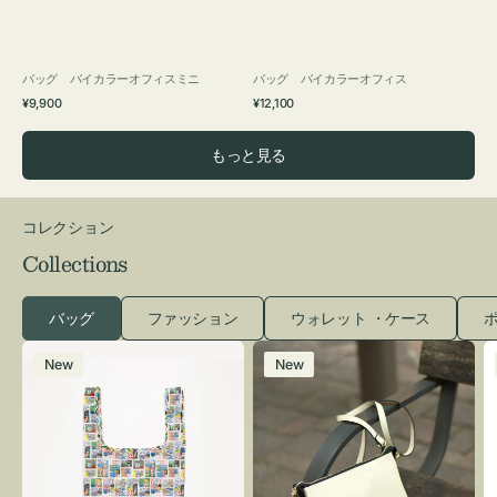
バッグ バイカラーオフィスミニ
バッグ バイカラーオフィス
通
通
¥9,900
¥12,100
常
常
価
価
もっと見る
格
格
コレクション
Collections
バッグ
ファッション
ウォレット ・ケース
ポ
エ
レ
New
New
コ
ザ
バ
ー
ッ
バ
グ
ッ
Ｓ
グ