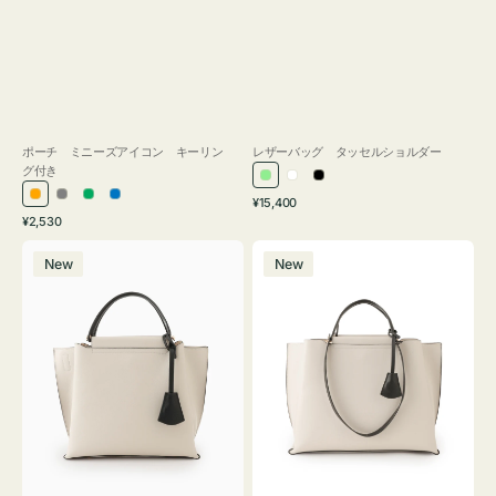
ポーチ ミニーズアイコン キーリン
レザーバッグ タッセルショルダー
グ付き
ラ
ホ
ブ
通
オ
グ
グ
ブ
¥15,400
イ
ワ
ラ
通
常
¥2,530
レ
レ
リ
ル
ト
イ
ッ
常
価
バ
バ
ン
ー
ー
ー
グ
ト
ク
価
格
New
New
ッ
ッ
ジ
ン
格
リ
グ
グ
ー
バ
バ
ン
イ
イ
カ
カ
ラ
ラ
ー
ー
オ
オ
フ
フ
ィ
ィ