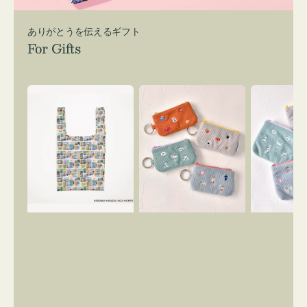
ありがとうを伝えるギフト
For Gifts
エ
ポ
ポ
コ
ー
ー
バ
チ
チ
ッ
ミ
ミ
グ
ニ
ニ
Ｓ
ー
ー
OSAMU
ズ
ズ
GOODS
ア
ア
COMIC
イ
イ
コ
コ
ン
ン
キ
テ
ー
ィ
リ
ッ
ン
シ