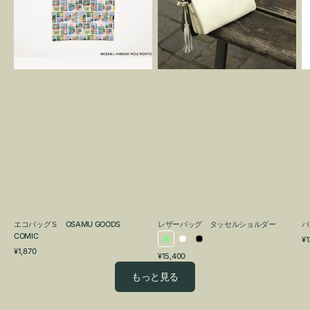
OSAMU
タ
GOODS
ッ
COMIC
セ
ル
シ
ョ
ル
ダ
ー
エコバッグＳ OSAMU GOODS
レザーバッグ タッセルショルダー
バ
COMIC
通
¥1
ラ
ホ
ブ
通
常
¥1,870
通
¥15,400
イ
ワ
ラ
常
価
常
価
格
ト
イ
ッ
もっと見る
価
格
グ
ト
ク
格
リ