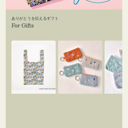
ありがとうを伝えるギフト
For Gifts
エ
ポ
ポ
コ
ー
ー
バ
チ
チ
ッ
ミ
ミ
グ
ニ
ニ
Ｓ
ー
ー
OSAMU
ズ
ズ
GOODS
ア
ア
COMIC
イ
イ
コ
コ
ン
ン
キ
テ
ー
ィ
リ
ッ