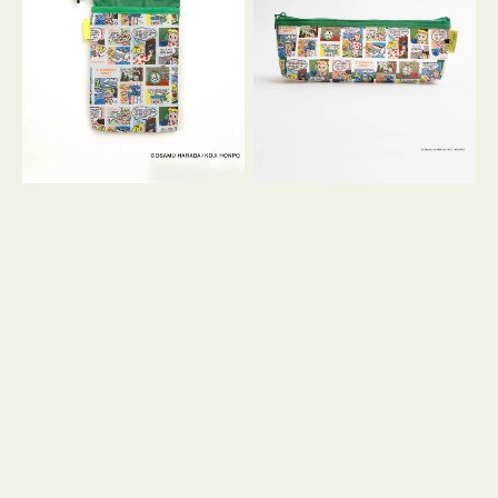
ケ
ヨ
ー
コ
ス
OSAMU
OSAMU
GOODS
GOODS
COMIC
COMIC