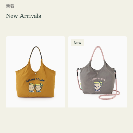
新着
New Arrivals
シ
シ
New
シ
シ
ュ
ュ
ウ
ウ
ト
ト
ー
ー
ト
ト
バ
バ
ッ
ッ
グ
グ
OSAMU
Ｓ
GOODS
サ
イ
ズ
OSAMU