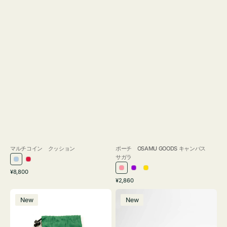
マルチコイン クッション
ポーチ OSAMU GOODS キャンバス
サガラ
ラ
レ
通
ピ
パ
イ
¥8,800
イ
ッ
常
通
¥2,860
ン
ー
エ
ト
ド
価
常
ボ
ポ
ク
プ
ロ
ブ
格
価
New
New
ト
ー
ル
ー
格
ル
ル
チ
ー