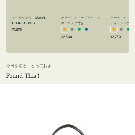
ン
シ
グ
ュ
付
ケ
ポーチ ミニーズアイコン
ポーチ ミニー
エコバッグＳ OSAMU
キーリング付き
ティッシュケー
き
ー
GOODS COMIC
通
ス
¥1,870
オ
グ
グ
ブ
オ
グ
グ
常
付
通
通
¥2,530
¥2,750
レ
レ
リ
ル
レ
レ
リ
価
常
常
き
格
ン
ー
ー
ー
ン
ー
ー
価
価
ジ
ン
ジ
ン
格
格
今日を彩る、とっておき
Found This !