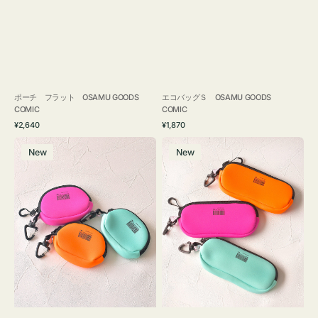
ポーチ フラット OSAMU GOODS
エコバッグＳ OSAMU GOODS
COMIC
COMIC
通
通
¥2,640
¥1,870
常
常
チ
グ
価
価
New
New
ャ
ラ
格
格
ー
ス
ム
ケ
ポ
ー
ー
ス
チ
WEEKEND(ER)
WEEKEND(ER)
ク
ク
ッ
ッ
シ
シ
ョ
ョ
ン