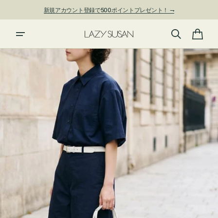
ン
新規アカウント登録で500ポイントプレゼント！ ⇁
ツ
に
進
カ
む
ー
ト