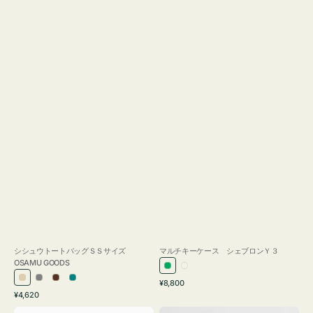
シシュウトートバッグＳＳサイズ
マルチキーケース シェブロンＹ３
OSAMU GOODS
グ
ミ
通
ア
グ
ブ
ブ
¥8,800
リ
ル
通
常
¥4,620
イ
レ
ラ
ル
ー
キ
常
価