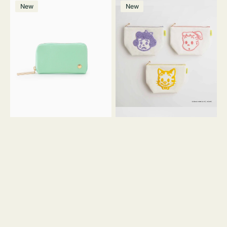
マ
ポ
ボ
ー
ウ
ー
ン
ー
価
格
New
New
ル
ー
リ
ン
グ
格
ホ
チ
チ
ー
リ
ワ
コ
OSAMU
ー
イ
イ
GOODS
ン
ト
ン
キ
ク
ャ
ッ
ン
シ
バ
ョ
ス
ン
サ
ガ
ラ