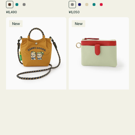
ブ
ブ
グ
グ
ネ
ア
ブ
レ
通
通
¥6,490
¥6,050
ラ
ル
レ
レ
イ
イ
ル
ッ
常
常
シ
マ
ウ
ー
ー
ー
ビ
ボ
ー
ド
価
価
New
New
シ
ル
ン
グ
ー
リ
グ
格
格
ュ
チ
リ
ー
リ
ウ
キ
ー
ー
ト
ー
ン
ン
ー
ケ
ト
ー
バ
ス
ッ
シ
グ
ェ
Ｓ
ブ
Ｓ
ロ
サ
ン
イ
Ｙ
ズ
３
OSAMU
GOODS