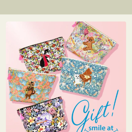
リ
ン
グ
ー
リ
グ
格
格
格
ー
リ
ー
リ
ー
ー
ン
ン