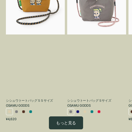
ト
ト
バ
バ
ッ
ッ
グ
グ
Ｓ
Ｓ
O
Ｓ
サ
G
サ
イ
イ
ズ
ズ
OSAMU
OSAMU
GOODS
GOODS
シシュウトートバッグＳＳサイズ
シシュウトートバッグＳサイズ
シ
OSAMU GOODS
OSAMU GOODS
G
ア
グ
ブ
ブ
グ
ネ
ア
ブ
レ
通
通
通
¥4,620
¥6,050
¥6
イ
レ
ラ
ル
レ
イ
イ
ル
ッ
もっと見る
常
常
常
ボ
ー
ウ
ー
ー
ビ
ボ
ー
ド
価
価
価