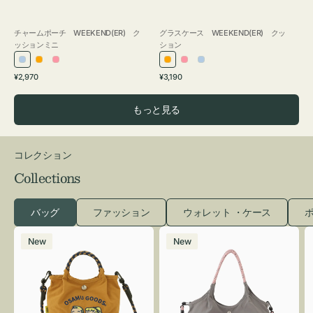
チャームポーチ WEEKEND(ER) ク
グラスケース WEEKEND(ER) クッ
ッションミニ
ション
ラ
オ
ピ
オ
ピ
ラ
通
通
¥2,970
¥3,190
イ
レ
ン
レ
ン
イ
常
常
ト
ン
ク
ン
ク
ト
価
価
もっと見る
ブ
ジ
ジ
ブ
格
格
ル
ル
ー
ー
コレクション
Collections
バッグ
ファッション
ウォレット ・ケース
ポ
シ
シ
New
New
シ
シ
ュ
ュ
ウ
ウ
ト
ト
ー
ー