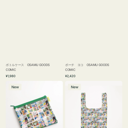
ボトルケース OSAMU GOODS
ポーチ ヨコ OSAMU GOODS
COMIC
COMIC
通
通
¥1,980
¥2,420
常
常
ポ
エ
価
価
New
New
ー
コ
格
格
チ
バ
フ
ッ
ラ
グ
ッ
Ｓ
ト
OSAMU
OSAMU
GOODS