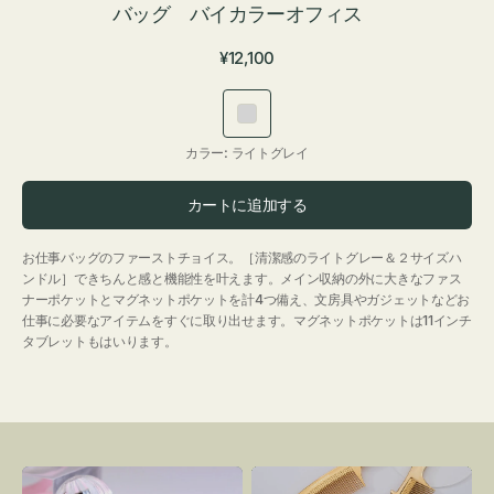
バッグ バイカラーオフィス
通
¥12,100
常
価
ラ
格
イ
カラー:
ライトグレイ
ト
グ
カートに追加する
レ
イ
お仕事バッグのファーストチョイス。［清潔感のライトグレー＆２サイズハ
ンドル］できちんと感と機能性を叶えます。メイン収納の外に大きなファス
ナーポケットとマグネットポケットを計4つ備え、文房具やガジェットなどお
仕事に必要なアイテムをすぐに取り出せます。マグネットポケットは11インチ
タブレットもはいります。