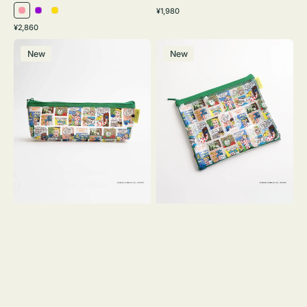
通
¥1,980
ピ
パ
イ
常
通
¥2,860
ン
ー
エ
価
常
ポ
ポ
格
ク
プ
ロ
価
New
New
ー
ー
ル
ー
格
チ
チ
ヨ
フ
コ
ラ
OSAMU
ッ
GOODS
ト
COMIC
OSAMU
GOODS
COMIC