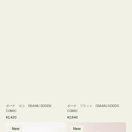
ポーチ ヨコ OSAMU GOODS
ポーチ フラット OSAMU GOODS
COMIC
COMIC
通
通
¥2,420
¥2,640
常
常
エ
チ
価
価
New
New
コ
ャ
格
格