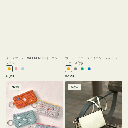
グラスケース WEEKEND(ER) クッ
ポーチ ミニーズアイコン ティッシ
ション
ュケース付き
オ
ピ
ラ
オ
グ
グ
ブ
通
通
¥3,190
¥2,750
レ
ン
イ
レ
レ
リ
ル
常
常
ポ
レ
ン
ク
ト
ン
ー
ー
ー
価
価
New
New
ー
ザ
ジ
ブ
ジ
ン
格
格
チ
ー
ル
ミ
バ
ー
ニ
ッ
ー
グ
ズ
タ
ア
ッ