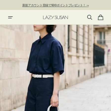
ン
新規アカウント登録で500ポイントプレゼント！ ⇁
ツ
に
夏季休業および発送停止について
進
カ
む
ー
ト