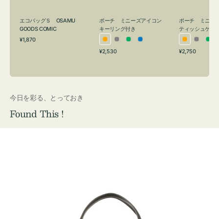
グ
ュ
付
ケ
エコバッグＳ OSAMU
ポーチ ミニーズアイコン
ポーチ ミニー
き
ー
GOODS COMIC
キーリング付き
ティッシュケー
通
ス
¥1,870
オ
グ
グ
ブ
オ
グ
グ
常
付
通
通
¥2,530
¥2,750
レ
レ
リ
ル
レ
レ
リ
価
常
常
き
格
ン
ー
ー
ー
ン
ー
ー
価
価
ジ
ン
ジ
ン
格
格
今日を彩る、とっておき
Found This !