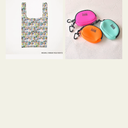
バ
ー
ッ
ム
グ
ポ
Ｓ
ー
OSAMU
チ
GOODS
WEEKEND(ER)
COMIC
ク
ッ
シ
ョ
ン
ミ
ニ