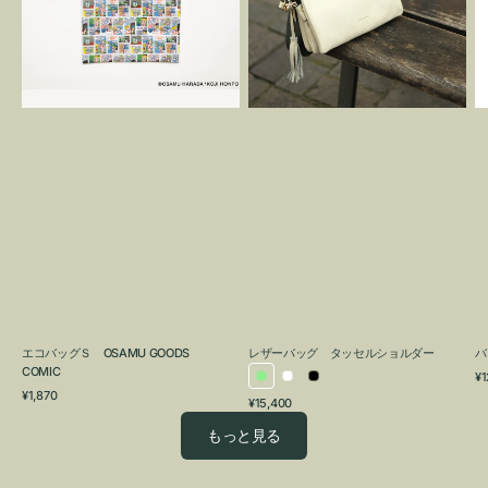
OSAMU
タ
GOODS
ッ
COMIC
セ
ル
シ
ョ
ル
ダ
ー
エコバッグＳ OSAMU GOODS
レザーバッグ タッセルショルダー
バ
COMIC
通
¥1
ラ
ホ
ブ
通
常
¥1,870
通
¥15,400
イ
ワ
ラ
常
価
常
価
格
ト
イ
ッ
もっと見る
価
格
グ
ト
ク
格
リ