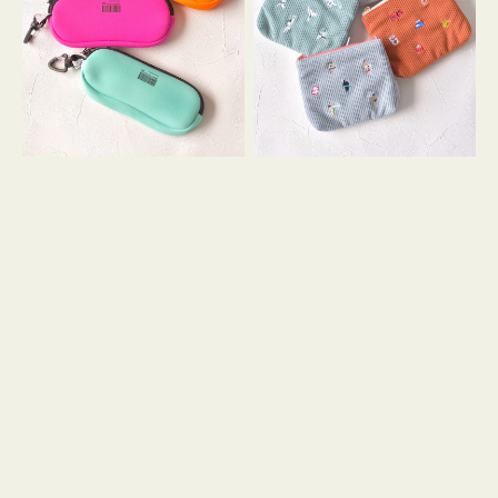
ス
ー
WEEKEND(ER)
ズ
ク
ア
ッ
イ
シ
コ
ョ
ン
ン
テ
ィ
ッ
シ
ュ
ケ
ー
ス
付
き