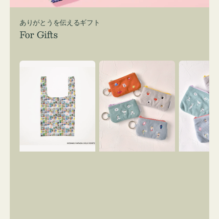
ありがとうを伝えるギフト
For Gifts
エ
ポ
ポ
コ
ー
ー
バ
チ
チ
ッ
ミ
ミ
グ
ニ
ニ
Ｓ
ー
ー
OSAMU
ズ
ズ
GOODS
ア
ア
COMIC
イ
イ
コ
コ
ン
ン
キ
テ
ー
ィ
リ
ッ
ン
シ