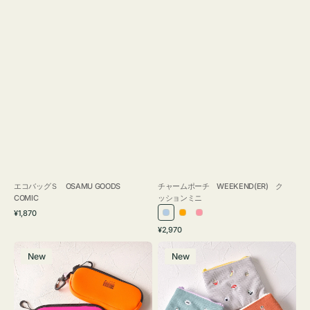
エコバッグＳ OSAMU GOODS
チャームポーチ WEEKEND(ER) ク
COMIC
ッションミニ
通
¥1,870
ラ
オ
ピ
常
通
¥2,970
イ
レ
ン
価
常
グ
ポ
格
ト
ン
ク
価
New
New
ラ
ー
ブ
ジ
格
ス
チ
ル
ケ
ミ
ー
ー
ニ