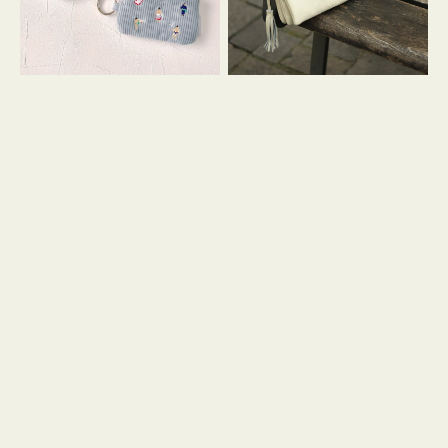
イ
セ
コ
ル
ン
シ
キ
ョ
ー
ル
リ
ダ
ン
ー
グ
付
き