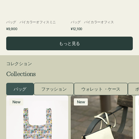
バッグ バイカラーオフィスミニ
バッグ バイカラーオフィス
通
通
¥9,900
¥12,100
常
常
価
価
もっと見る
格
格
コレクション
Collections
バッグ
ファッション
ウォレット ・ケース
ポ
エ
レ
New
New
コ
ザ
バ
ー
ッ
バ
グ
ッ
Ｓ
グ