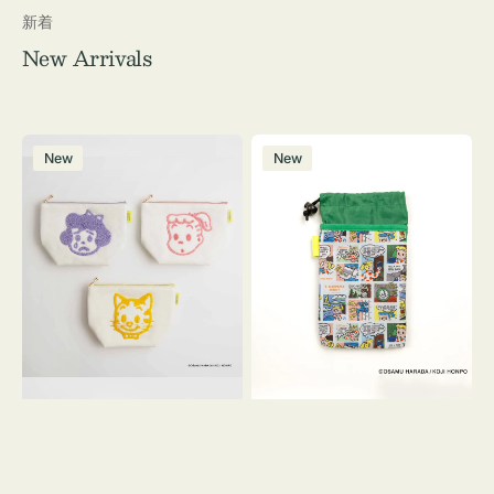
新着
New Arrivals
ポ
ボ
New
New
ー
ト
チ
ル
OSAMU
ケ
GOODS
ー
キ
ス
ャ
OSAMU
ン
GOODS
バ
COMIC
ス
サ
ガ
ラ