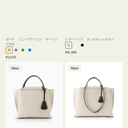
ポーチ ミニーズアイコン キーリン
レザーバッグ タッセルショルダー
グ付き
ラ
ホ
ブ
通
オ
グ
グ
ブ
¥15,400
イ
ワ
ラ
通
常
¥2,530
レ
レ
リ
ル
ト
イ
ッ
常
価
バ
バ
ン
ー
ー
ー
グ
ト
ク
価
格
New
New
ッ
ッ
ジ
ン
格
リ
グ
グ
ー
バ
バ
ン
イ
イ
カ
カ
ラ
ラ
ー
ー
オ
オ
フ
フ
ィ
ィ