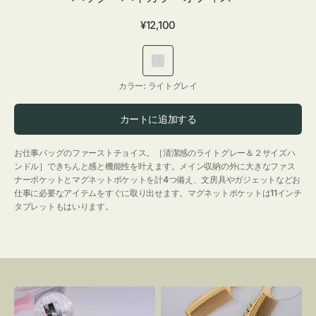
通
¥12,100
常
価
ラ
格
イ
カラー:
ライトグレイ
ト
グ
カートに追加する
レ
イ
お仕事バッグのファーストチョイス。［清潔感のライトグレー＆２サイズハ
ンドル］できちんと感と機能性を叶えます。メイン収納の外に大きなファス
ナーポケットとマグネットポケットを計4つ備え、文房具やガジェットなどお
仕事に必要なアイテムをすぐに取り出せます。マグネットポケットは11インチ
タブレットもはいります。