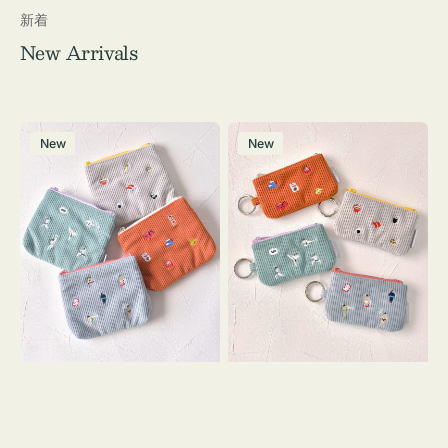
新着
New Arrivals
ポ
ポ
New
New
ー
ー
チ
チ
ミ
ミ
ニ
ニ
ー
ー
ズ
ズ
ア
ア
イ
イ
コ
コ
ン
ン
テ
キ
ィ
ー
ッ
リ
シ
ン