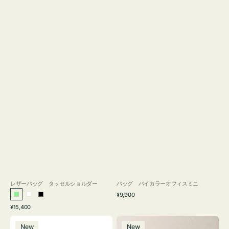
レザーバッグ タッセルショルダー
バッグ バイカラーオフィスミニ
通
¥9,900
ラ
ホ
ブ
常
通
¥15,400
イ
ワ
ラ
価
常
バ
バ
格
ト
イ
ッ
価
New
New