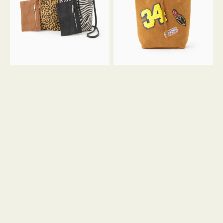
ア
ワ
ニ
ッ
マ
ペ
ル
ン
ガ
34
ラ
ス
ミ
エ
ニ
ー
ト
ド
ー
ミ
ト
ニ