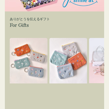
ありがとうを伝えるギフト
For Gifts
ポ
ポ
バ
ー
ー
ッ
チ
チ
グ
ミ
ミ
イ
ニ
ニ
ン
ー
ー
バ
ズ
ズ
ッ
ア
ア
グ
イ
イ
ス
コ
コ
マ
ン
ン
イ
キ
テ
リ
ー
ィ
ー