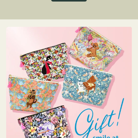
グ
ト
ク
格
リ
ー
ン