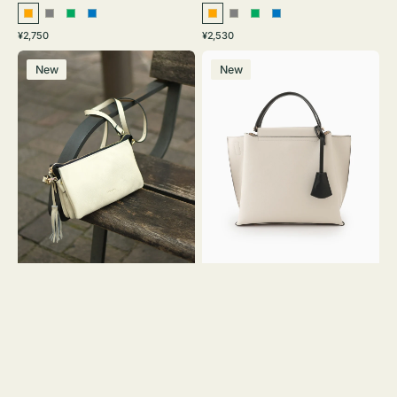
オ
グ
グ
ブ
オ
グ
グ
ブ
通
通
¥2,750
¥2,530
レ
レ
リ
ル
レ
レ
リ
ル
常
常
レ
バ
ン
ー
ー
ー
ン
ー
ー
ー
価
価
New
New
ザ
ッ
ジ
ン
ジ
ン
格
格
ー
グ
バ
バ
ッ
イ
グ
カ
タ
ラ
ッ
ー
セ
オ
ル
フ
シ
ィ
ョ
ス
ル
ミ
ダ
ニ
ー