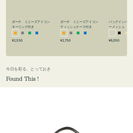
リ
ッ
メ
ン
シ
ッ
グ
ュ
シ
付
ケ
ュ
バッグインバッ
ポーチ ミニーズアイコン
ポーチ ミニーズアイコン
ーメッシュ
き
ー
キーリング付き
ティッシュケース付き
ス
シ
ブ
ベ
オ
グ
グ
ブ
オ
グ
グ
ブ
付
通
通
通
¥6,050
¥2,530
¥2,750
ル
ラ
ー
レ
レ
リ
ル
レ
レ
リ
ル
常
常
常
き
バ
ッ
ジ
ン
ー
ー
ー
ン
ー
ー
ー
価
価
価
ー
ク
ュ
ジ
ン
ジ
ン
格
格
格
今日を彩る、とっておき
Found This !