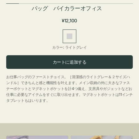
バッグ バイカラーオフィス
通
¥12,100
常
価
ラ
格
イ
カラー:
ライトグレイ
ト
グ
カートに追加する
レ
イ
お仕事バッグのファーストチョイス。［清潔感のライトグレー＆２サイズハ
ンドル］できちんと感と機能性を叶えます。メイン収納の外に大きなファス
ナーポケットとマグネットポケットを計4つ備え、文房具やガジェットなどお
仕事に必要なアイテムをすぐに取り出せます。マグネットポケットは11インチ
タブレットもはいります。