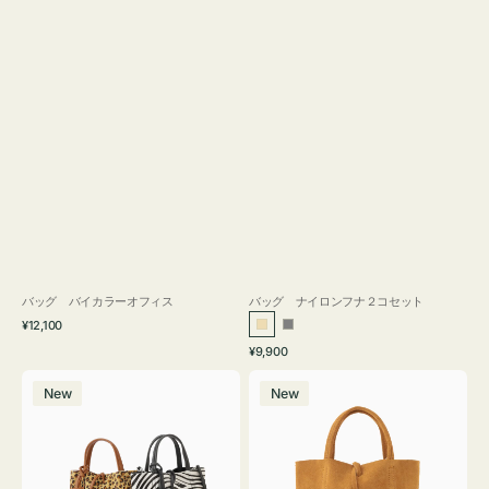
バッグ バイカラーオフィス
バッグ ナイロンフナ２コセット
通
¥12,100
ベ
グ
常
通
¥9,900
ー
レ
価
常
バ
バ
格
ジ
ー
価
New
New
ッ
ッ
ュ
格
グ
グ
MILLELA
MILLELA
FIRENZE
FIRENZE