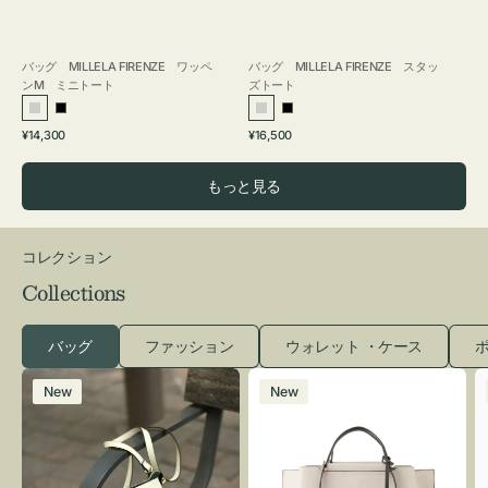
バッグ MILLELA FIRENZE ワッペ
バッグ MILLELA FIRENZE スタッ
ンM ミニトート
ズトート
シ
ブ
シ
ブ
通
通
¥14,300
¥16,500
ル
ラ
ル
ラ
常
常
バ
ッ
バ
ッ
価
価
もっと見る
ー
ク
ー
ク
格
格
コレクション
Collections
バッグ
ファッション
ウォレット ・ケース
ポ
レ
バ
New
New
ザ
ッ
ー
グ
バ
バ
ッ
イ