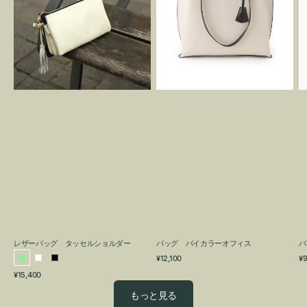
グ
カ
タ
ラ
ッ
ー
セ
オ
ル
フ
シ
ィ
ョ
ス
ル
ダ
ー
レザーバッグ タッセルショルダー
バッグ バイカラーオフィス
バ
通
通
¥12,100
¥9
ラ
ホ
ブ
常
常
通
¥15,400
イ
ワ
ラ
価
価
常
格
格
ト
イ
ッ
もっと見る
価