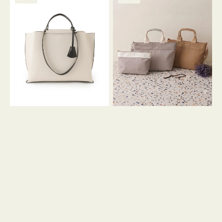
ッ
ッ
グ
ト
ク
格
グ
グ
リ
バ
ナ
ー
イ
イ
ン
カ
ロ
ラ
ン
ー
フ
オ
ナ
フ
２
ィ
コ
ス
セ
ッ
ト