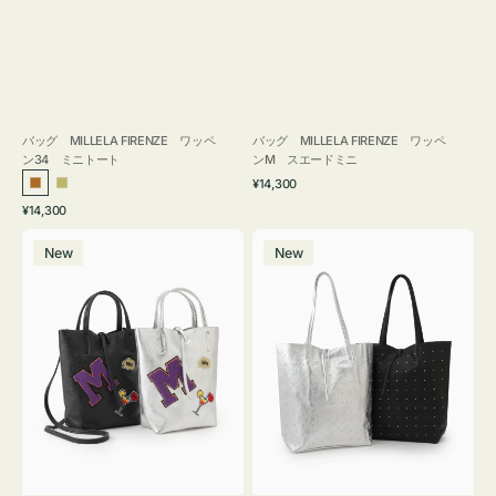
バッグ MILLELA FIRENZE ワッペ
バッグ MILLELA FIRENZE ワッペ
ン34 ミニトート
ンM スエードミニ
通
¥14,300
ブ
カ
常
通
¥14,300
ロ
ー
価
常
バ
バ
格
ン
キ
価
New
New
ッ
ッ
ズ
格
グ
グ
MILLELA
MILLELA
FIRENZE
FIRENZE
ワ
ス
ッ
タ
ペ
ッ
ン
ズ
M
ト
ミ
ー