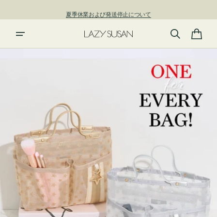
ン
夏季休業および発送停止について
ツ
に
進
カ
む
ー
ト