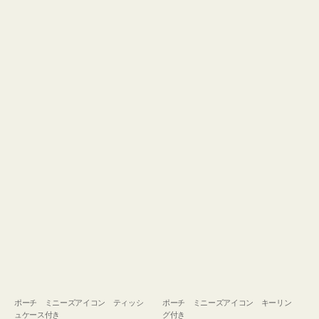
ュ
グ
ケ
付
ー
き
ス
付
き
ポーチ ミニーズアイコン ティッシ
ポーチ ミニーズアイコン キーリン
ュケース付き
グ付き