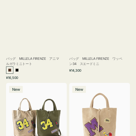
バッグ MILLELA FIRENZE アニマ
バッグ MILLELA FIRENZE ワッペ
ルガラミニトート
ン34 スエードミニ
通
¥14,300
ブ
ブ
常
通
¥16,500
ラ
ラ
価
常
バ
バ
格
ウ
ッ
価
New
New
ッ
ッ
ン
ク
格
グ
グ
MILLELA
MILLELA
FIRENZE
FIRENZE
ワ
ワ
ッ
ッ
ペ
ペ