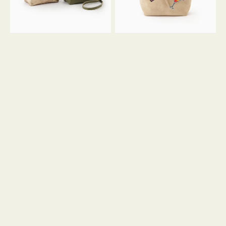
ン
ン
34
M
ミ
ス
ニ
エ
ト
ー
ー
ド
ト
ミ
ニ