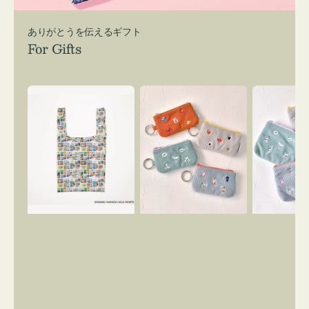
ありがとうを伝えるギフト
For Gifts
エ
ポ
ポ
コ
ー
ー
バ
チ
チ
ッ
ミ
ミ
グ
ニ
ニ
Ｓ
ー
ー
OSAMU
ズ
ズ
GOODS
ア
ア
COMIC
イ
イ
コ
コ
ン
ン
キ
テ
ー
ィ
リ
ッ
ン
シ