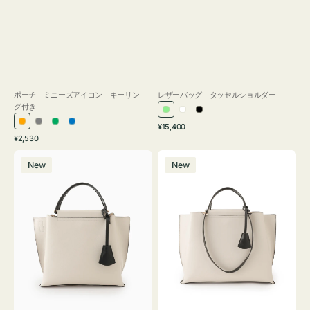
ポーチ ミニーズアイコン キーリン
レザーバッグ タッセルショルダー
グ付き
ラ
ホ
ブ
通
オ
グ
グ
ブ
¥15,400
イ
ワ
ラ
通
常
¥2,530
レ
レ
リ
ル
ト
イ
ッ
常
価
バ
バ
ン
ー
ー
ー
グ
ト
ク
価
格
New
New
ッ
ッ
ジ
ン
格
リ
グ
グ
ー
バ
バ
ン
イ
イ
カ
カ
ラ
ラ
ー
ー
オ
オ
フ
フ
ィ
ィ