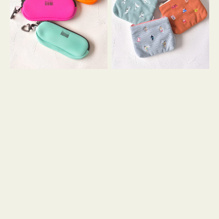
ス
ー
WEEKEND(ER)
ズ
ク
ア
ッ
イ
シ
コ
ョ
ン
ン
テ
ィ
ッ
シ
ュ
ケ
ー
ス
付
き