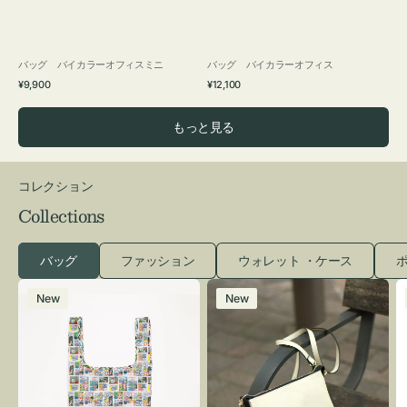
バッグ バイカラーオフィスミニ
バッグ バイカラーオフィス
通
通
¥9,900
¥12,100
常
常
価
価
もっと見る
格
格
コレクション
Collections
バッグ
ファッション
ウォレット ・ケース
ポ
エ
レ
New
New
コ
ザ
バ
ー
ッ
バ
グ
ッ
Ｓ
グ