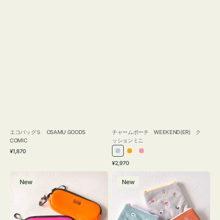
エコバッグＳ OSAMU GOODS
チャームポーチ WEEKEND(ER) ク
COMIC
ッションミニ
通
¥1,870
ラ
オ
ピ
常
通
¥2,970
イ
レ
ン
価
常
グ
ポ
格
ト
ン
ク
価
New
New
ラ
ー
ブ
ジ
格
ス
チ
ル
ケ
ミ
ー
ー
ニ