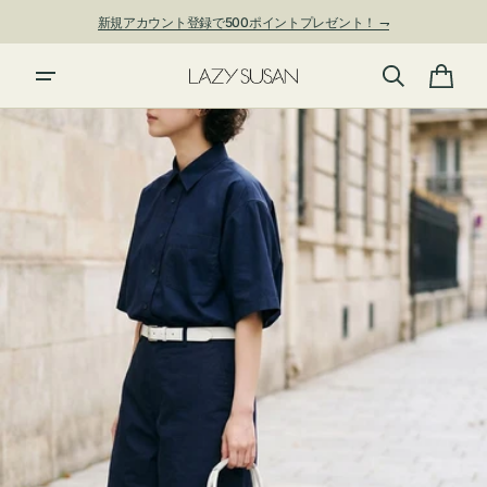
ン
新規アカウント登録で500ポイントプレゼント！ ⇁
ツ
に
進
カ
む
ー
ト