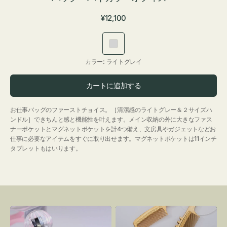
通
¥12,100
常
価
ラ
格
イ
カラー:
ライトグレイ
ト
グ
カートに追加する
レ
イ
お仕事バッグのファーストチョイス。［清潔感のライトグレー＆２サイズハ
ンドル］できちんと感と機能性を叶えます。メイン収納の外に大きなファス
ナーポケットとマグネットポケットを計4つ備え、文房具やガジェットなどお
仕事に必要なアイテムをすぐに取り出せます。マグネットポケットは11インチ
タブレットもはいります。