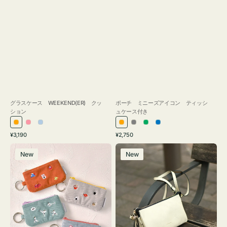
グラスケース WEEKEND(ER) クッ
ポーチ ミニーズアイコン ティッシ
ション
ュケース付き
オ
ピ
ラ
オ
グ
グ
ブ
通
通
¥3,190
¥2,750
レ
ン
イ
レ
レ
リ
ル
常
常
ポ
レ
ン
ク
ト
ン
ー
ー
ー
価
価
New
New
ー
ザ
ジ
ブ
ジ
ン
格
格
チ
ー
ル
ミ
バ
ー
ニ
ッ
ー
グ
ズ
タ
ア
ッ