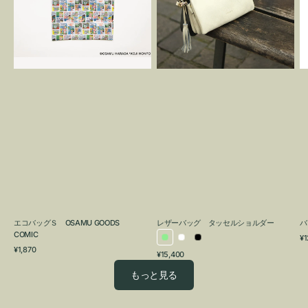
OSAMU
タ
GOODS
ッ
COMIC
セ
ル
シ
ョ
ル
ダ
ー
エコバッグＳ OSAMU GOODS
レザーバッグ タッセルショルダー
バ
COMIC
通
¥1
ラ
ホ
ブ
通
常
¥1,870
通
¥15,400
イ
ワ
ラ
常
価
常
価
格
ト
イ
ッ
もっと見る
価
格
グ
ト
ク
格
リ