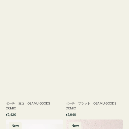
ポーチ ヨコ OSAMU GOODS
ポーチ フラット OSAMU GOODS
COMIC
COMIC
通
通
¥2,420
¥2,640
常
常
エ
チ
価
価
New
New
コ
ャ
格
格