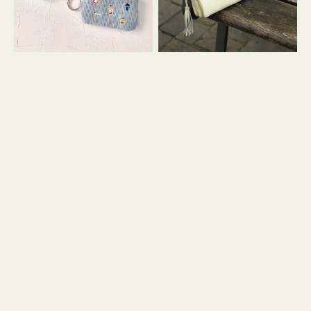
イ
セ
コ
ル
ン
シ
キ
ョ
ー
ル
リ
ダ
ン
ー
グ
付
き