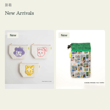
新着
New Arrivals
ポ
ボ
New
New
ー
ト
チ
ル
OSAMU
ケ
GOODS
ー
キ
ス
ャ
OSAMU
ン
GOODS
バ
COMIC
ス
サ
ガ
ラ