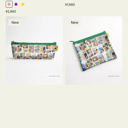
通
¥1,980
ピ
パ
イ
常
通
¥2,860
ン
ー
エ
価
常
ポ
ポ
格
ク
プ
ロ
価
New
New
ー
ー
ル
ー
格
チ
チ
ヨ
フ
コ
ラ
OSAMU
ッ
GOODS
ト
COMIC
OSAMU
GOODS
COMIC