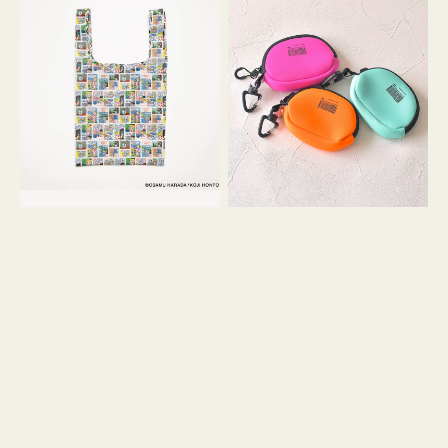
バ
ー
ッ
ム
グ
ポ
Ｓ
ー
OSAMU
チ
GOODS
WEEKEND(ER)
COMIC
ク
ッ
シ
ョ
ン
ミ
ニ