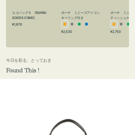
グ
ュ
付
ケ
エコバッグＳ OSAMU
ポーチ ミニーズアイコン
ポーチ ミニー
き
ー
GOODS COMIC
キーリング付き
ティッシュケー
通
ス
¥1,870
オ
グ
グ
ブ
オ
グ
グ
常
付
通
通
¥2,530
¥2,750
レ
レ
リ
ル
レ
レ
リ
価
常
常
き
格
ン
ー
ー
ー
ン
ー
ー
価
価
ジ
ン
ジ
ン
格
格
今日を彩る、とっておき
Found This !