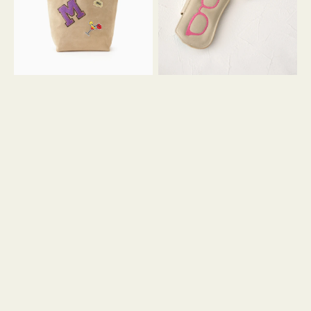
ッ
シ
ペ
シ
ン
ュ
M
ウ
ス
ス
エ
ト
ー
ラ
ド
ッ
プ
ツ
キ