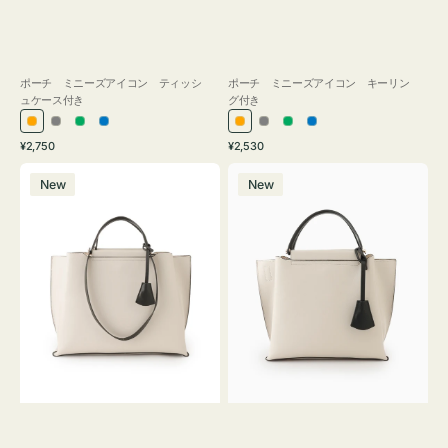
ポーチ ミニーズアイコン ティッシ
ポーチ ミニーズアイコン キーリン
ュケース付き
グ付き
オ
グ
グ
ブ
オ
グ
グ
ブ
通
通
¥2,750
¥2,530
レ
レ
リ
ル
レ
レ
リ
ル
常
常
バ
バ
ン
ー
ー
ー
ン
ー
ー
ー
価
価
New
New
ッ
ッ
ジ
ン
ジ
ン
格
格
グ
グ
バ
バ
イ
イ
カ
カ
ラ
ラ
ー
ー
オ
オ
フ
フ
ィ
ィ
ス
ス
ミ