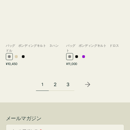
バッグ ボンディングキルト ３ハン
バッグ ボンディングキルト ドロス
ドル
ト
グ
ア
ブ
グ
ブ
パ
通
通
¥10,450
¥11,000
レ
イ
ラ
レ
ラ
ー
常
常
ー
ボ
ッ
ー
ッ
プ
価
価
リ
ク
ク
ル
格
格
2
3
1
ー
メールマガジン