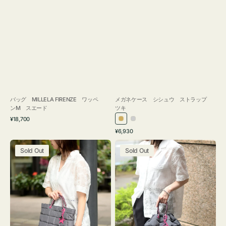
バッグ MILLELA FIRENZE ワッペ
メガネケース シシュウ ストラップ
ンM スエード
ツキ
通
¥18,700
ゴ
シ
常
通
¥6,930
ー
ル
価
常
バ
バ
格
ル
バ
価
Sold Out
Sold Out
ッ
ッ
ド
ー
格
グ
グ
ボ
ボ
ン
ン
デ
デ
ィ
ィ
ン
ン