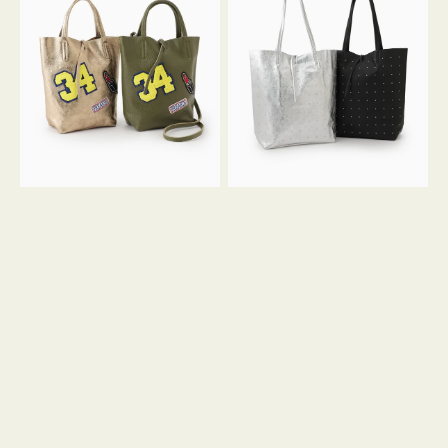
グ
グ
MILLELA
MILLELA
FIRENZE
FIRENZE
ワ
ス
ッ
タ
ペ
ッ
ン
ズ
34
ト
ミ
ー
ニ
ト
ト
ー
ト