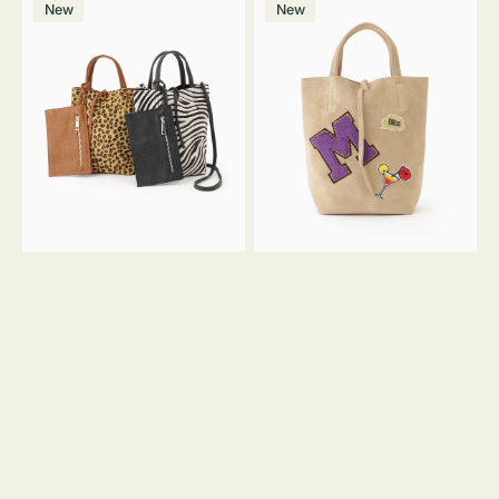
価
New
New
ッ
ッ
ト
ク
格
グ
グ
MILLELA
MILLELA
FIRENZE
FIRENZE
ア
ワ
ニ
ッ
マ
ペ
ル
ン
ガ
M
ラ
ス
ミ
エ
ニ
ー
ト
ド
ー
ミ
ト
ニ