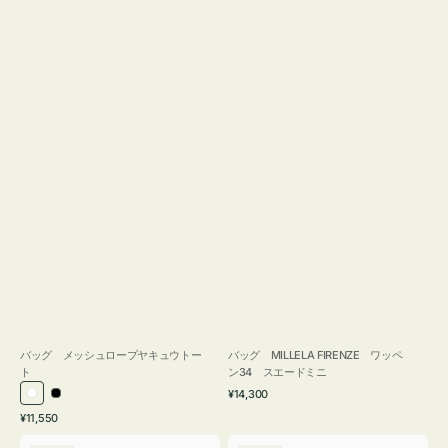
バッグ メッシュロープヤキュウトー
バッグ MILLELA FIRENZE ワッペ
ト
ン34 スエードミニ
通
¥14,300
ホ
ブ
常
通
¥11,550
ワ
ラ
価
常
バ
バ
格
イ
ッ