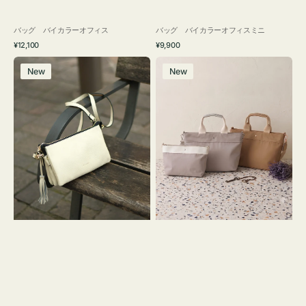
バッグ バイカラーオフィス
バッグ バイカラーオフィスミニ
通
通
¥12,100
¥9,900
常
常
レ
バ
価
価
New
New
ザ
ッ
格
格
ー
グ
バ
ナ
ッ
イ
グ
ロ
タ
ン
ッ
フ
セ
ナ
ル
２
シ
コ
ョ
セ
ル
ッ
ダ
ト
ー