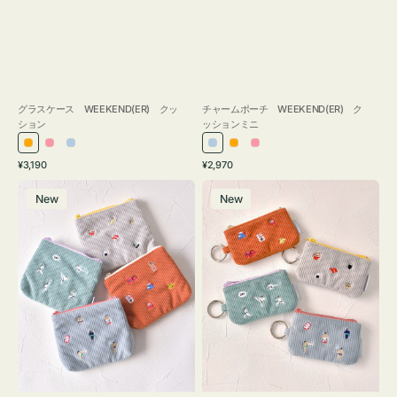
グラスケース WEEKEND(ER) クッ
チャームポーチ WEEKEND(ER) ク
ション
ッションミニ
オ
ピ
ラ
ラ
オ
ピ
通
通
¥3,190
¥2,970
レ
ン
イ
イ
レ
ン
常
常
ポ
ポ
ン
ク
ト
ト
ン
ク
価
価
New
New
ー
ー
ジ
ブ
ブ
ジ
格
格
チ
チ
ル
ル
ミ
ミ
ー
ー
ニ
ニ
ー
ー
ズ
ズ
ア
ア
イ
イ
コ
コ
ン
ン