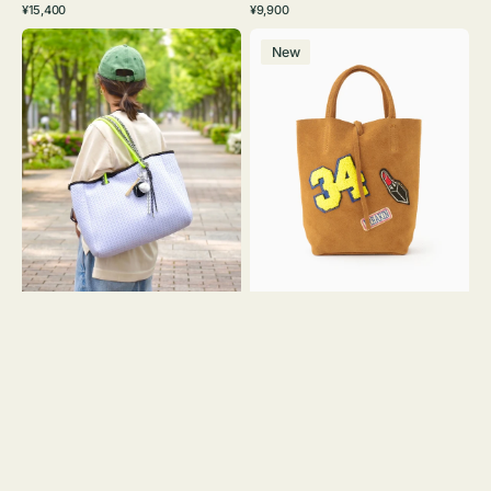
通
通
¥15,400
¥9,900
イ
ワ
ラ
ー
レ
常
常
バ
バ
ト
イ
ッ
ジ
ー
価
価
New
ッ
ッ
グ
ト
ク
ュ
格
格
グ
グ
リ
メ
MILLELA
ー
ッ
FIRENZE
ン
シ
ワ
ュ
ッ
ロ
ペ
ー
ン
プ
34
ヤ
ス
キ
エ
ュ
ー
ウ
ド
ト
ミ
ー
ニ
ト