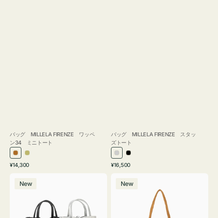
バッグ MILLELA FIRENZE ワッペ
バッグ MILLELA FIRENZE スタッ
ン34 ミニトート
ズトート
ブ
カ
シ
ブ
通
通
¥14,300
¥16,500
ロ
ー
ル
ラ
常
常
バ
バ
ン
キ
バ
ッ
価
価
New
New
ッ
ッ
ズ
ー
ク
格
格
グ
グ
MILLELA
MILLELA