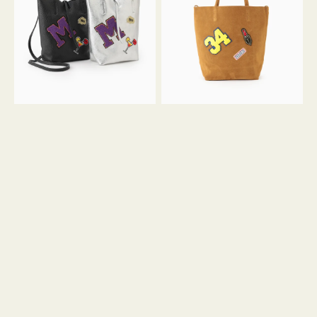
FIRENZE
FIRENZE
ワ
ワ
ッ
ッ
ペ
ペ
ン
ン
M
34
ミ
ス
ニ
エ
ト
ー
ー
ド
ト