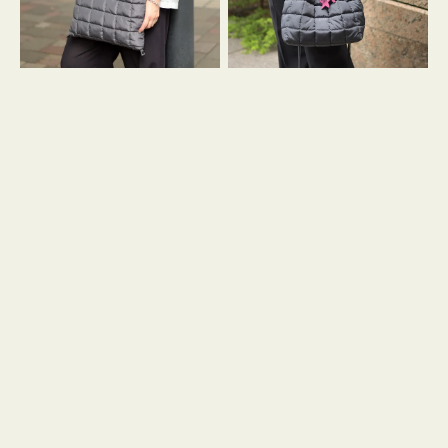
グ
グ
キ
キ
ル
ル
ト
ト
３
ド
ハ
ロ
ン
ス
ド
ト
ル