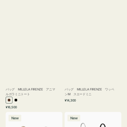
バッグ MILLELA FIRENZE アニマ
バッグ MILLELA FIRENZE ワッペ
ルガラミニトート
ンM スエードミニ
通
¥14,300
ブ
ブ
常
通
¥16,500
ラ
ラ
価
常
バ
バ
格
ウ
ッ
価
New
New
ッ
ッ
ン
ク
格