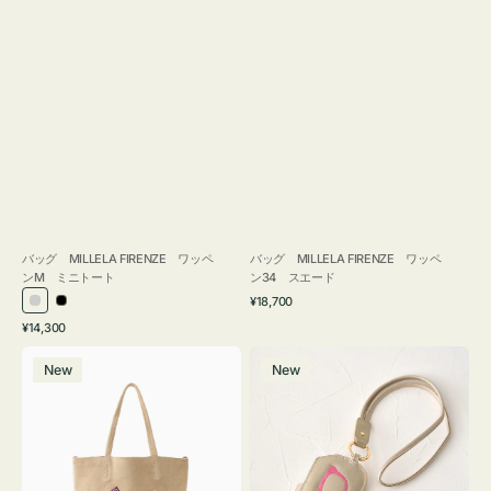
バッグ MILLELA FIRENZE ワッペ
バッグ MILLELA FIRENZE ワッペ
ンM ミニトート
ン34 スエード
通
¥18,700
シ
ブ
常
通
¥14,300
ル
ラ
価
常
バ
メ
格
バ
ッ
価
New
New
ッ
ガ
ー
ク
格
グ
ネ
MILLELA
ケ
FIRENZE
ー
ワ
ス