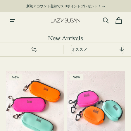
ン
新規アカウント登録で500ポイントプレゼント！ ⇁
ツ
に
進
カ
む
ー
コ
New Arrivals
ト
レ
ク
シ
ョ
グ
チ
ン:
New
New
ラ
ャ
ス
ー
ケ
ム
ー
ポ
ス
ー
WEEKEND(ER)
チ
ク
WEEKEND(ER)
ッ
ク