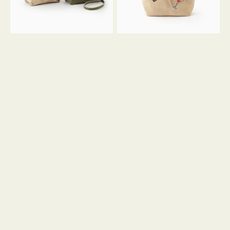
ン
ン
34
M
ミ
ス
ニ
エ
ト
ー
ー
ド
ト
ミ
ニ