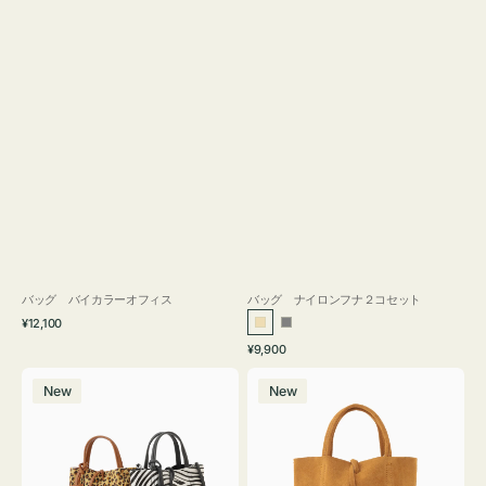
バッグ バイカラーオフィス
バッグ ナイロンフナ２コセット
通
¥12,100
ベ
グ
常
通
¥9,900
ー
レ
価
常
バ
バ
格
ジ
ー
価
New
New
ッ
ッ
ュ
格
グ
グ
MILLELA
MILLELA
FIRENZE
FIRENZE