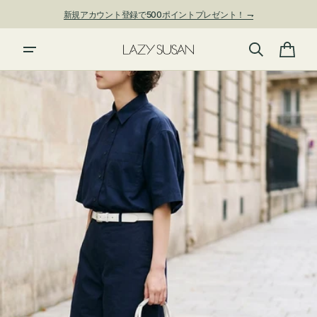
ン
新規アカウント登録で500ポイントプレゼント！ ⇁
ツ
に
進
カ
む
ー
ト