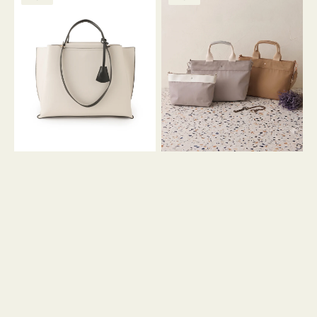
ッ
ッ
グ
ト
ク
格
グ
グ
リ
バ
ナ
ー
イ
イ
ン
カ
ロ
ラ
ン
ー
フ
オ
ナ
フ
２
ィ
コ
ス
セ
ッ
ト