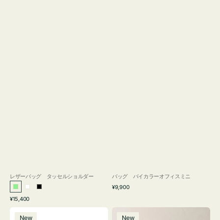
レザーバッグ タッセルショルダー
バッグ バイカラーオフィスミニ
通
¥9,900
ラ
ホ
ブ
常
通
¥15,400
イ
ワ
ラ
価
常
バ
バ
格
ト
イ
ッ
価
New
New