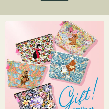
グ
ト
ク
格
リ
ー
ン