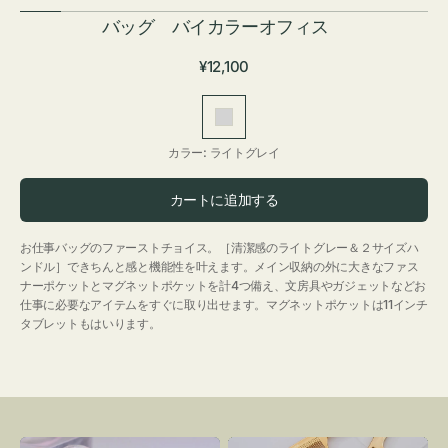
バッグ バイカラーオフィス
通
¥12,100
常
価
ラ
格
イ
カラー:
ライトグレイ
ト
グ
カートに追加する
レ
イ
お仕事バッグのファーストチョイス。［清潔感のライトグレー＆２サイズハ
ンドル］できちんと感と機能性を叶えます。メイン収納の外に大きなファス
ナーポケットとマグネットポケットを計4つ備え、文房具やガジェットなどお
仕事に必要なアイテムをすぐに取り出せます。マグネットポケットは11インチ
タブレットもはいります。