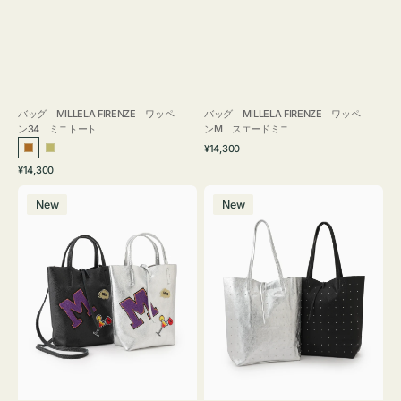
バッグ MILLELA FIRENZE ワッペ
バッグ MILLELA FIRENZE ワッペ
ン34 ミニトート
ンM スエードミニ
通
¥14,300
ブ
カ
常
通
¥14,300
ロ
ー
価
常
バ
バ
格
ン
キ
価
New
New
ッ
ッ
ズ
格
グ
グ
MILLELA
MILLELA
FIRENZE
FIRENZE
ワ
ス
ッ
タ
ペ
ッ
ン
ズ
M
ト
ミ
ー