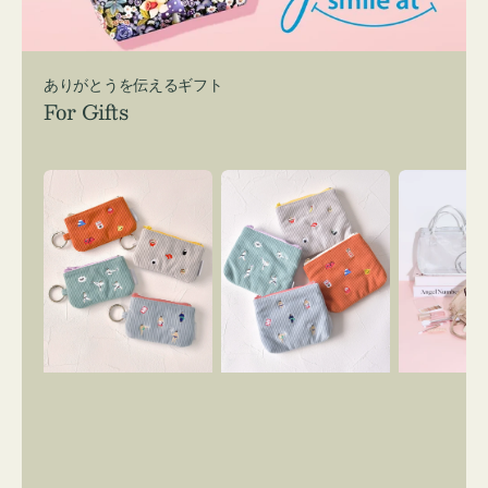
ありがとうを伝えるギフト
For Gifts
ポ
ポ
バ
ー
ー
ッ
チ
チ
グ
ミ
ミ
イ
ニ
ニ
ン
ー
ー
バ
ズ
ズ
ッ
ア
ア
グ
イ
イ
ス
コ
コ
マ
ン
ン
イ
キ
テ
リ
ー
ィ
ー