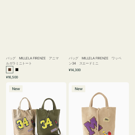
バッグ MILLELA FIRENZE アニマ
バッグ MILLELA FIRENZE ワッペ
ルガラミニトート
ン34 スエードミニ
通
¥14,300
ブ
ブ
常
通
¥16,500
ラ
ラ
価
常
バ
バ
格
ウ
ッ
価
New
New
ッ
ッ
ン
ク
格
グ
グ
MILLELA
MILLELA
FIRENZE
FIRENZE
ワ
ワ
ッ
ッ
ペ
ペ