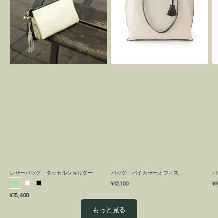
グ
カ
タ
ラ
ッ
ー
セ
オ
ル
フ
シ
ィ
ョ
ス
ル
ダ
ー
レザーバッグ タッセルショルダー
バッグ バイカラーオフィス
バ
通
通
¥12,100
¥9
ラ
ホ
ブ
常
常
通
¥15,400
イ
ワ
ラ
価
価
常
格
格
ト
イ
ッ
もっと見る
価