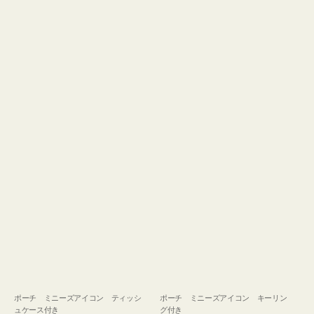
ュ
グ
ケ
付
ー
き
ス
付
き
ポーチ ミニーズアイコン ティッシ
ポーチ ミニーズアイコン キーリン
ュケース付き
グ付き