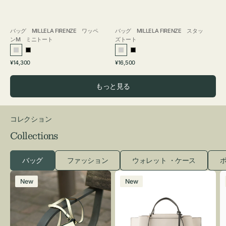
バッグ MILLELA FIRENZE ワッペ
バッグ MILLELA FIRENZE スタッ
ンM ミニトート
ズトート
シ
ブ
シ
ブ
通
通
¥14,300
¥16,500
ル
ラ
ル
ラ
常
常
バ
ッ
バ
ッ
価
価
もっと見る
ー
ク
ー
ク
格
格
コレクション
Collections
バッグ
ファッション
ウォレット ・ケース
ポ
レ
バ
New
New
ザ
ッ
ー
グ
バ
バ
ッ
イ