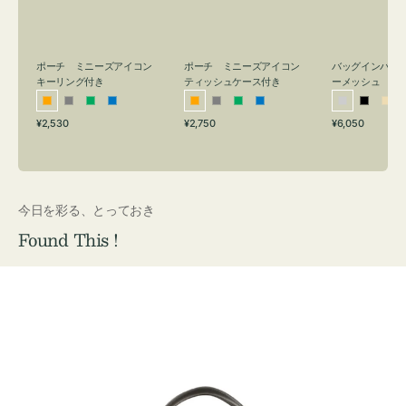
リ
ッ
メ
ン
シ
ッ
グ
ュ
シ
付
ケ
ュ
バッグインバッ
ポーチ ミニーズアイコン
ポーチ ミニーズアイコン
ーメッシュ
き
ー
キーリング付き
ティッシュケース付き
ス
シ
ブ
ベ
オ
グ
グ
ブ
オ
グ
グ
ブ
付
通
通
通
¥6,050
¥2,530
¥2,750
ル
ラ
ー
レ
レ
リ
ル
レ
レ
リ
ル
常
常
常
き
バ
ッ
ジ
ン
ー
ー
ー
ン
ー
ー
ー
価
価
価
ー
ク
ュ
ジ
ン
ジ
ン
格
格
格
今日を彩る、とっておき
Found This !