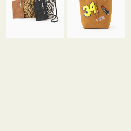
ア
ワ
ニ
ッ
マ
ペ
ル
ン
ガ
34
ラ
ス
ミ
エ
ニ
ー
ト
ド
ー
ミ
ト
ニ