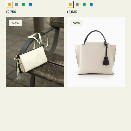
オ
グ
グ
ブ
オ
グ
グ
ブ
通
通
¥2,750
¥2,530
レ
レ
リ
ル
レ
レ
リ
ル
常
常
レ
バ
ン
ー
ー
ー
ン
ー
ー
ー
価
価
New
New
ザ
ッ
ジ
ン
ジ
ン
格
格
ー
グ
バ
バ
ッ
イ
グ
カ
タ
ラ
ッ
ー
セ
オ
ル
フ
シ
ィ
ョ
ス
ル
ミ
ダ
ニ
ー