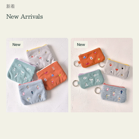
新着
New Arrivals
ポ
ポ
New
New
ー
ー
チ
チ
ミ
ミ
ニ
ニ
ー
ー
ズ
ズ
ア
ア
イ
イ
コ
コ
ン
ン
テ
キ
ィ
ー
ッ
リ
シ
ン