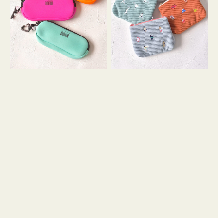
ス
ー
WEEKEND(ER)
ズ
ク
ア
ッ
イ
シ
コ
ョ
ン
ン
テ
ィ
ッ
シ
ュ
ケ
ー
ス
付
き