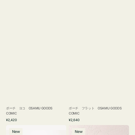
ポーチ ヨコ OSAMU GOODS
ポーチ フラット OSAMU GOODS
COMIC
COMIC
通
通
¥2,420
¥2,640
常
常
エ
チ
価
価
New
New
コ
ャ
格
格