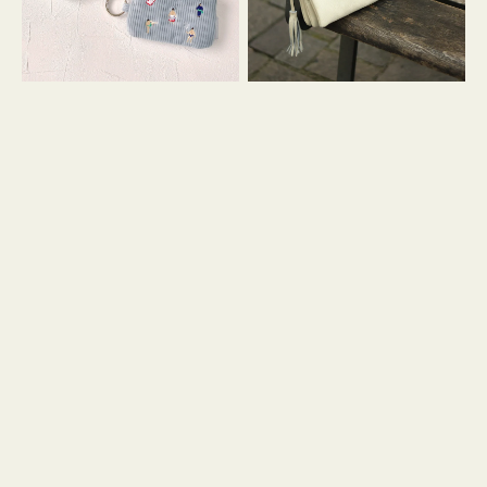
イ
セ
コ
ル
ン
シ
キ
ョ
ー
ル
リ
ダ
ン
ー
グ
付
き