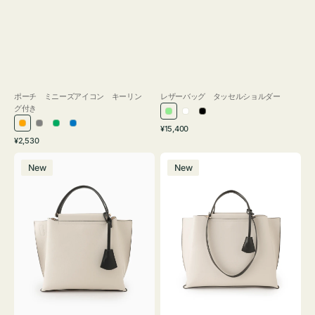
ポーチ ミニーズアイコン キーリン
レザーバッグ タッセルショルダー
グ付き
ラ
ホ
ブ
通
オ
グ
グ
ブ
¥15,400
イ
ワ
ラ
通
常
¥2,530
レ
レ
リ
ル
ト
イ
ッ
常
価
バ
バ
ン
ー
ー
ー
グ
ト
ク
価
格
New
New
ッ
ッ
ジ
ン
格
リ
グ
グ
ー
バ
バ
ン
イ
イ
カ
カ
ラ
ラ
ー
ー
オ
オ
フ
フ
ィ
ィ