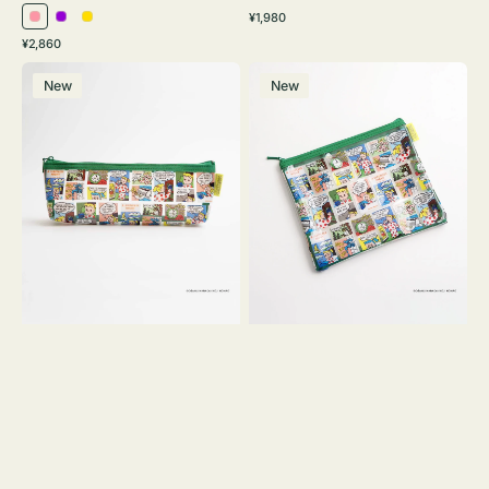
通
¥1,980
ピ
パ
イ
常
通
¥2,860
ン
ー
エ
価
常
ポ
ポ
格
ク
プ
ロ
価
New
New
ー
ー
ル
ー
格
チ
チ
ヨ
フ
コ
ラ
OSAMU
ッ
GOODS
ト
COMIC
OSAMU
GOODS
COMIC