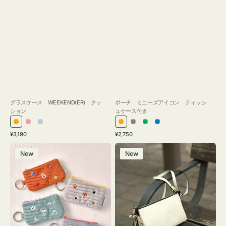
グラスケース WEEKEND(ER) クッ
ポーチ ミニーズアイコン ティッシ
ション
ュケース付き
オ
ピ
ラ
オ
グ
グ
ブ
通
通
¥3,190
¥2,750
レ
ン
イ
レ
レ
リ
ル
常
常
ポ
レ
ン
ク
ト
ン
ー
ー
ー
価
価
New
New
ー
ザ
ジ
ブ
ジ
ン
格
格
チ
ー
ル
ミ
バ
ー
ニ
ッ
ー
グ
ズ
タ
ア
ッ