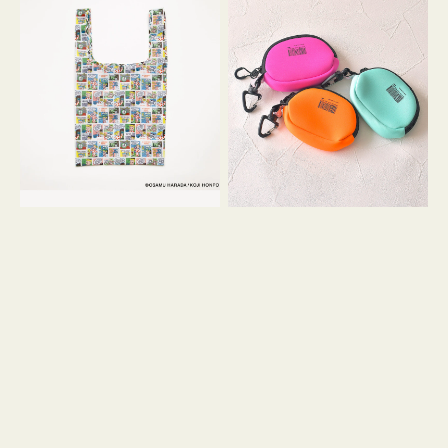
バ
ー
ッ
ム
グ
ポ
Ｓ
ー
OSAMU
チ
GOODS
WEEKEND(ER)
COMIC
ク
ッ
シ
ョ
ン
ミ
ニ