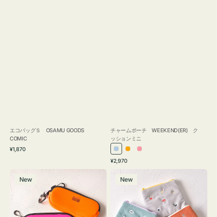
エコバッグＳ OSAMU GOODS
チャームポーチ WEEKEND(ER) ク
COMIC
ッションミニ
通
¥1,870
ラ
オ
ピ
常
通
¥2,970
イ
レ
ン
価
常
グ
ポ
格
ト
ン
ク
価
New
New
ラ
ー
ブ
ジ
格
ス
チ
ル
ケ
ミ
ー
ー
ニ