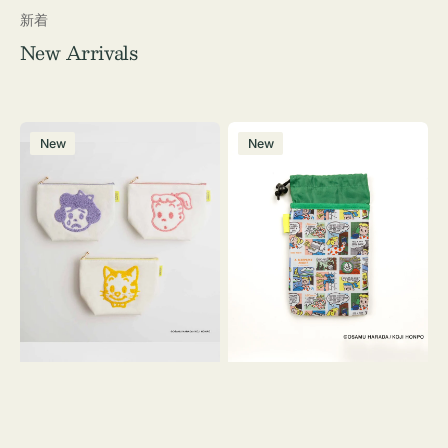
新着
New Arrivals
ポ
ボ
New
New
ー
ト
チ
ル
OSAMU
ケ
GOODS
ー
キ
ス
ャ
OSAMU
ン
GOODS
バ
COMIC
ス
サ
ガ
ラ