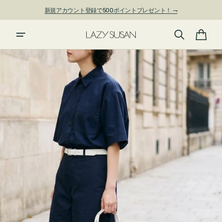
ン
新規アカウント登録で500ポイントプレゼント！ ⇁
ツ
に
進
カ
む
ー
ト