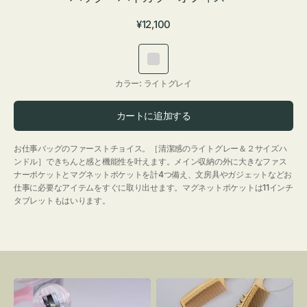
通
¥12,100
常
価
ラ
格
イ
カラー:
ライトグレイ
ト
グ
カートに追加する
レ
イ
お仕事バッグのファーストチョイス。［清潔感のライトグレー＆２サイズハ
ンドル］できちんと感と機能性を叶えます。メイン収納の外に大きなファス
ナーポケットとマグネットポケットを計4つ備え、文房具やガジェットなどお
仕事に必要なアイテムをすぐに取り出せます。マグネットポケットは11インチ
タブレットもはいります。