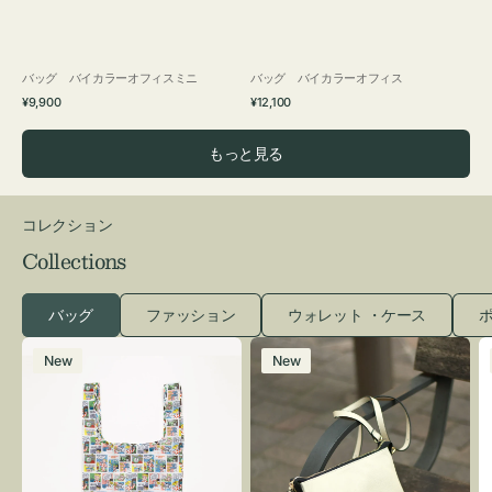
バッグ バイカラーオフィスミニ
バッグ バイカラーオフィス
通
通
¥9,900
¥12,100
常
常
価
価
もっと見る
格
格
コレクション
Collections
バッグ
ファッション
ウォレット ・ケース
ポ
エ
レ
New
New
コ
ザ
バ
ー
ッ
バ
グ
ッ
Ｓ
グ