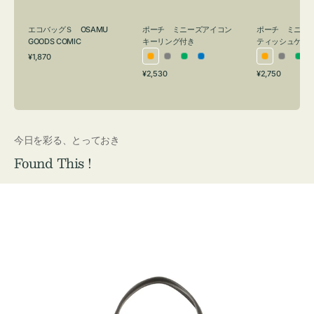
グ
ュ
付
ケ
エコバッグＳ OSAMU
ポーチ ミニーズアイコン
ポーチ ミニー
き
ー
GOODS COMIC
キーリング付き
ティッシュケー
通
ス
¥1,870
オ
グ
グ
ブ
オ
グ
グ
常
付
通
通
¥2,530
¥2,750
レ
レ
リ
ル
レ
レ
リ
価
常
常
き
格
ン
ー
ー
ー
ン
ー
ー
価
価
ジ
ン
ジ
ン
格
格
今日を彩る、とっておき
Found This !