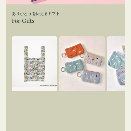
ありがとうを伝えるギフト
For Gifts
エ
ポ
ポ
コ
ー
ー
バ
チ
チ
ッ
ミ
ミ
グ
ニ
ニ
Ｓ
ー
ー
OSAMU
ズ
ズ
GOODS
ア
ア
COMIC
イ
イ
コ
コ
ン
ン
キ
テ
ー
ィ
リ
ッ
ン
シ