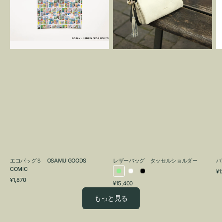
OSAMU
タ
GOODS
ッ
COMIC
セ
ル
シ
ョ
ル
ダ
ー
エコバッグＳ OSAMU GOODS
レザーバッグ タッセルショルダー
バ
COMIC
通
¥1
ラ
ホ
ブ
通
常
¥1,870
通
¥15,400
イ
ワ
ラ
常
価
常
価
格
ト
イ
ッ
もっと見る
価
格
グ
ト
ク
格
リ