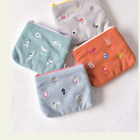
ミ
ニ
ー
ズ
ア
イ
コ
ン
テ
ィ
ッ
シ
ュ
ケ
ー
ス
付
き