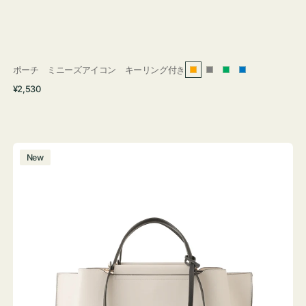
ポーチ ミニーズアイコン キーリング付き
オ
グ
グ
ブ
通
¥2,530
レ
レ
リ
ル
常
ン
ー
ー
ー
価
ジ
ン
格
バ
New
ッ
グ
バ
イ
カ
ラ
ー
オ
フ