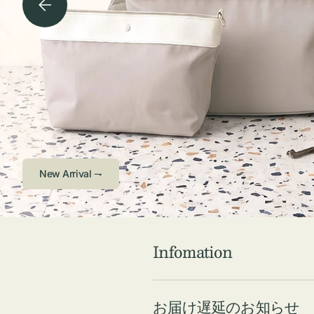
チケース他
ボ
ス
コスメ
ト
リ
ジュエリーボッ
メ
エ
クス ・ケース
ラ
ブ
インテリア
傘
ハ
ク
Check ⇁
Infomation
お届け遅延のお知らせ