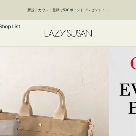
新規アカウント登録で500ポイントプレゼント！ ⇁
Shop List
ックレス
アス・イヤー
フ
ートバッグ
ング
ョルダーバッ
ッグチャー
レスレット・
・キーホルダ
ングル
マートフォン
ローチ
シェット
エア
ンドバッグ
子・ファン