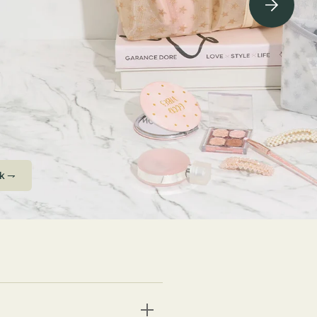
ving Soon⇁