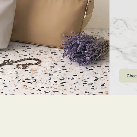
ストンバッグ
トール・ハッ
・グローブ
ュック
ガネ・サング
コバッグ・サ
ス・ルーペ
バッグ
ンカチ・ソッ
ス
Arri