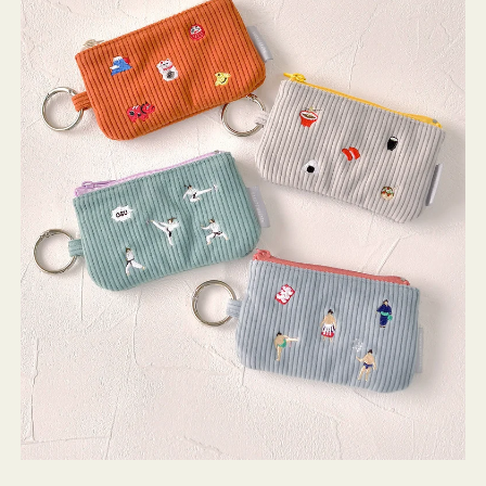
ミ
ニ
ー
ズ
ア
イ
コ
ン
キ
ー
リ
ン
グ
付
き