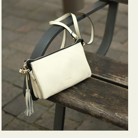
バ
ッ
グ
タ
ッ
セ
ル
シ
ョ
ル
ダ
ー