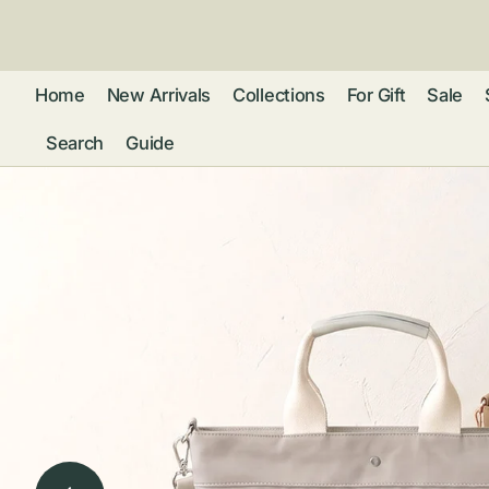
ン
ツ
に
進
Home
New Arrivals
Collections
For Gift
Sale
む
Search
Guide
フレグランス
アクセサリー
ネ
リストウォッチ
ピ
カ
バッグ
ト
リ
ファッション
シ
バ
ブ
グ
ム
ウォレット・革
バ
ー
小物
ス
ブ
ポ
ウ
ポーチ ・ メガ
ネケース・マル
ハ
扇