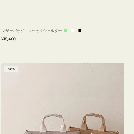
レザーバッグ タッセルショルダー
ラ
ホ
ブ
通
¥15,400
イ
ワ
ラ
常
ト
イ
ッ
価
グ
ト
ク
格
リ
バ
New
ー
ッ
ン
グ
ナ
イ
ロ
ン
フ
ナ
２