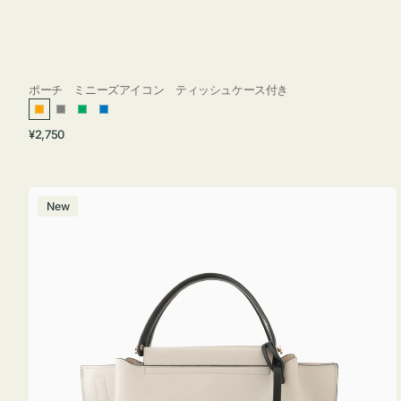
ポーチ ミニーズアイコン ティッシュケース付き
オ
グ
グ
ブ
通
¥2,750
レ
レ
リ
ル
常
ン
ー
ー
ー
価
ジ
ン
格
バ
New
ッ
グ
バ
イ
カ
ラ
ー
オ
フ