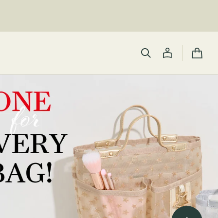
カ
ー
ト