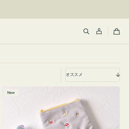
カ
ー
ト
ポ
New
ー
チ
ミ
ニ
ー