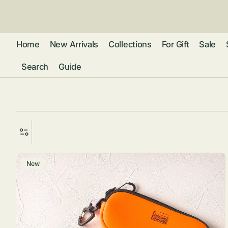
ン
ツ
に
進
Home
New Arrivals
Collections
For Gift
Sale
む
Search
Guide
フレグランス
アクセサリー
ネ
リストウォッチ
ピ
カ
バッグ
ト
リ
ファッション
シ
バ
グ
New
ラ
ブ
グ
ム
ウォレット・革
ス
バ
ー
小物
ス
ケ
ブ
ポ
ウ
ー
ポーチ ・ メガ
ス
ネケース・マル
ハ
扇