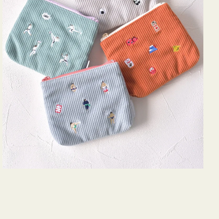
ズ
ア
イ
コ
ン
テ
ィ
ッ
シ
ュ
ケ
ー
ス
付
き