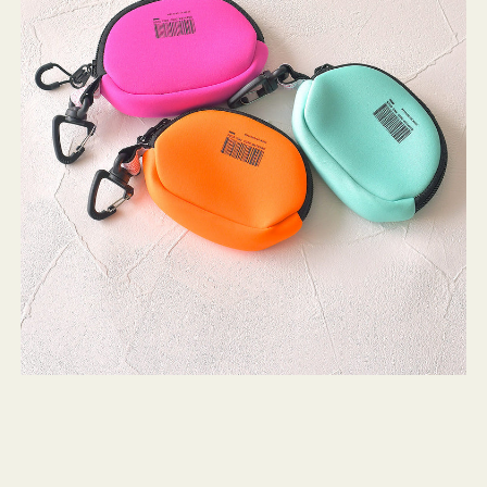
チ
WEEKEND(ER)
ストンバッグ
トール・ハッ
ク
・グローブ
ッ
ュック
シ
ガネ・サング
コバッグ・サ
ョ
ス・ルーペ
バッグ
ン
ミ
ニ
ンカチ・ソッ
ス