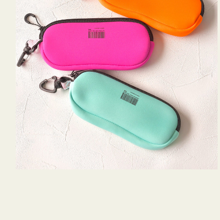
WEEKEND(ER)
チケース他
ク
ボ
ス
ッ
コスメ
ト
シ
リ
ョ
ジュエリーボッ
メ
エ
ン
クス ・ケース
ラ
ブ
インテリア
傘
ハ
ク