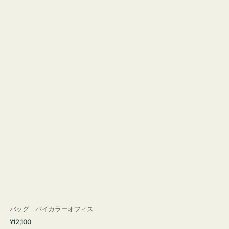
バッグ バイカラーオフィス
通
¥12,100