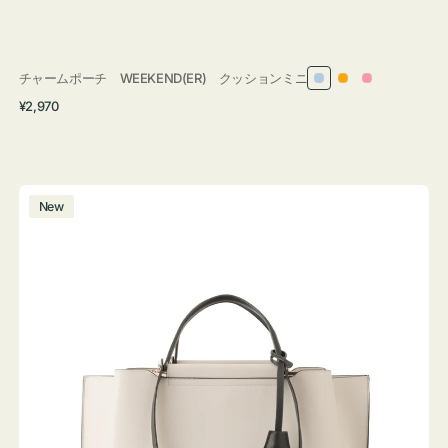
チャームポーチ WEEKEND(ER) クッションミニ
ラ
オ
ピ
通
¥2,970
イ
レ
ン
常
ト
ン
ク
価
ブ
ジ
格
ル
バ
New
ー
ッ
グ
バ
イ
カ
ラ
ー
オ
フ
ィ