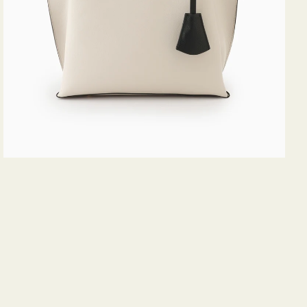
ス
ミ
ニ