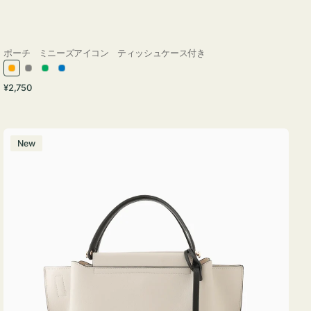
ポーチ ミニーズアイコン ティッシュケース付き
オ
グ
グ
ブ
通
¥2,750
レ
レ
リ
ル
常
ン
ー
ー
ー
価
ジ
ン
格
バ
New
ッ
グ
バ
イ
カ
ラ
ー
オ
フ
ィ