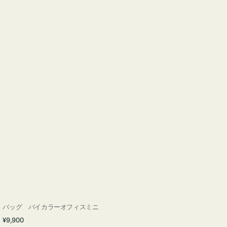
バッグ バイカラーオフィスミニ
通
¥9,900