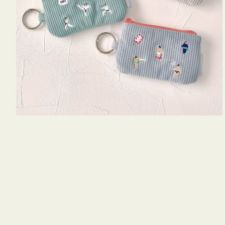
キ
ー
リ
ン
グ
付
き