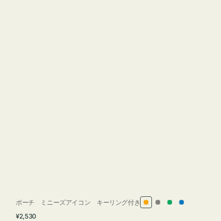
ポーチ ミニーズアイコン キーリング付き
オ
グ
グ
ブ
通
¥2,530
レ
レ
リ
ル