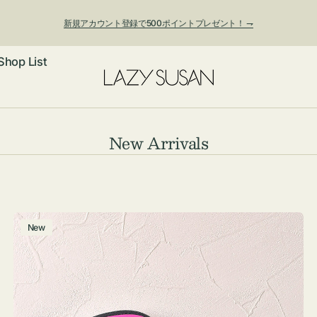
新規アカウント登録で500ポイントプレゼント！ ⇁
Shop List
ックレス
コ
New Arrivals
レ
アス・イヤー
フ
ク
ートバッグ
シ
ング
ョルダーバッ
ッグチャー
チ
New
ョ
ャ
レスレット・
・キーホルダ
ン:
ー
ングル
マートフォン
ム
ローチ
シェット
エア
ポ
ー
ンドバッグ
子・ファン