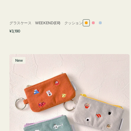
グラスケース WEEKEND(ER) クッション
オ
ピ
ラ
通
¥3,190
レ
ン
イ
常
ン
ク
ト
価
ジ
ブ
格
ル
ポ
New
ー
ー
チ
ミ
ニ
ー
ズ
ア
イ
コ
ン