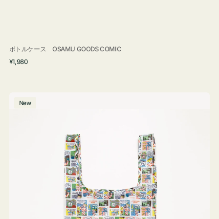
ボトルケース OSAMU GOODS COMIC
通
¥1,980
常
価
格
エ
New
コ
バ
ッ
グ
Ｓ
OSAMU
GOODS
COMIC