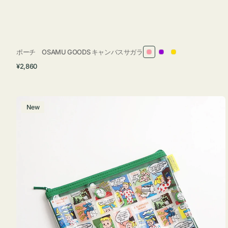
ポーチ OSAMU GOODS キャンバスサガラ
ピ
パ
イ
通
¥2,860
ン
ー
エ
常
ク
プ
ロ
価
ル
ー
格
ポ
New
ー
チ
フ
ラ
ッ
ト
OSAMU
GOODS
COMIC