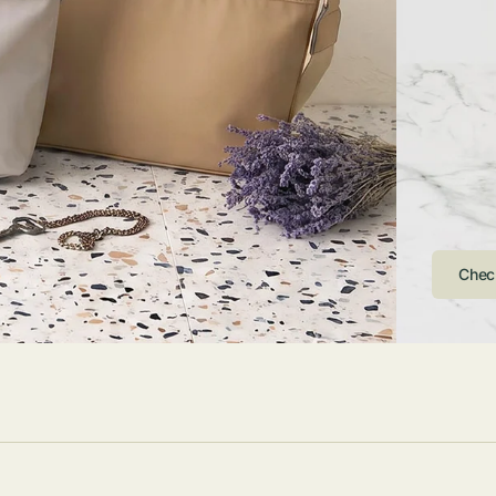
ストンバッグ
トール・ハッ
・グローブ
ュック
ガネ・サング
コバッグ・サ
ス・ルーペ
バッグ
ンカチ・ソッ
ス