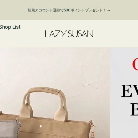
新規アカウント登録で500ポイントプレゼント！ ⇁
Shop List
ックレス
アス・イヤー
フ
ートバッグ
ング
ョルダーバッ
ッグチャー
レスレット・
・キーホルダ
ングル
マートフォン
ローチ
シェット
エア
ンドバッグ
子・ファン