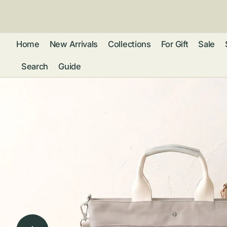
ン
ツ
に
進
Home
New Arrivals
Collections
For Gift
Sale
む
Search
Guide
フレグランス
アクセサリー
ネ
リストウォッチ
ピ
カ
バッグ
ト
リ
ファッション
シ
バ
ブ
グ
ム
ウォレット・革
バ
ー
小物
ス
ブ
ポ
ウ
ポーチ ・ メガ
ネケース・マル
ハ
扇