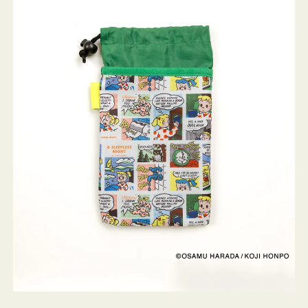
ケ
ー
ス
OSAMU
GOODS
COMIC