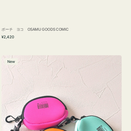
ポーチ ヨコ OSAMU GOODS COMIC
通
¥2,420
常
価
格
チ
New
ャ
ー
ム
ポ
ー
チ
WEEKEND(ER)
ク
ッ
シ