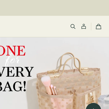
カ
ー
ト