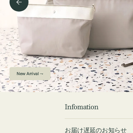
チケース他
ボ
ス
コスメ
ト
リ
ジュエリーボッ
メ
エ
クス ・ケース
ラ
ブ
インテリア
傘
ハ
ク
Check ⇁
Infomation
お届け遅延のお知らせ