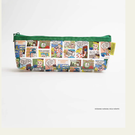
ヨ
コ
OSAMU
GOODS
COMIC