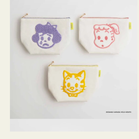
OSAMU
GOODS
キ
ャ
ン
バ
ス
サ
ガ
ラ