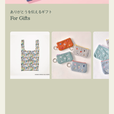
ありがとうを伝えるギフト
For Gifts
エ
ポ
ポ
コ
ー
ー
バ
チ
チ
ッ
ミ
ミ
グ
ニ
ニ
Ｓ
ー
ー
OSAMU
ズ
ズ
GOODS
ア
ア
COMIC
イ
イ
コ
コ
ン
ン
キ
テ
ー
ィ
リ
ッ
ン
シ