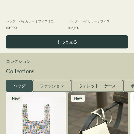
バッグ バイカラーオフィスミニ
バッグ バイカラーオフィス
通
通
¥9,900
¥12,100
常
常
価
価
もっと見る
格
格
コレクション
Collections
バッグ
ファッション
ウォレット ・ケース
ポ
エ
レ
New
New
コ
ザ
バ
ー
ッ
バ
グ
ッ
Ｓ
グ