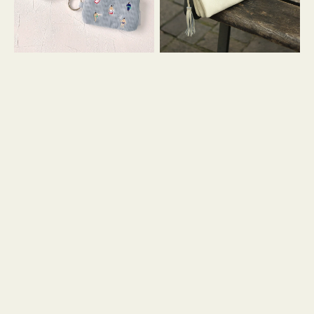
イ
セ
コ
ル
ン
シ
キ
ョ
ー
ル
リ
ダ
ン
ー
グ
付
き