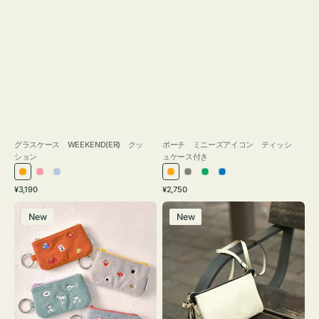
グラスケース WEEKEND(ER) クッ
ポーチ ミニーズアイコン ティッシ
ション
ュケース付き
オ
ピ
ラ
オ
グ
グ
ブ
通
通
¥3,190
¥2,750
レ
ン
イ
レ
レ
リ
ル
常
常
ポ
レ
ン
ク
ト
ン
ー
ー
ー
価
価
New
New
ー
ザ
ジ
ブ
ジ
ン
格
格
チ
ー
ル
ミ
バ
ー
ニ
ッ
ー
グ
ズ
タ
ア
ッ