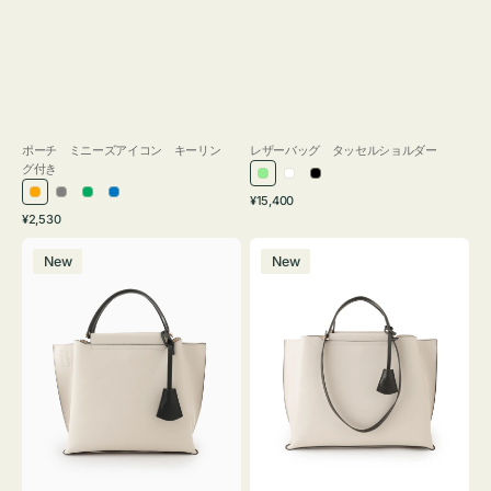
ポーチ ミニーズアイコン キーリン
レザーバッグ タッセルショルダー
グ付き
ラ
ホ
ブ
通
オ
グ
グ
ブ
¥15,400
イ
ワ
ラ
通
常
¥2,530
レ
レ
リ
ル
ト
イ
ッ
常
価
バ
バ
ン
ー
ー
ー
グ
ト
ク
価
格
New
New
ッ
ッ
ジ
ン
格
リ
グ
グ
ー
バ
バ
ン
イ
イ
カ
カ
ラ
ラ
ー
ー
オ
オ
フ
フ
ィ
ィ