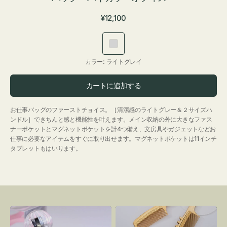
通
¥12,100
常
価
ラ
格
イ
カラー:
ライトグレイ
ト
グ
カートに追加する
レ
イ
お仕事バッグのファーストチョイス。［清潔感のライトグレー＆２サイズハ
ンドル］できちんと感と機能性を叶えます。メイン収納の外に大きなファス
ナーポケットとマグネットポケットを計4つ備え、文房具やガジェットなどお
仕事に必要なアイテムをすぐに取り出せます。マグネットポケットは11インチ
タブレットもはいります。