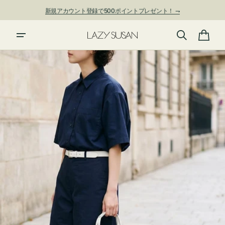
ン
新規アカウント登録で500ポイントプレゼント！ ⇁
ツ
に
進
カ
む
ー
ト