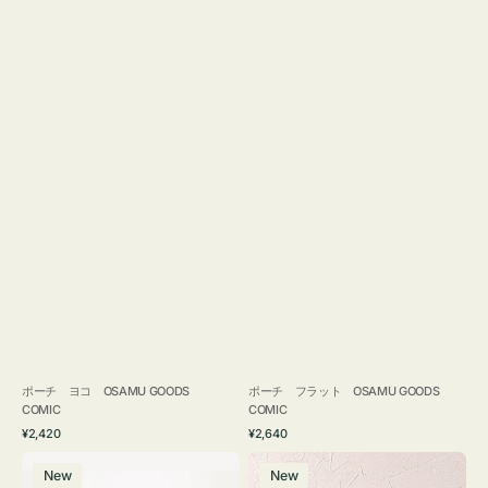
ポーチ ヨコ OSAMU GOODS
ポーチ フラット OSAMU GOODS
COMIC
COMIC
通
通
¥2,420
¥2,640
常
常
エ
チ
価
価
New
New
コ
ャ
格
格