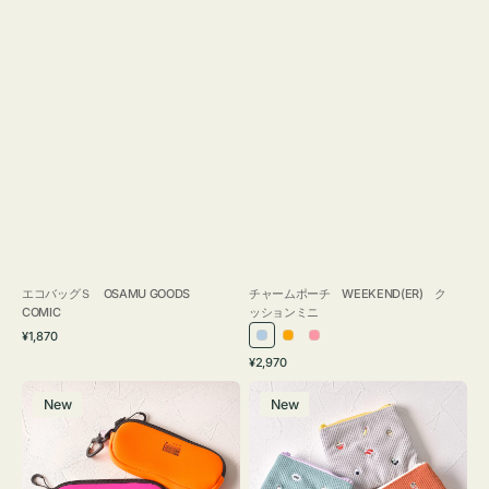
エコバッグＳ OSAMU GOODS
チャームポーチ WEEKEND(ER) ク
COMIC
ッションミニ
通
¥1,870
ラ
オ
ピ
常
通
¥2,970
イ
レ
ン
価
常
グ
ポ
格
ト
ン
ク
価
New
New
ラ
ー
ブ
ジ
格
ス
チ
ル
ケ
ミ
ー
ー
ニ