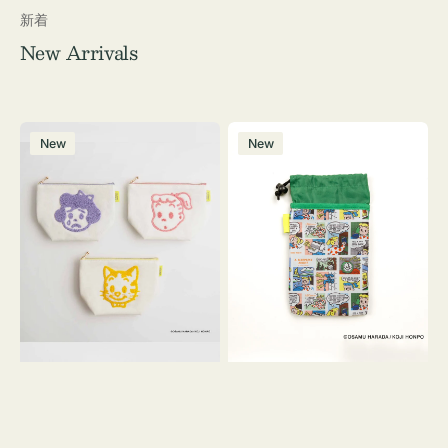
新着
New Arrivals
ポ
ボ
New
New
ー
ト
チ
ル
OSAMU
ケ
GOODS
ー
キ
ス
ャ
OSAMU
ン
GOODS
バ
COMIC
ス
サ
ガ
ラ