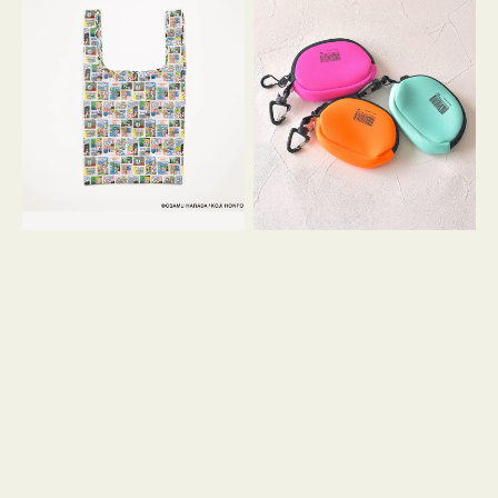
バ
ー
ッ
ム
グ
ポ
Ｓ
ー
OSAMU
チ
GOODS
WEEKEND(ER)
COMIC
ク
ッ
シ
ョ
ン
ミ
ニ