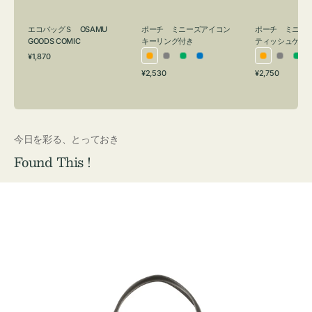
グ
ュ
付
ケ
エコバッグＳ OSAMU
ポーチ ミニーズアイコン
ポーチ ミニー
き
ー
GOODS COMIC
キーリング付き
ティッシュケー
通
ス
¥1,870
オ
グ
グ
ブ
オ
グ
グ
常
付
通
通
¥2,530
¥2,750
レ
レ
リ
ル
レ
レ
リ
価
常
常
き
格
ン
ー
ー
ー
ン
ー
ー
価
価
ジ
ン
ジ
ン
格
格
今日を彩る、とっておき
Found This !