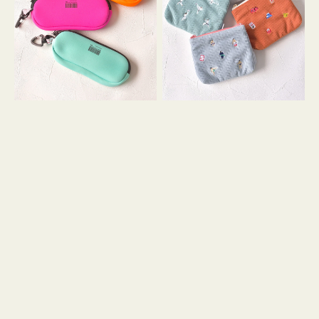
ス
ー
WEEKEND(ER)
ズ
ク
ア
ッ
イ
シ
コ
ョ
ン
ン
テ
ィ
ッ
シ
ュ
ケ
ー
ス
付
き