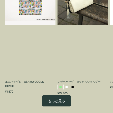
OSAMU
タ
GOODS
ッ
COMIC
セ
ル
シ
ョ
ル
ダ
ー
エコバッグＳ OSAMU GOODS
レザーバッグ タッセルショルダー
バ
COMIC
通
¥1
ラ
ホ
ブ
通
常
¥1,870
通
¥15,400
イ
ワ
ラ
常
価
常
価
格
ト
イ
ッ
もっと見る
価
格
グ
ト
ク
格
リ