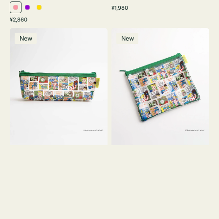
通
¥1,980
ピ
パ
イ
常
通
¥2,860
ン
ー
エ
価
常
ポ
ポ
格
ク
プ
ロ
価
New
New
ー
ー
ル
ー
格
チ
チ
ヨ
フ
コ
ラ
OSAMU
ッ
GOODS
ト
COMIC
OSAMU
GOODS
COMIC