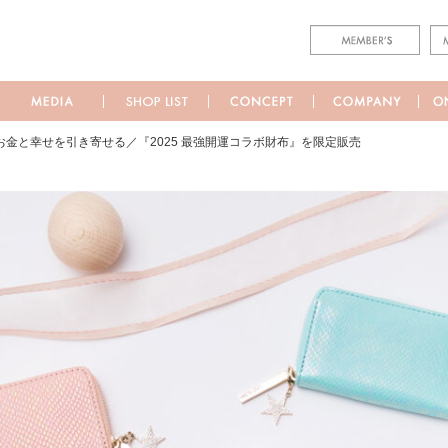
お金と幸せを引き寄せる／『2025 最強開運コラボ財布』を限定販売