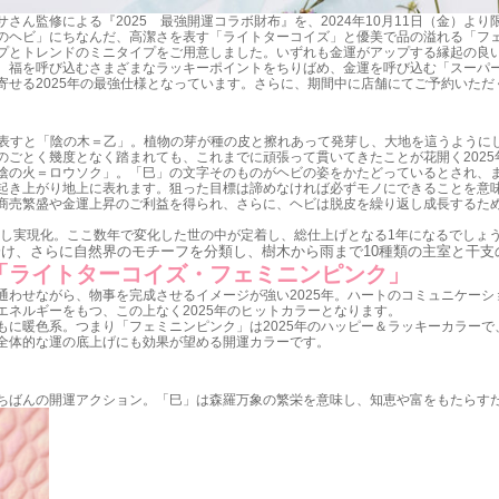
さん監修による『2025 最強開運コラボ財布』を、2024年10月11日（金）よ
のヘビ」にちなんだ、高潔さを表す「ライトターコイズ」と優美で品の溢れる「フェ
プとトレンドのミニタイプをご用意しました。いずれも金運がアップする縁起の良
、福を呼び込むさまざまなラッキーポイントをちりばめ、金運を呼び込む「スーパ
寄せる2025年の最強仕様となっています。さらに、期間中に店舗にてご予約いた
行で表すと「陰の木＝乙」。植物の芽が種の皮と擦れあって発芽し、大地を這うよう
のごとく幾度となく踏まれても、これまでに頑張って貫いてきたことが花開く2025
陰の火＝ロウソク」。「巳」の文字そのものがヘビの姿をかたどっているとされ、ま
起き上がり地上に表れます。狙った目標は諦めなければ必ずモノにできることを意
商売繁盛や金運上昇のご利益を得られ、さらに、ヘビは脱皮を繰り返し成長するた
長し実現化。ここ数年で変化した世の中が定着し、総仕上げとなる1年になるでしょ
け、さらに自然界のモチーフを分類し、樹木から雨まで10種類の主室と干
は「ライトターコイズ・フェミニンピンク」
通わせながら、物事を完成させるイメージが強い2025年。ハートのコミュニケー
ネルギーをもつ、この上なく2025年のヒットカラーとなります。
もに暖色系。つまり「フェミニンピンク」は2025年のハッピー＆ラッキーカラー
全体的な運の底上げにも効果が望める開運カラーです。
ちばんの開運アクション。「巳」は森羅万象の繁栄を意味し、知恵や富をもたらす