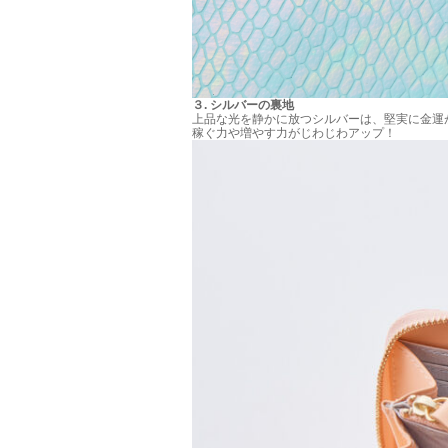
３
.
シルバーの裏地
上品な光を静かに放つシルバーは、堅実に金運
稼ぐ力や増やす力がじわじわアップ！