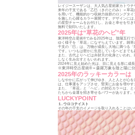
レイジースーザンは、大人気占星術家カトウチサ
来年の干支である「乙巳（きのとのみ）＝草花
を用いて、機能的かつ収納力抜群のロングタイ
を施した心躍るカラー展開です。デザインには
の星型チャームをお付けし、お金と幸せを引き
無料で刻印いたします。
2025年は“草花のヘビ”年
東洋時空占星術®︎でみる2025年は、陰陽五
ゆく様子を「草花」になぞらえています。雑草
干支の「巳」は、万物が成長し大地に満つる「
です。いつもは密かに生息しているヘビまでも
また、古代よりヘビは弁財天の化身といわれ、
しなく生み出すともいわれます。
2024年に見え始めた光は、目に見える形に成
※東洋時空占星術®＝森羅万象を陰と陽に分
2025年のラッキーカラー
しなやかに広がって伸びゆき、人と人とが心を
は、仕事運をアップさせ、堅実にお金を増やすエ
また、「草花」と「ヘビ」の対応カラーは、と
たちから金運を招き寄せるパワーがあります。
LUCKYPOINT
１
.
ウロコテイスト
その年の干支のイメージを取り入れることはい