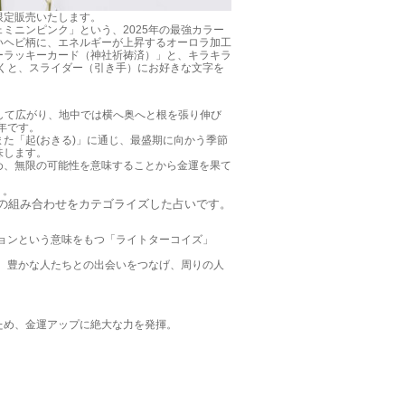
り限定販売いたします。
ミニンピンク」という、2025年の最強カラー
いヘビ柄に、エネルギーが上昇するオーロラ加工
ーラッキーカード（神社祈祷済）」と、キラキラ
だくと、スライダー（引き手）にお好きな文字を
にして広がり、地中では横へ奥へと根を張り伸び
年です。
た「起(おきる)」に通じ、最盛期に向かう季節
味します。
め、無限の可能性を意味することから金運を果て
う。
支の組み合わせをカテゴライズした占いです。
ションという意味をもつ「ライトターコイズ」
で、豊かな人たちとの出会いをつなげ、周りの人
ため、金運アップに絶大な力を発揮。