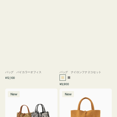
バッグ バイカラーオフィス
バッグ ナイロンフナ２コセット
通
¥12,100
ベ
グ
常
通
¥9,900
ー
レ
価
常
バ
バ
格
ジ
ー
価
New
New
ッ
ッ
ュ
格
グ
グ
MILLELA
MILLELA
FIRENZE
FIRENZE