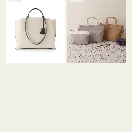
ッ
ッ
グ
ト
ク
格
グ
グ
リ
バ
ナ
ー
イ
イ
ン
カ
ロ
ラ
ン
ー
フ
オ
ナ
フ
２
ィ
コ
ス
セ
ッ
ト