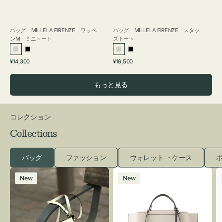
バッグ MILLELA FIRENZE ワッペ
バッグ MILLELA FIRENZE スタッ
ンM ミニトート
ズトート
シ
ブ
シ
ブ
通
通
¥14,300
¥16,500
ル
ラ
ル
ラ
常
常
バ
ッ
バ
ッ
価
価
もっと見る
ー
ク
ー
ク
格
格
コレクション
Collections
バッグ
ファッション
ウォレット ・ケース
ポ
レ
バ
New
New
ザ
ッ
ー
グ
バ
バ
ッ
イ