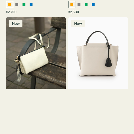
オ
グ
グ
ブ
オ
グ
グ
ブ
通
通
¥2,750
¥2,530
レ
レ
リ
ル
レ
レ
リ
ル
常
常
レ
バ
ン
ー
ー
ー
ン
ー
ー
ー
価
価
New
New
ザ
ッ
ジ
ン
ジ
ン
格
格
ー
グ
バ
バ
ッ
イ
グ
カ
タ
ラ
ッ
ー
セ
オ
ル
フ
シ
ィ
ョ
ス
ル
ミ
ダ
ニ
ー