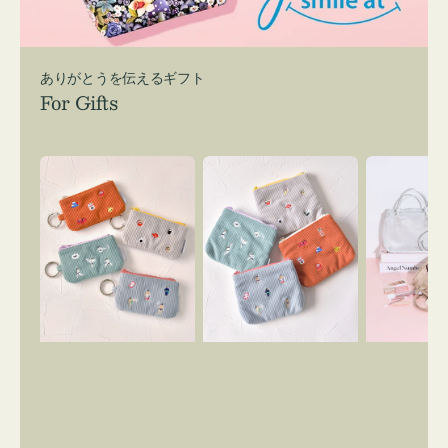
ありがとうを伝えるギフト
For Gifts
ポ
ポ
バ
ー
ー
ッ
チ
チ
グ
ミ
ミ
イ
ニ
ニ
ン
ー
ー
バ
ズ
ズ
ッ
ア
ア
グ
イ
イ
ス
コ
コ
マ
ン
ン
イ
キ
テ
リ
ー
ィ
ー