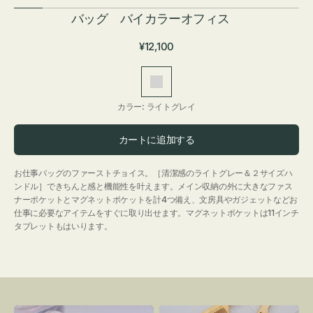
バッグ バイカラーオフィス
通
¥12,100
常
価
ラ
格
イ
カラー:
ライトグレイ
ト
グ
カートに追加する
レ
イ
お仕事バッグのファーストチョイス。［清潔感のライトグレー＆２サイズハ
ンドル］できちんと感と機能性を叶えます。メイン収納の外に大きなファス
ナーポケットとマグネットポケットを計4つ備え、文房具やガジェットなどお
仕事に必要なアイテムをすぐに取り出せます。マグネットポケットは11インチ
タブレットもはいります。