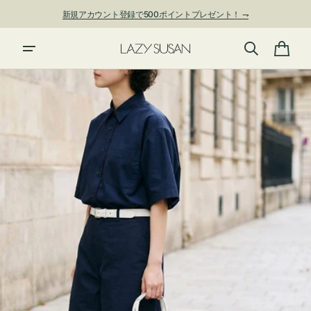
ン
新規アカウント登録で500ポイントプレゼント！ ⇁
ツ
に
進
カ
む
ー
ト