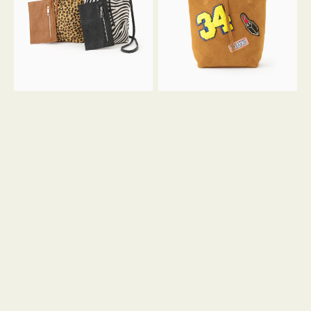
ア
ワ
ニ
ッ
マ
ペ
ル
ン
ガ
34
ラ
ス
ミ
エ
ニ
ー
ト
ド
ー
ミ
ト
ニ