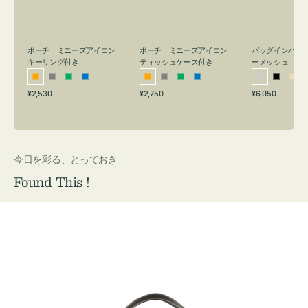
リ
ッ
メ
ン
シ
ッ
グ
ュ
シ
付
ケ
ュ
バッグインバッ
ポーチ ミニーズアイコン
ポーチ ミニーズアイコン
ーメッシュ
き
ー
キーリング付き
ティッシュケース付き
ス
シ
ブ
ベ
オ
グ
グ
ブ
オ
グ
グ
ブ
付
通
通
通
¥6,050
¥2,530
¥2,750
ル
ラ
ー
レ
レ
リ
ル
レ
レ
リ
ル
常
常
常
き
バ
ッ
ジ
ン
ー
ー
ー
ン
ー
ー
ー
価
価
価
ー
ク
ュ
ジ
ン
ジ
ン
格
格
格
今日を彩る、とっておき
Found This !