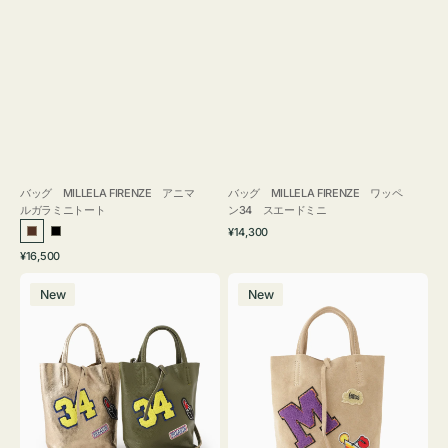
バッグ MILLELA FIRENZE アニマ
バッグ MILLELA FIRENZE ワッペ
ルガラミニトート
ン34 スエードミニ
通
¥14,300
ブ
ブ
常
通
¥16,500
ラ
ラ
価
常
バ
バ
格
ウ
ッ
価
New
New
ッ
ッ
ン
ク
格
グ
グ
MILLELA
MILLELA
FIRENZE
FIRENZE
ワ
ワ
ッ
ッ
ペ
ペ