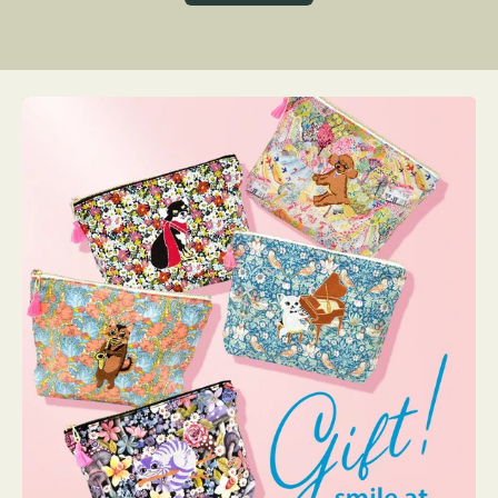
グ
ト
ク
格
リ
ー
ン