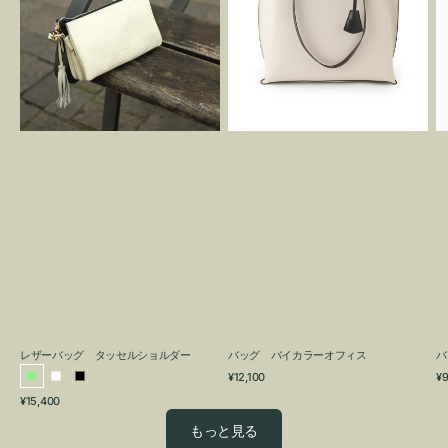
グ
カ
タ
ラ
ッ
ー
セ
オ
ル
フ
シ
ィ
ョ
ス
ル
ダ
ー
レザーバッグ タッセルショルダー
バッグ バイカラーオフィス
バ
通
通
¥12,100
¥9
ラ
ホ
ブ
常
常
通
¥15,400
イ
ワ
ラ
価
価
常
格
格
ト
イ
ッ
もっと見る
価