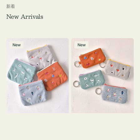
新着
New Arrivals
ポ
ポ
New
New
ー
ー
チ
チ
ミ
ミ
ニ
ニ
ー
ー
ズ
ズ
ア
ア
イ
イ
コ
コ
ン
ン
テ
キ
ィ
ー
ッ
リ
シ
ン