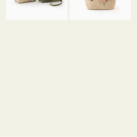
ン
ン
34
M
ミ
ス
ニ
エ
ト
ー
ー
ド
ト
ミ
ニ