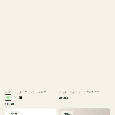
レザーバッグ タッセルショルダー
バッグ バイカラーオフィスミニ
通
¥9,900
ラ
ホ
ブ
常
通
¥15,400
イ
ワ
ラ
価
常
バ
バ
格
ト
イ
ッ
価
New
New