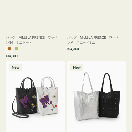
バッグ MILLELA FIRENZE ワッペ
バッグ MILLELA FIRENZE ワッペ
ン34 ミニトート
ンM スエードミニ
通
¥14,300
ブ
カ
常
通
¥14,300
ロ
ー
価
常
バ
バ
格
ン
キ
価
New
New
ッ
ッ
ズ
格
グ
グ
MILLELA
MILLELA
FIRENZE
FIRENZE
ワ
ス
ッ
タ
ペ
ッ
ン
ズ
M
ト
ミ
ー