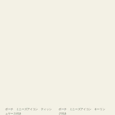
ュ
グ
ケ
付
ー
き
ス
付
き
ポーチ ミニーズアイコン ティッシ
ポーチ ミニーズアイコン キーリン
ュケース付き
グ付き