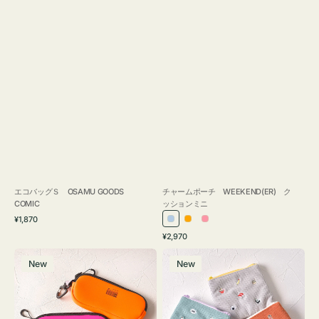
エコバッグＳ OSAMU GOODS
チャームポーチ WEEKEND(ER) ク
COMIC
ッションミニ
通
¥1,870
ラ
オ
ピ
常
通
¥2,970
イ
レ
ン
価
常
グ
ポ
格
ト
ン
ク
価
New
New
ラ
ー
ブ
ジ
格
ス
チ
ル
ケ
ミ
ー
ー
ニ