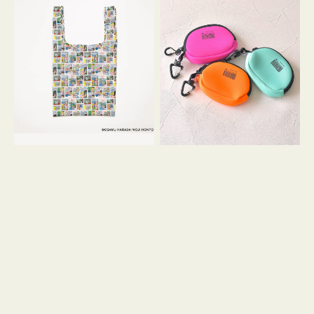
バ
ー
ッ
ム
グ
ポ
Ｓ
ー
OSAMU
チ
GOODS
WEEKEND(ER)
COMIC
ク
ッ
シ
ョ
ン
ミ
ニ