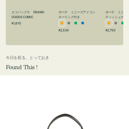
グ
ュ
付
ケ
エコバッグＳ OSAMU
ポーチ ミニーズアイコン
ポーチ ミニー
き
ー
GOODS COMIC
キーリング付き
ティッシュケー
通
ス
¥1,870
オ
グ
グ
ブ
オ
グ
グ
常
付
通
通
¥2,530
¥2,750
レ
レ
リ
ル
レ
レ
リ
価
常
常
き
格
ン
ー
ー
ー
ン
ー
ー
価
価
ジ
ン
ジ
ン
格
格
今日を彩る、とっておき
Found This !