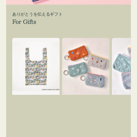
ありがとうを伝えるギフト
For Gifts
エ
ポ
ポ
コ
ー
ー
バ
チ
チ
ッ
ミ
ミ
グ
ニ
ニ
Ｓ
ー
ー
OSAMU
ズ
ズ
GOODS
ア
ア
COMIC
イ
イ
コ
コ
ン
ン
キ
テ
ー
ィ
リ
ッ
ン
シ