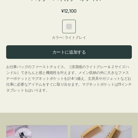
通
¥12,100
常
価
ラ
格
イ
カラー:
ライトグレイ
ト
グ
カートに追加する
レ
イ
お仕事バッグのファーストチョイス。［清潔感のライトグレー＆２サイズハ
ンドル］できちんと感と機能性を叶えます。メイン収納の外に大きなファス
ナーポケットとマグネットポケットを計4つ備え、文房具やガジェットなどお
仕事に必要なアイテムをすぐに取り出せます。マグネットポケットは11インチ
タブレットもはいります。