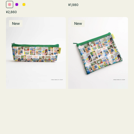
通
¥1,980
ピ
パ
イ
常
通
¥2,860
ン
ー
エ
価
常
ポ
ポ
格
ク
プ
ロ
価
New
New
ー
ー
ル
ー
格
チ
チ
ヨ
フ
コ
ラ
OSAMU
ッ
GOODS
ト
COMIC
OSAMU
GOODS
COMIC