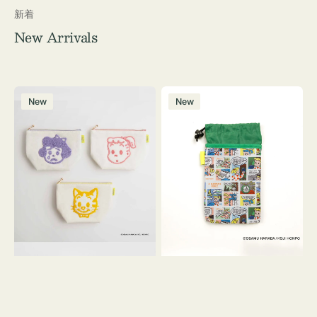
新着
New Arrivals
ポ
ボ
New
New
ー
ト
チ
ル
OSAMU
ケ
GOODS
ー
キ
ス
ャ
OSAMU
ン
GOODS
バ
COMIC
ス
サ
ガ
ラ