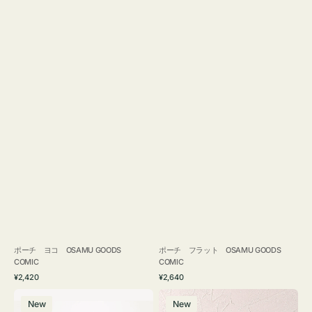
ポーチ ヨコ OSAMU GOODS
ポーチ フラット OSAMU GOODS
COMIC
COMIC
通
通
¥2,420
¥2,640
常
常
エ
チ
価
価
New
New
コ
ャ
格
格