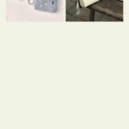
イ
セ
コ
ル
ン
シ
キ
ョ
ー
ル
リ
ダ
ン
ー
グ
付
き