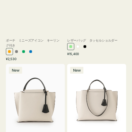
ポーチ ミニーズアイコン キーリン
レザーバッグ タッセルショルダー
グ付き
ラ
ホ
ブ
通
オ
グ
グ
ブ
¥15,400
イ
ワ
ラ
通
常
¥2,530
レ
レ
リ
ル
ト
イ
ッ
常
価
バ
バ
ン
ー
ー
ー
グ
ト
ク
価
格
New
New
ッ
ッ
ジ
ン
格
リ
グ
グ
ー
バ
バ
ン
イ
イ
カ
カ
ラ
ラ
ー
ー
オ
オ
フ
フ
ィ
ィ