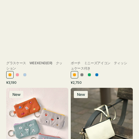
グラスケース WEEKEND(ER) クッ
ポーチ ミニーズアイコン ティッシ
ション
ュケース付き
オ
ピ
ラ
オ
グ
グ
ブ
通
通
¥3,190
¥2,750
レ
ン
イ
レ
レ
リ
ル
常
常
ポ
レ
ン
ク
ト
ン
ー
ー
ー
価
価
New
New
ー
ザ
ジ
ブ
ジ
ン
格
格
チ
ー
ル
ミ
バ
ー
ニ
ッ
ー
グ
ズ
タ
ア
ッ