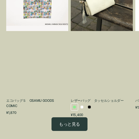
OSAMU
タ
GOODS
ッ
COMIC
セ
ル
シ
ョ
ル
ダ
ー
エコバッグＳ OSAMU GOODS
レザーバッグ タッセルショルダー
バ
COMIC
通
¥1
ラ
ホ
ブ
通
常
¥1,870
通
¥15,400
イ
ワ
ラ
常
価
常
価
格
ト
イ
ッ
もっと見る
価
格
グ
ト
ク
格
リ