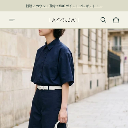
ン
新規アカウント登録で500ポイントプレゼント！ ⇁
ツ
に
夏季休業および発送停止について
進
カ
む
ー
ト