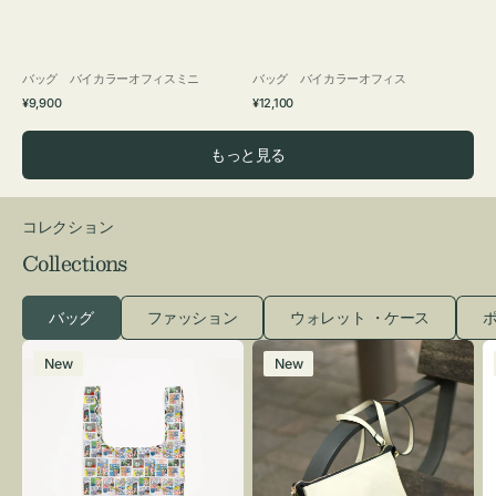
バッグ バイカラーオフィスミニ
バッグ バイカラーオフィス
通
通
¥9,900
¥12,100
常
常
価
価
もっと見る
格
格
コレクション
Collections
バッグ
ファッション
ウォレット ・ケース
ポ
エ
レ
New
New
コ
ザ
バ
ー
ッ
バ
グ
ッ
Ｓ
グ