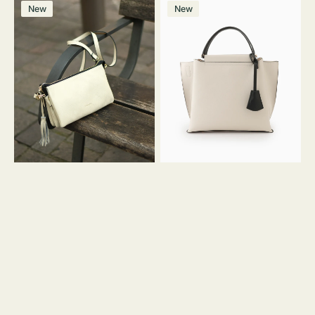
レ
バ
ン
ー
ー
ー
ン
ー
ー
ー
価
価
New
New
ザ
ッ
ジ
ン
ジ
ン
格
格
ー
グ
バ
バ
ッ
イ
グ
カ
タ
ラ
ッ
ー
セ
オ
ル
フ
シ
ィ
ョ
ス
ル
ミ
ダ
ニ
ー