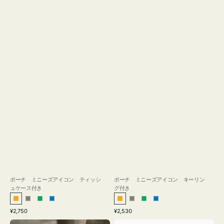
ス
付
き
ポーチ ミニーズアイコン ティッシ
ポーチ ミニーズアイコン キーリン
ュケース付き
グ付き
オ
グ
グ
ブ
オ
グ
グ
ブ
通
通
¥2,750
¥2,530
レ
レ
リ
ル
レ
レ
リ
ル
常
常