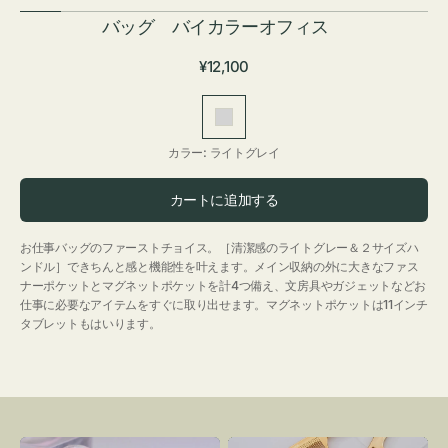
バッグ バイカラーオフィス
通
¥12,100
常
価
ラ
格
イ
カラー:
ライトグレイ
ト
グ
カートに追加する
レ
イ
お仕事バッグのファーストチョイス。［清潔感のライトグレー＆２サイズハ
ンドル］できちんと感と機能性を叶えます。メイン収納の外に大きなファス
ナーポケットとマグネットポケットを計4つ備え、文房具やガジェットなどお
仕事に必要なアイテムをすぐに取り出せます。マグネットポケットは11インチ
タブレットもはいります。