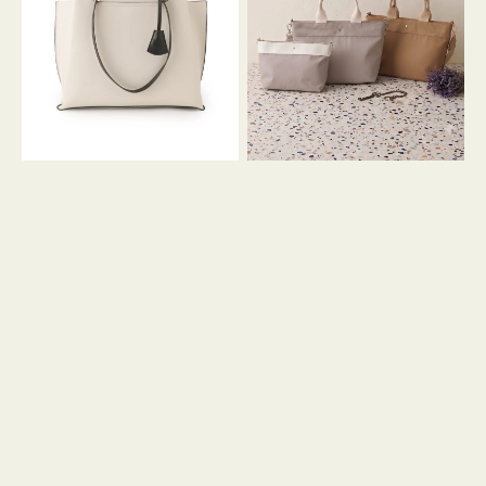
イ
イ
ン
カ
ロ
ラ
ン
ー
フ
オ
ナ
フ
２
ィ
コ
ス
セ
ッ
ト