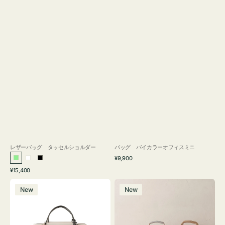
レザーバッグ タッセルショルダー
バッグ バイカラーオフィスミニ
通
¥9,900
ラ
ホ
ブ
常
通
¥15,400
イ
ワ
ラ
価
常
バ
バ
格
ト
イ
ッ
価
New
New
ッ
ッ
グ
ト
ク
格
グ
グ
リ
バ
ナ
ー