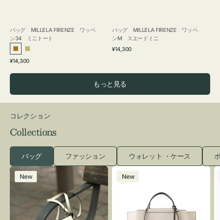
バッグ MILLELA FIRENZE ワッペ
バッグ MILLELA FIRENZE ワッペ
ン34 ミニトート
ンM スエードミニ
通
¥14,300
ブ
カ
常
通
¥14,300
ロ
ー
価
常
格
ン
キ
価
もっと見る
ズ
格
コレクション
Collections
バッグ
ファッション
ウォレット ・ケース
ポ
レ
バ
New
New
ザ
ッ
ー
グ
バ
バ
ッ
イ