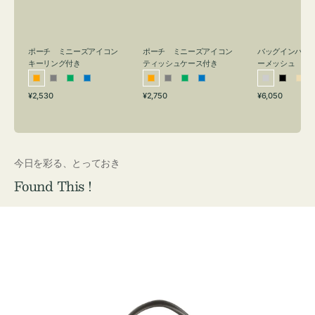
リ
ッ
メ
ン
シ
ッ
グ
ュ
シ
付
ケ
ュ
バッグインバッ
ポーチ ミニーズアイコン
ポーチ ミニーズアイコン
ーメッシュ
き
ー
キーリング付き
ティッシュケース付き
ス
シ
ブ
ベ
オ
グ
グ
ブ
オ
グ
グ
ブ
付
通
通
通
¥6,050
¥2,530
¥2,750
ル
ラ
ー
レ
レ
リ
ル
レ
レ
リ
ル
常
常
常
き
バ
ッ
ジ
ン
ー
ー
ー
ン
ー
ー
ー
価
価
価
ー
ク
ュ
ジ
ン
ジ
ン
格
格
格
今日を彩る、とっておき
Found This !