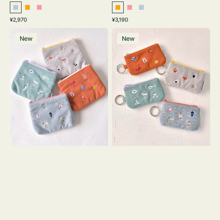
ラ
オ
ピ
オ
ピ
ラ
通
通
¥2,970
¥3,190
イ
レ
ン
レ
ン
イ
常
常
ポ
ポ
ト
ン
ク
ン
ク
ト
価
価
New
New
ー
ー
ブ
ジ
ジ
ブ
格
格
チ
チ
ル
ル
ミ
ミ
ー
ー
ニ
ニ
ー
ー
ズ
ズ
ア
ア
イ
イ
コ
コ
ン
ン
テ
キ
ィ
ー
ッ
リ
シ
ン
ュ
グ
ケ
付
ー
き