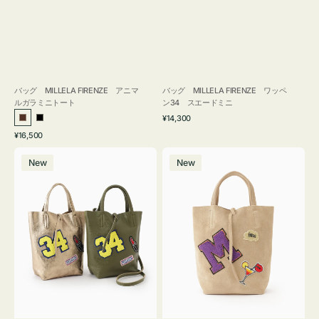
バッグ MILLELA FIRENZE アニマ
バッグ MILLELA FIRENZE ワッペ
ルガラミニトート
ン34 スエードミニ
通
¥14,300
ブ
ブ
常
通
¥16,500
ラ
ラ
価
常
バ
バ
格
ウ
ッ
価
New
New
ッ
ッ
ン
ク
格
グ
グ
MILLELA
MILLELA
FIRENZE
FIRENZE
ワ
ワ
ッ
ッ
ペ
ペ
ン
ン
34
M
ミ
ス