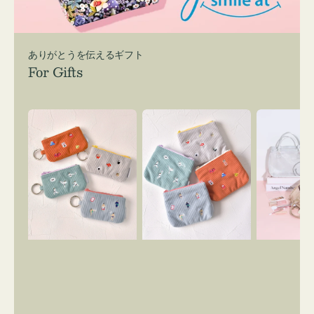
ありがとうを伝えるギフト
For Gifts
ポ
ポ
バ
ー
ー
ッ
チ
チ
グ
ミ
ミ
イ
ニ
ニ
ン
ー
ー
バ
ズ
ズ
ッ
ア
ア
グ
イ
イ
ス
コ
コ
マ
ン
ン
イ
キ
テ
リ
ー
ィ
ー