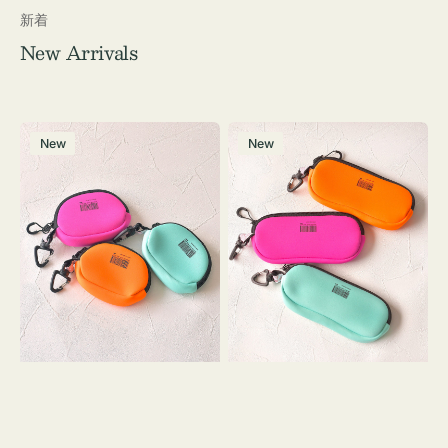
新着
New Arrivals
チ
グ
New
New
ャ
ラ
ー
ス
ム
ケ
ポ
ー
ー
ス
チ
WEEKEND(ER)
WEEKEND(ER)
ク
ク
ッ
ッ
シ
シ
ョ
ョ
ン
ン
ミ
ニ