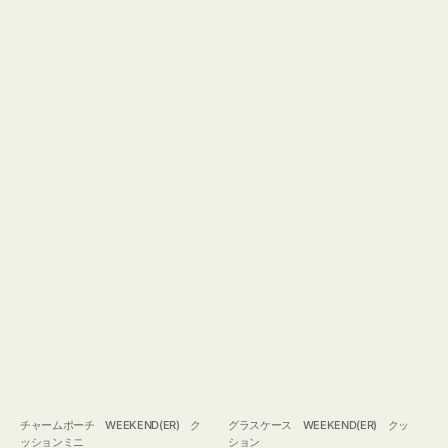
チャームポーチ WEEKEND(ER) ク
グラスケース WEEKEND(ER) クッ
ッションミニ
ション