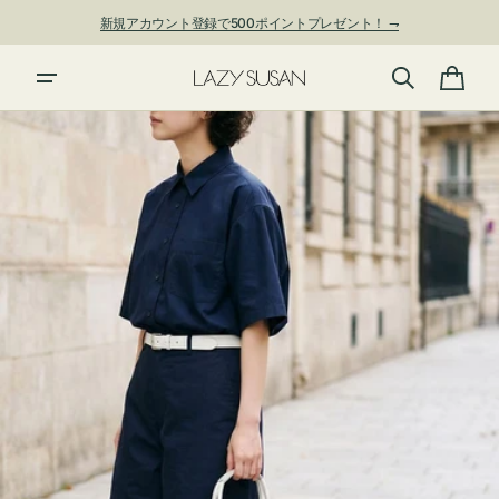
ン
新規アカウント登録で500ポイントプレゼント！ ⇁
ツ
に
夏季休業および発送停止について
進
カ
む
ー
ト