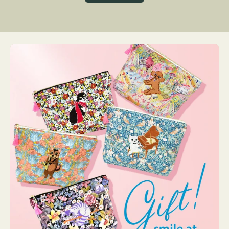
グ
ト
ク
格
リ
ー
ン