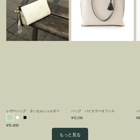
グ
カ
タ
ラ
ッ
ー
セ
オ
ル
フ
シ
ィ
ョ
ス
ル
ダ
ー
レザーバッグ タッセルショルダー
バッグ バイカラーオフィス
バ
通
通
¥12,100
¥9
ラ
ホ
ブ
常
常
通
¥15,400
イ
ワ
ラ
価
価
常
格
格
ト
イ
ッ
もっと見る
価