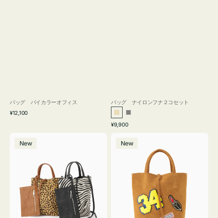
バッグ バイカラーオフィス
バッグ ナイロンフナ２コセット
通
¥12,100
ベ
グ
常
通
¥9,900
ー
レ
価
常
バ
バ
格
ジ
ー
価
New
New
ッ
ッ
ュ
格
グ
グ
MILLELA
MILLELA
FIRENZE
FIRENZE
ア
ワ
ニ
ッ
マ
ペ