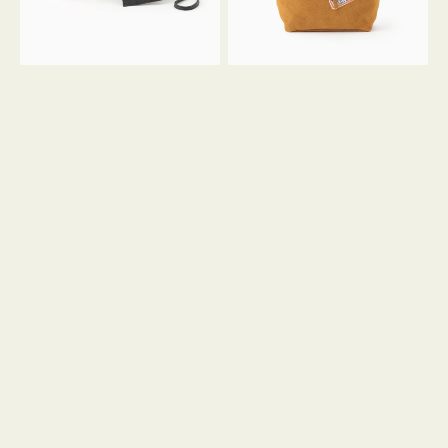
ル
ン
ガ
34
ラ
ス
ミ
エ
ニ
ー
ト
ド
ー
ミ
ト
ニ