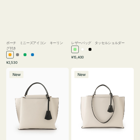
ポーチ ミニーズアイコン キーリン
レザーバッグ タッセルショルダー
グ付き
ラ
ホ
ブ
通
オ
グ
グ
ブ
¥15,400
イ
ワ
ラ
通
常
¥2,530
レ
レ
リ
ル
ト
イ
ッ
常
価
バ
バ
ン
ー
ー
ー
グ
ト
ク
価
格
New
New
ッ
ッ
ジ
ン
格
リ
グ
グ
ー
バ
バ
ン
イ
イ
カ
カ
ラ
ラ
ー
ー
オ
オ
フ
フ
ィ
ィ