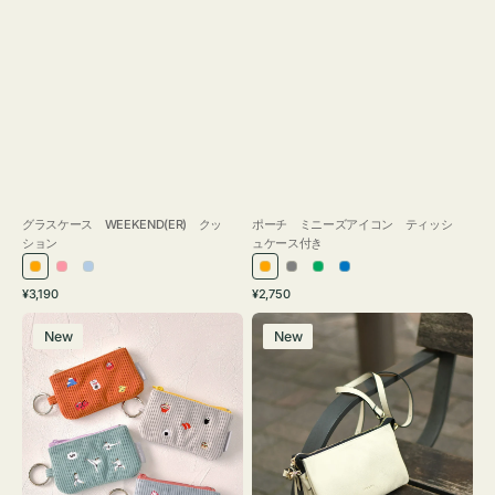
グラスケース WEEKEND(ER) クッ
ポーチ ミニーズアイコン ティッシ
ション
ュケース付き
オ
ピ
ラ
オ
グ
グ
ブ
通
通
¥3,190
¥2,750
レ
ン
イ
レ
レ
リ
ル
常
常
ポ
レ
ン
ク
ト
ン
ー
ー
ー
価
価
New
New
ー
ザ
ジ
ブ
ジ
ン
格
格
チ
ー
ル
ミ
バ
ー
ニ
ッ
ー
グ
ズ
タ
ア
ッ