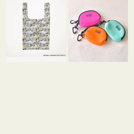
バ
ー
ッ
ム
グ
ポ
Ｓ
ー
OSAMU
チ
GOODS
WEEKEND(ER)
COMIC
ク
ッ
シ
ョ
ン
ミ
ニ