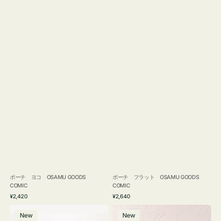
ポーチ ヨコ OSAMU GOODS
ポーチ フラット OSAMU GOODS
COMIC
COMIC
通
通
¥2,420
¥2,640
常
常
エ
チ
価
価
New
New
コ
ャ
格
格