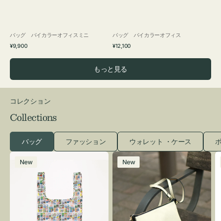
バッグ バイカラーオフィスミニ
バッグ バイカラーオフィス
通
通
¥9,900
¥12,100
常
常
価
価
もっと見る
格
格
コレクション
Collections
バッグ
ファッション
ウォレット ・ケース
ポ
エ
レ
New
New
コ
ザ
バ
ー
ッ
バ
グ
ッ
Ｓ
グ