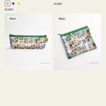
通
¥1,980
ピ
パ
イ
常
通
¥2,860
ン
ー
エ
価
常
ポ
ポ
格
ク
プ
ロ
価
New
New
ー
ー
ル
ー
格
チ
チ
ヨ
フ
コ
ラ
OSAMU
ッ
GOODS
ト
COMIC
OSAMU
GOODS
COMIC