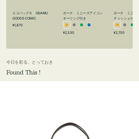
グ
ュ
付
ケ
エコバッグＳ OSAMU
ポーチ ミニーズアイコン
ポーチ ミニー
き
ー
GOODS COMIC
キーリング付き
ティッシュケー
通
ス
¥1,870
オ
グ
グ
ブ
オ
グ
グ
常
付
通
通
¥2,530
¥2,750
レ
レ
リ
ル
レ
レ
リ
価
常
常
き
格
ン
ー
ー
ー
ン
ー
ー
価
価
ジ
ン
ジ
ン
格
格
今日を彩る、とっておき
Found This !