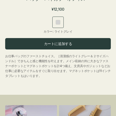
通
¥12,100
常
価
ラ
格
イ
カラー:
ライトグレイ
ト
グ
カートに追加する
レ
イ
お仕事バッグのファーストチョイス。［清潔感のライトグレー＆２サイズハ
ンドル］できちんと感と機能性を叶えます。メイン収納の外に大きなファス
ナーポケットとマグネットポケットを計4つ備え、文房具やガジェットなどお
仕事に必要なアイテムをすぐに取り出せます。マグネットポケットは11インチ
タブレットもはいります。