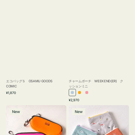
エコバッグＳ OSAMU GOODS
チャームポーチ WEEKEND(ER) ク
COMIC
ッションミニ
通
¥1,870
ラ
オ
ピ
常
通
¥2,970
イ
レ
ン
価
常
グ
ポ
格
ト
ン
ク
価
New
New
ラ
ー
ブ
ジ
格
ス
チ
ル
ケ
ミ
ー
ー
ニ