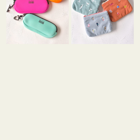
ス
ー
WEEKEND(ER)
ズ
ク
ア
ッ
イ
シ
コ
ョ
ン
ン
テ
ィ
ッ
シ
ュ
ケ
ー
ス
付
き