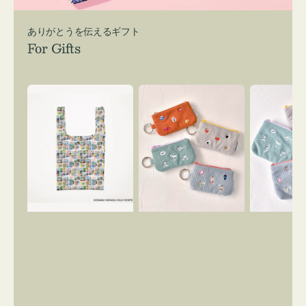
ありがとうを伝えるギフト
For Gifts
エ
ポ
ポ
コ
ー
ー
バ
チ
チ
ッ
ミ
ミ
グ
ニ
ニ
Ｓ
ー
ー
OSAMU
ズ
ズ
GOODS
ア
ア
COMIC
イ
イ
コ
コ
ン
ン
キ
テ
ー
ィ
リ
ッ
ン
シ