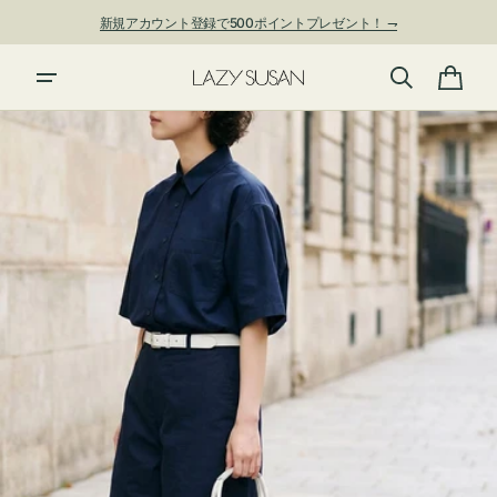
ン
新規アカウント登録で500ポイントプレゼント！ ⇁
ツ
に
進
カ
む
ー
ト