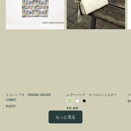
OSAMU
タ
GOODS
ッ
COMIC
セ
ル
シ
ョ
ル
ダ
ー
エコバッグＳ OSAMU GOODS
レザーバッグ タッセルショルダー
バ
COMIC
通
¥1
ラ
ホ
ブ
通
常
¥1,870
通
¥15,400
イ
ワ
ラ
常
価
常
価
格
ト
イ
ッ
もっと見る
価
格
グ
ト
ク
格
リ