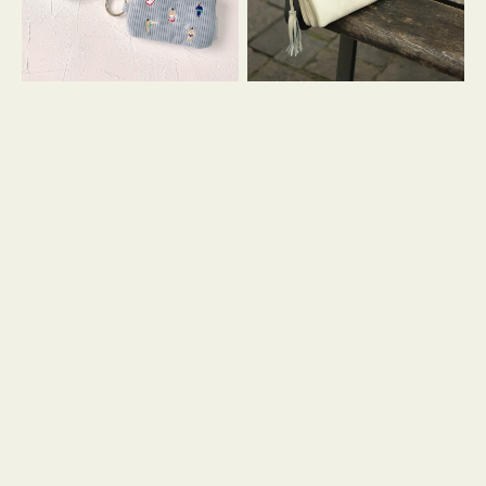
イ
セ
コ
ル
ン
シ
キ
ョ
ー
ル
リ
ダ
ン
ー
グ
付
き