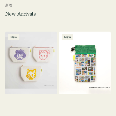
新着
New Arrivals
ポ
ボ
New
New
ー
ト
チ
ル
OSAMU
ケ
GOODS
ー
キ
ス
ャ
OSAMU
ン
GOODS
バ
COMIC
ス
サ
ガ
ラ