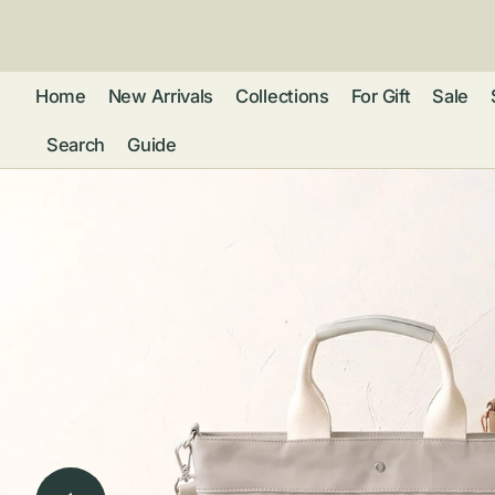
ン
ツ
に
進
Home
New Arrivals
Collections
For Gift
Sale
む
Search
Guide
フレグランス
アクセサリー
ネ
リストウォッチ
ピ
カ
バッグ
ト
リ
ファッション
シ
バ
ブ
グ
ム
ウォレット・革
バ
ー
小物
ス
ブ
ポ
ウ
ポーチ ・ メガ
ネケース・マル
ハ
扇