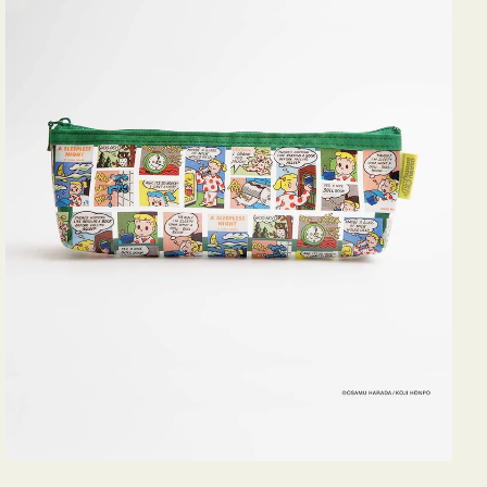
ヨ
コ
OSAMU
GOODS
COMIC