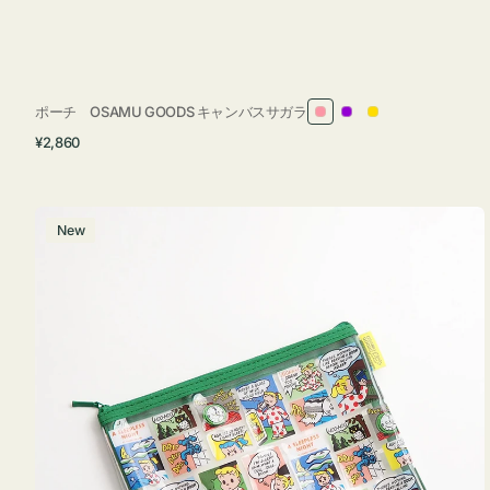
ポーチ OSAMU GOODS キャンバスサガラ
ピ
パ
イ
通
¥2,860
ン
ー
エ
常
ク
プ
ロ
価
ル
ー
格
ポ
New
ー
チ
フ
ラ
ッ
ト
OSAMU
GOODS
COMIC