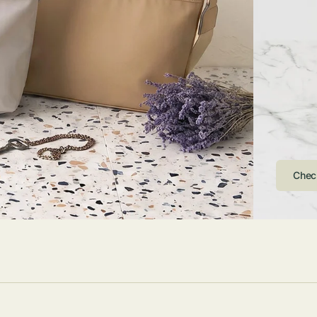
ストンバッグ
トール・ハッ
・グローブ
ュック
ガネ・サング
コバッグ・サ
ス・ルーペ
バッグ
ンカチ・ソッ
ス