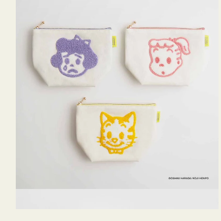
OSAMU
GOODS
キ
ャ
ン
バ
ス
サ
ガ
ラ