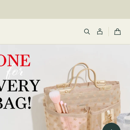
カ
ー
ト