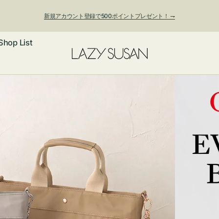
新規アカウント登録で500ポイントプレゼント！ ⇁
Shop List
ックレス
アス・イヤー
フ
ートバッグ
ング
ョルダーバッ
ッグチャー
レスレット・
・キーホルダ
ングル
マートフォン
ローチ
シェット
エア
ンドバッグ
子・ファン