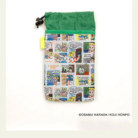
ケ
ー
ス
OSAMU
GOODS
COMIC