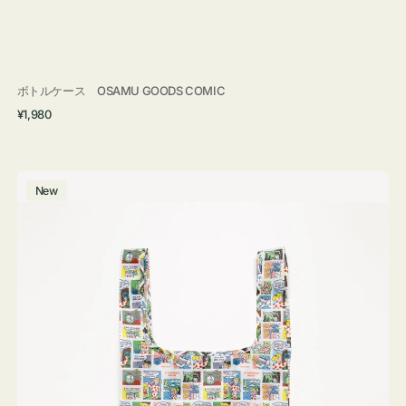
ボトルケース OSAMU GOODS COMIC
通
¥1,980
常
価
格
エ
New
コ
バ
ッ
グ
Ｓ
OSAMU
GOODS
COMIC