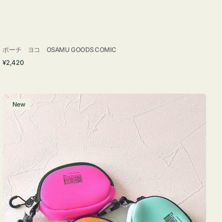
ポーチ ヨコ OSAMU GOODS COMIC
通
¥2,420
常
価
格
チ
New
ャ
ー
ム
ポ
ー
チ
WEEKEND(ER)
ク
ッ
シ