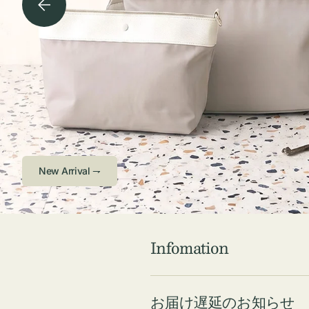
チケース他
ボ
ス
コスメ
ト
リ
ジュエリーボッ
メ
エ
クス ・ケース
ラ
ブ
インテリア
傘
ハ
ク
Check ⇁
Infomation
お届け遅延のお知らせ