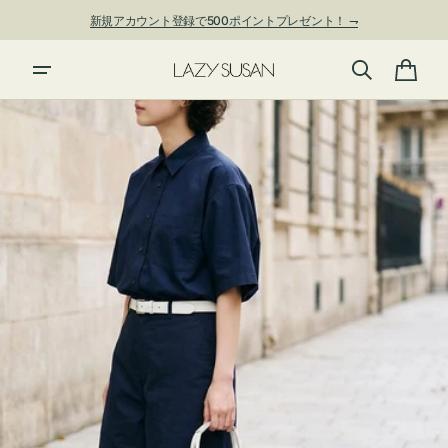
ン
新規アカウント登録で500ポイントプレゼント！ ⇁
ツ
に
進
カ
む
ー
ト