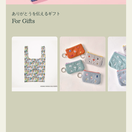
ありがとうを伝えるギフト
For Gifts
エ
ポ
ポ
コ
ー
ー
バ
チ
チ
ッ
ミ
ミ
グ
ニ
ニ
Ｓ
ー
ー
OSAMU
ズ
ズ
GOODS
ア
ア
COMIC
イ
イ
コ
コ
ン
ン
キ
テ
ー
ィ
リ
ッ
ン
シ