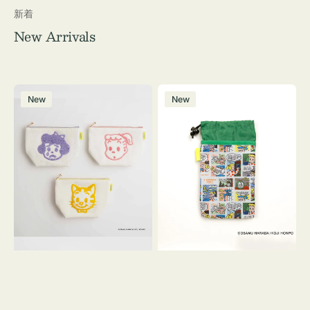
新着
New Arrivals
ポ
ボ
New
New
ー
ト
チ
ル
OSAMU
ケ
GOODS
ー
キ
ス
ャ
OSAMU
ン
GOODS
バ
COMIC
ス
サ
ガ
ラ