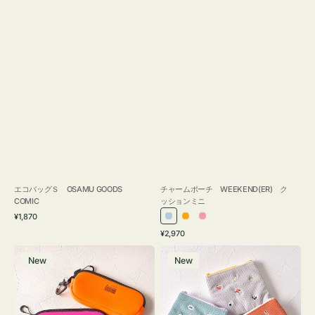
エコバッグＳ OSAMU GOODS
チャームポーチ WEEKEND(ER) ク
COMIC
ッションミニ
通
¥1,870
ラ
オ
ピ
常
通
¥2,970
イ
レ
ン
価
常
グ
ポ
格
ト
ン
ク
価
New
New
ラ
ー
ブ
ジ
格
ス
チ
ル
ケ
ミ
ー
ー
ニ