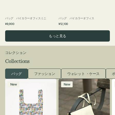
バッグ バイカラーオフィスミニ
バッグ バイカラーオフィス
通
通
¥9,900
¥12,100
常
常
価
価
もっと見る
格
格
コレクション
Collections
バッグ
ファッション
ウォレット ・ケース
ポ
エ
レ
New
New
コ
ザ
バ
ー
ッ
バ
グ
ッ
Ｓ
グ