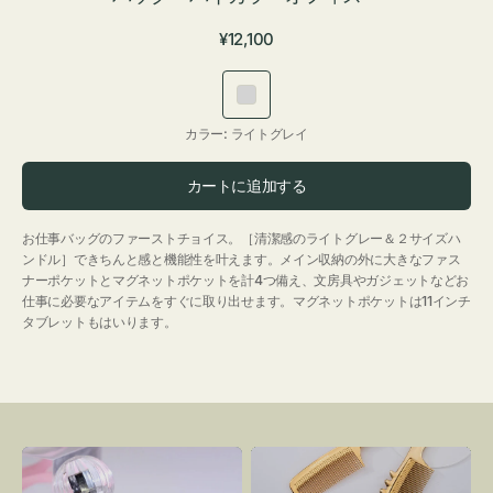
通
¥12,100
常
価
ラ
格
イ
カラー:
ライトグレイ
ト
グ
カートに追加する
レ
イ
お仕事バッグのファーストチョイス。［清潔感のライトグレー＆２サイズハ
ンドル］できちんと感と機能性を叶えます。メイン収納の外に大きなファス
ナーポケットとマグネットポケットを計4つ備え、文房具やガジェットなどお
仕事に必要なアイテムをすぐに取り出せます。マグネットポケットは11インチ
タブレットもはいります。