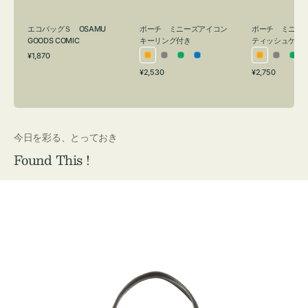
グ
ュ
付
ケ
エコバッグＳ OSAMU
ポーチ ミニーズアイコン
ポーチ ミニー
き
ー
GOODS COMIC
キーリング付き
ティッシュケー
通
ス
¥1,870
オ
グ
グ
ブ
オ
グ
グ
常
付
通
通
¥2,530
¥2,750
レ
レ
リ
ル
レ
レ
リ
価
常
常
き
格
ン
ー
ー
ー
ン
ー
ー
価
価
ジ
ン
ジ
ン
格
格
今日を彩る、とっておき
Found This !