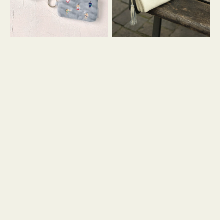
イ
セ
コ
ル
ン
シ
キ
ョ
ー
ル
リ
ダ
ン
ー
グ
付
き