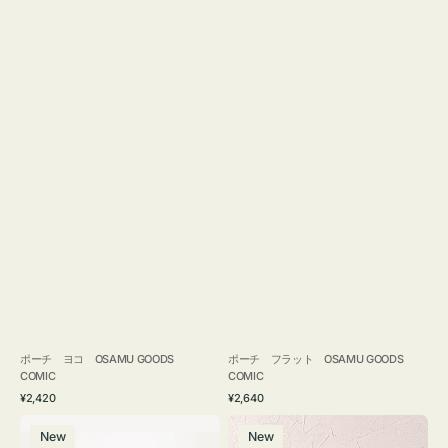
ポーチ ヨコ OSAMU GOODS
ポーチ フラット OSAMU GOODS
COMIC
COMIC
通
通
¥2,420
¥2,640
常
常
エ
チ
価
価
New
New
コ
ャ
格
格