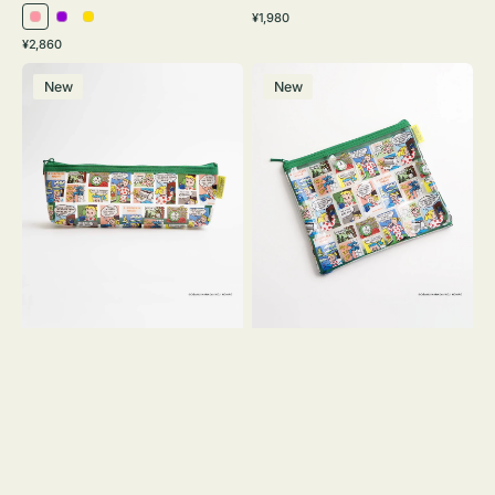
通
¥1,980
ピ
パ
イ
常
通
¥2,860
ン
ー
エ
価
常
ポ
ポ
格
ク
プ
ロ
価
New
New
ー
ー
ル
ー
格
チ
チ
ヨ
フ
コ
ラ
OSAMU
ッ
GOODS
ト
COMIC
OSAMU
GOODS
COMIC