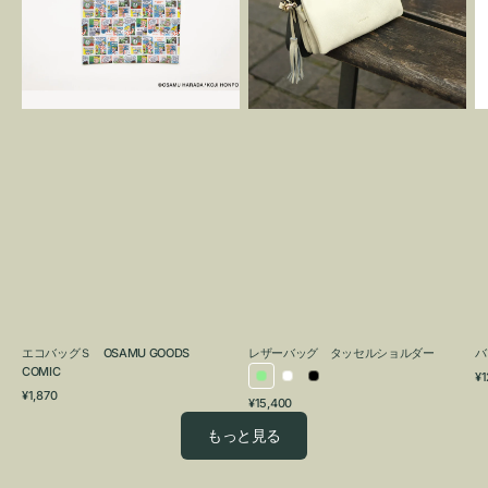
OSAMU
タ
GOODS
ッ
COMIC
セ
ル
シ
ョ
ル
ダ
ー
エコバッグＳ OSAMU GOODS
レザーバッグ タッセルショルダー
バ
COMIC
通
¥1
ラ
ホ
ブ
通
常
¥1,870
通
¥15,400
イ
ワ
ラ
常
価
常
価
格
ト
イ
ッ
もっと見る
価
格
グ
ト
ク
格
リ