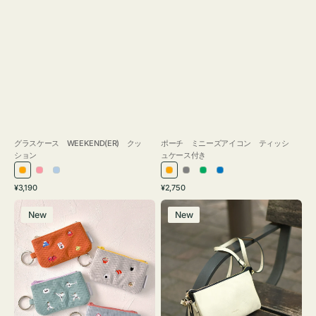
グラスケース WEEKEND(ER) クッ
ポーチ ミニーズアイコン ティッシ
ション
ュケース付き
オ
ピ
ラ
オ
グ
グ
ブ
通
通
¥3,190
¥2,750
レ
ン
イ
レ
レ
リ
ル
常
常
ポ
レ
ン
ク
ト
ン
ー
ー
ー
価
価
New
New
ー
ザ
ジ
ブ
ジ
ン
格
格
チ
ー
ル
ミ
バ
ー
ニ
ッ
ー
グ
ズ
タ
ア
ッ