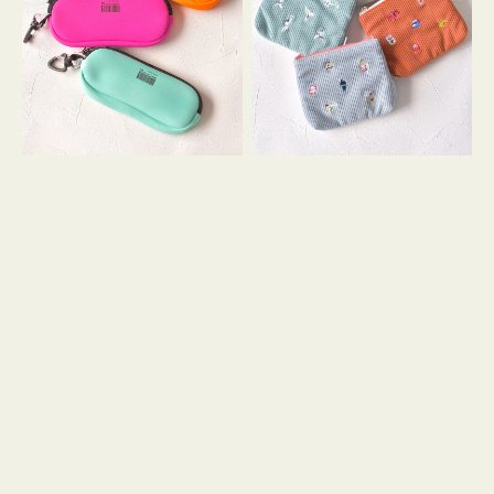
ス
ー
WEEKEND(ER)
ズ
ク
ア
ッ
イ
シ
コ
ョ
ン
ン
テ
ィ
ッ
シ
ュ
ケ
ー
ス
付
き