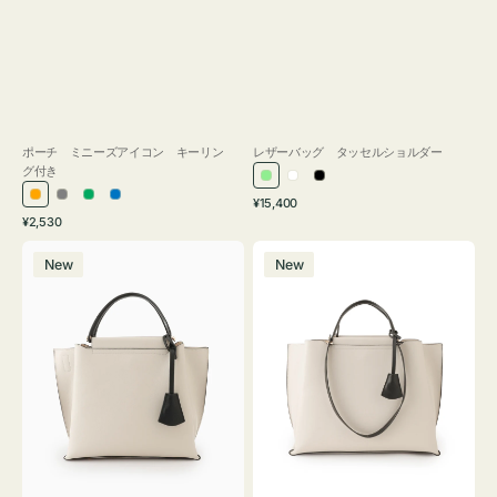
ポーチ ミニーズアイコン キーリン
レザーバッグ タッセルショルダー
グ付き
ラ
ホ
ブ
通
オ
グ
グ
ブ
¥15,400
イ
ワ
ラ
通
常
¥2,530
レ
レ
リ
ル
ト
イ
ッ
常
価
バ
バ
ン
ー
ー
ー
グ
ト
ク
価
格
New
New
ッ
ッ
ジ
ン
格
リ
グ
グ
ー
バ
バ
ン
イ
イ
カ
カ
ラ
ラ
ー
ー
オ
オ
フ
フ
ィ
ィ