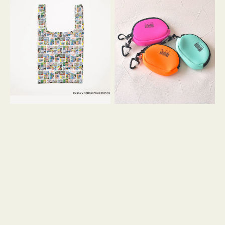
バ
ー
ッ
ム
グ
ポ
Ｓ
ー
OSAMU
チ
GOODS
WEEKEND(ER)
COMIC
ク
ッ
シ
ョ
ン
ミ
ニ