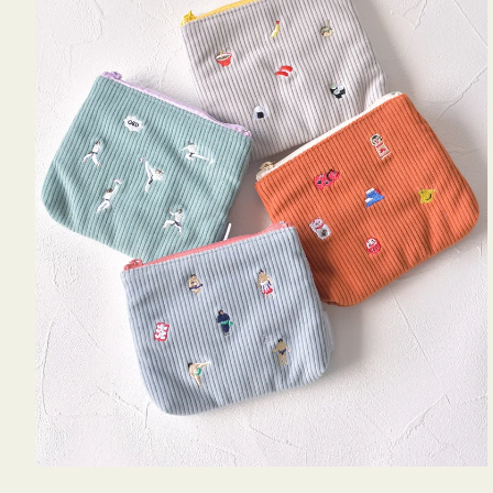
ミ
ニ
ー
ズ
ア
イ
コ
ン
テ
ィ
ッ
シ
ュ
ケ
ー
ス
付
き