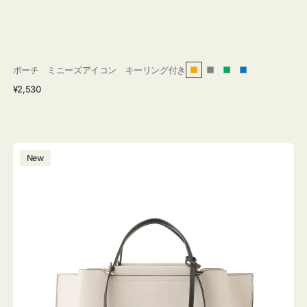
ポーチ ミニーズアイコン キーリング付き
オ
グ
グ
ブ
通
¥2,530
レ
レ
リ
ル
常
ン
ー
ー
ー
価
ジ
ン
格
バ
New
ッ
グ
バ
イ
カ
ラ
ー
オ
フ