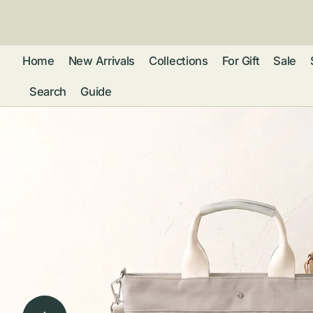
ン
ツ
に
進
Home
New Arrivals
Collections
For Gift
Sale
む
Search
Guide
フレグランス
アクセサリー
ネ
リストウォッチ
ピ
カ
バッグ
ト
リ
ファッション
シ
バ
ブ
グ
ム
ウォレット・革
バ
ー
小物
ス
ブ
ポ
ウ
ポーチ ・ メガ
ネケース・マル
ハ
扇