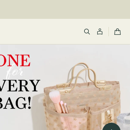
カ
ー
ト