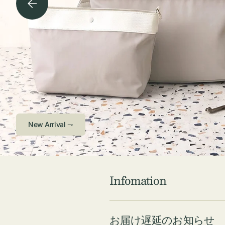
チケース他
ボ
ス
コスメ
ト
リ
ジュエリーボッ
メ
エ
クス ・ケース
ラ
ブ
インテリア
傘
ハ
ク
Check ⇁
Infomation
お届け遅延のお知らせ