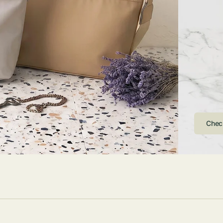
ストンバッグ
トール・ハッ
・グローブ
ュック
ガネ・サング
コバッグ・サ
ス・ルーペ
バッグ
ンカチ・ソッ
ス