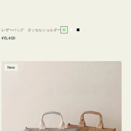
レザーバッグ タッセルショルダー
ラ
ホ
ブ
通
¥15,400
イ
ワ
ラ
常
ト
イ
ッ
価
グ
ト
ク
格
リ
バ
New
ー
ッ
ン
グ
ナ
イ
ロ
ン
フ
ナ
２