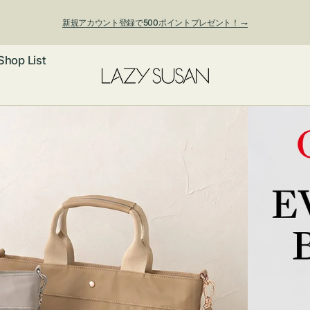
新規アカウント登録で500ポイントプレゼント！ ⇁
Shop List
夏季休業および発送停止について
ックレス
アス・イヤー
フ
ートバッグ
ング
ョルダーバッ
ッグチャー
レスレット・
・キーホルダ
ングル
マートフォン
ローチ
シェット
エア
ンドバッグ
子・ファン