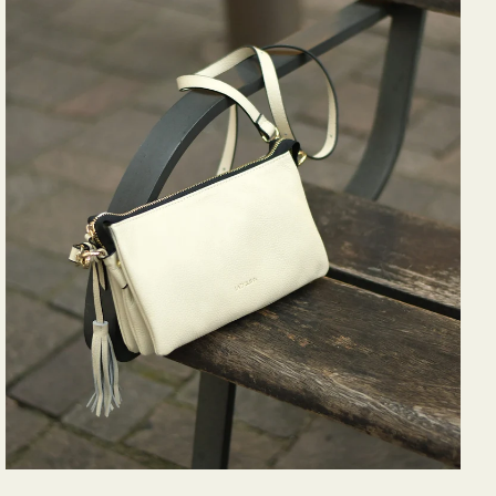
バ
ッ
グ
タ
ッ
セ
ル
シ
ョ
ル
ダ
ー