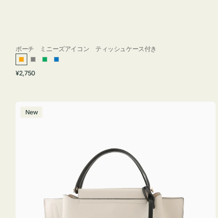
ポーチ ミニーズアイコン ティッシュケース付き
オ
グ
グ
ブ
通
¥2,750
レ
レ
リ
ル
常
ン
ー
ー
ー
価
ジ
ン
格
バ
New
ッ
グ
バ
イ
カ
ラ
ー
オ
フ