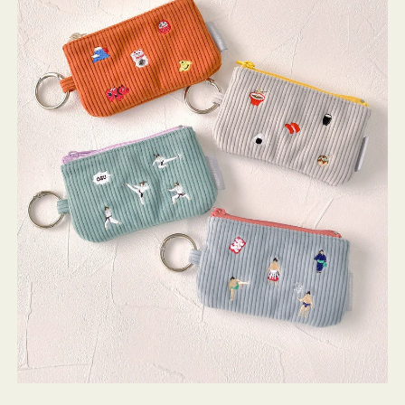
ミ
ニ
ー
ズ
ア
イ
コ
ン
キ
ー
リ
ン
グ
付
き