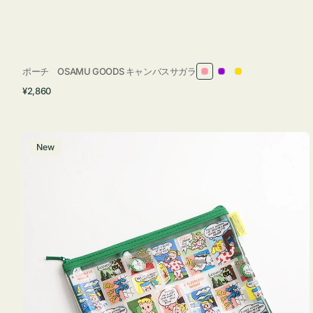
ポーチ OSAMU GOODS キャンバスサガラ
ピ
パ
イ
通
¥2,860
ン
ー
エ
常
ク
プ
ロ
価
ル
ー
格
ポ
New
ー
チ
フ
ラ
ッ
ト
OSAMU
GOODS
COMIC