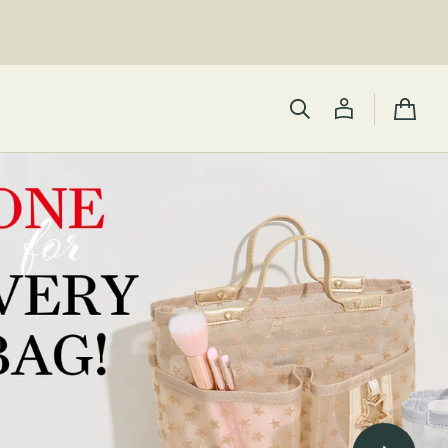
カ
ー
ト