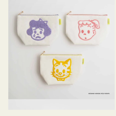
OSAMU
GOODS
キ
ャ
ン
バ
ス
サ
ガ
ラ