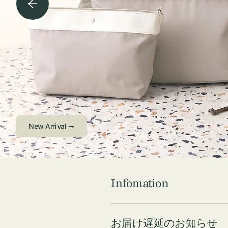
チケース他
ボ
ス
コスメ
ト
リ
ジュエリーボッ
メ
エ
クス ・ケース
ラ
ブ
インテリア
傘
ハ
ク
Check ⇁
Infomation
お届け遅延のお知らせ