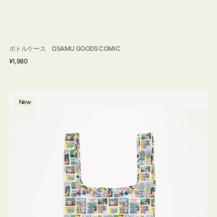
ボトルケース OSAMU GOODS COMIC
通
¥1,980
常
価
格
エ
New
コ
バ
ッ
グ
Ｓ
OSAMU
GOODS
COMIC