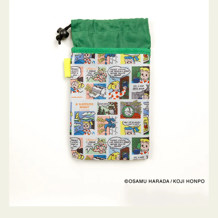
ケ
ー
ス
OSAMU
GOODS
COMIC