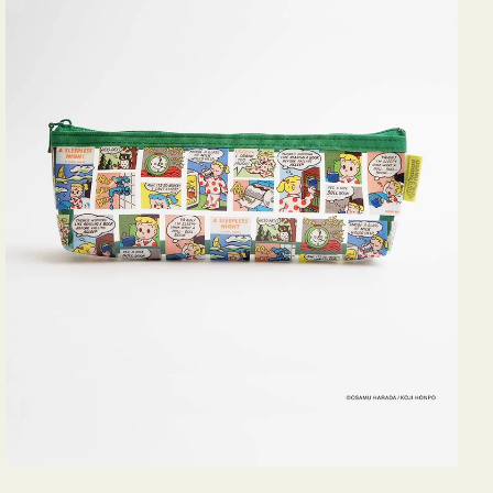
ヨ
コ
OSAMU
GOODS
COMIC