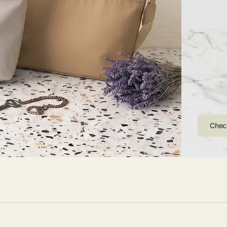
ストンバッグ
トール・ハッ
・グローブ
ュック
ガネ・サング
コバッグ・サ
ス・ルーペ
バッグ
ンカチ・ソッ
ス