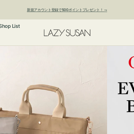
新規アカウント登録で500ポイントプレゼント！ ⇁
Shop List
ックレス
アス・イヤー
フ
ートバッグ
ング
ョルダーバッ
ッグチャー
レスレット・
・キーホルダ
ングル
マートフォン
ローチ
シェット
エア
ンドバッグ
子・ファン