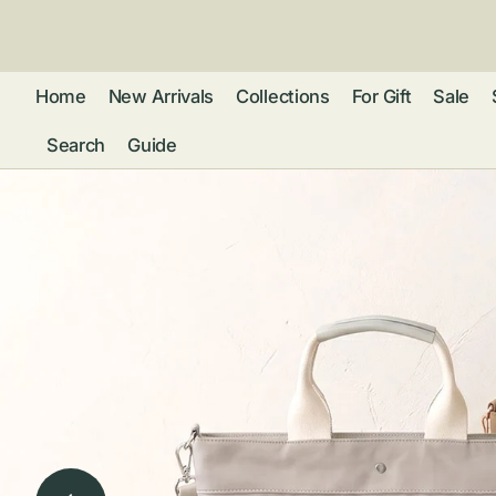
ン
ツ
に
進
Home
New Arrivals
Collections
For Gift
Sale
む
Search
Guide
フレグランス
アクセサリー
ネ
リストウォッチ
ピ
カ
バッグ
ト
リ
ファッション
シ
バ
ブ
グ
ム
ウォレット・革
バ
ー
小物
ス
ブ
ポ
ウ
ポーチ ・ メガ
ネケース・マル
ハ
扇