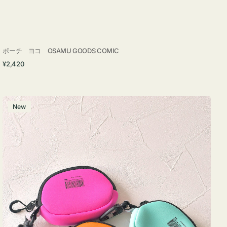
ポーチ ヨコ OSAMU GOODS COMIC
通
¥2,420
常
価
格
チ
New
ャ
ー
ム
ポ
ー
チ
WEEKEND(ER)
ク
ッ
シ