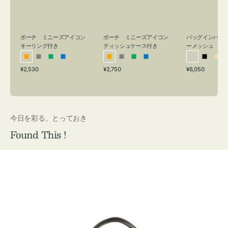
リ
ッ
メ
ン
シ
ッ
グ
ュ
シ
付
ケ
ュ
バッグインバッ
ポーチ ミニーズアイコン
ポーチ ミニーズアイコン
ーメッシュ
き
ー
キーリング付き
ティッシュケース付き
ス
シ
ブ
ベ
オ
グ
グ
ブ
オ
グ
グ
ブ
付
通
通
通
¥6,050
¥2,530
¥2,750
ル
ラ
ー
レ
レ
リ
ル
レ
レ
リ
ル
常
常
常
き
バ
ッ
ジ
ン
ー
ー
ー
ン
ー
ー
ー
価
価
価
ー
ク
ュ
ジ
ン
ジ
ン
格
格
格
今日を彩る、とっておき
Found This !