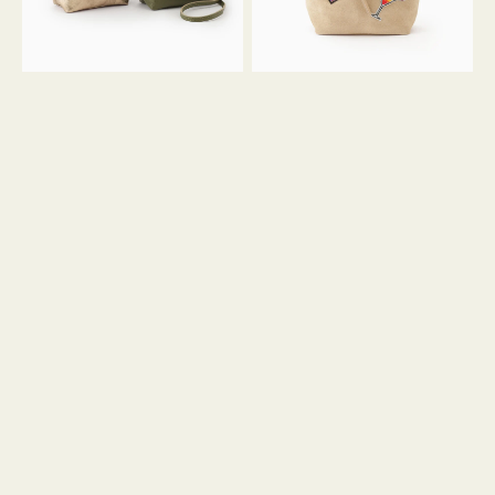
ン
ン
34
M
ミ
ス
ニ
エ
ト
ー
ー
ド
ト
ミ
ニ