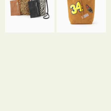
ア
ワ
ニ
ッ
マ
ペ
ル
ン
ガ
34
ラ
ス
ミ
エ
ニ
ー
ト
ド
ー
ミ
ト
ニ