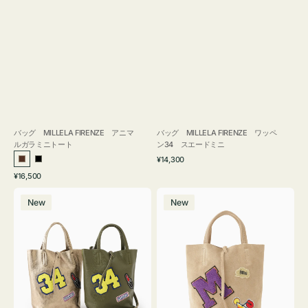
バッグ MILLELA FIRENZE アニマ
バッグ MILLELA FIRENZE ワッペ
ルガラミニトート
ン34 スエードミニ
通
¥14,300
ブ
ブ
常
通
¥16,500
ラ
ラ
価
常
バ
バ
格
ウ
ッ
価
New
New
ッ
ッ
ン
ク
格
グ
グ
MILLELA
MILLELA
FIRENZE
FIRENZE
ワ
ワ
ッ
ッ
ペ
ペ