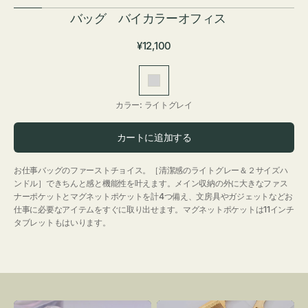
バッグ バイカラーオフィス
通
¥12,100
常
価
ラ
格
イ
カラー:
ライトグレイ
ト
グ
カートに追加する
レ
イ
お仕事バッグのファーストチョイス。［清潔感のライトグレー＆２サイズハ
ンドル］できちんと感と機能性を叶えます。メイン収納の外に大きなファス
ナーポケットとマグネットポケットを計4つ備え、文房具やガジェットなどお
仕事に必要なアイテムをすぐに取り出せます。マグネットポケットは11インチ
タブレットもはいります。