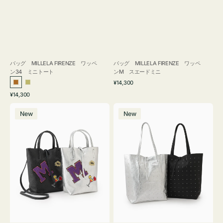
バッグ MILLELA FIRENZE ワッペ
バッグ MILLELA FIRENZE ワッペ
ン34 ミニトート
ンM スエードミニ
通
¥14,300
ブ
カ
常
通
¥14,300
ロ
ー
価
常
バ
バ
格
ン
キ
価
New
New
ッ
ッ
ズ
格
グ
グ
MILLELA
MILLELA
FIRENZE
FIRENZE
ワ
ス
ッ
タ
ペ
ッ
ン
ズ
M
ト
ミ
ー