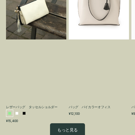
グ
カ
タ
ラ
ッ
ー
セ
オ
ル
フ
シ
ィ
ョ
ス
ル
ダ
ー
レザーバッグ タッセルショルダー
バッグ バイカラーオフィス
バ
通
通
¥12,100
¥9
ラ
ホ
ブ
常
常
通
¥15,400
イ
ワ
ラ
価
価
常
格
格
ト
イ
ッ
もっと見る
価