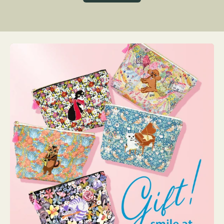
グ
ト
ク
格
リ
ー
ン