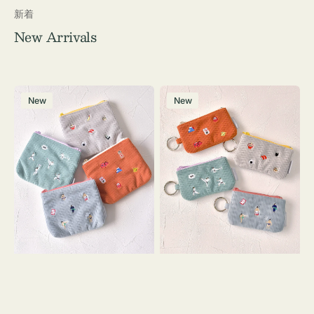
新着
New Arrivals
ポ
ポ
New
New
ー
ー
チ
チ
ミ
ミ
ニ
ニ
ー
ー
ズ
ズ
ア
ア
イ
イ
コ
コ
ン
ン
テ
キ
ィ
ー
ッ
リ
シ
ン