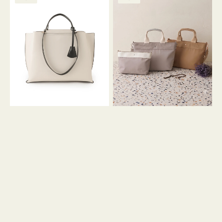
ッ
ッ
グ
ト
ク
格
グ
グ
リ
バ
ナ
ー
イ
イ
ン
カ
ロ
ラ
ン
ー
フ
オ
ナ
フ
２
ィ
コ
ス
セ
ッ
ト