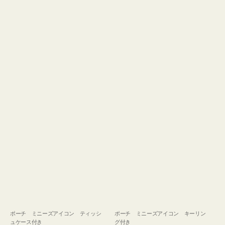
ュ
グ
ケ
付
ー
き
ス
付
き
ポーチ ミニーズアイコン ティッシ
ポーチ ミニーズアイコン キーリン
ュケース付き
グ付き