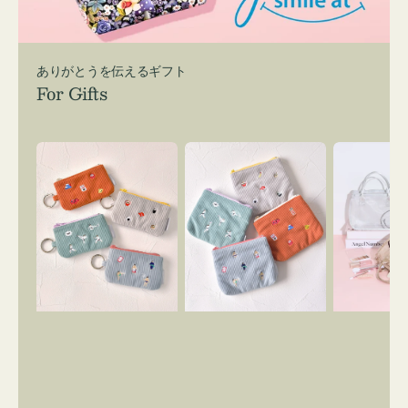
ありがとうを伝えるギフト
For Gifts
ポ
ポ
バ
ー
ー
ッ
チ
チ
グ
ミ
ミ
イ
ニ
ニ
ン
ー
ー
バ
ズ
ズ
ッ
ア
ア
グ
イ
イ
ス
コ
コ
マ
ン
ン
イ
キ
テ
リ
ー
ィ
ー