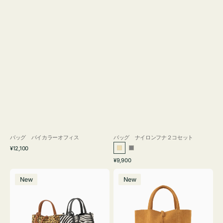
バッグ バイカラーオフィス
バッグ ナイロンフナ２コセット
通
¥12,100
ベ
グ
常
通
¥9,900
ー
レ
価
常
バ
バ
格
ジ
ー
価
New
New
ッ
ッ
ュ
格
グ
グ
MILLELA
MILLELA
FIRENZE
FIRENZE