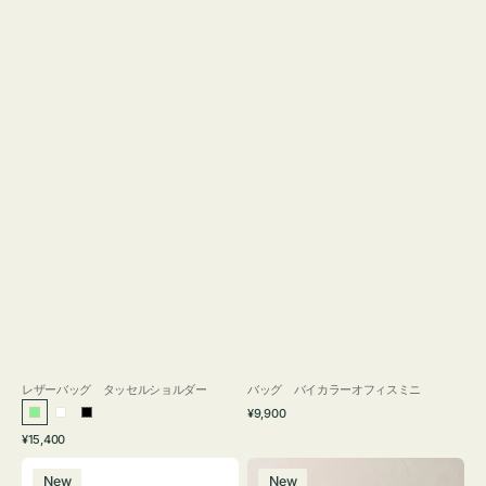
レザーバッグ タッセルショルダー
バッグ バイカラーオフィスミニ
通
¥9,900
ラ
ホ
ブ
常
通
¥15,400
イ
ワ
ラ
価
常
バ
バ
格
ト
イ
ッ
価
New
New