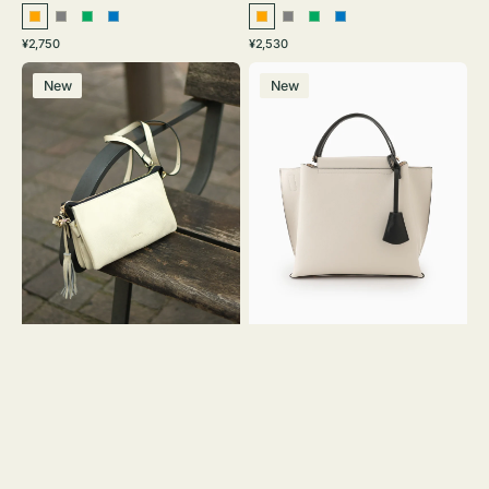
オ
グ
グ
ブ
オ
グ
グ
ブ
通
通
¥2,750
¥2,530
レ
レ
リ
ル
レ
レ
リ
ル
常
常
レ
バ
ン
ー
ー
ー
ン
ー
ー
ー
価
価
New
New
ザ
ッ
ジ
ン
ジ
ン
格
格
ー
グ
バ
バ
ッ
イ
グ
カ
タ
ラ
ッ
ー
セ
オ
ル
フ
シ
ィ
ョ
ス
ル
ミ
ダ
ニ
ー