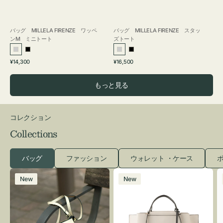
バッグ MILLELA FIRENZE ワッペ
バッグ MILLELA FIRENZE スタッ
ンM ミニトート
ズトート
シ
ブ
シ
ブ
通
通
¥14,300
¥16,500
ル
ラ
ル
ラ
常
常
バ
ッ
バ
ッ
価
価
もっと見る
ー
ク
ー
ク
格
格
コレクション
Collections
バッグ
ファッション
ウォレット ・ケース
ポ
レ
バ
New
New
ザ
ッ
ー
グ
バ
バ
ッ
イ