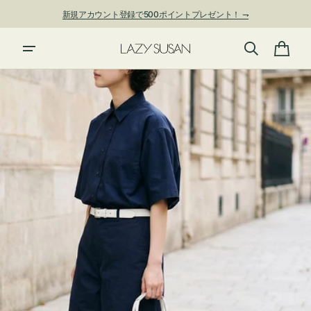
ン
新規アカウント登録で500ポイントプレゼント！ ⇁
ツ
に
進
カ
む
ー
ト