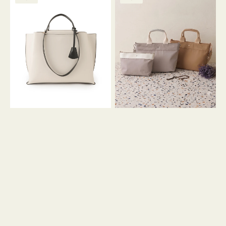
ッ
ッ
グ
ト
ク
格
グ
グ
リ
バ
ナ
ー
イ
イ
ン
カ
ロ
ラ
ン
ー
フ
オ
ナ
フ
２
ィ
コ
ス
セ
ッ
ト