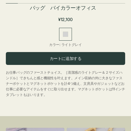
バッグ バイカラーオフィス
通
¥12,100
常
価
ラ
格
イ
カラー:
ライトグレイ
ト
グ
カートに追加する
レ
イ
お仕事バッグのファーストチョイス。［清潔感のライトグレー＆２サイズハ
ンドル］できちんと感と機能性を叶えます。メイン収納の外に大きなファス
ナーポケットとマグネットポケットを計4つ備え、文房具やガジェットなどお
仕事に必要なアイテムをすぐに取り出せます。マグネットポケットは11インチ
タブレットもはいります。