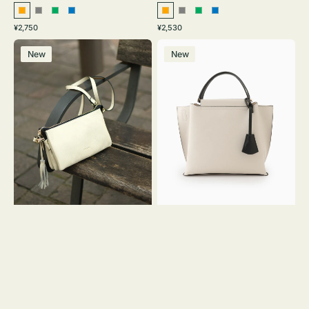
オ
グ
グ
ブ
オ
グ
グ
ブ
通
通
¥2,750
¥2,530
レ
レ
リ
ル
レ
レ
リ
ル
常
常
レ
バ
ン
ー
ー
ー
ン
ー
ー
ー
価
価
New
New
ザ
ッ
ジ
ン
ジ
ン
格
格
ー
グ
バ
バ
ッ
イ
グ
カ
タ
ラ
ッ
ー
セ
オ
ル
フ
シ
ィ
ョ
ス
ル
ミ
ダ
ニ
ー