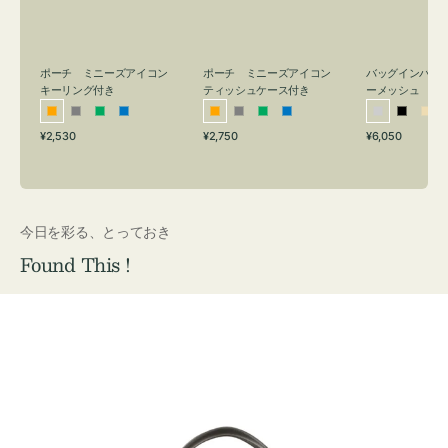
リ
ッ
メ
ン
シ
ッ
グ
ュ
シ
付
ケ
ュ
バッグインバッ
ポーチ ミニーズアイコン
ポーチ ミニーズアイコン
ーメッシュ
き
ー
キーリング付き
ティッシュケース付き
ス
シ
ブ
ベ
オ
グ
グ
ブ
オ
グ
グ
ブ
付
通
通
通
¥6,050
¥2,530
¥2,750
ル
ラ
ー
レ
レ
リ
ル
レ
レ
リ
ル
常
常
常
き
バ
ッ
ジ
ン
ー
ー
ー
ン
ー
ー
ー
価
価
価
ー
ク
ュ
ジ
ン
ジ
ン
格
格
格
今日を彩る、とっておき
Found This !