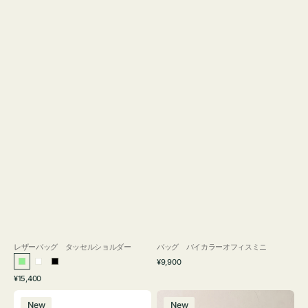
レザーバッグ タッセルショルダー
バッグ バイカラーオフィスミニ
通
¥9,900
ラ
ホ
ブ
常
通
¥15,400
イ
ワ
ラ
価
常
バ
バ
格
ト
イ
ッ
価
New
New