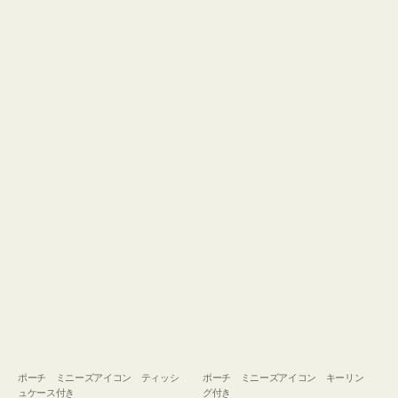
ュ
グ
ケ
付
ー
き
ス
付
き
ポーチ ミニーズアイコン ティッシ
ポーチ ミニーズアイコン キーリン
ュケース付き
グ付き