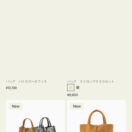
バッグ バイカラーオフィス
バッグ ナイロンフナ２コセット
通
¥12,100
ベ
グ
常
通
¥9,900
ー
レ
価
常
バ
バ
格
ジ
ー
価
New
New
ッ
ッ
ュ
格
グ
グ
MILLELA
MILLELA
FIRENZE
FIRENZE