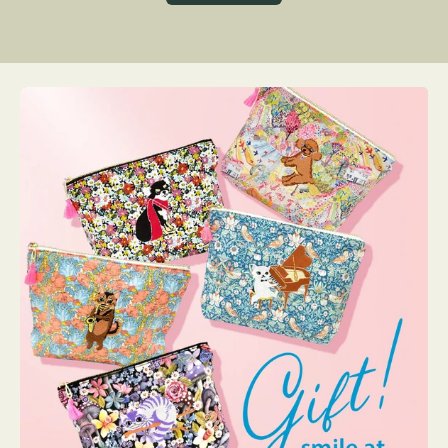
グ
ト
ク
格
リ
ー
ン