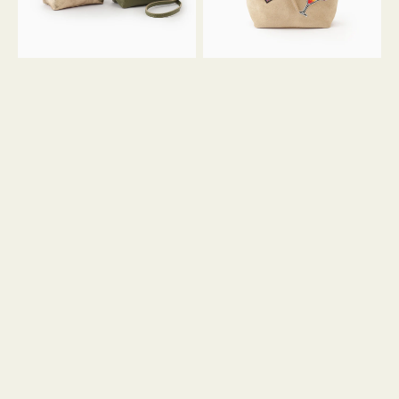
ン
ン
34
M
ミ
ス
ニ
エ
ト
ー
ー
ド
ト
ミ
ニ