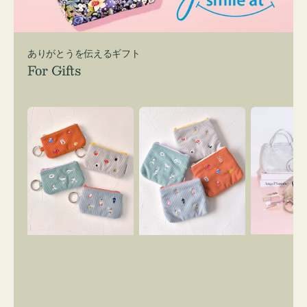
ありがとうを伝えるギフト
For Gifts
ポ
ポ
バ
ー
ー
ッ
チ
チ
グ
ミ
ミ
イ
ニ
ニ
ン
ー
ー
バ
ズ
ズ
ッ
ア
ア
グ
イ
イ
ス
コ
コ
マ
ン
ン
イ
キ
テ
リ
ー
ィ
ー