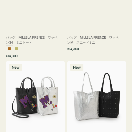
バッグ MILLELA FIRENZE ワッペ
バッグ MILLELA FIRENZE ワッペ
ン34 ミニトート
ンM スエードミニ
通
¥14,300
ブ
カ
常
通
¥14,300
ロ
ー
価
常
バ
バ
格
ン
キ
価
New
New
ッ
ッ
ズ
格
グ
グ
MILLELA
MILLELA
FIRENZE
FIRENZE
ワ
ス
ッ
タ
ペ
ッ
ン
ズ
M
ト
ミ
ー