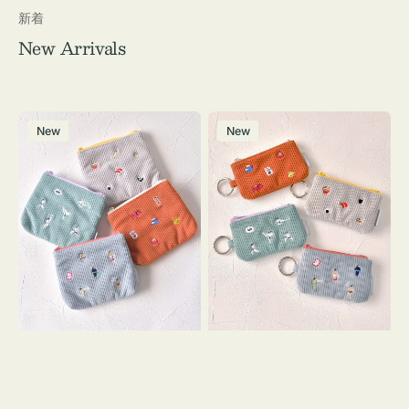
新着
New Arrivals
ポ
ポ
New
New
ー
ー
チ
チ
ミ
ミ
ニ
ニ
ー
ー
ズ
ズ
ア
ア
イ
イ
コ
コ
ン
ン
テ
キ
ィ
ー
ッ
リ
シ
ン