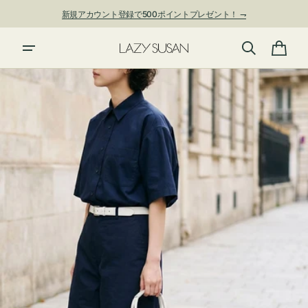
ン
新規アカウント登録で500ポイントプレゼント！ ⇁
ツ
に
進
カ
む
ー
ト