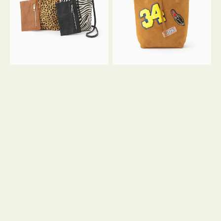
ア
ワ
ニ
ッ
マ
ペ
ル
ン
ガ
34
ラ
ス
ミ
エ
ニ
ー
ト
ド
ー
ミ
ト
ニ