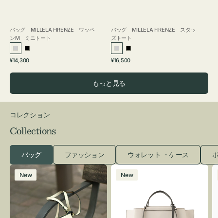
バッグ MILLELA FIRENZE ワッペ
バッグ MILLELA FIRENZE スタッ
ンM ミニトート
ズトート
シ
ブ
シ
ブ
通
通
¥14,300
¥16,500
ル
ラ
ル
ラ
常
常
バ
ッ
バ
ッ
価
価
もっと見る
ー
ク
ー
ク
格
格
コレクション
Collections
バッグ
ファッション
ウォレット ・ケース
ポ
レ
バ
New
New
ザ
ッ
ー
グ
バ
バ
ッ
イ