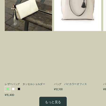
グ
カ
タ
ラ
ッ
ー
セ
オ
ル
フ
シ
ィ
ョ
ス
ル
ダ
ー
レザーバッグ タッセルショルダー
バッグ バイカラーオフィス
バ
通
通
¥12,100
¥9
ラ
ホ
ブ
常
常
通
¥15,400
イ
ワ
ラ
価
価
常
格
格
ト
イ
ッ
もっと見る
価