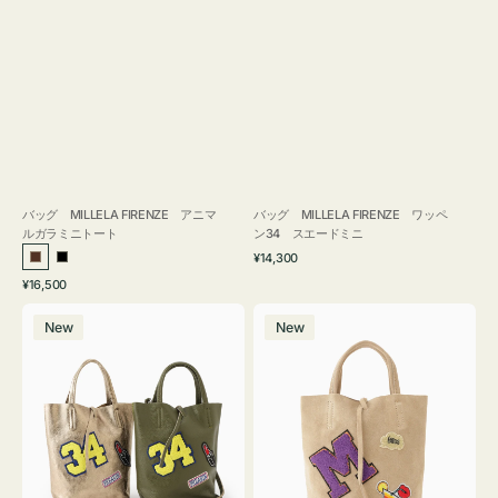
バッグ MILLELA FIRENZE アニマ
バッグ MILLELA FIRENZE ワッペ
ルガラミニトート
ン34 スエードミニ
通
¥14,300
ブ
ブ
常
通
¥16,500
ラ
ラ
価
常
バ
バ
格
ウ
ッ
価
New
New
ッ
ッ
ン
ク
格
グ
グ
MILLELA
MILLELA
FIRENZE
FIRENZE
ワ
ワ
ッ
ッ
ペ
ペ