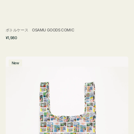
ボトルケース OSAMU GOODS COMIC
通
¥1,980
常
価
格
エ
New
コ
バ
ッ
グ
Ｓ
OSAMU
GOODS
COMIC