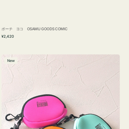
ポーチ ヨコ OSAMU GOODS COMIC
通
¥2,420
常
価
格
チ
New
ャ
ー
ム
ポ
ー
チ
WEEKEND(ER)
ク
ッ
シ