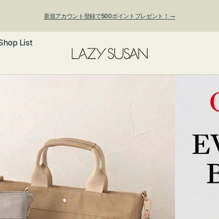
新規アカウント登録で500ポイントプレゼント！ ⇁
Shop List
ックレス
アス・イヤー
フ
ートバッグ
ング
ョルダーバッ
ッグチャー
レスレット・
・キーホルダ
ングル
マートフォン
ローチ
シェット
エア
ンドバッグ
子・ファン