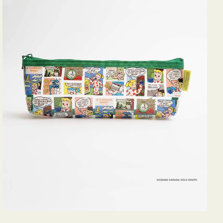
ヨ
コ
OSAMU
GOODS
COMIC