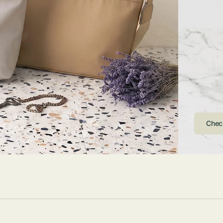
ストンバッグ
トール・ハッ
・グローブ
ュック
ガネ・サング
コバッグ・サ
ス・ルーペ
バッグ
ンカチ・ソッ
ス