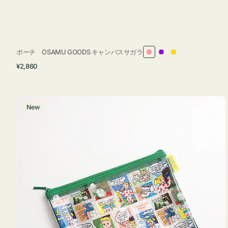
ポーチ OSAMU GOODS キャンバスサガラ
ピ
パ
イ
通
¥2,860
ン
ー
エ
常
ク
プ
ロ
価
ル
ー
格
ポ
New
ー
チ
フ
ラ
ッ
ト
OSAMU
GOODS
COMIC