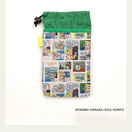
ケ
ー
ス
OSAMU
GOODS
COMIC