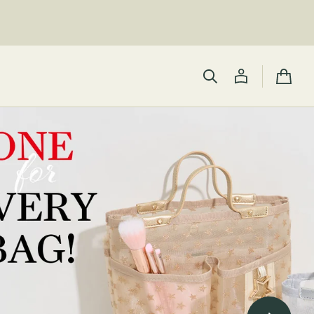
カ
ー
ト