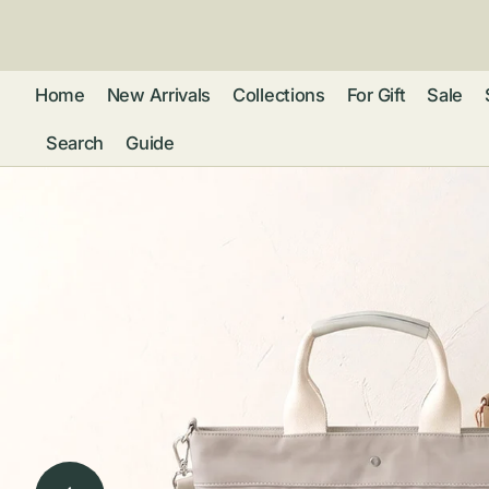
ン
ツ
に
進
Home
New Arrivals
Collections
For Gift
Sale
む
Search
Guide
フレグランス
アクセサリー
ネ
リストウォッチ
ピ
カ
バッグ
ト
リ
ファッション
シ
バ
ブ
グ
ム
ウォレット・革
バ
ー
小物
ス
ブ
ポ
ウ
ポーチ ・ メガ
ネケース・マル
ハ
扇