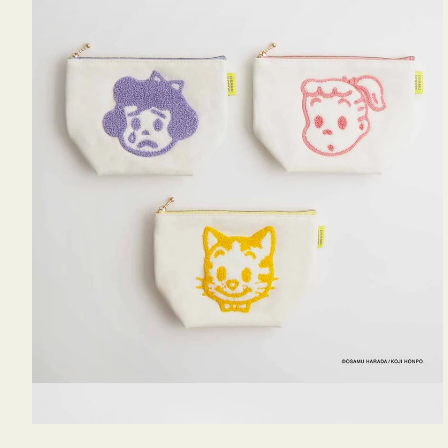
OSAMU
GOODS
キ
ャ
ン
バ
ス
サ
ガ
ラ