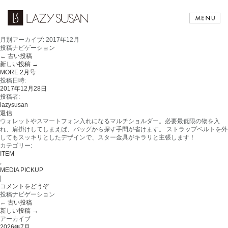
月別アーカイブ:
2017年12月
投稿ナビゲーション
←
古い投稿
新しい投稿
→
MORE 2月号
投稿日時:
2017年12月28日
投稿者:
lazysusan
返信
ウォレットやスマートフォン入れになるマルチショルダー。必要最低限の物を入
れ、肩掛けしてしまえば、バッグから探す手間が省けます。 ストラップベルトを外
してもスッキリとしたデザインで、スター金具がキラリと主張します！
カテゴリー:
ITEM
,
MEDIA PICKUP
|
コメントをどうぞ
投稿ナビゲーション
←
古い投稿
新しい投稿
→
アーカイブ
2026年7月