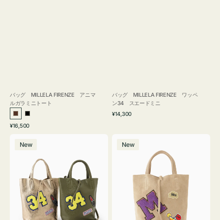
バッグ MILLELA FIRENZE アニマ
バッグ MILLELA FIRENZE ワッペ
ルガラミニトート
ン34 スエードミニ
通
¥14,300
ブ
ブ
常
通
¥16,500
ラ
ラ
価
常
バ
バ
格
ウ
ッ
価
New
New
ッ
ッ
ン
ク
格
グ
グ
MILLELA
MILLELA
FIRENZE
FIRENZE
ワ
ワ
ッ
ッ
ペ
ペ