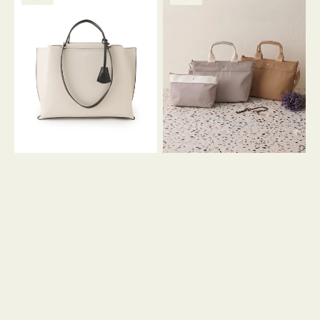
ッ
ッ
グ
ト
ク
格
グ
グ
リ
バ
ナ
ー
イ
イ
ン
カ
ロ
ラ
ン
ー
フ
オ
ナ
フ
２
ィ
コ
ス
セ
ッ
ト