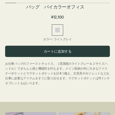
バッグ バイカラーオフィス
通
¥12,100
常
価
ラ
格
イ
カラー:
ライトグレイ
ト
グ
カートに追加する
レ
イ
お仕事バッグのファーストチョイス。［清潔感のライトグレー＆２サイズハ
ンドル］できちんと感と機能性を叶えます。メイン収納の外に大きなファス
ナーポケットとマグネットポケットを計4つ備え、文房具やガジェットなどお
仕事に必要なアイテムをすぐに取り出せます。マグネットポケットは11インチ
タブレットもはいります。