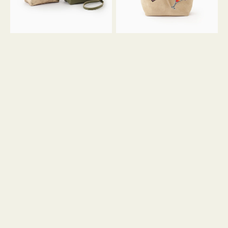
ン
ン
34
M
ミ
ス
ニ
エ
ト
ー
ー
ド
ト
ミ
ニ