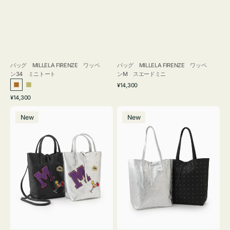
バッグ MILLELA FIRENZE ワッペ
バッグ MILLELA FIRENZE ワッペ
ン34 ミニトート
ンM スエードミニ
通
¥14,300
ブ
カ
常
通
¥14,300
ロ
ー
価
常
バ
バ
格
ン
キ
価
New
New
ッ
ッ
ズ
格
グ
グ
MILLELA
MILLELA
FIRENZE
FIRENZE
ワ
ス
ッ
タ
ペ
ッ
ン
ズ
M
ト
ミ
ー