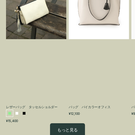
グ
カ
タ
ラ
ッ
ー
セ
オ
ル
フ
シ
ィ
ョ
ス
ル
ダ
ー
レザーバッグ タッセルショルダー
バッグ バイカラーオフィス
バ
通
通
¥12,100
¥9
ラ
ホ
ブ
常
常
通
¥15,400
イ
ワ
ラ
価
価
常
格
格
ト
イ
ッ
もっと見る
価