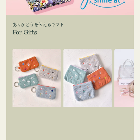
ありがとうを伝えるギフト
For Gifts
ポ
ポ
バ
ー
ー
ッ
チ
チ
グ
ミ
ミ
イ
ニ
ニ
ン
ー
ー
バ
ズ
ズ
ッ
ア
ア
グ
イ
イ
ス
コ
コ
マ
ン
ン
イ
キ
テ
リ
ー
ィ
ー