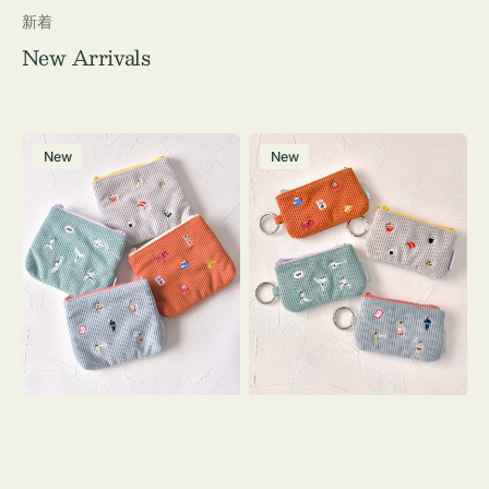
新着
New Arrivals
ポ
ポ
New
New
ー
ー
チ
チ
ミ
ミ
ニ
ニ
ー
ー
ズ
ズ
ア
ア
イ
イ
コ
コ
ン
ン
テ
キ
ィ
ー
ッ
リ
シ
ン