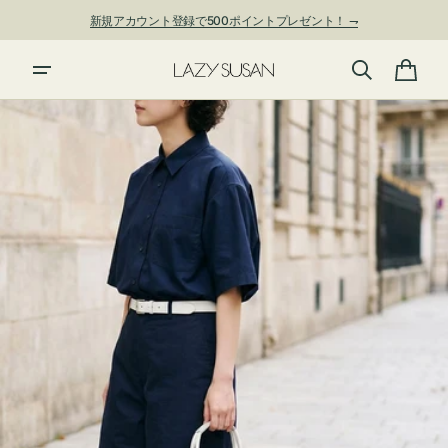
ン
新規アカウント登録で500ポイントプレゼント！ ⇁
ツ
に
進
カ
む
ー
ト