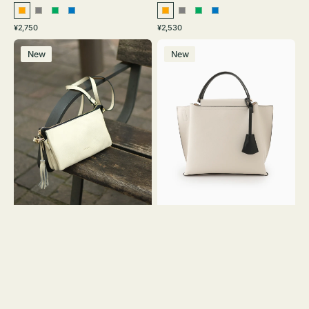
オ
グ
グ
ブ
オ
グ
グ
ブ
通
通
¥2,750
¥2,530
レ
レ
リ
ル
レ
レ
リ
ル
常
常
レ
バ
ン
ー
ー
ー
ン
ー
ー
ー
価
価
New
New
ザ
ッ
ジ
ン
ジ
ン
格
格
ー
グ
バ
バ
ッ
イ
グ
カ
タ
ラ
ッ
ー
セ
オ
ル
フ
シ
ィ
ョ
ス
ル
ミ
ダ
ニ
ー