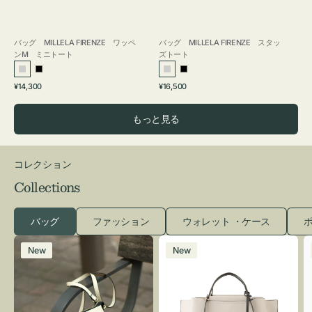
バッグ MILLELA FIRENZE ワッペ
バッグ MILLELA FIRENZE スタッ
ンM ミニトート
ズトート
シ
ブ
シ
ブ
通
通
¥14,300
¥16,500
ル
ラ
ル
ラ
常
常
バ
ッ
バ
ッ
価
価
もっと見る
ー
ク
ー
ク
格
格
コレクション
Collections
バッグ
ファッション
ウォレット ・ケース
ポ
レ
バ
New
New
ザ
ッ
ー
グ
バ
バ
ッ
イ