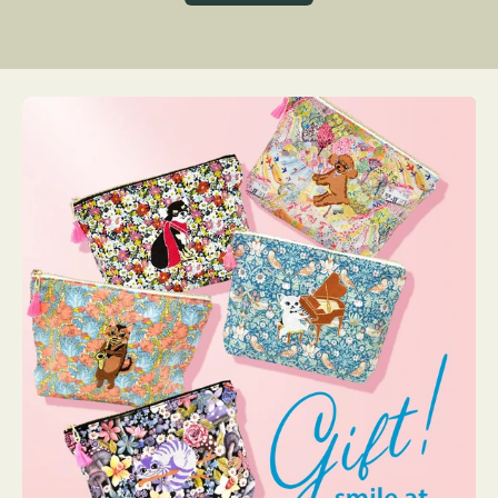
グ
ト
ク
格
リ
ー
ン