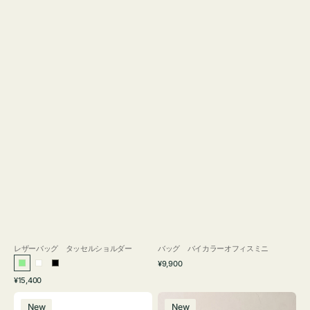
レザーバッグ タッセルショルダー
バッグ バイカラーオフィスミニ
通
¥9,900
ラ
ホ
ブ
常
通
¥15,400
イ
ワ
ラ
価
常
バ
バ
格
ト
イ
ッ
価
New
New