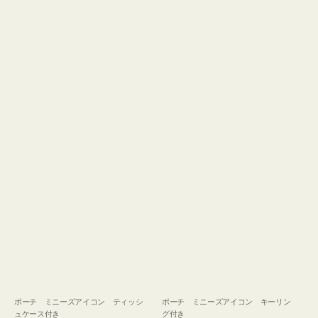
ュ
グ
ケ
付
ー
き
ス
付
き
ポーチ ミニーズアイコン ティッシ
ポーチ ミニーズアイコン キーリン
ュケース付き
グ付き