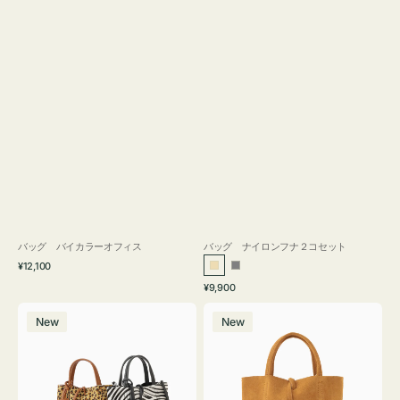
バッグ バイカラーオフィス
バッグ ナイロンフナ２コセット
通
¥12,100
ベ
グ
常
通
¥9,900
ー
レ
価
常
バ
バ
格
ジ
ー
価
New
New
ッ
ッ
ュ
格
グ
グ
MILLELA
MILLELA
FIRENZE
FIRENZE