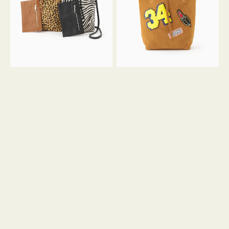
ア
ワ
ニ
ッ
マ
ペ
ル
ン
ガ
34
ラ
ス
ミ
エ
ニ
ー
ト
ド
ー
ミ
ト
ニ