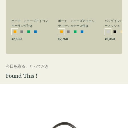
リ
ッ
メ
ン
シ
ッ
グ
ュ
シ
付
ケ
ュ
バッグインバッ
ポーチ ミニーズアイコン
ポーチ ミニーズアイコン
ーメッシュ
き
ー
キーリング付き
ティッシュケース付き
ス
シ
ブ
ベ
オ
グ
グ
ブ
オ
グ
グ
ブ
付
通
通
通
¥6,050
¥2,530
¥2,750
ル
ラ
ー
レ
レ
リ
ル
レ
レ
リ
ル
常
常
常
き
バ
ッ
ジ
ン
ー
ー
ー
ン
ー
ー
ー
価
価
価
ー
ク
ュ
ジ
ン
ジ
ン
格
格
格
今日を彩る、とっておき
Found This !