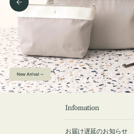
チケース他
ボ
ス
コスメ
ト
リ
ジュエリーボッ
メ
エ
クス ・ケース
ラ
ブ
インテリア
傘
ハ
ク
Check ⇁
Infomation
お届け遅延のお知らせ