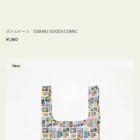
ボトルケース OSAMU GOODS COMIC
通
¥1,980
常
価
格
エ
New
コ
バ
ッ
グ
Ｓ
OSAMU
GOODS
COMIC