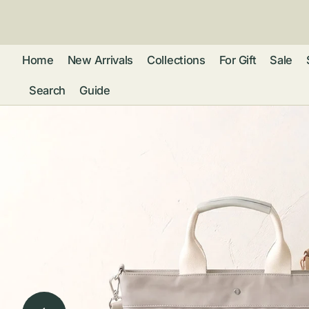
ン
ツ
に
進
Home
New Arrivals
Collections
For Gift
Sale
む
Search
Guide
フレグランス
アクセサリー
ネ
リストウォッチ
ピ
カ
バッグ
ト
リ
ファッション
シ
バ
ブ
グ
ム
ウォレット・革
バ
ー
小物
ス
ブ
ポ
ウ
ポーチ ・ メガ
ネケース・マル
ハ
扇