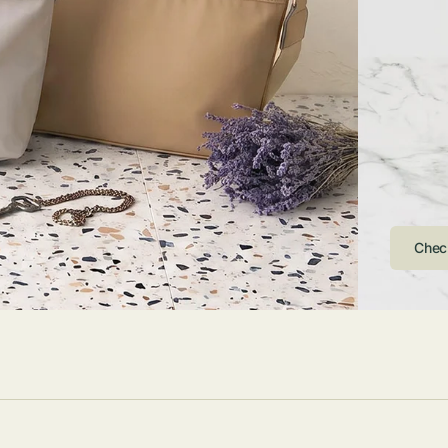
ストンバッグ
トール・ハッ
・グローブ
ュック
ガネ・サング
コバッグ・サ
ス・ルーペ
バッグ
ンカチ・ソッ
ス