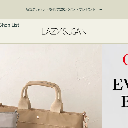
新規アカウント登録で500ポイントプレゼント！ ⇁
Shop List
ックレス
アス・イヤー
フ
ートバッグ
ング
ョルダーバッ
ッグチャー
レスレット・
・キーホルダ
ングル
マートフォン
ローチ
シェット
エア
ンドバッグ
子・ファン