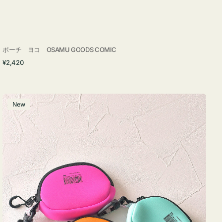
ポーチ ヨコ OSAMU GOODS COMIC
通
¥2,420
常
価
格
チ
New
ャ
ー
ム
ポ
ー
チ
WEEKEND(ER)
ク
ッ
シ