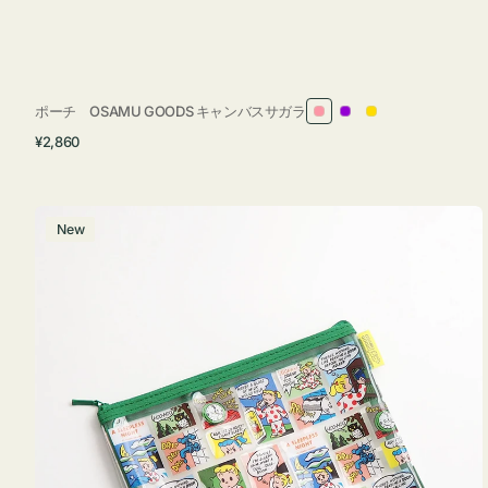
ポーチ OSAMU GOODS キャンバスサガラ
ピ
パ
イ
通
¥2,860
ン
ー
エ
常
ク
プ
ロ
価
ル
ー
格
ポ
New
ー
チ
フ
ラ
ッ
ト
OSAMU
GOODS
COMIC