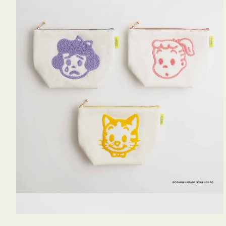
OSAMU
GOODS
キ
ャ
ン
バ
ス
サ
ガ
ラ