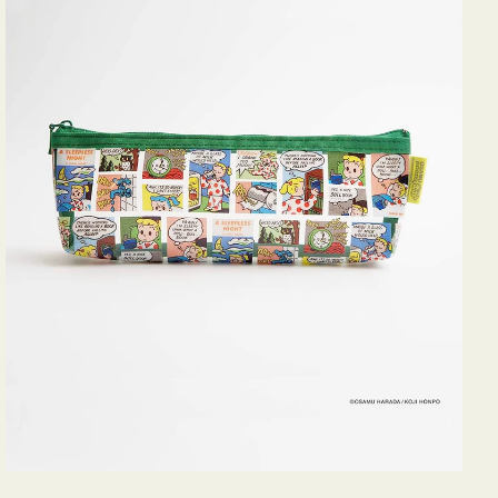
ヨ
コ
OSAMU
GOODS
COMIC