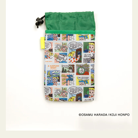
ケ
ー
ス
OSAMU
GOODS
COMIC