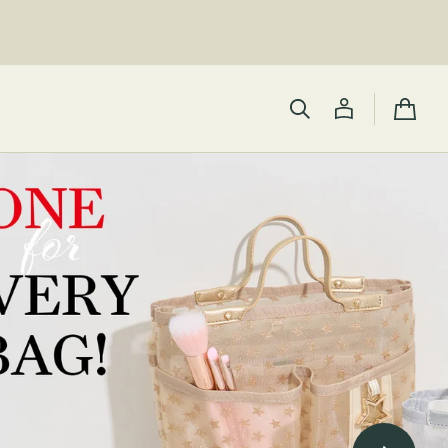
カ
ー
ト