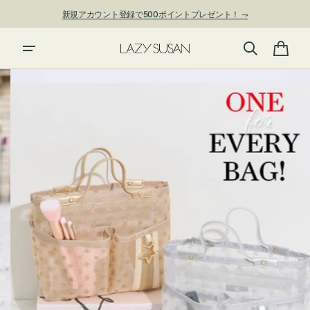
ン
新規アカウント登録で500ポイントプレゼント！ ⇁
ツ
に
夏季休業および発送停止について
進
カ
む
ー
ト