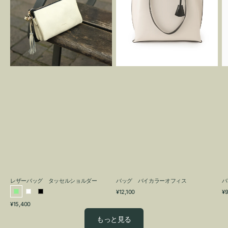
グ
カ
タ
ラ
ッ
ー
セ
オ
ル
フ
シ
ィ
ョ
ス
ル
ダ
ー
レザーバッグ タッセルショルダー
バッグ バイカラーオフィス
バ
通
通
¥12,100
¥9
ラ
ホ
ブ
常
常
通
¥15,400
イ
ワ
ラ
価
価
常
格
格
ト
イ
ッ
もっと見る
価