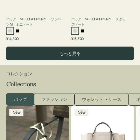
バッグ MILLELA FIRENZE ワッペ
バッグ MILLELA FIRENZE スタッ
ンM ミニトート
ズトート
シ
ブ
シ
ブ
通
通
¥14,300
¥16,500
ル
ラ
ル
ラ
常
常
バ
ッ
バ
ッ
価
価
もっと見る
ー
ク
ー
ク
格
格
コレクション
Collections
バッグ
ファッション
ウォレット ・ケース
ポ
レ
バ
New
New
ザ
ッ
ー
グ
バ
バ
ッ
イ