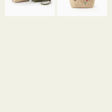
ン
ン
34
M
ミ
ス
ニ
エ
ト
ー
ー
ド
ト
ミ
ニ