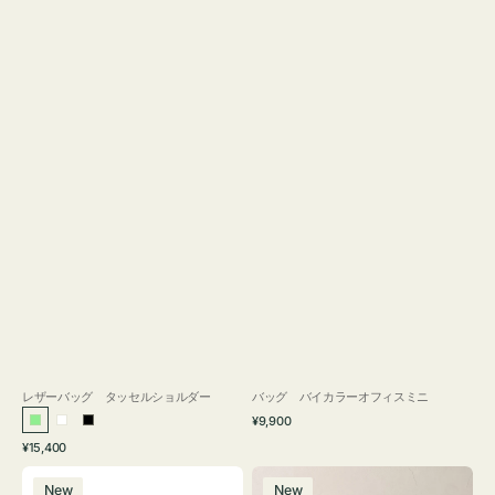
レザーバッグ タッセルショルダー
バッグ バイカラーオフィスミニ
通
¥9,900
ラ
ホ
ブ
常
通
¥15,400
イ
ワ
ラ
価
常
バ
バ
格
ト
イ
ッ
価
New
New