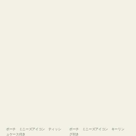
ュ
グ
ケ
付
ー
き
ス
付
き
ポーチ ミニーズアイコン ティッシ
ポーチ ミニーズアイコン キーリン
ュケース付き
グ付き