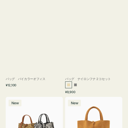
バッグ バイカラーオフィス
バッグ ナイロンフナ２コセット
通
¥12,100
ベ
グ
常
通
¥9,900
ー
レ
価
常
バ
バ
格
ジ
ー
価
New
New
ッ
ッ
ュ
格
グ
グ
MILLELA
MILLELA
FIRENZE
FIRENZE