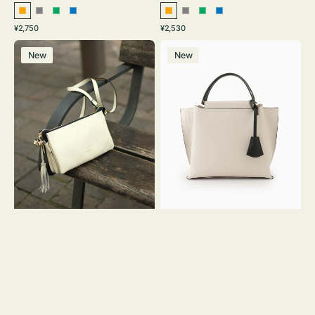
オ
グ
グ
ブ
オ
グ
グ
ブ
通
通
¥2,750
¥2,530
レ
レ
リ
ル
レ
レ
リ
ル
常
常
レ
バ
ン
ー
ー
ー
ン
ー
ー
ー
価
価
New
New
ザ
ッ
ジ
ン
ジ
ン
格
格
ー
グ
バ
バ
ッ
イ
グ
カ
タ
ラ
ッ
ー
セ
オ
ル
フ
シ
ィ
ョ
ス
ル
ミ
ダ
ニ
ー