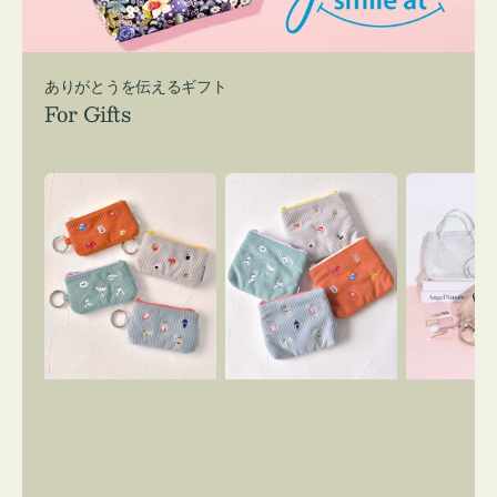
ありがとうを伝えるギフト
For Gifts
ポ
ポ
バ
ー
ー
ッ
チ
チ
グ
ミ
ミ
イ
ニ
ニ
ン
ー
ー
バ
ズ
ズ
ッ
ア
ア
グ
イ
イ
ス
コ
コ
マ
ン
ン
イ
キ
テ
リ
ー
ィ
ー