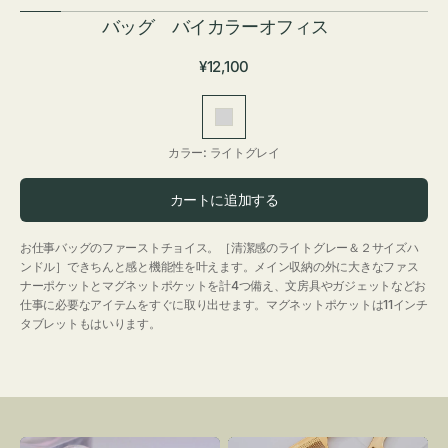
バッグ バイカラーオフィス
通
¥12,100
常
価
ラ
格
イ
カラー:
ライトグレイ
ト
グ
カートに追加する
レ
イ
お仕事バッグのファーストチョイス。［清潔感のライトグレー＆２サイズハ
ンドル］できちんと感と機能性を叶えます。メイン収納の外に大きなファス
ナーポケットとマグネットポケットを計4つ備え、文房具やガジェットなどお
仕事に必要なアイテムをすぐに取り出せます。マグネットポケットは11インチ
タブレットもはいります。