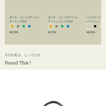
リ
ッ
メ
ン
シ
ッ
グ
ュ
シ
付
ケ
ュ
バッグインバッ
ポーチ ミニーズアイコン
ポーチ ミニーズアイコン
ーメッシュ
き
ー
キーリング付き
ティッシュケース付き
ス
シ
ブ
ベ
オ
グ
グ
ブ
オ
グ
グ
ブ
付
通
通
通
¥6,050
¥2,530
¥2,750
ル
ラ
ー
レ
レ
リ
ル
レ
レ
リ
ル
常
常
常
き
バ
ッ
ジ
ン
ー
ー
ー
ン
ー
ー
ー
価
価
価
ー
ク
ュ
ジ
ン
ジ
ン
格
格
格
今日を彩る、とっておき
Found This !