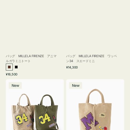
バッグ MILLELA FIRENZE アニマ
バッグ MILLELA FIRENZE ワッペ
ルガラミニトート
ン34 スエードミニ
通
¥14,300
ブ
ブ
常
通
¥16,500
ラ
ラ
価
常
バ
バ
格
ウ
ッ
価
New
New
ッ
ッ
ン
ク
格
グ
グ
MILLELA
MILLELA
FIRENZE
FIRENZE
ワ
ワ
ッ
ッ
ペ
ペ