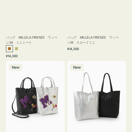
バッグ MILLELA FIRENZE ワッペ
バッグ MILLELA FIRENZE ワッペ
ン34 ミニトート
ンM スエードミニ
通
¥14,300
ブ
カ
常
通
¥14,300
ロ
ー
価
常
バ
バ
格
ン
キ
価
New
New
ッ
ッ
ズ
格
グ
グ
MILLELA
MILLELA
FIRENZE
FIRENZE
ワ
ス
ッ
タ
ペ
ッ
ン
ズ
M
ト
ミ
ー