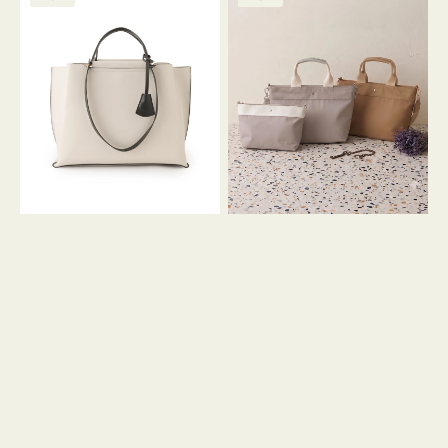
ッ
ッ
グ
ト
ク
格
グ
グ
リ
バ
ナ
ー
イ
イ
ン
カ
ロ
ラ
ン
ー
フ
オ
ナ
フ
２
ィ
コ
ス
セ
ッ
ト