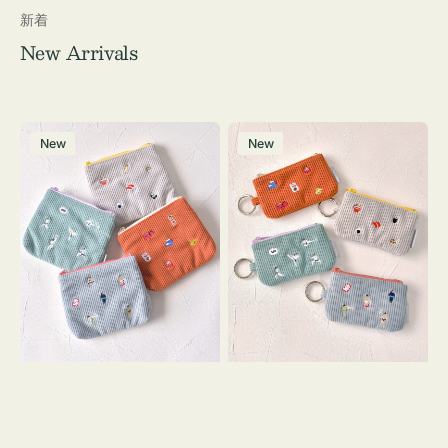
新着
New Arrivals
ポ
ポ
New
New
ー
ー
チ
チ
ミ
ミ
ニ
ニ
ー
ー
ズ
ズ
ア
ア
イ
イ
コ
コ
ン
ン
テ
キ
ィ
ー
ッ
リ
シ
ン