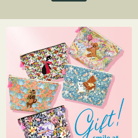
グ
ト
ク
格
リ
ー
ン