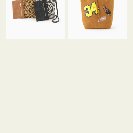
ア
ワ
ニ
ッ
マ
ペ
ル
ン
ガ
34
ラ
ス
ミ
エ
ニ
ー
ト
ド
ー
ミ
ト
ニ