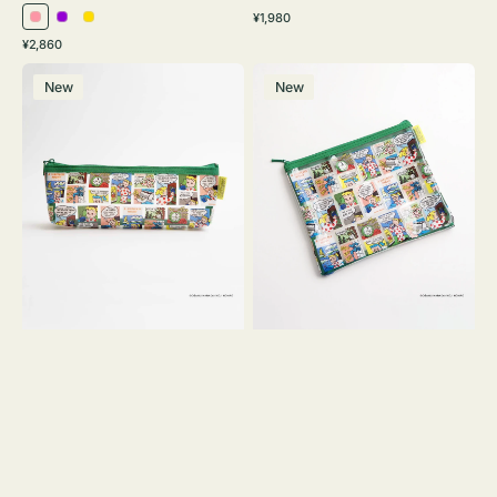
通
¥1,980
ピ
パ
イ
常
通
¥2,860
ン
ー
エ
価
常
ポ
ポ
格
ク
プ
ロ
価
New
New
ー
ー
ル
ー
格
チ
チ
ヨ
フ
コ
ラ
OSAMU
ッ
GOODS
ト
COMIC
OSAMU
GOODS
COMIC