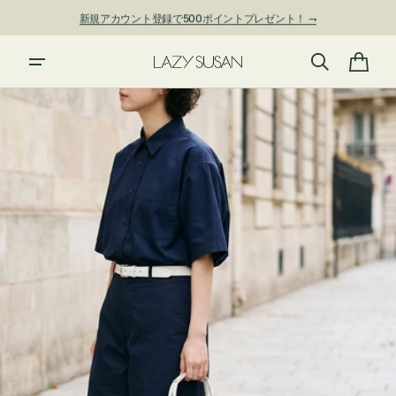
ン
新規アカウント登録で500ポイントプレゼント！ ⇁
ツ
に
進
カ
む
ー
ト