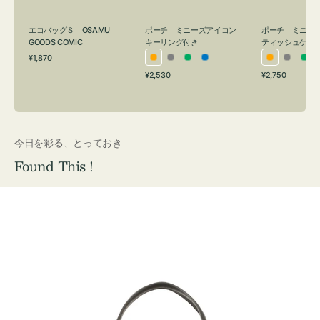
グ
ュ
付
ケ
エコバッグＳ OSAMU
ポーチ ミニーズアイコン
ポーチ ミニー
き
ー
GOODS COMIC
キーリング付き
ティッシュケー
通
ス
¥1,870
オ
グ
グ
ブ
オ
グ
グ
常
付
通
通
¥2,530
¥2,750
レ
レ
リ
ル
レ
レ
リ
価
常
常
き
格
ン
ー
ー
ー
ン
ー
ー
価
価
ジ
ン
ジ
ン
格
格
今日を彩る、とっておき
Found This !