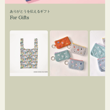
ありがとうを伝えるギフト
For Gifts
エ
ポ
ポ
コ
ー
ー
バ
チ
チ
ッ
ミ
ミ
グ
ニ
ニ
Ｓ
ー
ー
OSAMU
ズ
ズ
GOODS
ア
ア
COMIC
イ
イ
コ
コ
ン
ン
キ
テ
ー
ィ
リ
ッ
ン
シ