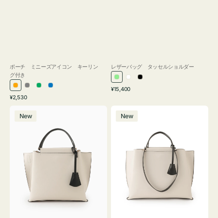
ポーチ ミニーズアイコン キーリン
レザーバッグ タッセルショルダー
グ付き
ラ
ホ
ブ
通
オ
グ
グ
ブ
¥15,400
イ
ワ
ラ
通
常
¥2,530
レ
レ
リ
ル
ト
イ
ッ
常
価
バ
バ
ン
ー
ー
ー
グ
ト
ク
価
格
New
New
ッ
ッ
ジ
ン
格
リ
グ
グ
ー
バ
バ
ン
イ
イ
カ
カ
ラ
ラ
ー
ー
オ
オ
フ
フ
ィ
ィ