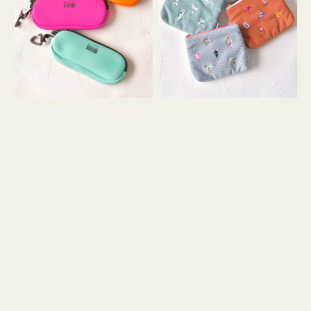
ス
ー
WEEKEND(ER)
ズ
ク
ア
ッ
イ
シ
コ
ョ
ン
ン
テ
ィ
ッ
シ
ュ
ケ
ー
ス
付
き