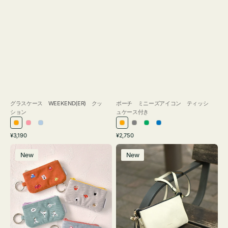
グラスケース WEEKEND(ER) クッ
ポーチ ミニーズアイコン ティッシ
ション
ュケース付き
オ
ピ
ラ
オ
グ
グ
ブ
通
通
¥3,190
¥2,750
レ
ン
イ
レ
レ
リ
ル
常
常
ポ
レ
ン
ク
ト
ン
ー
ー
ー
価
価
New
New
ー
ザ
ジ
ブ
ジ
ン
格
格
チ
ー
ル
ミ
バ
ー
ニ
ッ
ー
グ
ズ
タ
ア
ッ