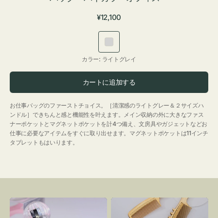
通
¥12,100
常
価
ラ
格
イ
カラー:
ライトグレイ
ト
グ
カートに追加する
レ
イ
お仕事バッグのファーストチョイス。［清潔感のライトグレー＆２サイズハ
ンドル］できちんと感と機能性を叶えます。メイン収納の外に大きなファス
ナーポケットとマグネットポケットを計4つ備え、文房具やガジェットなどお
仕事に必要なアイテムをすぐに取り出せます。マグネットポケットは11インチ
タブレットもはいります。