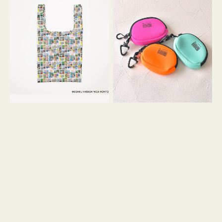
バ
ー
ッ
ム
グ
ポ
Ｓ
ー
OSAMU
チ
GOODS
WEEKEND(ER)
COMIC
ク
ッ
シ
ョ
ン
ミ
ニ