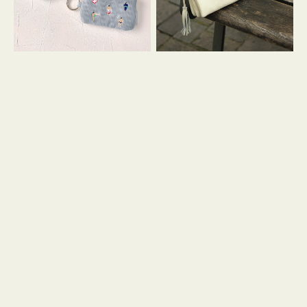
イ
セ
コ
ル
ン
シ
キ
ョ
ー
ル
リ
ダ
ン
ー
グ
付
き