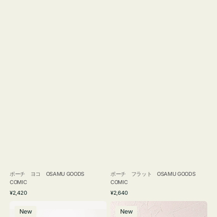
ポーチ ヨコ OSAMU GOODS
ポーチ フラット OSAMU GOODS
COMIC
COMIC
通
通
¥2,420
¥2,640
常
常
エ
チ
価
価
New
New
コ
ャ
格
格