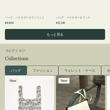
バッグ バイカラーオフィスミニ
バッグ バイカラーオフィス
通
通
¥9,900
¥12,100
常
常
価
価
もっと見る
格
格
コレクション
Collections
バッグ
ファッション
ウォレット ・ケース
ポ
エ
レ
New
New
コ
ザ
バ
ー
ッ
バ
グ
ッ
Ｓ
グ