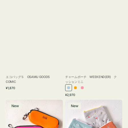
エコバッグＳ OSAMU GOODS
チャームポーチ WEEKEND(ER) ク
COMIC
ッションミニ
通
¥1,870
ラ
オ
ピ
常
通
¥2,970
イ
レ
ン
価
常
グ
ポ
格
ト
ン
ク
価
New
New
ラ
ー
ブ
ジ
格
ス
チ
ル
ケ
ミ
ー
ー
ニ