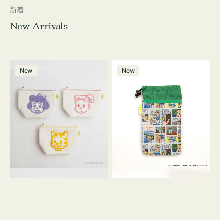
新着
New Arrivals
ポ
ボ
New
New
ー
ト
チ
ル
OSAMU
ケ
GOODS
ー
キ
ス
ャ
OSAMU
ン
GOODS
バ
COMIC
ス
サ
ガ
ラ