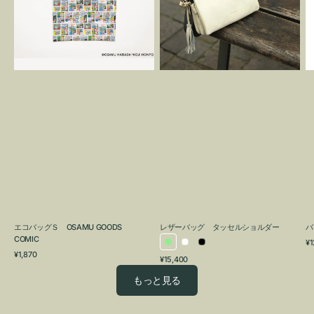
OSAMU
タ
GOODS
ッ
COMIC
セ
ル
シ
ョ
ル
ダ
ー
エコバッグＳ OSAMU GOODS
レザーバッグ タッセルショルダー
バ
COMIC
通
¥1
ラ
ホ
ブ
通
常
¥1,870
通
¥15,400
イ
ワ
ラ
常
価
常
価
格
ト
イ
ッ
もっと見る
価
格
グ
ト
ク
格
リ