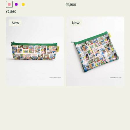
通
¥1,980
ピ
パ
イ
常
通
¥2,860
ン
ー
エ
価
常
ポ
ポ
格
ク
プ
ロ
価
New
New
ー
ー
ル
ー
格
チ
チ
ヨ
フ
コ
ラ
OSAMU
ッ
GOODS
ト
COMIC
OSAMU
GOODS
COMIC