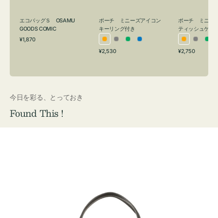
グ
ュ
付
ケ
エコバッグＳ OSAMU
ポーチ ミニーズアイコン
ポーチ ミニー
き
ー
GOODS COMIC
キーリング付き
ティッシュケー
通
ス
¥1,870
オ
グ
グ
ブ
オ
グ
グ
常
付
通
通
¥2,530
¥2,750
レ
レ
リ
ル
レ
レ
リ
価
常
常
き
格
ン
ー
ー
ー
ン
ー
ー
価
価
ジ
ン
ジ
ン
格
格
今日を彩る、とっておき
Found This !