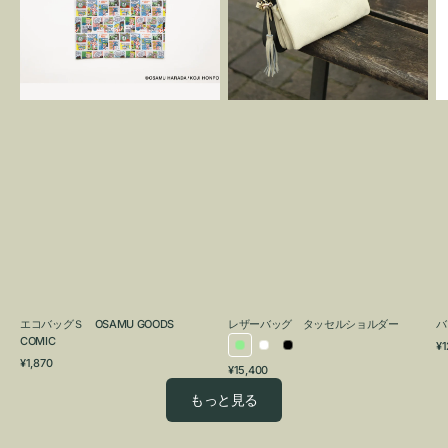
OSAMU
タ
GOODS
ッ
COMIC
セ
ル
シ
ョ
ル
ダ
ー
エコバッグＳ OSAMU GOODS
レザーバッグ タッセルショルダー
バ
COMIC
通
¥1
ラ
ホ
ブ
通
常
¥1,870
通
¥15,400
イ
ワ
ラ
常
価
常
価
格
ト
イ
ッ
もっと見る
価
格
グ
ト
ク
格
リ