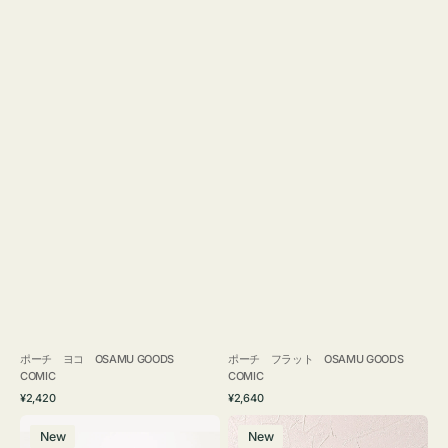
ポーチ ヨコ OSAMU GOODS
ポーチ フラット OSAMU GOODS
COMIC
COMIC
通
通
¥2,420
¥2,640
常
常
エ
チ
価
価
New
New
コ
ャ
格
格