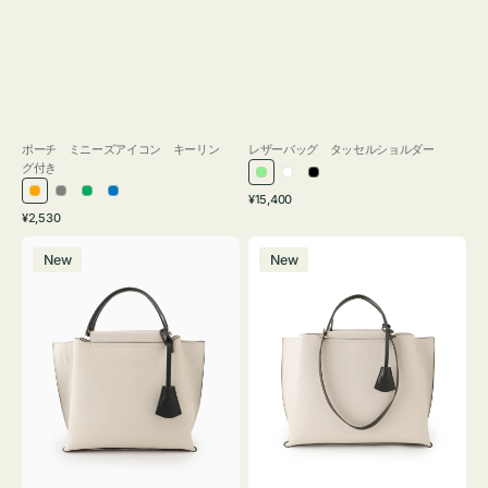
ポーチ ミニーズアイコン キーリン
レザーバッグ タッセルショルダー
グ付き
ラ
ホ
ブ
通
オ
グ
グ
ブ
¥15,400
イ
ワ
ラ
通
常
¥2,530
レ
レ
リ
ル
ト
イ
ッ
常
価
バ
バ
ン
ー
ー
ー
グ
ト
ク
価
格
New
New
ッ
ッ
ジ
ン
格
リ
グ
グ
ー
バ
バ
ン
イ
イ
カ
カ
ラ
ラ
ー
ー
オ
オ
フ
フ
ィ
ィ