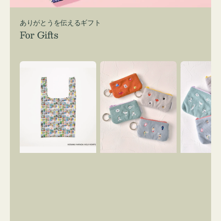
ありがとうを伝えるギフト
For Gifts
エ
ポ
ポ
コ
ー
ー
バ
チ
チ
ッ
ミ
ミ
グ
ニ
ニ
Ｓ
ー
ー
OSAMU
ズ
ズ
GOODS
ア
ア
COMIC
イ
イ
コ
コ
ン
ン
キ
テ
ー
ィ
リ
ッ
ン
シ