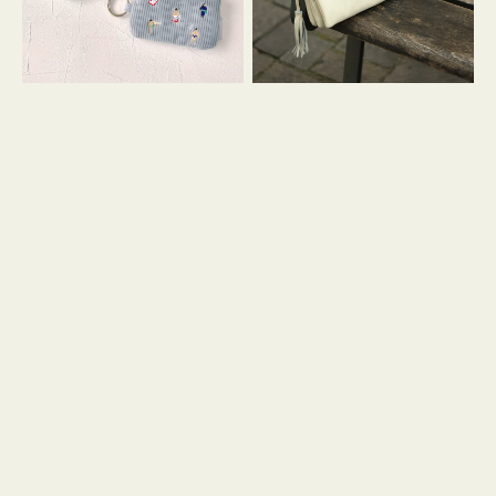
イ
セ
コ
ル
ン
シ
キ
ョ
ー
ル
リ
ダ
ン
ー
グ
付
き