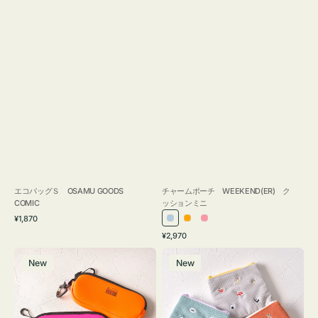
エコバッグＳ OSAMU GOODS
チャームポーチ WEEKEND(ER) ク
COMIC
ッションミニ
通
¥1,870
ラ
オ
ピ
常
通
¥2,970
イ
レ
ン
価
常
グ
ポ
格
ト
ン
ク
価
New
New
ラ
ー
ブ
ジ
格
ス
チ
ル
ケ
ミ
ー
ー
ニ