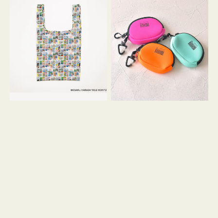
バ
ー
ッ
ム
グ
ポ
Ｓ
ー
OSAMU
チ
GOODS
WEEKEND(ER)
COMIC
ク
ッ
シ
ョ
ン
ミ
ニ