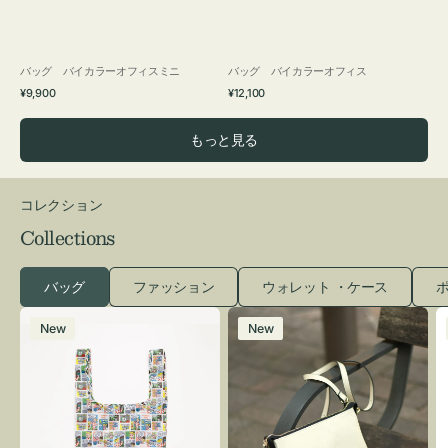
バッグ バイカラーオフィスミニ
バッグ バイカラーオフィス
通
通
¥9,900
¥12,100
常
常
価
価
もっと見る
格
格
コレクション
Collections
バッグ
ファッション
ウォレット ・ケース
ポ
エ
レ
New
New
コ
ザ
バ
ー
ッ
バ
グ
ッ
Ｓ
グ