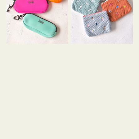
ス
ー
WEEKEND(ER)
ズ
ク
ア
ッ
イ
シ
コ
ョ
ン
ン
テ
ィ
ッ
シ
ュ
ケ
ー
ス
付
き