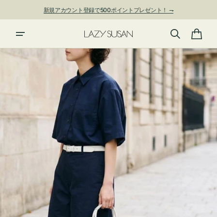
ン
新規アカウント登録で500ポイントプレゼント！ ⇁
ツ
に
夏季休業および発送停止について
進
カ
む
ー
ト