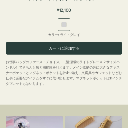
通
¥12,100
常
価
ラ
格
イ
カラー:
ライトグレイ
ト
グ
カートに追加する
レ
イ
お仕事バッグのファーストチョイス。［清潔感のライトグレー＆２サイズハ
ンドル］できちんと感と機能性を叶えます。メイン収納の外に大きなファス
ナーポケットとマグネットポケットを計4つ備え、文房具やガジェットなどお
仕事に必要なアイテムをすぐに取り出せます。マグネットポケットは11インチ
タブレットもはいります。