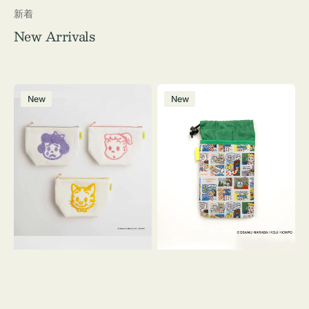
新着
New Arrivals
ポ
ボ
New
New
ー
ト
チ
ル
OSAMU
ケ
GOODS
ー
キ
ス
ャ
OSAMU
ン
GOODS
バ
COMIC
ス
サ
ガ
ラ