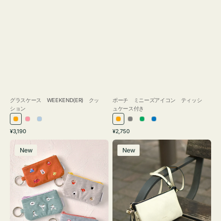
グラスケース WEEKEND(ER) クッ
ポーチ ミニーズアイコン ティッシ
ション
ュケース付き
オ
ピ
ラ
オ
グ
グ
ブ
通
通
¥3,190
¥2,750
レ
ン
イ
レ
レ
リ
ル
常
常
ポ
レ
ン
ク
ト
ン
ー
ー
ー
価
価
New
New
ー
ザ
ジ
ブ
ジ
ン
格
格
チ
ー
ル
ミ
バ
ー
ニ
ッ
ー
グ
ズ
タ
ア
ッ