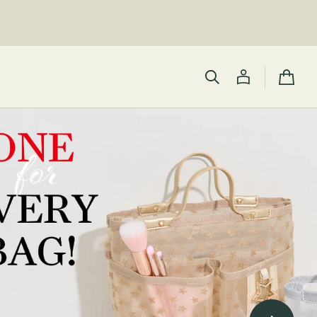
カ
ー
ト