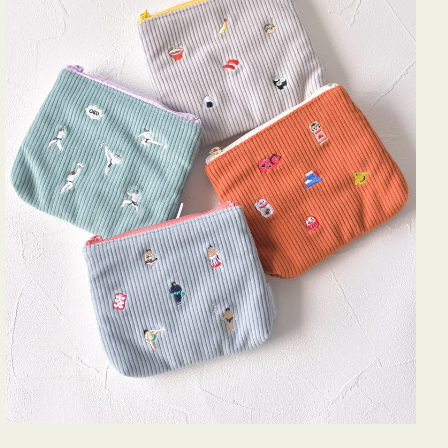
ミ
ニ
ー
ズ
ア
イ
コ
ン
テ
ィ
ッ
シ
ュ
ケ
ー
ス
付
き