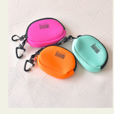
ム
ポ
ー
チ
WEEKEND(ER)
ク
ッ
シ
ョ
ン
ミ
ニ