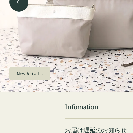
チケース他
ボ
ス
コスメ
ト
リ
ジュエリーボッ
メ
エ
クス ・ケース
ラ
ブ
インテリア
傘
ハ
ク
Check ⇁
Infomation
お届け遅延のお知らせ