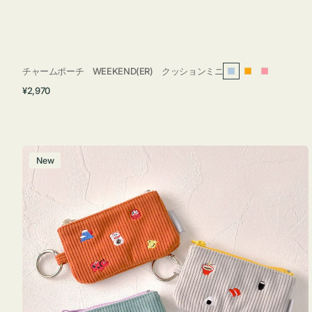
チャームポーチ WEEKEND(ER) クッションミニ
ラ
オ
ピ
通
¥2,970
イ
レ
ン
常
ト
ン
ク
価
ブ
ジ
格
ル
ポ
New
ー
ー
チ
ミ
ニ
ー
ズ
ア
イ
コ