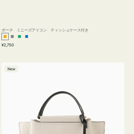
ポーチ ミニーズアイコン ティッシュケース付き
オ
グ
グ
ブ
通
¥2,750
レ
レ
リ
ル
常
ン
ー
ー
ー
価
ジ
ン
格
バ
New
ッ
グ
バ
イ
カ
ラ
ー
オ
フ