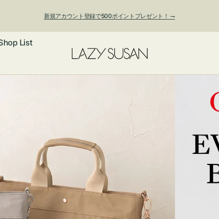
新規アカウント登録で500ポイントプレゼント！ ⇁
Shop List
夏季休業および発送停止について
ックレス
アス・イヤー
フ
ートバッグ
ング
ョルダーバッ
ッグチャー
レスレット・
・キーホルダ
ングル
マートフォン
ローチ
シェット
エア
ンドバッグ
子・ファン