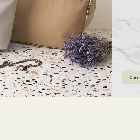
ストンバッグ
トール・ハッ
・グローブ
ュック
ガネ・サング
コバッグ・サ
ス・ルーペ
バッグ
ンカチ・ソッ
ス
Arri