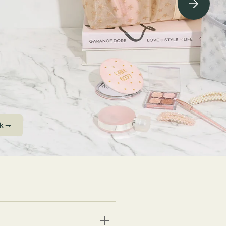
ving Soon⇁