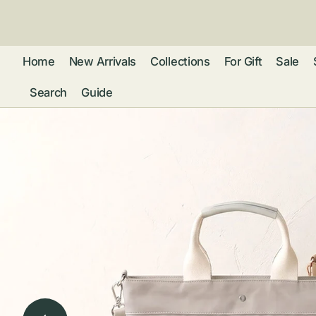
ン
ツ
に
進
Home
New Arrivals
Collections
For Gift
Sale
む
Search
Guide
フレグランス
アクセサリー
ネ
リストウォッチ
ピ
カ
バッグ
ト
リ
ファッション
シ
バ
ブ
グ
ム
ウォレット・革
バ
ー
小物
ス
ブ
ポ
ウ
ポーチ ・ メガ
ネケース・マル
ハ
扇