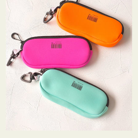
ケ
ー
ス
WEEKEND(ER)
ク
ッ
シ
ョ
ン