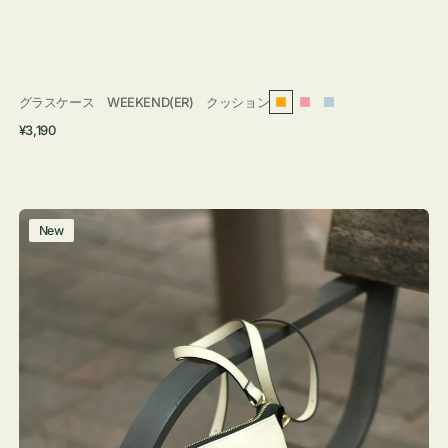
グラスケース WEEKEND(ER) クッション
オ
ピ
ラ
通
¥3,190
レ
ン
イ
常
ン
ク
ト
価
ジ
ブ
格
ル
レ
New
ー
ザ
ー
バ
ッ
グ
タ
ッ
セ
ル