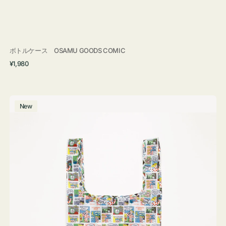
ボトルケース OSAMU GOODS COMIC
通
¥1,980
常
価
格
エ
New
コ
バ
ッ
グ
Ｓ
OSAMU
GOODS
COMIC