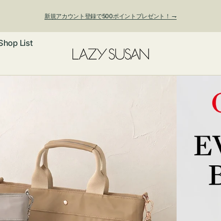
新規アカウント登録で500ポイントプレゼント！ ⇁
Shop List
ックレス
アス・イヤー
フ
ートバッグ
ング
ョルダーバッ
ッグチャー
レスレット・
・キーホルダ
ングル
マートフォン
ローチ
シェット
エア
ンドバッグ
子・ファン