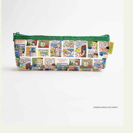
ヨ
コ
OSAMU
GOODS
COMIC