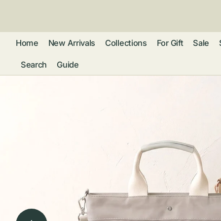
ン
ツ
に
進
Home
New Arrivals
Collections
For Gift
Sale
む
Search
Guide
フレグランス
アクセサリー
ネ
リストウォッチ
ピ
カ
バッグ
ト
リ
ファッション
シ
バ
ブ
グ
ム
ウォレット・革
バ
ー
小物
ス
ブ
ポ
ウ
ポーチ ・ メガ
ネケース・マル
ハ
扇