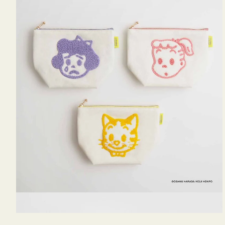
OSAMU
GOODS
キ
ャ
ン
バ
ス
サ
ガ
ラ