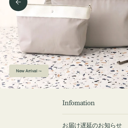
チケース他
ボ
ス
コスメ
ト
リ
ジュエリーボッ
メ
エ
クス ・ケース
ラ
ブ
インテリア
傘
ハ
ク
New Arrival ⇁
Infomation
お届け遅延のお知らせ