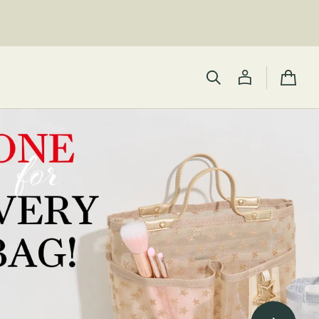
カ
ー
ト