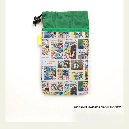
ケ
ー
ス
OSAMU
GOODS
COMIC