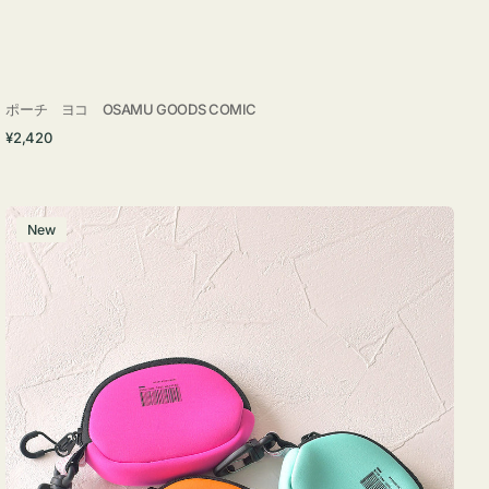
ポーチ ヨコ OSAMU GOODS COMIC
通
¥2,420
常
価
格
チ
New
ャ
ー
ム
ポ
ー
チ
WEEKEND(ER)
ク
ッ
シ