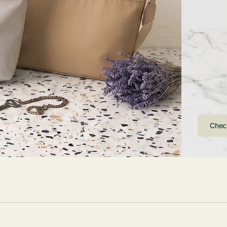
ストンバッグ
トール・ハッ
・グローブ
ュック
ガネ・サング
コバッグ・サ
ス・ルーペ
バッグ
ンカチ・ソッ
ス
Chec