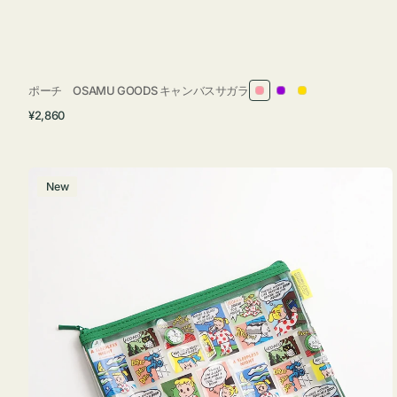
ポーチ OSAMU GOODS キャンバスサガラ
ピ
パ
イ
通
¥2,860
ン
ー
エ
常
ク
プ
ロ
価
ル
ー
格
ポ
New
ー
チ
フ
ラ
ッ
ト
OSAMU
GOODS
COMIC