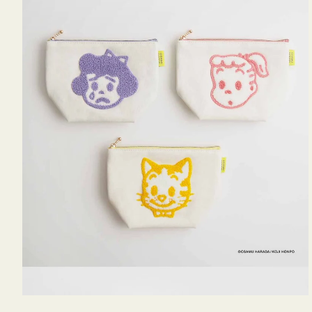
OSAMU
GOODS
キ
ャ
ン
バ
ス
サ
ガ
ラ