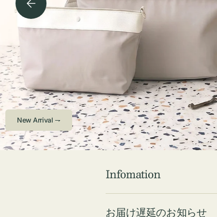
チケース他
ボ
ス
コスメ
ト
リ
ジュエリーボッ
メ
エ
クス ・ケース
ラ
ブ
インテリア
傘
ハ
ク
Check ⇁
Infomation
お届け遅延のお知らせ