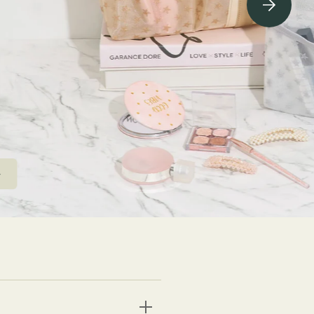
ving Soon⇁