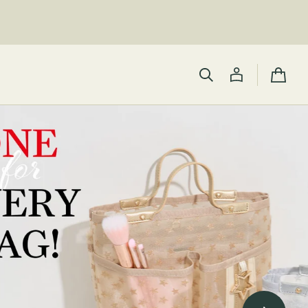
カ
ー
ト