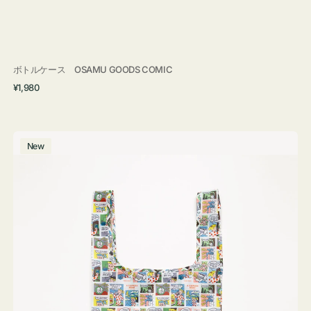
ボトルケース OSAMU GOODS COMIC
通
¥1,980
常
価
格
エ
New
コ
バ
ッ
グ
Ｓ
OSAMU
GOODS
COMIC