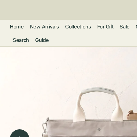
ン
ツ
に
進
Home
New Arrivals
Collections
For Gift
Sale
む
Search
Guide
フレグランス
アクセサリー
ネ
リストウォッチ
ピ
カ
バッグ
ト
リ
ファッション
シ
バ
ブ
グ
ム
ウォレット・革
バ
ー
小物
ス
ブ
ポ
ウ
ポーチ ・ メガ
ネケース・マル
ハ
扇