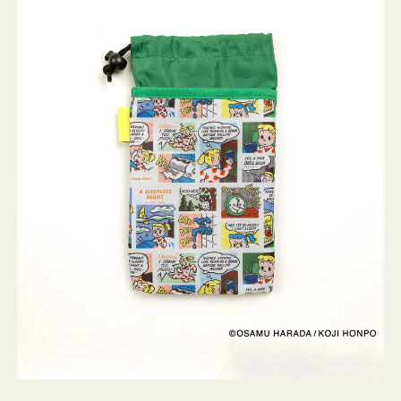
ケ
ー
ス
OSAMU
GOODS
COMIC