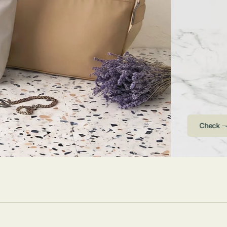
ストンバッグ
トール・ハッ
・グローブ
ュック
ガネ・サング
コバッグ・サ
ス・ルーペ
バッグ
ンカチ・ソッ
ス
Arri