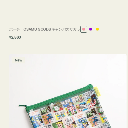
ポーチ OSAMU GOODS キャンバスサガラ
ピ
パ
イ
通
¥2,860
ン
ー
エ
常
ク
プ
ロ
価
ル
ー
格
ポ
New
ー
チ
フ
ラ
ッ
ト
OSAMU
GOODS
COMIC