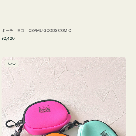
ポーチ ヨコ OSAMU GOODS COMIC
通
¥2,420
常
価
格
チ
New
ャ
ー
ム
ポ
ー
チ
WEEKEND(ER)
ク
ッ
シ