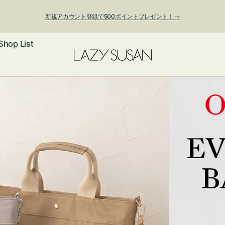
夏季休業および発送停止について
Shop List
ックレス
アス・イヤー
フ
ートバッグ
ング
ョルダーバッ
ッグチャー
レスレット・
・キーホルダ
ングル
マートフォン
ローチ
シェット
エア
ンドバッグ
子・ファン