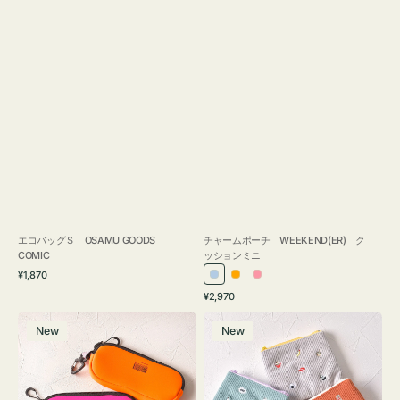
エコバッグＳ OSAMU GOODS
チャームポーチ WEEKEND(ER) ク
COMIC
ッションミニ
通
¥1,870
ラ
オ
ピ
常
通
¥2,970
イ
レ
ン
価
常
グ
ポ
格
ト
ン
ク
価
New
New
ラ
ー
ブ
ジ
格
ス
チ
ル
ケ
ミ
ー
ー
ニ