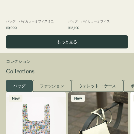
バッグ バイカラーオフィスミニ
バッグ バイカラーオフィス
通
通
¥9,900
¥12,100
常
常
価
価
もっと見る
格
格
コレクション
Collections
バッグ
ファッション
ウォレット ・ケース
ポ
エ
レ
New
New
コ
ザ
バ
ー
ッ
バ
グ
ッ
Ｓ
グ