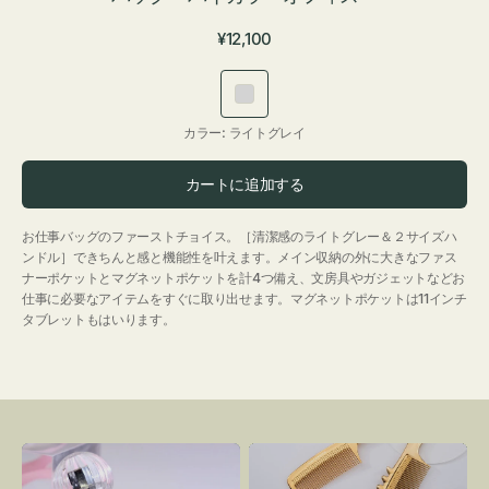
通
¥12,100
常
価
ラ
格
イ
カラー:
ライトグレイ
ト
グ
カートに追加する
レ
イ
お仕事バッグのファーストチョイス。［清潔感のライトグレー＆２サイズハ
ンドル］できちんと感と機能性を叶えます。メイン収納の外に大きなファス
ナーポケットとマグネットポケットを計4つ備え、文房具やガジェットなどお
仕事に必要なアイテムをすぐに取り出せます。マグネットポケットは11インチ
タブレットもはいります。