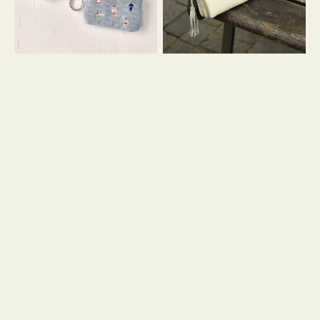
イ
セ
コ
ル
ン
シ
キ
ョ
ー
ル
リ
ダ
ン
ー
グ
付
き