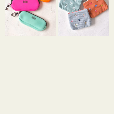
ス
ー
WEEKEND(ER)
ズ
ク
ア
ッ
イ
シ
コ
ョ
ン
ン
テ
ィ
ッ
シ
ュ
ケ
ー
ス
付
き