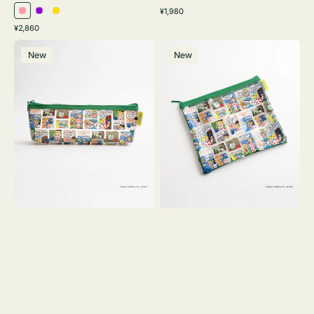
通
¥1,980
ピ
パ
イ
常
通
¥2,860
ン
ー
エ
価
常
ポ
ポ
格
ク
プ
ロ
価
New
New
ー
ー
ル
ー
格
チ
チ
ヨ
フ
コ
ラ
OSAMU
ッ
GOODS
ト
COMIC
OSAMU
GOODS
COMIC