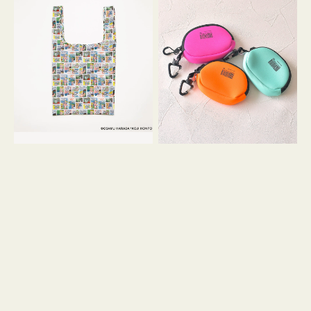
バ
ー
ッ
ム
グ
ポ
Ｓ
ー
OSAMU
チ
GOODS
WEEKEND(ER)
COMIC
ク
ッ
シ
ョ
ン
ミ
ニ