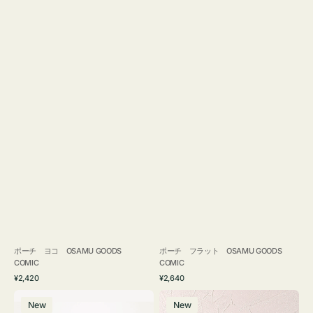
ポーチ ヨコ OSAMU GOODS
ポーチ フラット OSAMU GOODS
COMIC
COMIC
通
通
¥2,420
¥2,640
常
常
エ
チ
価
価
New
New
コ
ャ
格
格