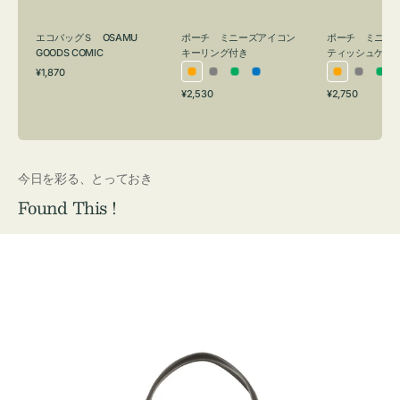
グ
ュ
付
ケ
エコバッグＳ OSAMU
ポーチ ミニーズアイコン
ポーチ ミニー
き
ー
GOODS COMIC
キーリング付き
ティッシュケー
通
ス
¥1,870
オ
グ
グ
ブ
オ
グ
グ
常
付
通
通
¥2,530
¥2,750
レ
レ
リ
ル
レ
レ
リ
価
常
常
き
格
ン
ー
ー
ー
ン
ー
ー
価
価
ジ
ン
ジ
ン
格
格
今日を彩る、とっておき
Found This !