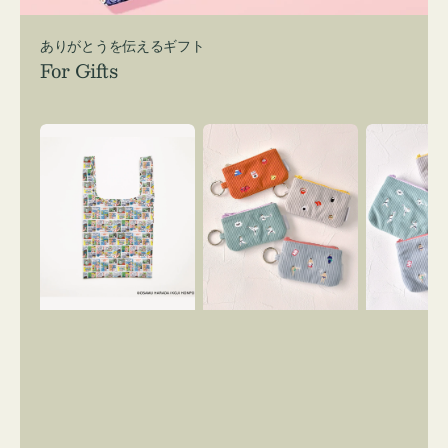
ありがとうを伝えるギフト
For Gifts
エ
ポ
ポ
コ
ー
ー
バ
チ
チ
ッ
ミ
ミ
グ
ニ
ニ
Ｓ
ー
ー
OSAMU
ズ
ズ
GOODS
ア
ア
COMIC
イ
イ
コ
コ
ン
ン
キ
テ
ー
ィ
リ
ッ
ン
シ