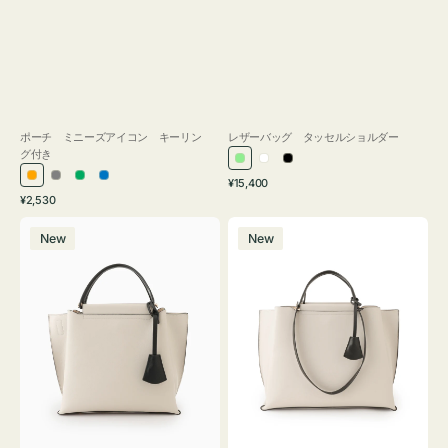
ポーチ ミニーズアイコン キーリン
レザーバッグ タッセルショルダー
グ付き
ラ
ホ
ブ
通
オ
グ
グ
ブ
¥15,400
イ
ワ
ラ
通
常
¥2,530
レ
レ
リ
ル
ト
イ
ッ
常
価
バ
バ
ン
ー
ー
ー
グ
ト
ク
価
格
New
New
ッ
ッ
ジ
ン
格
リ
グ
グ
ー
バ
バ
ン
イ
イ
カ
カ
ラ
ラ
ー
ー
オ
オ
フ
フ
ィ
ィ