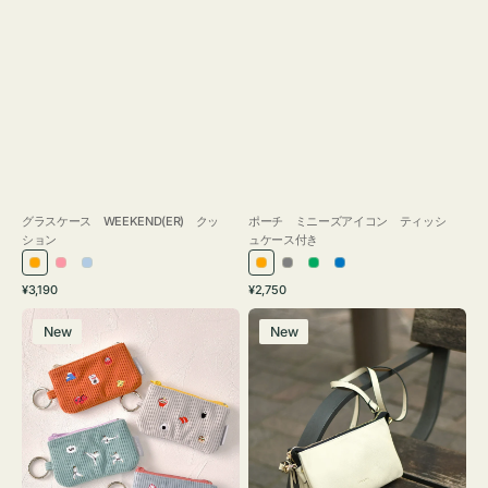
グラスケース WEEKEND(ER) クッ
ポーチ ミニーズアイコン ティッシ
ション
ュケース付き
オ
ピ
ラ
オ
グ
グ
ブ
通
通
¥3,190
¥2,750
レ
ン
イ
レ
レ
リ
ル
常
常
ポ
レ
ン
ク
ト
ン
ー
ー
ー
価
価
New
New
ー
ザ
ジ
ブ
ジ
ン
格
格
チ
ー
ル
ミ
バ
ー
ニ
ッ
ー
グ
ズ
タ
ア
ッ