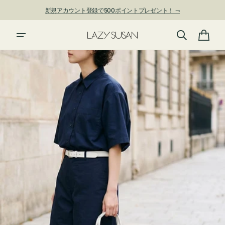
ン
新規アカウント登録で500ポイントプレゼント！ ⇁
ツ
に
進
カ
む
ー
ト