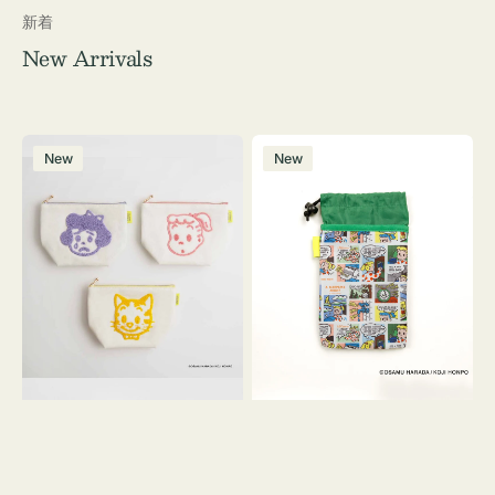
新着
New Arrivals
ポ
ボ
New
New
ー
ト
チ
ル
OSAMU
ケ
GOODS
ー
キ
ス
ャ
OSAMU
ン
GOODS
バ
COMIC
ス
サ
ガ
ラ